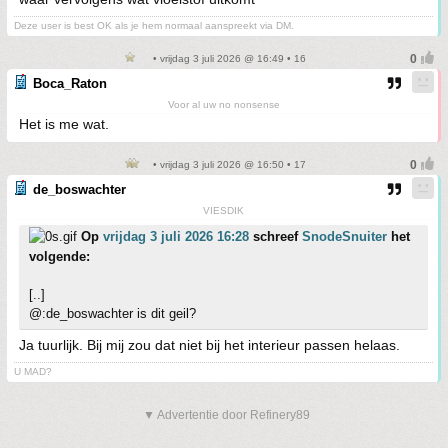
Deze user is best OK als je hem normaal aanspreekt via DM.
• vrijdag 3 juli 2026 @ 16:49 • 16
Boca_Raton
Voor al uw no nonsense
Het is me wat.
• vrijdag 3 juli 2026 @ 16:50 • 17
de_boswachter
VIESDIK
Op
vrijdag 3 juli 2026 16:28
schreef
SnodeSnuiter
het
volgende:
[..]
@:de_boswachter is dit geil?
Ja tuurlijk. Bij mij zou dat niet bij het interieur passen helaas.
U MAD?
▼ Advertentie door Refinery89