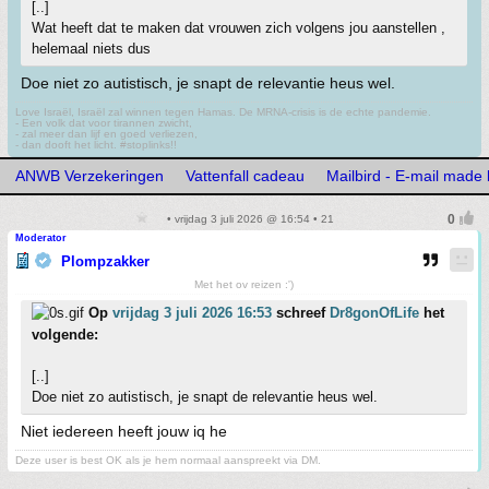
[..]
Wat heeft dat te maken dat vrouwen zich volgens jou aanstellen ,
helemaal niets dus
Doe niet zo autistisch, je snapt de relevantie heus wel.
Love Israël, Israël zal winnen tegen Hamas. De MRNA-crisis is de echte pandemie.
- Een volk dat voor tirannen zwicht,
- zal meer dan lijf en goed verliezen,
- dan dooft het licht. #stoplinks!!
ANWB Verzekeringen
Vattenfall cadeau
Mailbird - E-mail made 
• vrijdag 3 juli 2026 @ 16:54 • 21
Moderator
Plompzakker
Met het ov reizen :')
Op
vrijdag 3 juli 2026 16:53
schreef
Dr8gonOfLife
het
volgende:
[..]
Doe niet zo autistisch, je snapt de relevantie heus wel.
Niet iedereen heeft jouw iq he
Deze user is best OK als je hem normaal aanspreekt via DM.