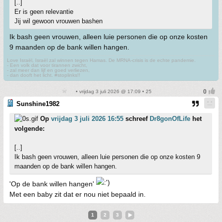
[..]
Er is geen relevantie
Jij wil gewoon vrouwen bashen
Ik bash geen vrouwen, alleen luie personen die op onze kosten
9 maanden op de bank willen hangen.
Love Israël, Israël zal winnen tegen Hamas. De MRNA-crisis is de echte pandemie.
- Een volk dat voor tirannen zwicht,
- zal meer dan lijf en goed verliezen,
- dan dooft het licht. #stoplinks!!
• vrijdag 3 juli 2026 @ 17:09 • 25
Sunshine1982
Op
vrijdag 3 juli 2026 16:55
schreef
Dr8gonOfLife
het
volgende:
[..]
Ik bash geen vrouwen, alleen luie personen die op onze kosten 9
maanden op de bank willen hangen.
'Op de bank willen hangen'
Met een baby zit dat er nou niet bepaald in.
1
2
3