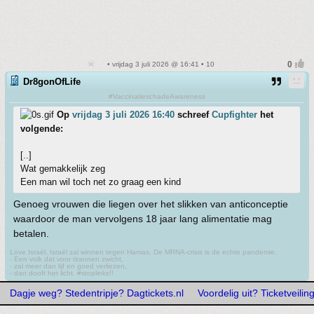
• vrijdag 3 juli 2026 @ 16:41 • 10
Dr8gonOfLife
#VaccinatieschadeAwareness
Op
vrijdag 3 juli 2026 16:40
schreef
Cupfighter
het
volgende:
[..]
Wat gemakkelijk zeg
Een man wil toch net zo graag een kind
Genoeg vrouwen die liegen over het slikken van anticonceptie
waardoor de man vervolgens 18 jaar lang alimentatie mag
betalen.
Love Israël, Israël zal winnen tegen Hamas. De MRNA-crisis is de echte pandemie.
- Een volk dat voor tirannen zwicht,
- zal meer dan lijf en goed verliezen,
- dan dooft het licht. #stoplinks!!
Dagje weg? Stedentripje? Dagtickets.nl
Voordelig uit? Ticketveiling