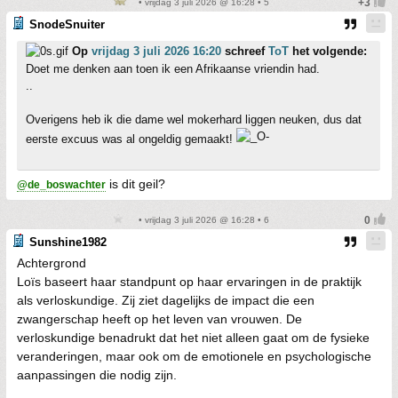
• vrijdag 3 juli 2026 @ 16:28 • 5
SnodeSnuiter
Op
vrijdag 3 juli 2026 16:20
schreef
ToT
het volgende:
Doet me denken aan toen ik een Afrikaanse vriendin had.
..
Overigens heb ik die dame wel mokerhard liggen neuken, dus dat
eerste excuus was al ongeldig gemaakt!
is dit geil?
@de_boswachter
• vrijdag 3 juli 2026 @ 16:28 • 6
Sunshine1982
Achtergrond
Loïs baseert haar standpunt op haar ervaringen in de praktijk
als verloskundige. Zij ziet dagelijks de impact die een
zwangerschap heeft op het leven van vrouwen. De
verloskundige benadrukt dat het niet alleen gaat om de fysieke
veranderingen, maar ook om de emotionele en psychologische
aanpassingen die nodig zijn.