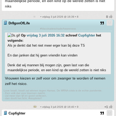
maandelijkse periode, en een kind op de wereld zetten is niet
niks
• vrijdag 3 juli 2026 @ 16:39 • 8
Dr8gonOfLife
#VaccinatieschadeAwareness
Op
vrijdag 3 juli 2026 16:32
schreef
Cupfighter
het
volgende:
Als je denkt dat het niet meer erger kan bij deze TS
En dan janken dat hij geen vriendin kan vinden
Denk dat wij mannen blij mogen zijn, geen last van die
maandelijkse periode, en een kind op de wereld zetten is niet niks
Vrouwen kiezen er zelf voor om zwanger te worden of nemen
zelf het risico.
Love Israël, Israël zal winnen tegen Hamas. De MRNA-crisis is de echte pandemie.
- Een volk dat voor tirannen zwicht,
- zal meer dan lijf en goed verliezen,
- dan dooft het licht. #stoplinks!!
• vrijdag 3 juli 2026 @ 16:40 • 9
Cupfighter