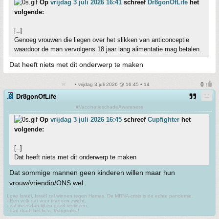
Op
vrijdag 3 juli 2026 16:41
schreef
Dr8gonOfLife
het
volgende:
[..]
Genoeg vrouwen die liegen over het slikken van anticonceptie
waardoor de man vervolgens 18 jaar lang alimentatie mag betalen.
Dat heeft niets met dit onderwerp te maken
• vrijdag 3 juli 2026 @ 16:45 • 14
Dr8gonOfLife
#VaccinatieschadeAwareness
Op
vrijdag 3 juli 2026 16:45
schreef
Cupfighter
het
volgende:
[..]
Dat heeft niets met dit onderwerp te maken
Dat sommige mannen geen kinderen willen maar hun
vrouw/vriendin/ONS wel.
Love Israël, Israël zal winnen tegen Hamas. De MRNA-crisis is de echte pandemie.
- Een volk dat voor tirannen zwicht,
- zal meer dan lijf en goed verliezen,
- dan dooft het licht. #stoplinks!!