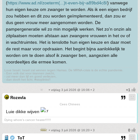
(
https://www.ad.nl/zoeterm(...)t-even-bij~a89bd4c8/
) vanwege
hun eigen keuze om zwanger te worden. Als ik een eigen bedrijf
zou hebben en dit zou worden geïmplementeerd, dan zou er
dus geen vrouw meer aangenomen worden. De
pampergeneratie wil zo min mogelijk werken. Net zo'n onzin als
zitplaatsen moeten afstaan aan zwangere vrouwen in het ov of
in wachtruimtes. Het is tenslotte hun eigen keuze en daar moet
de rest maar voor opdraaien. Het begint bijna aanlokkelijk te
worden om te doen alsof ik zwanger ben, aangezien alle
voordeeltjes die ermee komen.
Love Israël, Israël zal winnen tegen Hamas. De MRNA-crisis is de echte pandemie.
- Een volk dat voor tirannen zwicht,
- zal meer dan lijf en goed verliezen,
- dan dooft het licht. #stoplinks!!
• vrijdag 3 juli 2026 @ 16:06 • 2
Rozevla
Cees Chinees
Luie dikke wijven
Dying whore's cancer heater!!!!!!
• vrijdag 3 juli 2026 @ 16:20 • 3
ToT