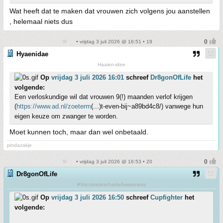
Wat heeft dat te maken dat vrouwen zich volgens jou aanstellen
, helemaal niets dus
• vrijdag 3 juli 2026 @ 16:51 • 19
Hyaenidae
Haaien-idee
Op
vrijdag 3 juli 2026 16:01
schreef
Dr8gonOfLife
het
volgende:
Een verloskundige wil dat vrouwen 9(!) maanden verlof krijgen
(
https://www.ad.nl/zoeterm
(...)t-even-bij~a89bd4c8/) vanwege hun
eigen keuze om zwanger te worden.
Moet kunnen toch, maar dan wel onbetaald.
pindazakje
• vrijdag 3 juli 2026 @ 16:53 • 20
Dr8gonOfLife
#VaccinatieschadeAwareness
Op
vrijdag 3 juli 2026 16:50
schreef
Cupfighter
het
volgende: