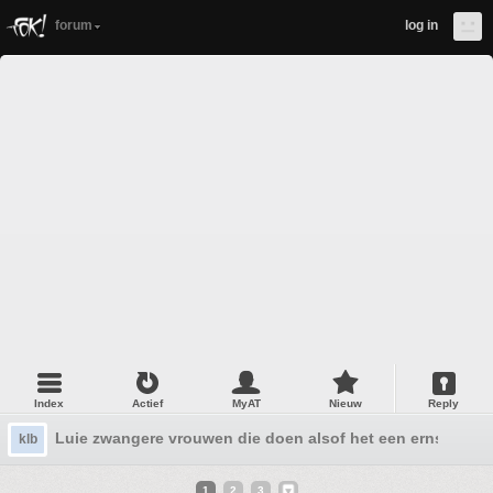
forum
log in
Index
Actief
MyAT
Nieuw
Reply
Luie zwangere vrouwen die doen alsof het een ernstige zie
klb
1
2
3