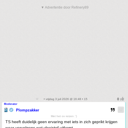
▼ Advertentie door Refinery89
• vrijdag 3 juli 2026 @ 16:48 • 15
Moderator
Plompzakker
Met het ov reizen :')
TS heeft duidelijk geen ervaring met iets in zich geprikt krijgen
waar vervolgens wat vloeistof uitkomt