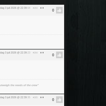
ijdag 3 juli 2026 @ 22:39
:04
#283
ijdag 3 juli 2026 @ 22:39
:23
#284
utweigh the needs of the crew"
ijdag 3 juli 2026 @ 22:39
:35
#285