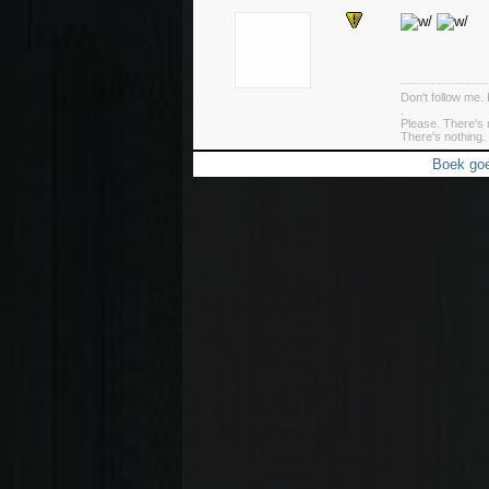
Don't follow me. 
.
Please. There's 
There's nothing. 
Boek goe