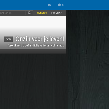
doneren
inbreuk?
Onzin voor je leven!
ONZ
Vrolijkheid troef in dit lieve forum vol humor.