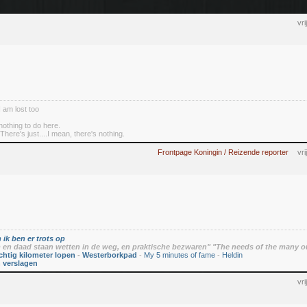
vr
I am lost too
nothing to do here.
There's just....I mean, there's nothing.
Frontpage Koningin / Reizende reporter
vr
 ik ben er trots op
en daad staan wetten in de weg, en praktische bezwaren" "The needs of the many o
chtig kilometer lopen
-
Westerborkpad
-
My 5 minutes of fame
-
Heldin
n verslagen
vr