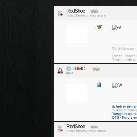
RedShoe
Sharp knives create scars
Don't follow me. 
.
Please. There's 
There's nothing. 
DJMO
#trut
Ik heb er één en
"Tussen droom 
Terugblik op ta
DTS - Foto's e
RedShoe
Sharp knives create scars