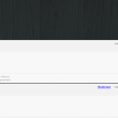
vr
e Worst
 groenten
Moderator
vr