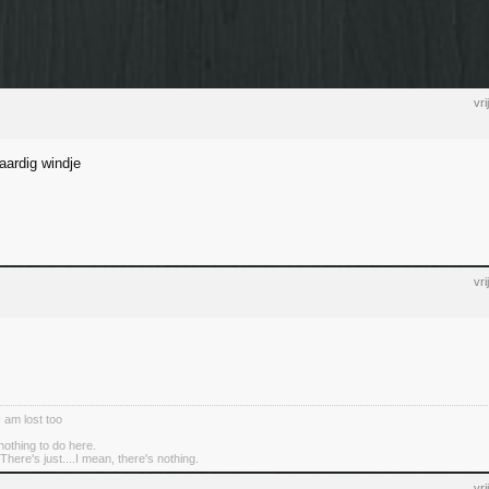
vr
aardig windje
vr
I am lost too
nothing to do here.
There's just....I mean, there's nothing.
vr