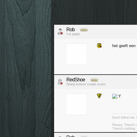
Rob
't is patat
het geeft een 
RedShoe
Sharp knives create scars
Don't follow me. 
.
Please. There's 
There's nothing. 