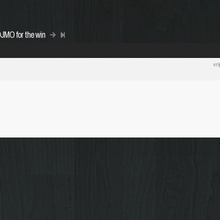
DJMO for the win
vr