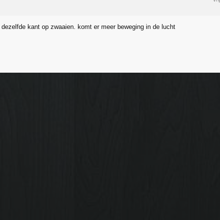
 dezelfde kant op zwaaien. komt er meer beweging in de lucht