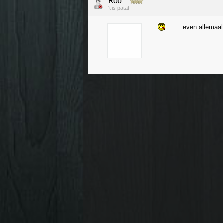
Rob
't is patat
even allemaal