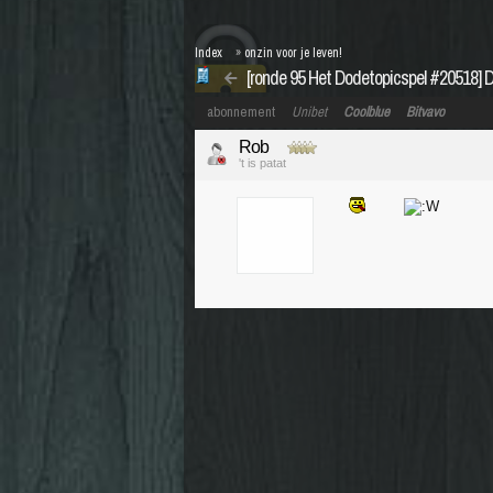
Index
»
onzin voor je leven!
[ronde 95 Het Dodetopicspel #20518] 
abonnement
Unibet
Coolblue
Bitvavo
Rob
't is patat