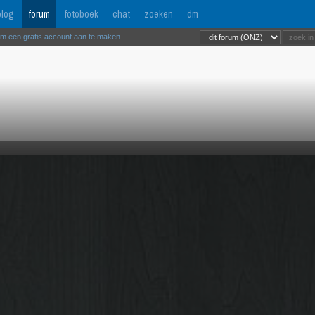
log
forum
fotoboek
chat
zoeken
dm
om een gratis account aan te maken
.