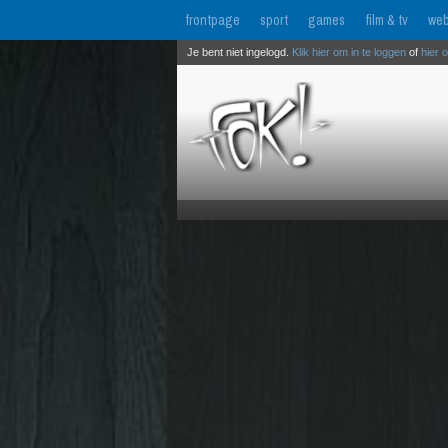
frontpage
sport
games
film & tv
web
Je bent niet ingelogd.
Klik hier om in te loggen
of
hier 