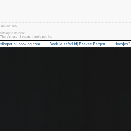
I am lost too
nothing to do here.
There's just....I mean, there's nothing.
dkoper bij booking.com
Boek je safari bij Beekse Bergen
Hoesjes? 