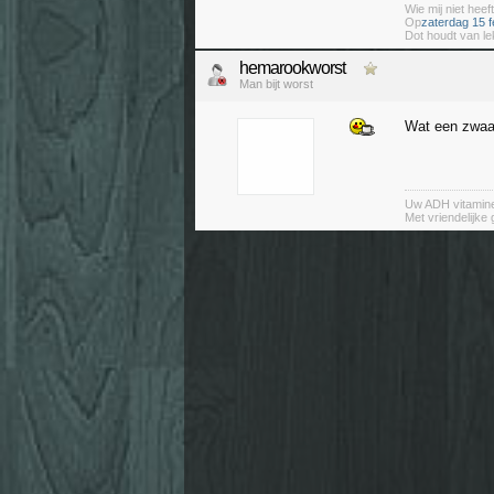
Wie mij niet heeft
Op
zaterdag 15 f
Dot houdt van le
hemarookworst
Man bijt worst
Wat een zwaai
Uw ADH vitamin
Met vriendelijke