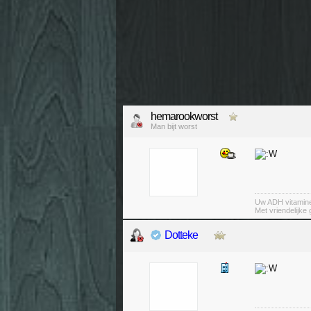
hemarookworst
Man bijt worst
Uw ADH vitamin
Met vriendelijke
Dotteke