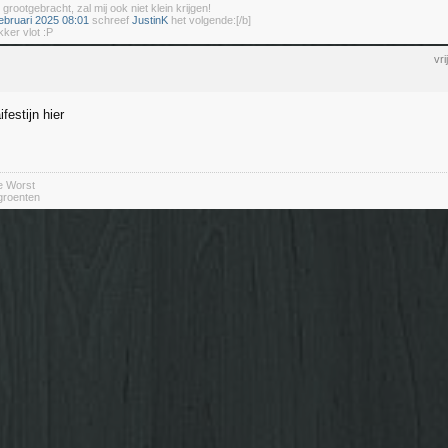
 grootgebracht, zal mij ook niet klein krijgen!
ebruari 2025 08:01
schreef
JustinK
het volgende:[/b]
kker vlot :P
vr
festijn hier
e Worst
 groenten