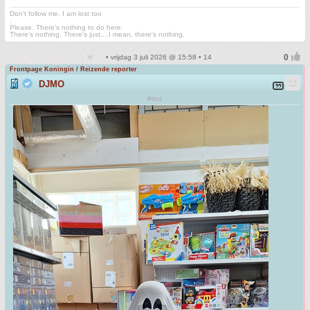
Don't follow me. I am lost too
.
Please. There's nothing to do here.
There's nothing. There's just....I mean, there's nothing.
• vrijdag 3 juli 2026 @ 15:58 • 14
Frontpage Koningin / Reizende reporter
DJMO
#trut