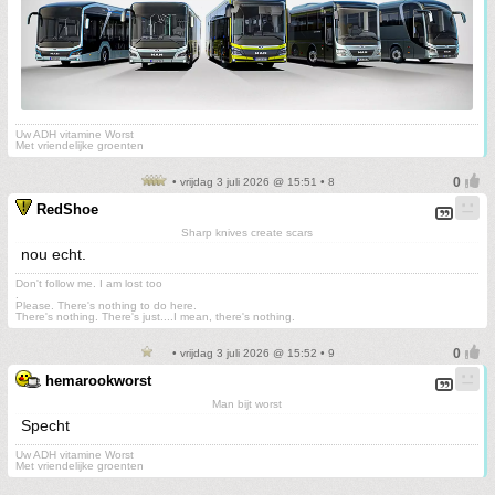
Uw ADH vitamine Worst
Met vriendelijke groenten
• vrijdag 3 juli 2026 @ 15:51 • 8
RedShoe
Sharp knives create scars
nou echt.
Don't follow me. I am lost too
.
Please. There's nothing to do here.
There's nothing. There's just....I mean, there's nothing.
• vrijdag 3 juli 2026 @ 15:52 • 9
hemarookworst
Man bijt worst
Specht
Uw ADH vitamine Worst
Met vriendelijke groenten