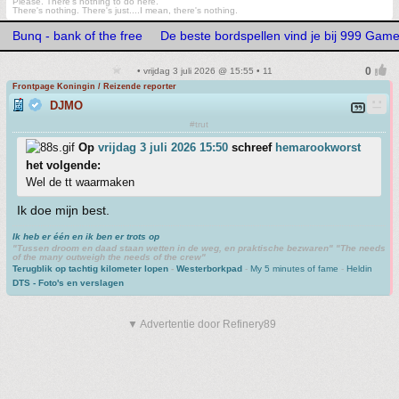
Please. There's nothing to do here.
There's nothing. There's just....I mean, there's nothing.
Bunq - bank of the free
De beste bordspellen vind je bij 999 Gam
• vrijdag 3 juli 2026 @ 15:55 • 11
Frontpage Koningin / Reizende reporter
DJMO
#trut
Op
vrijdag 3 juli 2026 15:50
schreef
hemarookworst
het volgende:
Wel de tt waarmaken
Ik doe mijn best.
Ik heb er één en ik ben er trots op
"Tussen droom en daad staan wetten in de weg, en praktische bezwaren" "The needs
of the many outweigh the needs of the crew"
Terugblik op tachtig kilometer lopen
-
Westerborkpad
-
My 5 minutes of fame
-
Heldin
DTS - Foto's en verslagen
▼ Advertentie door Refinery89