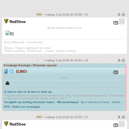
• vrijdag 3 juli 2026 @ 15:59 • 15
RedShoe
Sharp knives create scars
Don't follow me. I am lost too
.
Please. There's nothing to do here.
There's nothing. There's just....I mean, there's nothing.
• vrijdag 3 juli 2026 @ 16:01 • 16
Frontpage Koningin / Reizende reporter
DJMO
#trut
👻
Ik heb er één en ik ben er trots op
"Tussen droom en daad staan wetten in de weg, en praktische bezwaren" "The needs
of the many outweigh the needs of the crew"
Terugblik op tachtig kilometer lopen
-
Westerborkpad
-
My 5 minutes of fame
-
Heldin
DTS - Foto's en verslagen
• vrijdag 3 juli 2026 @ 16:03 • 17
RedShoe