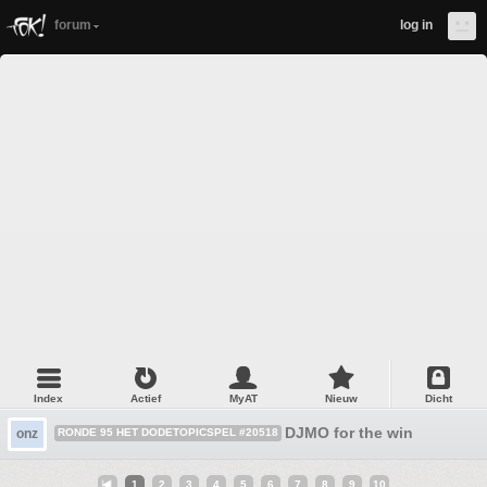
forum
log in
Index
Actief
MyAT
Nieuw
Dicht
DJMO for the win
onz
RONDE 95 HET DODETOPICSPEL #20518
1
2
3
4
5
6
7
8
9
10