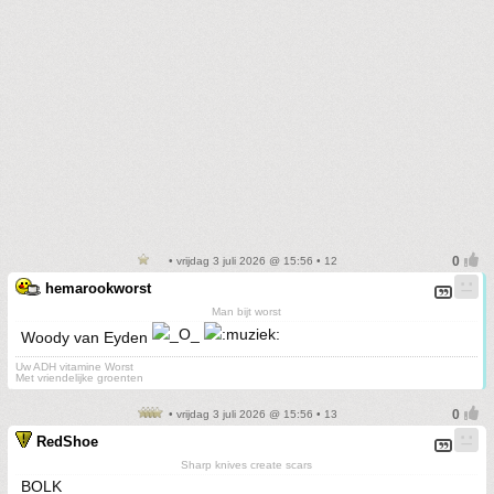
• vrijdag 3 juli 2026 @ 15:56 • 12
hemarookworst
Man bijt worst
Woody van Eyden
Uw ADH vitamine Worst
Met vriendelijke groenten
• vrijdag 3 juli 2026 @ 15:56 • 13
RedShoe
Sharp knives create scars
BOLK