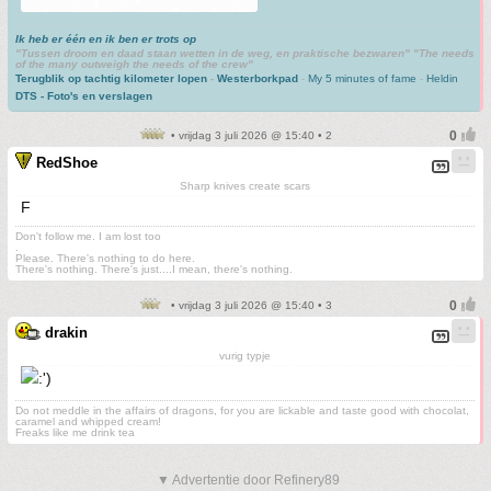
Ik heb er één en ik ben er trots op
"Tussen droom en daad staan wetten in de weg, en praktische bezwaren" "The needs
of the many outweigh the needs of the crew"
Terugblik op tachtig kilometer lopen
-
Westerborkpad
-
My 5 minutes of fame
-
Heldin
DTS - Foto's en verslagen
• vrijdag 3 juli 2026 @ 15:40 • 2
RedShoe
Sharp knives create scars
F
Don't follow me. I am lost too
.
Please. There's nothing to do here.
There's nothing. There's just....I mean, there's nothing.
• vrijdag 3 juli 2026 @ 15:40 • 3
drakin
vurig typje
Do not meddle in the affairs of dragons, for you are lickable and taste good with chocolat,
caramel and whipped cream!
Freaks like me drink tea
▼ Advertentie door Refinery89