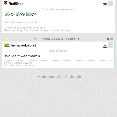
RedShoe
Sharp knives create scars
Don't follow me. I am lost too
.
Please. There's nothing to do here.
There's nothing. There's just....I mean, there's nothing.
• vrijdag 3 juli 2026 @ 15:50 • 6
hemarookworst
Man bijt worst
Wel de tt waarmaken
Uw ADH vitamine Worst
Met vriendelijke groenten
▼ Advertentie door Refinery89