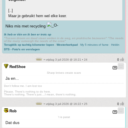
[..]
Maar je gebruikt hem wel elke keer.
Niks mis met recycling
Ik heb er één en ik ben er trots op
"Tussen droom en daad staan wetten in de weg, en praktische bezwaren" "The needs
of the many outweigh the needs of the crew"
Terugblik op tachtig kilometer lopen
-
Westerborkpad
-
My 5 minutes of fame
-
Heldin
DTS - Foto's en verslagen
• vrijdag 3 juli 2026 @ 16:21 • 24
RedShoe
Sharp knives create scars
Ja en...
Don't follow me. I am lost too
.
Please. There's nothing to do here.
There's nothing. There's just....I mean, there's nothing.
• vrijdag 3 juli 2026 @ 16:22 • 25
Rob
't is patat
Dat dus