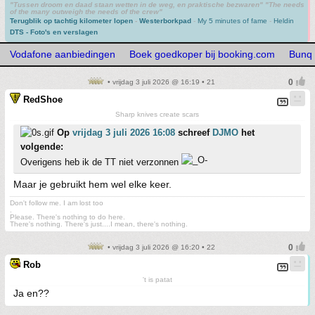
"Tussen droom en daad staan wetten in de weg, en praktische bezwaren" "The needs
of the many outweigh the needs of the crew"
Terugblik op tachtig kilometer lopen
-
Westerborkpad
-
My 5 minutes of fame
-
Heldin
DTS - Foto's en verslagen
Vodafone aanbiedingen
Boek goedkoper bij booking.com
Bunq 
• vrijdag 3 juli 2026 @ 16:19 • 21
RedShoe
Sharp knives create scars
Op
vrijdag 3 juli 2026 16:08
schreef
DJMO
het
volgende:
Overigens heb ik de TT niet verzonnen
Maar je gebruikt hem wel elke keer.
Don't follow me. I am lost too
.
Please. There's nothing to do here.
There's nothing. There's just....I mean, there's nothing.
• vrijdag 3 juli 2026 @ 16:20 • 22
Rob
't is patat
Ja en??