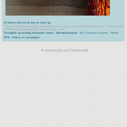
Ik heb er één en ik ben er trots op
"Tussen droom en daad staan wetten in de weg, en praktische bezwaren" "The needs
of the many outweigh the needs of the crew"
Terugblik op tachtig kilometer lopen
-
Westerborkpad
-
My 5 minutes of fame
-
Heldin
DTS - Foto's en verslagen
▼ Advertentie door Refinery89