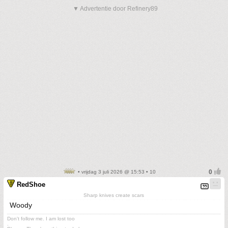
▼ Advertentie door Refinery89
• vrijdag 3 juli 2026 @ 15:53 • 10
RedShoe
Sharp knives create scars
Woody
Don't follow me. I am lost too
.