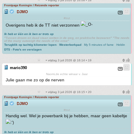
• vrijdag 3 juli 2026 @ 16:08 • 18
Frontpage Koningin / Reizende reporter
DJMO
#trut
Overigens heb ik de TT niet verzonnen
Ik heb er één en ik ben er trots op
"Tussen droom en daad staan wetten in de weg, en praktische bezwaren" "The needs
of the many outweigh the needs of the crew"
Terugblik op tachtig kilometer lopen
-
Westerborkpad
-
My 5 minutes of fame
-
Heldin
DTS - Foto's en verslagen
• vrijdag 3 juli 2026 @ 16:14 • 19
mario390
Naomi,de echte winaar v. Jaar
Julie gaan me zo op de nerven
• vrijdag 3 juli 2026 @ 16:15 • 20
Frontpage Koningin / Reizende reporter
DJMO
#trut
Handig wel. Wel je powerbank bij je hebben, maar geen kabeltje
Ik heb er één en ik ben er trots op