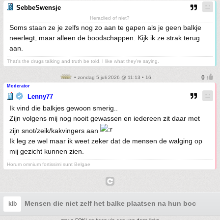
SebbeSwensje
Heraclied of niet?
Soms staan ze je zelfs nog zo aan te gapen als je geen balkje
neerlegt, maar alleen de boodschappen. Kijk ik ze strak terug
aan.
That's the drugs talking and truth be told, I like what they're saying.
• zondag 5 juli 2026 @ 11:13 • 16
Moderator
Lenny77
Ik vind die balkjes gewoon smerig..
Zijn volgens mij nog nooit gewassen en iedereen zit daar met
zijn snot/zeik/kakvingers aan
Ik leg ze wel maar ik weet zeker dat de mensen de walging op
mij gezicht kunnen zien.
Horum omnium fortissimi sunt Belgae
Mensen die niet zelf het balke plaatsen na hun boodsch
klb