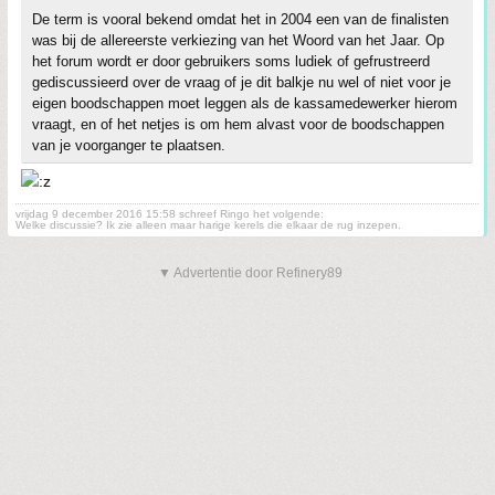
De term is vooral bekend omdat het in 2004 een van de finalisten
was bij de allereerste verkiezing van het Woord van het Jaar. Op
het forum wordt er door gebruikers soms ludiek of gefrustreerd
gediscussieerd over de vraag of je dit balkje nu wel of niet voor je
eigen boodschappen moet leggen als de kassamedewerker hierom
vraagt, en of het netjes is om hem alvast voor de boodschappen
van je voorganger te plaatsen.
vrijdag 9 december 2016 15:58 schreef Ringo het volgende:
Welke discussie? Ik zie alleen maar harige kerels die elkaar de rug inzepen.
▼ Advertentie door Refinery89