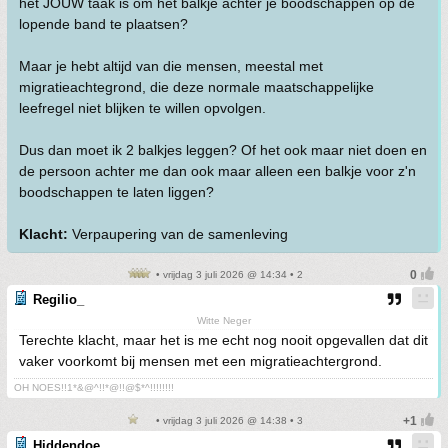
het JOUW taak is om het balkje achter je boodschappen op de
lopende band te plaatsen?
Maar je hebt altijd van die mensen, meestal met
migratieachtegrond, die deze normale maatschappelijke
leefregel niet blijken te willen opvolgen.
Dus dan moet ik 2 balkjes leggen? Of het ook maar niet doen en
de persoon achter me dan ook maar alleen een balkje voor z'n
boodschappen te laten liggen?
Klacht:
Verpaupering van de samenleving
• vrijdag 3 juli 2026 @ 14:34 • 2
Regilio_
Witte Neger
Terechte klacht, maar het is me echt nog nooit opgevallen dat dit
vaker voorkomt bij mensen met een migratieachtergrond.
OH NOES!!1*&@^!!*@!!@$*^!!!!!!!!
• vrijdag 3 juli 2026 @ 14:38 • 3
Hiddendoe