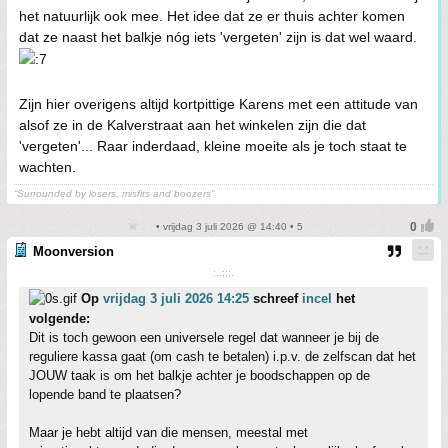
het natuurlijk ook mee. Het idee dat ze er thuis achter komen
dat ze naast het balkje nóg iets 'vergeten' zijn is dat wel waard.
Zijn hier overigens altijd kortpittige Karens met een attitude van
alsof ze in de Kalverstraat aan het winkelen zijn die dat
'vergeten'... Raar inderdaad, kleine moeite als je toch staat te
wachten.
“Surrounded by losers, misfits and boozers”
• vrijdag 3 juli 2026 @ 14:40 • 5
Moonversion
:..;;;.
Op
vrijdag 3 juli 2026 14:25
schreef
incel
het
volgende:
Dit is toch gewoon een universele regel dat wanneer je bij de
reguliere kassa gaat (om cash te betalen) i.p.v. de zelfscan dat het
JOUW taak is om het balkje achter je boodschappen op de
lopende band te plaatsen?
Maar je hebt altijd van die mensen, meestal met