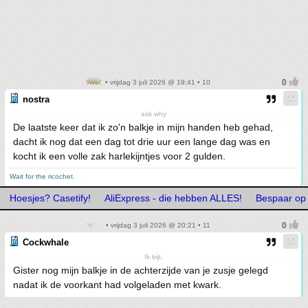
• vrijdag 3 juli 2026 @ 19:41 • 10
nostra
ask why
De laatste keer dat ik zo'n balkje in mijn handen heb gehad,
dacht ik nog dat een dag tot drie uur een lange dag was en
kocht ik een volle zak harlekijntjes voor 2 gulden.
Wait for the ricochet.
Hoesjes? Casetify!
AliExpress - die hebben ALLES!
Bespaar op j
• vrijdag 3 juli 2026 @ 20:21 • 11
Cockwhale
Ik bijt.
Gister nog mijn balkje in de achterzijde van je zusje gelegd
nadat ik de voorkant had volgeladen met kwark.