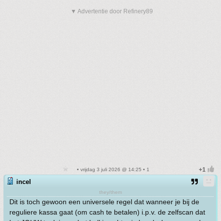
▼ Advertentie door Refinery89
• vrijdag 3 juli 2026 @ 14:25 • 1
incel
they/them
Dit is toch gewoon een universele regel dat wanneer je bij de
reguliere kassa gaat (om cash te betalen) i.p.v. de zelfscan dat