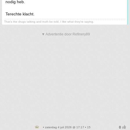
nodig heb.
Terechte klacht.
That's the drugs talking and truth be told, I like what they're saying.
▼ Advertentie door Refinery89
• zaterdag 4 juli 2026 @ 17:17 • 15