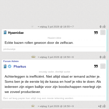
• vrijdag 3 juli 2026 @ 18:55 • 7
Hyaenidae
Haaien-idee
Eckte bazen rollen gewoon door de zelfscan.
pindazakje
• vrijdag 3 juli 2026 @ 18:58 • 8
Forum Admin
Pharkus
eeuwig vader, deeltijd autist
Achterleggen is inefficiënt. Niet altijd staat er iemand achter je.
Soms ben je de eerste bij de kassa en hoef je niks te doen. Als
iedereen zijn eigen balkje voor zijn boodschappen neerlegt zijn
we zoveel productiever.
Een vel leeg papier kan altijd nog een mooie tekening worden.
• vrijdag 3 juli 2026 @ 18:58 • 9