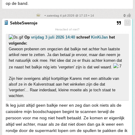
op de band.
• zaterdag 4 juli 2026 @ 17:15 • 14
SebbeSwensje
Heraclied of niet?
Op
vrijdag 3 juli 2026 14:40
schreef
KinKiJan
het
volgende:
Gewoon proberen om ongezien dat balkje net achter hun laatste
artikel neer te zetten. Ja dan betaal je ervoor, maar dan neem je
het natuurlijk ook mee. Het idee dat ze er thuis achter komen dat
ze naast het balkje nóg iets 'vergeten' zijn is dat wel waard.
Zijn hier overigens altijd kortpittige Karens met een attitude van
alsof ze in de Kalverstraat aan het winkelen zijn die dat
'vergeten'... Raar inderdaad, kleine moeite als je toch staat te
wachten.
Ik leg juist altijd geen balkje neer en zeg dan ook niets als de
caissière mijn boodschappen begint te scannen terwijl de
persoon voor me nog niet heeft betaald. Ze komen er eigenlijk
altijd wel achter, maar als ze dat niet doen dan ga ik weer een
rondje door de supermarkt lopen om de spullen te pakken die ik