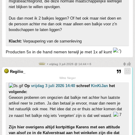
migratieachtegrond, die deze normale maatschappelijke leefregel
niet blijken te willen opvolgen.
Dus dan moet ik 2 balkjes leggen? Of het ook maar niet doen en
de persoon achter me dan ook maar alleen een balkje voor z'n
boodschappen te laten liggen?
Klacht:
Verpaupering van de samenleving
Producten 5x in de hand nemen terwijl je met 1x af kunt
• vrijdag 3 juli 2026 @ 14:44 • 6
Regilio_
Witte Neger
Op
vrijdag 3 juli 2026 14:40
schreef
KinKiJan
het
volgende:
Gewoon proberen om ongezien dat balkje net achter hun laatste
artikel neer te zetten. Ja dan betaal je ervoor, maar dan neem je
het natuurlijk ook mee. Het idee dat ze er thuis achter komen dat
ze naast het balkje nóg iets 'vergeten' zijn is dat wel waard.
Zijn hier overigens altijd kortpittige Karens met een attitude
van alsof ze in de Kalverstraat aan het winkelen zijn die dat