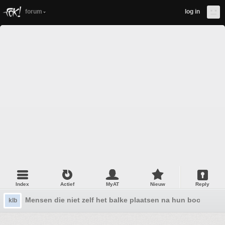
forum
log in
Index
Actief
MyAT
Nieuw
Reply
Mensen die niet zelf het balke plaatsen na hun boodsch
klb