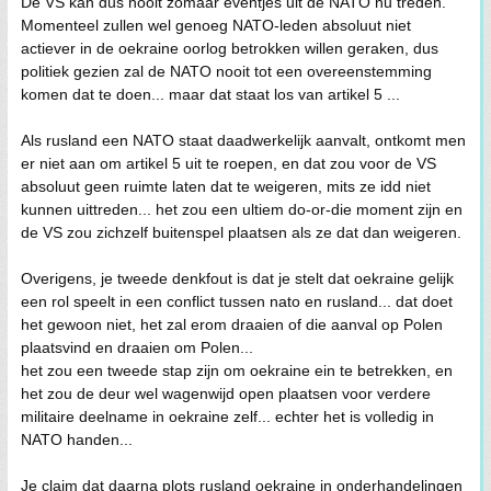
De VS kan dus nooit zomaar eventjes uit de NATO nu treden.
Momenteel zullen wel genoeg NATO-leden absoluut niet
actiever in de oekraine oorlog betrokken willen geraken, dus
politiek gezien zal de NATO nooit tot een overeenstemming
komen dat te doen... maar dat staat los van artikel 5 ...
Als rusland een NATO staat daadwerkelijk aanvalt, ontkomt men
er niet aan om artikel 5 uit te roepen, en dat zou voor de VS
absoluut geen ruimte laten dat te weigeren, mits ze idd niet
kunnen uittreden... het zou een ultiem do-or-die moment zijn en
de VS zou zichzelf buitenspel plaatsen als ze dat dan weigeren.
Overigens, je tweede denkfout is dat je stelt dat oekraine gelijk
een rol speelt in een conflict tussen nato en rusland... dat doet
het gewoon niet, het zal erom draaien of die aanval op Polen
plaatsvind en draaien om Polen...
het zou een tweede stap zijn om oekraine ein te betrekken, en
het zou de deur wel wagenwijd open plaatsen voor verdere
militaire deelname in oekraine zelf... echter het is volledig in
NATO handen...
Je claim dat daarna plots rusland oekraine in onderhandelingen