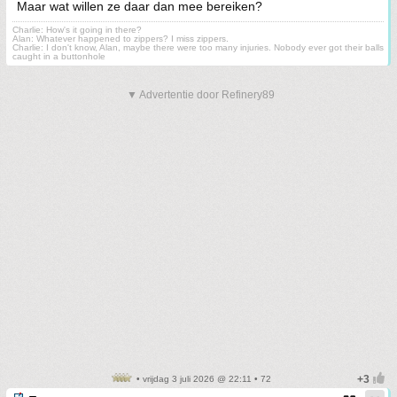
Maar wat willen ze daar dan mee bereiken?
Charlie: How's it going in there?
Alan: Whatever happened to zippers? I miss zippers.
Charlie: I don't know, Alan, maybe there were too many injuries. Nobody ever got their balls
caught in a buttonhole
▼ Advertentie door Refinery89
• vrijdag 3 juli 2026 @ 22:11 • 72