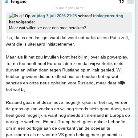
Tengano
Try not to think of me
Op
vrijdag 3 juli 2026 21:25
schreef
inslagenreuring
het volgende:
Maar wat willen ze daar dan mee bereiken?
Tja, dat is een lastige, want dat weet natuurlijk alleen Putin zelf,
want die is uiteraard initiatiefnemer.
Maar als ik het zou invullen komt het bij mij over als powerplay.
Tot nu toe heeft heel Europa laten zien dat wij werkelijk niets
durven en willen doen tegen Rustland op militair gebied. Wij
hebben gewoon die bereidheid niet en houden het op wat
sancties en onze neus ophalen voor Rusland, maar daar blijft
het wel bij.
Rusland gaat met deze move mogelijk kijken of het nog verder
de grens op kan zoeken en wij nog steeds niets gaan doen, wat
heel goed mogelijk is want nog steeds zit niemand in Europa op
oorlog te wachten. En ook Trump heeft geen enkele behoefte
om in een oorlogje aan de overkant van de oceean te
participeren als er voor de VS geen belang mee gemoeid is.