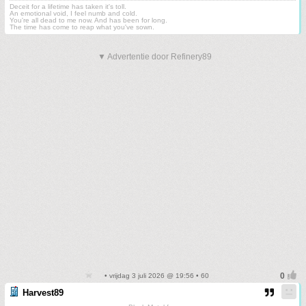
Deceit for a lifetime has taken it's toll.
An emotional void, I feel numb and cold.
You're all dead to me now. And has been for long.
The time has come to reap what you've sown.
▼ Advertentie door Refinery89
• vrijdag 3 juli 2026 @ 19:56 • 60
Harvest89