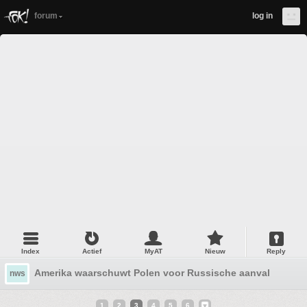
forum
log in
Index
Actief
MyAT
Nieuw
Reply
Amerika waarschuwt Polen voor Russische aanval
nws
1
2
3
4
5
6