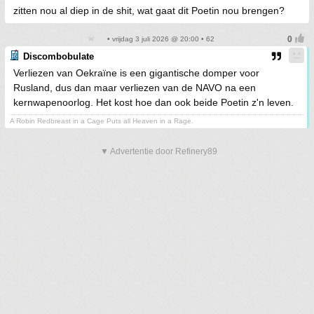
zitten nou al diep in de shit, wat gaat dit Poetin nou brengen?
• vrijdag 3 juli 2026 @ 20:00 • 62
Discombobulate
Verliezen van Oekraïne is een gigantische domper voor
Rusland, dus dan maar verliezen van de NAVO na een
kernwapenoorlog. Het kost hoe dan ook beide Poetin z'n leven.
A Robin Redbreast in a Cage Puts all Heaven in a Rage.
▼ Advertentie door Refinery89