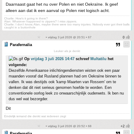
Daarnaast gaat het nu over Polen en niet Oekraïne. Ik geef
alleen aan dat ik een aanval op Polen niet logisch acht.
Charlie: How's it going in there?
Alan: Whatever happened to zippers? I miss zippers.
Charlie: I don't know, Alan, maybe there were too many injuries. Nobody ever got their balls
caught in a buttonhole
• vrijdag 3 juli 2026 @ 20:51 • 67
Parafernalia
Leuker als je denkt
Op
vrijdag 3 juli 2026 14:47
schreef
Multatilu
het
volgende:
Diezelfde Amerikaanse inlichtingendiensten wisten ook een paar
maanden vooraf dat Rusland plannen had om Oekraïne binnen te
vallen. Ik was destijds ook 'kamp Maarten van Rossem' om te
denken dat dit niet serieus genomen hoefde te worden. Een
conventionele oorlog leek zo onwaarschijnlijk ouderwets. Ik ben nu
dus wel wat bezorgder.
Dit
Eindelijk iemand die denkt wat iedereen zegt
• vrijdag 3 juli 2026 @ 20:52 • 68
Parafernalia