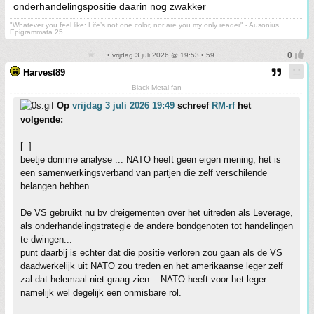
onderhandelingspositie daarin nog zwakker
"Whatever you feel like: Life’s not one color, nor are you my only reader" - Ausonius,
Epigrammata 25
• vrijdag 3 juli 2026 @ 19:53 • 59
Harvest89
Black Metal fan
Op
vrijdag 3 juli 2026 19:49
schreef
RM-rf
het
volgende:
[..]
beetje domme analyse ... NATO heeft geen eigen mening, het is
een samenwerkingsverband van partjen die zelf verschilende
belangen hebben.
De VS gebruikt nu bv dreigementen over het uitreden als Leverage,
als onderhandelingstrategie de andere bondgenoten tot handelingen
te dwingen...
punt daarbij is echter dat die positie verloren zou gaan als de VS
daadwerkelijk uit NATO zou treden en het amerikaanse leger zelf
zal dat helemaal niet graag zien... NATO heeft voor het leger
namelijk wel degelijk een onmisbare rol.