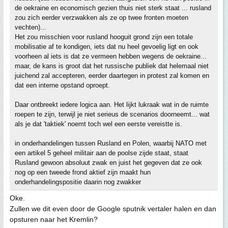
de oekraine en economisch gezien thuis niet sterk staat ... rusland
zou zich eerder verzwakken als ze op twee fronten moeten
vechten)...
Het zou misschien voor rusland hooguit grond zijn een totale
mobilisatie af te kondigen, iets dat nu heel gevoelig ligt en ook
voorheen al iets is dat ze vermeen hebben wegens de oekraine...
maar, de kans is groot dat het russische publiek dat helemaal niet
juichend zal accepteren, eerder daartegen in protest zal komen en
dat een interne opstand oproept.
Daar ontbreekt iedere logica aan. Het lijkt lukraak wat in de ruimte
roepen te zijn, terwijl je niet serieus de scenarios doorneemt... wat
als je dat 'taktiek' noemt toch wel een eerste vereistte is.
in onderhandelingen tussen Rusland en Polen, waarbij NATO met
een artikel 5 geheel militair aan de poolse zijde staat, staat
Rusland gewoon absoluut zwak en juist het gegeven dat ze ook
nog op een tweede frond aktief zijn maakt hun
onderhandelingspositie daarin nog zwakker
Oke.
Zullen we dit even door de Google sputnik vertaler halen en dan
opsturen naar het Kremlin?