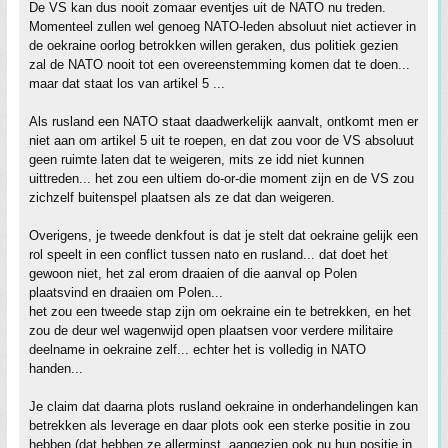
De VS kan dus nooit zomaar eventjes uit de NATO nu treden.
Momenteel zullen wel genoeg NATO-leden absoluut niet actiever in
de oekraine oorlog betrokken willen geraken, dus politiek gezien
zal de NATO nooit tot een overeenstemming komen dat te doen...
maar dat staat los van artikel 5 ...
Als rusland een NATO staat daadwerkelijk aanvalt, ontkomt men er
niet aan om artikel 5 uit te roepen, en dat zou voor de VS absoluut
geen ruimte laten dat te weigeren, mits ze idd niet kunnen
uittreden... het zou een ultiem do-or-die moment zijn en de VS zou
zichzelf buitenspel plaatsen als ze dat dan weigeren.
Overigens, je tweede denkfout is dat je stelt dat oekraine gelijk een
rol speelt in een conflict tussen nato en rusland... dat doet het
gewoon niet, het zal erom draaien of die aanval op Polen
plaatsvind en draaien om Polen...
het zou een tweede stap zijn om oekraine ein te betrekken, en het
zou de deur wel wagenwijd open plaatsen voor verdere militaire
deelname in oekraine zelf... echter het is volledig in NATO
handen...
Je claim dat daarna plots rusland oekraine in onderhandelingen kan
betrekken als leverage en daar plots ook een sterke positie in zou
hebben (dat hebben ze allerminst, aangezien ook nu hun positie in