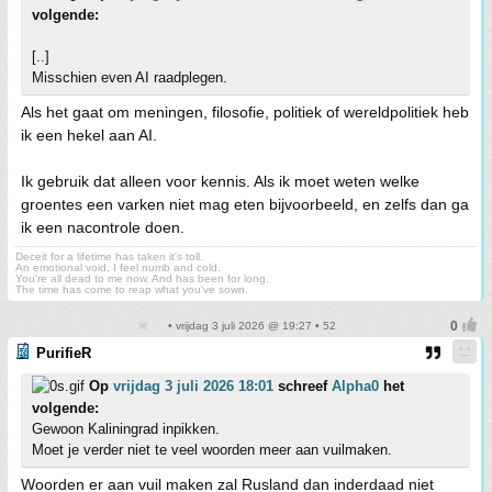
volgende:
[..]
Misschien even AI raadplegen.
Als het gaat om meningen, filosofie, politiek of wereldpolitiek heb
ik een hekel aan AI.
Ik gebruik dat alleen voor kennis. Als ik moet weten welke
groentes een varken niet mag eten bijvoorbeeld, en zelfs dan ga
ik een nacontrole doen.
Deceit for a lifetime has taken it's toll.
An emotional void, I feel numb and cold.
You're all dead to me now. And has been for long.
The time has come to reap what you've sown.
• vrijdag 3 juli 2026 @ 19:27 • 52
PurifieR
Op
vrijdag 3 juli 2026 18:01
schreef
Alpha0
het
volgende:
Gewoon Kaliningrad inpikken.
Moet je verder niet te veel woorden meer aan vuilmaken.
Woorden er aan vuil maken zal Rusland dan inderdaad niet