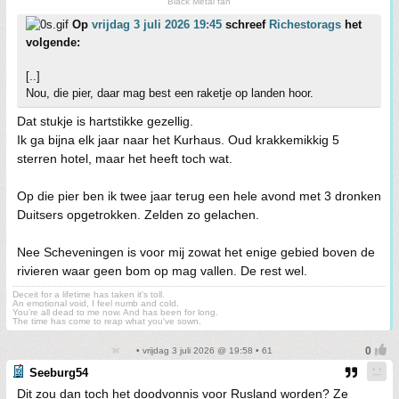
Black Metal fan
Op
vrijdag 3 juli 2026 19:45
schreef
Richestorags
het
volgende:
[..]
Nou, die pier, daar mag best een raketje op landen hoor.
Dat stukje is hartstikke gezellig.
Ik ga bijna elk jaar naar het Kurhaus. Oud krakkemikkig 5
sterren hotel, maar het heeft toch wat.
Op die pier ben ik twee jaar terug een hele avond met 3 dronken
Duitsers opgetrokken. Zelden zo gelachen.
Nee Scheveningen is voor mij zowat het enige gebied boven de
rivieren waar geen bom op mag vallen. De rest wel.
Deceit for a lifetime has taken it's toll.
An emotional void, I feel numb and cold.
You're all dead to me now. And has been for long.
The time has come to reap what you've sown.
• vrijdag 3 juli 2026 @ 19:58 • 61
Seeburg54
Dit zou dan toch het doodvonnis voor Rusland worden? Ze