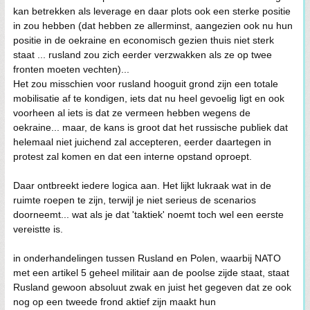
kan betrekken als leverage en daar plots ook een sterke positie
in zou hebben (dat hebben ze allerminst, aangezien ook nu hun
positie in de oekraine en economisch gezien thuis niet sterk
staat ... rusland zou zich eerder verzwakken als ze op twee
fronten moeten vechten)...
Het zou misschien voor rusland hooguit grond zijn een totale
mobilisatie af te kondigen, iets dat nu heel gevoelig ligt en ook
voorheen al iets is dat ze vermeen hebben wegens de
oekraine... maar, de kans is groot dat het russische publiek dat
helemaal niet juichend zal accepteren, eerder daartegen in
protest zal komen en dat een interne opstand oproept.
Daar ontbreekt iedere logica aan. Het lijkt lukraak wat in de
ruimte roepen te zijn, terwijl je niet serieus de scenarios
doorneemt... wat als je dat 'taktiek' noemt toch wel een eerste
vereistte is.
in onderhandelingen tussen Rusland en Polen, waarbij NATO
met een artikel 5 geheel militair aan de poolse zijde staat, staat
Rusland gewoon absoluut zwak en juist het gegeven dat ze ook
nog op een tweede frond aktief zijn maakt hun