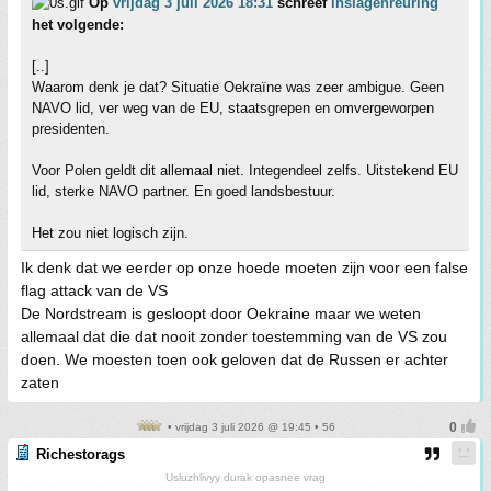
Op
vrijdag 3 juli 2026 18:31
schreef
inslagenreuring
het volgende:
[..]
Waarom denk je dat? Situatie Oekraïne was zeer ambigue. Geen
NAVO lid, ver weg van de EU, staatsgrepen en omvergeworpen
presidenten.
Voor Polen geldt dit allemaal niet. Integendeel zelfs. Uitstekend EU
lid, sterke NAVO partner. En goed landsbestuur.
Het zou niet logisch zijn.
Ik denk dat we eerder op onze hoede moeten zijn voor een false
flag attack van de VS
De Nordstream is gesloopt door Oekraine maar we weten
allemaal dat die dat nooit zonder toestemming van de VS zou
doen. We moesten toen ook geloven dat de Russen er achter
zaten
• vrijdag 3 juli 2026 @ 19:45 • 56
Richestorags
Usluzhlivyy durak opasnee vrag