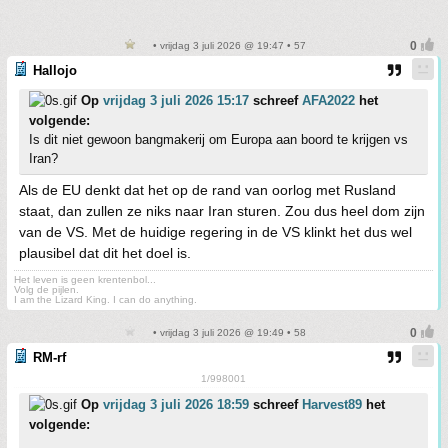
• vrijdag 3 juli 2026 @ 19:47 • 57
Hallojo
Op
vrijdag 3 juli 2026 15:17
schreef
AFA2022
het
volgende:
Is dit niet gewoon bangmakerij om Europa aan boord te krijgen vs
Iran?
Als de EU denkt dat het op de rand van oorlog met Rusland
staat, dan zullen ze niks naar Iran sturen. Zou dus heel dom zijn
van de VS. Met de huidige regering in de VS klinkt het dus wel
plausibel dat dit het doel is.
Het leven is geen krentenbol...
Volg de pijlen.
I am the Lizard King. I can do anything.
• vrijdag 3 juli 2026 @ 19:49 • 58
RM-rf
1/998001
Op
vrijdag 3 juli 2026 18:59
schreef
Harvest89
het
volgende: