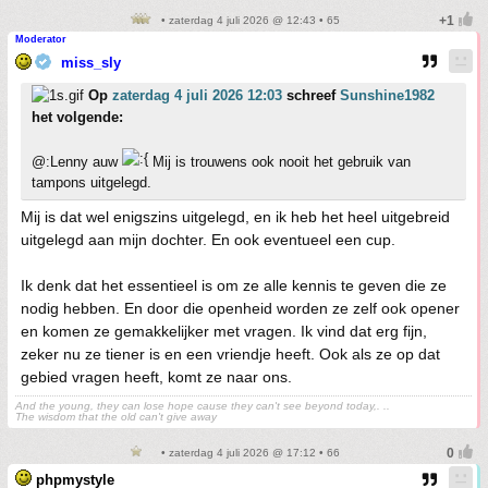
• zaterdag 4 juli 2026 @ 12:43 • 65
Moderator
miss_sly
Op
zaterdag 4 juli 2026 12:03
schreef
Sunshine1982
het volgende:
@:Lenny auw
Mij is trouwens ook nooit het gebruik van
tampons uitgelegd.
Mij is dat wel enigszins uitgelegd, en ik heb het heel uitgebreid
uitgelegd aan mijn dochter. En ook eventueel een cup.
Ik denk dat het essentieel is om ze alle kennis te geven die ze
nodig hebben. En door die openheid worden ze zelf ook opener
en komen ze gemakkelijker met vragen. Ik vind dat erg fijn,
zeker nu ze tiener is en een vriendje heeft. Ook als ze op dat
gebied vragen heeft, komt ze naar ons.
And the young, they can lose hope cause they can't see beyond today,. ..
The wisdom that the old can't give away
• zaterdag 4 juli 2026 @ 17:12 • 66
phpmystyle