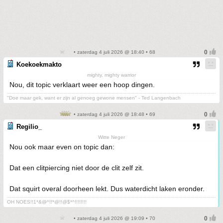
• zaterdag 4 juli 2026 @ 18:40 • 68
Koekoekmakto
mighty, mighty warrior
Nou, dit topic verklaart weer een hoop dingen.
"Doe maar gek, want er zijn al genoeg gewone mensen" - Ted Langenbach
• zaterdag 4 juli 2026 @ 18:48 • 69
Regilio_
Witte Neger
Nou ook maar even on topic dan:
Dat een clitpiercing niet door de clit zelf zit.
Dat squirt overal doorheen lekt. Dus waterdicht laken eronder.
OH NOES!!1*&@^!!*@!!@$*^!!!!!!!!
• zaterdag 4 juli 2026 @ 19:09 • 70