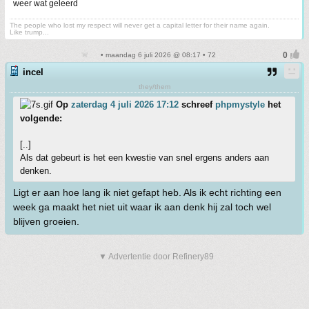
weer wat geleerd
The people who lost my respect will never get a capital letter for their name again.
Like trump...
• maandag 6 juli 2026 @ 08:17 • 72
incel
they/them
Op
zaterdag 4 juli 2026 17:12
schreef
phpmystyle
het
volgende:
[..]
Als dat gebeurt is het een kwestie van snel ergens anders aan
denken.
Ligt er aan hoe lang ik niet gefapt heb. Als ik echt richting een
week ga maakt het niet uit waar ik aan denk hij zal toch wel
blijven groeien.
▼ Advertentie door Refinery89