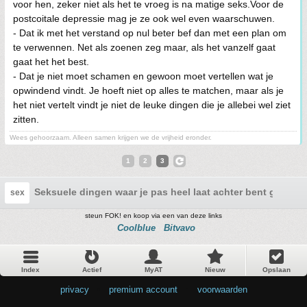
voor hen, zeker niet als het te vroeg is na matige seks.Voor de
postcoitale depressie mag je ze ook wel even waarschuwen.
- Dat ik met het verstand op nul beter bef dan met een plan om
te verwennen. Net als zoenen zeg maar, als het vanzelf gaat
gaat het het best.
- Dat je niet moet schamen en gewoon moet vertellen wat je
opwindend vindt. Je hoeft niet op alles te matchen, maar als je
het niet vertelt vindt je niet de leuke dingen die je allebei wel ziet
zitten.
Wees gehoorzaam. Alleen samen krijgen we de vrijheid eronder.
1
2
3
Seksuele dingen waar je pas heel laat achter bent gekom
sex
steun FOK! en koop via een van deze links
Coolblue
Bitvavo
Index
Actief
MyAT
Nieuw
Opslaan
privacy
•
premium account
•
voorwaarden