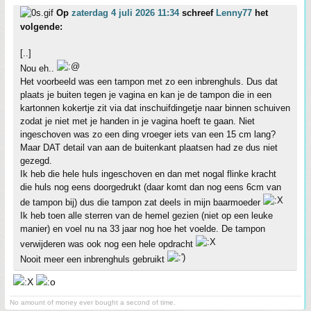
Op
zaterdag 4 juli 2026 11:34
schreef
Lenny77
het
volgende:
[..]
Nou eh..
Het voorbeeld was een tampon met zo een inbrenghuls. Dus dat
plaats je buiten tegen je vagina en kan je de tampon die in een
kartonnen kokertje zit via dat inschuifdingetje naar binnen schuiven
zodat je niet met je handen in je vagina hoeft te gaan. Niet
ingeschoven was zo een ding vroeger iets van een 15 cm lang?
Maar DAT detail van aan de buitenkant plaatsen had ze dus niet
gezegd.
Ik heb die hele huls ingeschoven en dan met nogal flinke kracht
die huls nog eens doorgedrukt (daar komt dan nog eens 6cm van
de tampon bij) dus die tampon zat deels in mijn baarmoeder
Ik heb toen alle sterren van de hemel gezien (niet op een leuke
manier) en voel nu na 33 jaar nog hoe het voelde. De tampon
verwijderen was ook nog een hele opdracht
Nooit meer een inbrenghuls gebruikt
No amount of money ever bought a second of time.