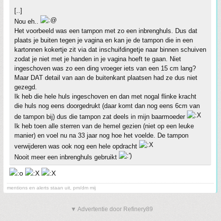
[..]
Nou eh..
Het voorbeeld was een tampon met zo een inbrenghuls. Dus dat
plaats je buiten tegen je vagina en kan je de tampon die in een
kartonnen kokertje zit via dat inschuifdingetje naar binnen schuiven
zodat je niet met je handen in je vagina hoeft te gaan. Niet
ingeschoven was zo een ding vroeger iets van een 15 cm lang?
Maar DAT detail van aan de buitenkant plaatsen had ze dus niet
gezegd.
Ik heb die hele huls ingeschoven en dan met nogal flinke kracht
die huls nog eens doorgedrukt (daar komt dan nog eens 6cm van
de tampon bij) dus die tampon zat deels in mijn baarmoeder
Ik heb toen alle sterren van de hemel gezien (niet op een leuke
manier) en voel nu na 33 jaar nog hoe het voelde. De tampon
verwijderen was ook nog een hele opdracht
Nooit meer een inbrenghuls gebruikt
mentions en alerts staan uit, pm/dm mij
▼ Advertentie door Refinery89