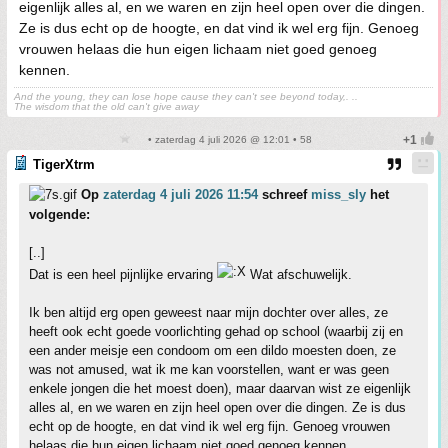
eigenlijk alles al, en we waren en zijn heel open over die dingen.
Ze is dus echt op de hoogte, en dat vind ik wel erg fijn. Genoeg
vrouwen helaas die hun eigen lichaam niet goed genoeg
kennen.
And the young, they can lose hope cause they can't see beyond today,. ..
The wisdom that the old can't give away
• zaterdag 4 juli 2026 @ 12:01 • 58
TigerXtrm
Op
zaterdag 4 juli 2026 11:54
schreef
miss_sly
het
volgende:
[..]
Dat is een heel pijnlijke ervaring
Wat afschuwelijk.
Ik ben altijd erg open geweest naar mijn dochter over alles, ze
heeft ook echt goede voorlichting gehad op school (waarbij zij en
een ander meisje een condoom om een dildo moesten doen, ze
was not amused, wat ik me kan voorstellen, want er was geen
enkele jongen die het moest doen), maar daarvan wist ze eigenlijk
alles al, en we waren en zijn heel open over die dingen. Ze is dus
echt op de hoogte, en dat vind ik wel erg fijn. Genoeg vrouwen
helaas die hun eigen lichaam niet goed genoeg kennen.