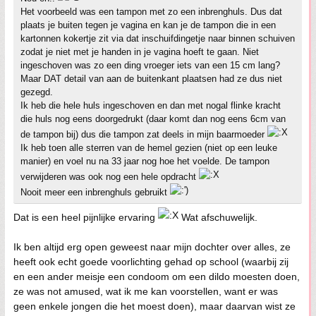
Het voorbeeld was een tampon met zo een inbrenghuls. Dus dat
plaats je buiten tegen je vagina en kan je de tampon die in een
kartonnen kokertje zit via dat inschuifdingetje naar binnen schuiven
zodat je niet met je handen in je vagina hoeft te gaan. Niet
ingeschoven was zo een ding vroeger iets van een 15 cm lang?
Maar DAT detail van aan de buitenkant plaatsen had ze dus niet
gezegd.
Ik heb die hele huls ingeschoven en dan met nogal flinke kracht
die huls nog eens doorgedrukt (daar komt dan nog eens 6cm van
de tampon bij) dus die tampon zat deels in mijn baarmoeder
Ik heb toen alle sterren van de hemel gezien (niet op een leuke
manier) en voel nu na 33 jaar nog hoe het voelde. De tampon
verwijderen was ook nog een hele opdracht
Nooit meer een inbrenghuls gebruikt
Dat is een heel pijnlijke ervaring
Wat afschuwelijk.
Ik ben altijd erg open geweest naar mijn dochter over alles, ze
heeft ook echt goede voorlichting gehad op school (waarbij zij
en een ander meisje een condoom om een dildo moesten doen,
ze was not amused, wat ik me kan voorstellen, want er was
geen enkele jongen die het moest doen), maar daarvan wist ze