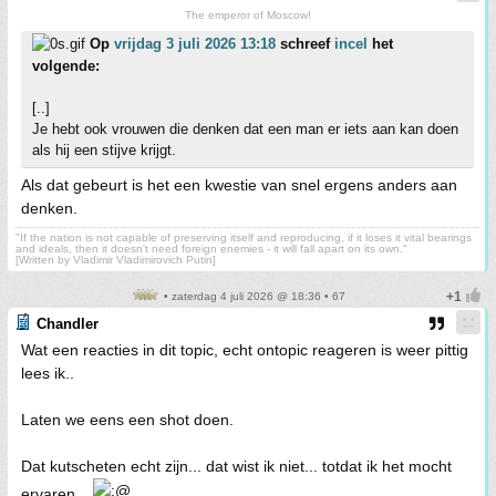
The emperor of Moscow!
Op
vrijdag 3 juli 2026 13:18
schreef
incel
het
volgende:
[..]
Je hebt ook vrouwen die denken dat een man er iets aan kan doen
als hij een stijve krijgt.
Als dat gebeurt is het een kwestie van snel ergens anders aan
denken.
"If the nation is not capable of preserving itself and reproducing, if it loses it vital bearings
and ideals, then it doesn't need foreign enemies - it will fall apart on its own."
[Written by Vladimir Vladimirovich Putin]
• zaterdag 4 juli 2026 @ 18:36 • 67
Chandler
Wat een reacties in dit topic, echt ontopic reageren is weer pittig
lees ik..
Laten we eens een shot doen.
Dat kutscheten echt zijn... dat wist ik niet... totdat ik het mocht
ervaren...