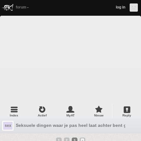
forum
log in
Index
Actief
MyAT
Nieuw
Reply
Seksuele dingen waar je pas heel laat achter bent gekom
sex
1
2
3