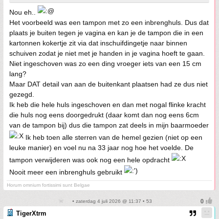
Nou eh..
Het voorbeeld was een tampon met zo een inbrenghuls. Dus dat
plaats je buiten tegen je vagina en kan je de tampon die in een
kartonnen kokertje zit via dat inschuifdingetje naar binnen
schuiven zodat je niet met je handen in je vagina hoeft te gaan.
Niet ingeschoven was zo een ding vroeger iets van een 15 cm
lang?
Maar DAT detail van aan de buitenkant plaatsen had ze dus niet
gezegd.
Ik heb die hele huls ingeschoven en dan met nogal flinke kracht
die huls nog eens doorgedrukt (daar komt dan nog eens 6cm
van de tampon bij) dus die tampon zat deels in mijn baarmoeder
Ik heb toen alle sterren van de hemel gezien (niet op een
leuke manier) en voel nu na 33 jaar nog hoe het voelde. De
tampon verwijderen was ook nog een hele opdracht
Nooit meer een inbrenghuls gebruikt
Horum omnium fortissimi sunt Belgae
• zaterdag 4 juli 2026 @ 11:37 • 53
TigerXtrm