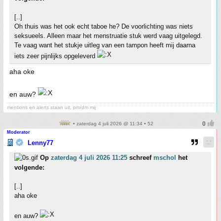
[..]
Oh thuis was het ook echt taboe he? De voorlichting was niets
seksueels. Alleen maar het menstruatie stuk werd vaag uitgelegd.
Te vaag want het stukje uitleg van een tampon heeft mij daarna
iets zeer pijnlijks opgeleverd
aha oke
en auw?
mentions en alerts staan uit, pm/dm mij
• zaterdag 4 juli 2026 @ 11:34 • 52
Moderator
Lenny77
Op
zaterdag 4 juli 2026 11:25
schreef
mschol
het
volgende:
[..]
aha oke
en auw?