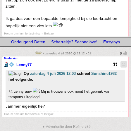
Wat op zich ook niet zo erg is daar zij met de zwangerschap
zitten.
Ik ga dus voor een bepaalde lompigheid bij die leerkracht en
hopelijk niet een vies iets
Horum omnium fortissimi sunt Belgae
Ondeugend Daten
Scharreltje? Secondlove!
Easytoys
• zaterdag 4 juli 2026 @ 12:12 • 61
Moderator
Lenny77
Op
zaterdag 4 juli 2026 12:03
schreef
Sunshine1982
het volgende:
@:Lenny auw
Mij is trouwens ook nooit het gebruik van
tampons uitgelegd.
Jammer eigenlijk hè?
Horum omnium fortissimi sunt Belgae
▼ Advertentie door Refinery89