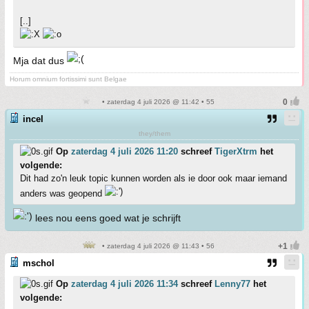
[..]
Mja dat dus
Horum omnium fortissimi sunt Belgae
• zaterdag 4 juli 2026 @ 11:42 • 55
incel
they/them
Op
zaterdag 4 juli 2026 11:20
schreef
TigerXtrm
het
volgende:
Dit had zo'n leuk topic kunnen worden als ie door ook maar iemand
anders was geopend
lees nou eens goed wat je schrijft
• zaterdag 4 juli 2026 @ 11:43 • 56
mschol
Op
zaterdag 4 juli 2026 11:34
schreef
Lenny77
het
volgende: