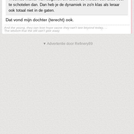
te schotelen dan. Dan heb je de dynamiek in zo'n klas als leraar
ook totaal niet in de gaten.
Dat vond mijn dochter (terecht) ook.
And the young, they can lose hope cause they can't see beyond today,. ..
The wisdom that the old can't give away
▼ Advertentie door Refinery89