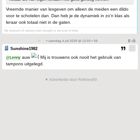
Vreemde manier van lesgeven om alleen de meiden een dildo
voor te schotelen dan. Dan heb je de dynamiek in zo'n klas als
leraar ook totaal niet in de gaten.
No amount of money ever bought a second of time.
• zaterdag 4 juli 2026 @ 12:03 • 59
Sunshine1982
auw
Mij is trouwens ook nooit het gebruik van
@Lenny
tampons uitgelegd.
▼ Advertentie door Refinery89