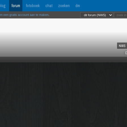
log
forum
fotoboek
chat
zoeken
dm
om een gratis account aan te maken
.
NWS
D