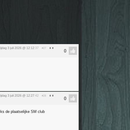
rijdag 3 juli 2026 @ 12:12
:37
#27
rijdag 3 juli 2026 @ 12:27
:42
#28
ijks de plaatselijke SM club