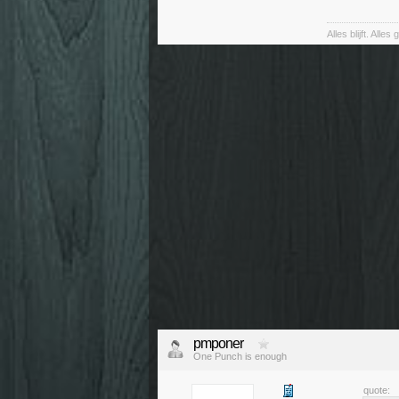
Alles blijft. Alles
pmponer
One Punch is enough
quote: