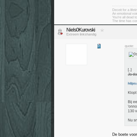
Deceit for a lifeti
An emotional voi
You're all dead 
The time has co
Niels0Kurovski
Extreem linkshandig
quote:
[..]
Ja da
https
Klopt
Bij e
'onno
130 v
Nu sn
De boete voor