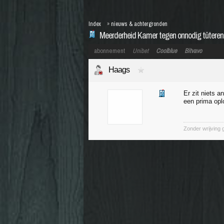
Index
»
nieuws & achtergronden
Meerderheid Kamer tegen onnodig tüteren
abonnement
Unibet
Coolblue
Bitvavo
Haags
Er zit niets a
een prima opl
Zonder wrijving 