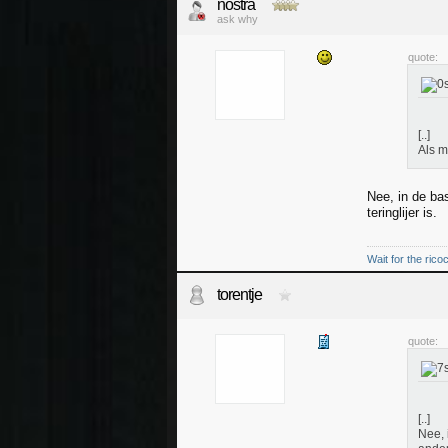
nostra
ask why
quote:
[..]
Als m
Nee, in de ba
teringlijer is.
Wait for the rico
torentje
quote:
[..]
Nee, 