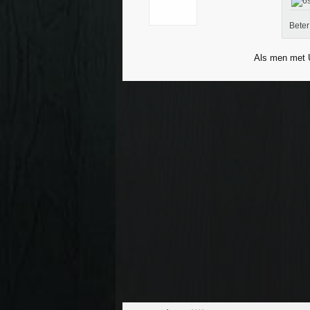
Beter
Als men met U