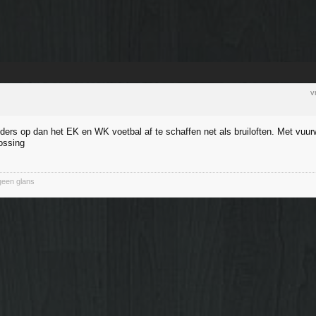
v
nders op dan het EK en WK voetbal af te schaffen net als bruiloften. Met vuurw
ossing
geen glans