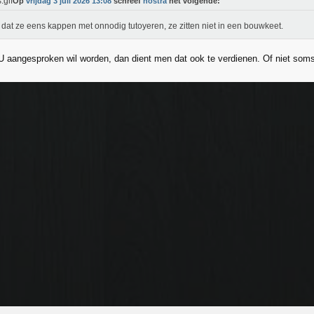
Op
vrijdag 3 juli 2026 13:08
schreef
nostra
het volgende:
 dat ze eens kappen met onnodig tutoyeren, ze zitten niet in een bouwkeet.
 aangesproken wil worden, dan dient men dat ook te verdienen. Of niet som