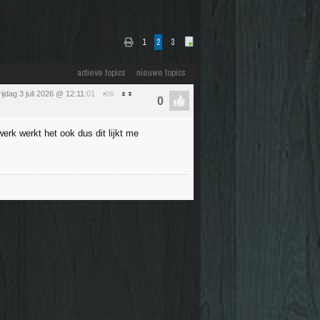
1
2
3
actieve topics
nieuwe topics
rijdag 3 juli 2026 @ 12:11
:01
#26
erk werkt het ook dus dit lijkt me