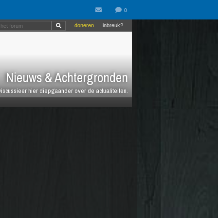
doneren
inbreuk?
Nieuws & Achtergronden
iscussieer hier diepgaander over de actualiteiten.