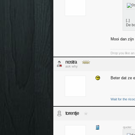
[..]
De bo
Mooi dan zijn
Drop you like an i
nostra
ask why
Beter dat ze 
Wait for the rico
torentje
quote: