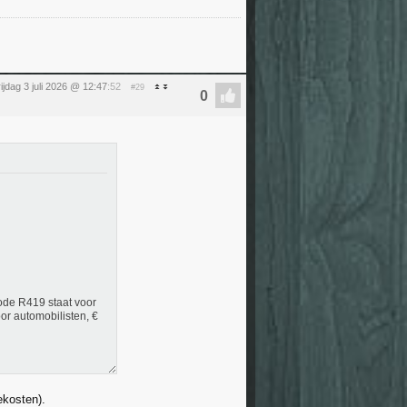
rijdag 3 juli 2026 @ 12:47
:52
#29
code R419 staat voor
or automobilisten, €
ekosten).