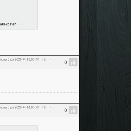
atiekosten).
rijdag 3 juli 2026 @ 13:08
:40
#31
rijdag 3 juli 2026 @ 14:06
:29
#32