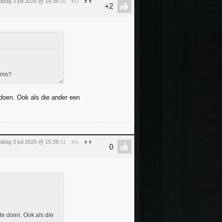
rijdag 3 juli 2026 @ 14:36
:05
#33
soms?
 doen. Ook als die ander een
rijdag 3 juli 2026 @ 15:39
:31
#34
 te doen. Ook als die