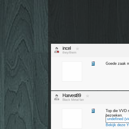
incel
they/them
Goede zaak ma
Harvest89
Black Metal fan
Top die VVD me
bezoeken.
undefined (vi
Bekijk deze 