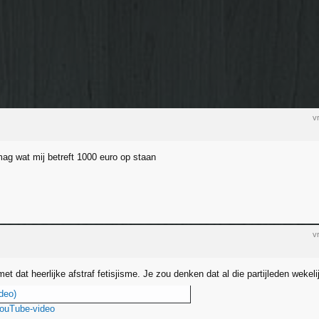
v
g wat mij betreft 1000 euro op staan
v
t dat heerlijke afstraf fetisjisme. Je zou denken dat al die partijleden wekel
deo)
YouTube-video