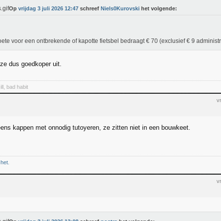
Op
vrijdag 3 juli 2026 12:47
schreef
Niels0Kurovski
het volgende:
ete voor een ontbrekende of kapotte fietsbel bedraagt € 70 (exclusief € 9 administr
 ze dus goedkoper uit.
ll, bad habit
v
eens kappen met onnodig tutoyeren, ze zitten niet in een bouwkeet.
chet.
v