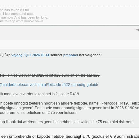
me has taken it's toll.
d, I feel numb and cold.
to me now. And has been for long.
me to reap what you've sown.
v
Op
vrijdag 3 juli 2026 10:41
schreef
pmponer
het volgende:
t is iig niet juist vanaf 2025 is dit 310 euro oh en dit jaar 320
://mulderboeteaanvechten.nl/feitcode-r522-onnodig-geluid/
 ik moet even verder lezen: het is feitcode R419
en boete onnodig toeteren hoort een andere feitcode, namelijk feitcode R419. Feit
dig signalen geven'. Een boete voor onnodig signalen geven kost in 2026 € 190 vo
oor brom- en snorfietsen en € 75 voor fietsers.
ap ik ook dat wielrenners geen bel hebben, die willen die 75 euro niet riskeren
 een ontbrekende of kapotte fietsbel bedraagt € 70 (exclusief € 9 administrati