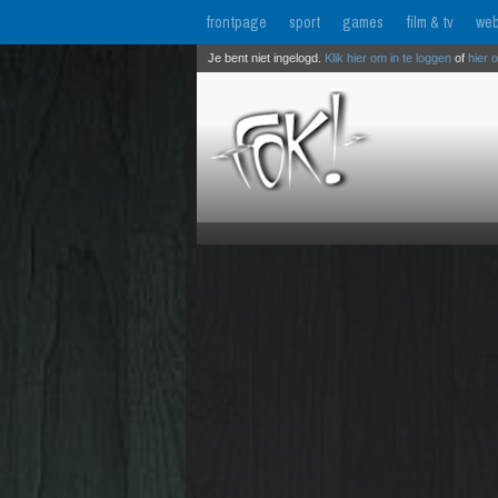
frontpage
sport
games
film & tv
web
Je bent niet ingelogd.
Klik hier om in te loggen
of
hier 