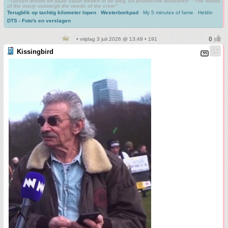
"Tussen droom en daad staan wetten in de weg, en praktische bezwaren" "The needs
of the many outweigh the needs of the crew"
Terugblik op tachtig kilometer lopen
-
Westerborkpad
-
My 5 minutes of fame
-
Heldin
DTS - Foto's en verslagen
• vrijdag 3 juli 2026 @ 13:49 • 191
Kissingbird