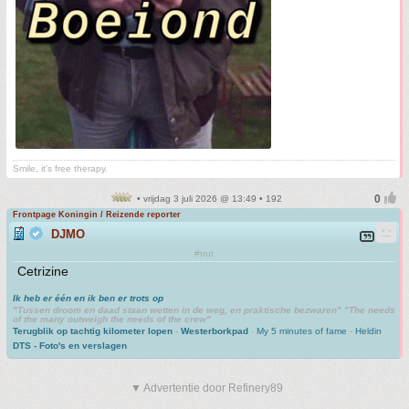
Smile, it's free therapy.
• vrijdag 3 juli 2026 @ 13:49 • 192
Frontpage Koningin / Reizende reporter
DJMO
#trut
Cetrizine
Ik heb er één en ik ben er trots op
"Tussen droom en daad staan wetten in de weg, en praktische bezwaren" "The needs
of the many outweigh the needs of the crew"
Terugblik op tachtig kilometer lopen
-
Westerborkpad
-
My 5 minutes of fame
-
Heldin
DTS - Foto's en verslagen
▼ Advertentie door Refinery89