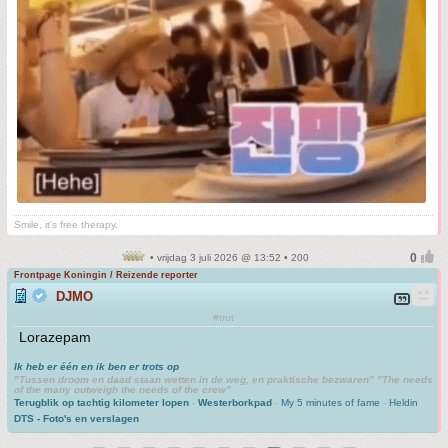
Smile, it's free therapy.
• vrijdag 3 juli 2026 @ 13:52 • 200
Frontpage Koningin / Reizende reporter
DJMO
#trut
Lorazepam
Ik heb er één en ik ben er trots op
"Tussen droom en daad staan wetten in de weg, en praktische bezwaren" "The needs
of the many outweigh the needs of the crew"
Terugblik op tachtig kilometer lopen
-
Westerborkpad
-
My 5 minutes of fame
-
Heldin
DTS - Foto's en verslagen