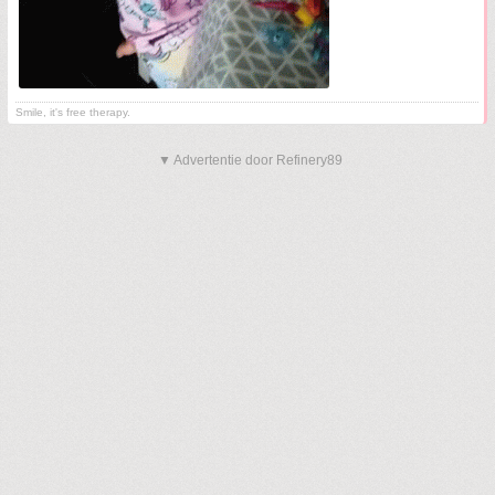
Smile, it's free therapy.
▼ Advertentie door Refinery89