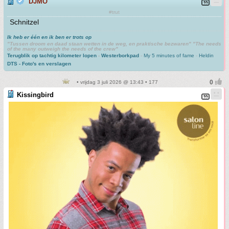
DJMO
#trut
Schnitzel
Ik heb er één en ik ben er trots op
"Tussen droom en daad staan wetten in de weg, en praktische bezwaren" "The needs
of the many outweigh the needs of the crew"
Terugblik op tachtig kilometer lopen
-
Westerborkpad
-
My 5 minutes of fame
-
Heldin
DTS - Foto's en verslagen
• vrijdag 3 juli 2026 @ 13:43 • 177
Kissingbird