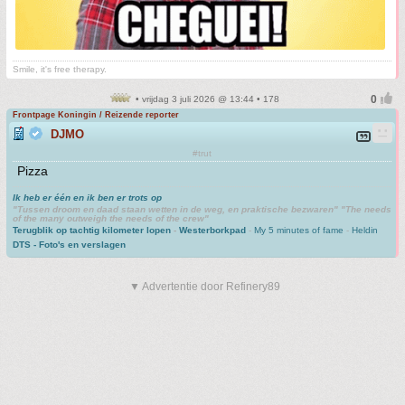
Smile, it's free therapy.
• vrijdag 3 juli 2026 @ 13:44 • 178
Frontpage Koningin / Reizende reporter
DJMO
#trut
Pizza
Ik heb er één en ik ben er trots op
"Tussen droom en daad staan wetten in de weg, en praktische bezwaren" "The needs
of the many outweigh the needs of the crew"
Terugblik op tachtig kilometer lopen
-
Westerborkpad
-
My 5 minutes of fame
-
Heldin
DTS - Foto's en verslagen
▼ Advertentie door Refinery89