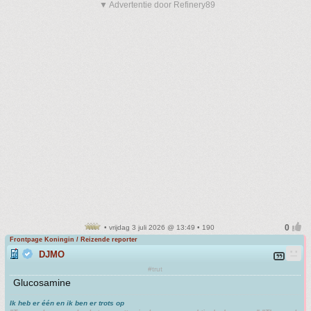
▼ Advertentie door Refinery89
• vrijdag 3 juli 2026 @ 13:49 • 190
Frontpage Koningin / Reizende reporter
DJMO
#trut
Glucosamine
Ik heb er één en ik ben er trots op