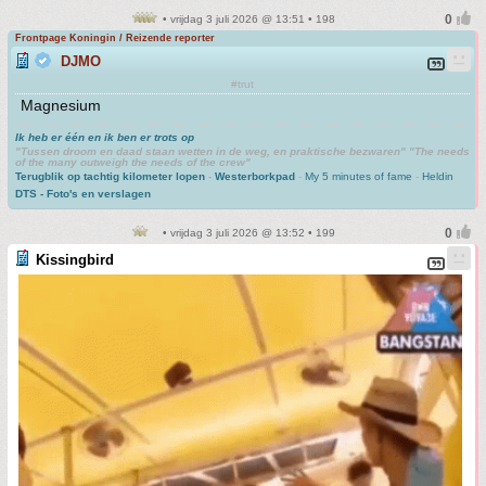
• vrijdag 3 juli 2026 @ 13:51 • 198
Frontpage Koningin / Reizende reporter
DJMO
#trut
Magnesium
Ik heb er één en ik ben er trots op
"Tussen droom en daad staan wetten in de weg, en praktische bezwaren" "The needs
of the many outweigh the needs of the crew"
Terugblik op tachtig kilometer lopen
-
Westerborkpad
-
My 5 minutes of fame
-
Heldin
DTS - Foto's en verslagen
• vrijdag 3 juli 2026 @ 13:52 • 199
Kissingbird