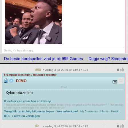
Smile, it's free therapy.
De beste bordspellen vind je bij 999 Games
Dagje weg? Stedentrip
• vrijdag 3 juli 2026 @ 13:51 • 196
Frontpage Koningin / Reizende reporter
DJMO
#trut
Xylometazoline
Ik heb er één en ik ben er trots op
"Tussen droom en daad staan wetten in de weg, en praktische bezwaren" "The needs
of the many outweigh the needs of the crew"
Terugblik op tachtig kilometer lopen
-
Westerborkpad
-
My 5 minutes of fame
-
Heldin
DTS - Foto's en verslagen
• vrijdag 3 juli 2026 @ 13:51 • 197