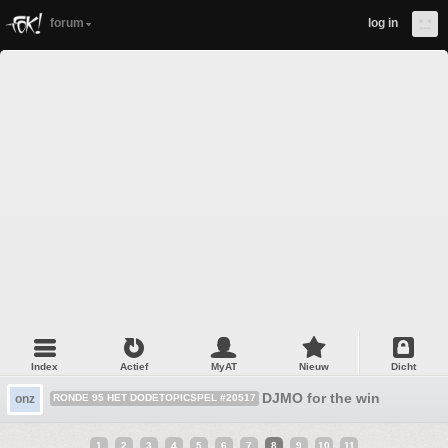
forum
log in
Index
Actief
MyAT
Nieuw
Dicht
DJMO for the win
onz
RONDE 95 HET DODETOPICSPEL #20517
1
2
3
4
5
6
7
8
9
10
11