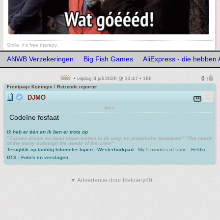
Smile, it's free therapy.
ANWB Verzekeringen
Big Fish Games
AliExpress - die hebben
• vrijdag 3 juli 2026 @ 13:47 • 186
Frontpage Koningin / Reizende reporter
DJMO
#trut
Codeïne fosfaat
Ik heb er één en ik ben er trots op
"Tussen droom en daad staan wetten in de weg, en praktische bezwaren" "The needs
of the many outweigh the needs of the crew"
Terugblik op tachtig kilometer lopen
-
Westerborkpad
-
My 5 minutes of fame
-
Heldin
DTS - Foto's en verslagen
▼ Advertentie door Refinery89