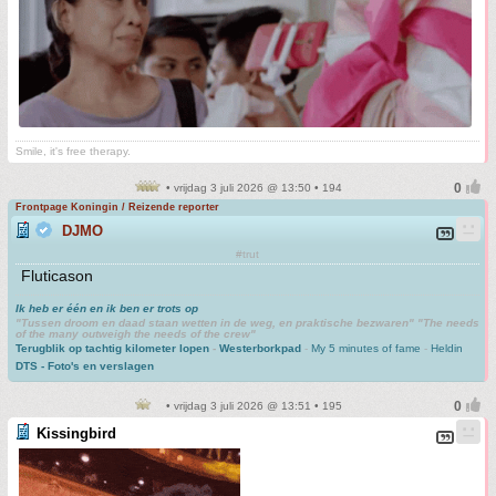
Smile, it's free therapy.
• vrijdag 3 juli 2026 @ 13:50 • 194
Frontpage Koningin / Reizende reporter
DJMO
#trut
Fluticason
Ik heb er één en ik ben er trots op
"Tussen droom en daad staan wetten in de weg, en praktische bezwaren" "The needs
of the many outweigh the needs of the crew"
Terugblik op tachtig kilometer lopen
-
Westerborkpad
-
My 5 minutes of fame
-
Heldin
DTS - Foto's en verslagen
• vrijdag 3 juli 2026 @ 13:51 • 195
Kissingbird