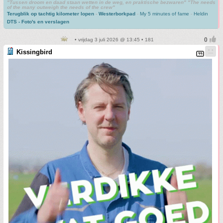
"Tussen droom en daad staan wetten in de weg, en praktische bezwaren" "The needs
of the many outweigh the needs of the crew"
Terugblik op tachtig kilometer lopen
-
Westerborkpad
-
My 5 minutes of fame
-
Heldin
DTS - Foto's en verslagen
• vrijdag 3 juli 2026 @ 13:45 • 181
Kissingbird