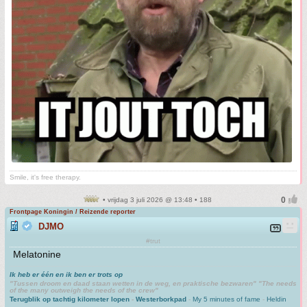
Smile, it's free therapy.
• vrijdag 3 juli 2026 @ 13:48 • 188
Frontpage Koningin / Reizende reporter
DJMO
#trut
Melatonine
Ik heb er één en ik ben er trots op
"Tussen droom en daad staan wetten in de weg, en praktische bezwaren" "The needs
of the many outweigh the needs of the crew"
Terugblik op tachtig kilometer lopen
-
Westerborkpad
-
My 5 minutes of fame
-
Heldin