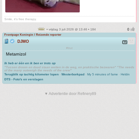
Smile, it's free therapy.
• vrijdag 3 juli 2026 @ 13:46 • 184
Frontpage Koningin / Reizende reporter
DJMO
#trut
Metamizol
Ik heb er één en ik ben er trots op
"Tussen droom en daad staan wetten in de weg, en praktische bezwaren" "The needs
of the many outweigh the needs of the crew"
Terugblik op tachtig kilometer lopen
-
Westerborkpad
-
My 5 minutes of fame
-
Heldin
DTS - Foto's en verslagen
▼ Advertentie door Refinery89