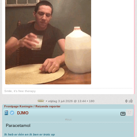
Smile, it's free therapy.
• vrijdag 3 juli 2026 @ 13:44 • 180
Frontpage Koningin / Reizende reporter
DJMO
#trut
Paracetamol
Ik heb er één en ik ben er trots op