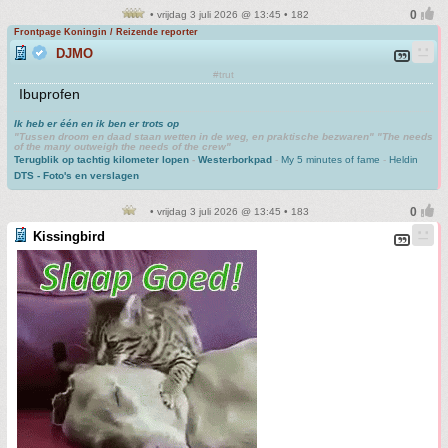
• vrijdag 3 juli 2026 @ 13:45 • 182
Frontpage Koningin / Reizende reporter
DJMO
#trut
Ibuprofen
Ik heb er één en ik ben er trots op
"Tussen droom en daad staan wetten in de weg, en praktische bezwaren" "The needs
of the many outweigh the needs of the crew"
Terugblik op tachtig kilometer lopen
-
Westerborkpad
-
My 5 minutes of fame
-
Heldin
DTS - Foto's en verslagen
• vrijdag 3 juli 2026 @ 13:45 • 183
Kissingbird