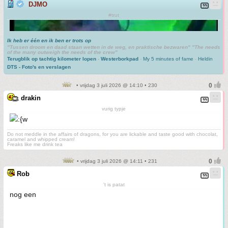
DJMO
#trut
Ik heb er één en ik ben er trots op
"Tussen droom en daad staan wetten in de weg, en praktische bezwaren" "The needs
of the many outweigh the needs of the crew"
Terugblik op tachtig kilometer lopen
-
Westerborkpad
-
My 5 minutes of fame
-
Heldin
DTS - Foto's en verslagen
• vrijdag 3 juli 2026 @ 14:10 • 230
drakin
vurig typje
Do not meddle in the affairs of dragons, for you are lickable and taste good with chocolat,
caramel and whipped cream!
Freaks like me drink tea
• vrijdag 3 juli 2026 @ 14:11 • 231
Rob
't is patat
nog een