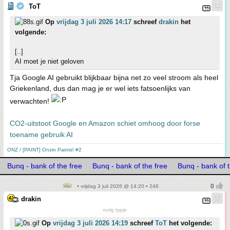
ToT
Op
vrijdag 3 juli 2026 14:17
schreef
drakin
het
volgende:
[..]
AI moet je niet geloven
Tja Google AI gebruikt blijkbaar bijna net zo veel stroom als heel
Griekenland, dus dan mag je er wel iets fatsoenlijks van
verwachten!
CO2-uitstoot Google en Amazon schiet omhoog door forse
toename gebruik AI
ONZ / [PAINT] Onzin Paints! #2
Bunq - bank of the free
Bunq - bank of the free
Bunq - bank of t
• vrijdag 3 juli 2026 @ 14:20 • 246
drakin
vurig typje
Op
vrijdag 3 juli 2026 14:19
schreef
ToT
het volgende: