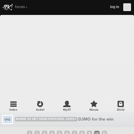
forum
log in
Index
Actief
MyAT
Nieuw
Dicht
DJMO for the win
onz
RONDE 95 HET DODETOPICSPEL #20517
1
2
3
4
5
6
7
8
9
10
11