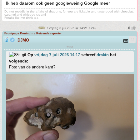
Ik heb daarom ook geen google/weinig Google meer
Do not meddle in the affairs of dragons, for you are lickable and taste good with chocolat,
caramel and whipped cream!
Freaks like me drink tea
• vrijdag 3 juli 2026 @ 14:21 • 249
Frontpage Koningin / Reizende reporter
DJMO
#trut
Op
vrijdag 3 juli 2026 14:17
schreef
drakin
het
volgende:
Foto van de andere kant?