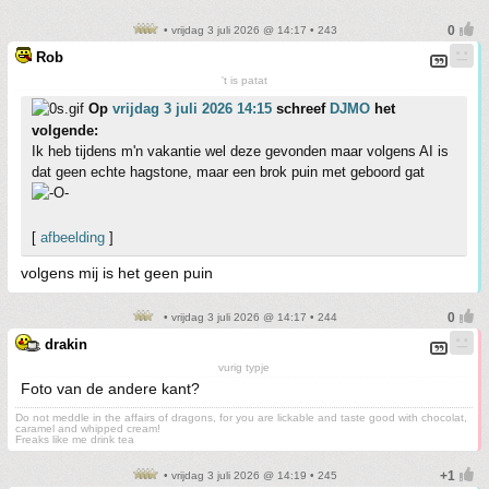
• vrijdag 3 juli 2026 @ 14:17 • 243
Rob
't is patat
Op
vrijdag 3 juli 2026 14:15
schreef
DJMO
het
volgende:
Ik heb tijdens m'n vakantie wel deze gevonden maar volgens AI is
dat geen echte hagstone, maar een brok puin met geboord gat
[
afbeelding
]
volgens mij is het geen puin
• vrijdag 3 juli 2026 @ 14:17 • 244
drakin
vurig typje
Foto van de andere kant?
Do not meddle in the affairs of dragons, for you are lickable and taste good with chocolat,
caramel and whipped cream!
Freaks like me drink tea
• vrijdag 3 juli 2026 @ 14:19 • 245