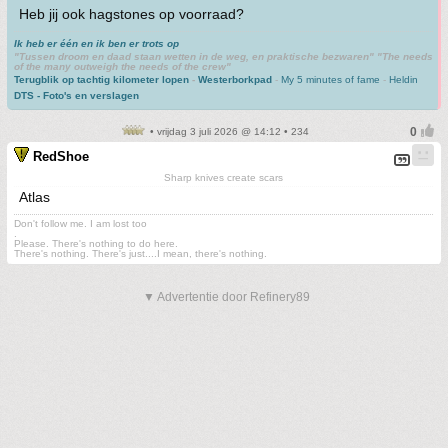
Heb jij ook hagstones op voorraad?
Ik heb er één en ik ben er trots op
"Tussen droom en daad staan wetten in de weg, en praktische bezwaren" "The needs
of the many outweigh the needs of the crew"
Terugblik op tachtig kilometer lopen
-
Westerborkpad
-
My 5 minutes of fame
-
Heldin
DTS - Foto's en verslagen
• vrijdag 3 juli 2026 @ 14:12 • 234
RedShoe
Sharp knives create scars
Atlas
Don't follow me. I am lost too
.
Please. There's nothing to do here.
There's nothing. There's just....I mean, there's nothing.
▼ Advertentie door Refinery89