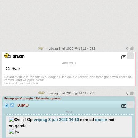
• vrijdag 3 juli 2026 @ 14:11 • 232
drakin
vurig typje
Godver
Do not meddle in the affairs of dragons, for you are lickable and taste good with chocolat,
caramel and whipped cream!
Freaks like me drink tea
• vrijdag 3 juli 2026 @ 14:11 • 233
Frontpage Koningin / Reizende reporter
DJMO
#trut
Op
vrijdag 3 juli 2026 14:10
schreef
drakin
het
volgende: