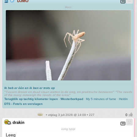
DJMO
#trut
Ik heb er één en ik ben er trots op
"Tussen droom en daad staan wetten in de weg, en praktische bezwaren" "The needs
of the many outweigh the needs of the crew"
Terugblik op tachtig kilometer lopen
-
Westerborkpad
-
My 5 minutes of fame
-
Heldin
DTS - Foto's en verslagen
• vrijdag 3 juli 2026 @ 14:09 • 227
drakin
vurig typje
Leeg