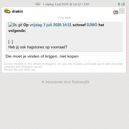
• vrijdag 3 juli 2026 @ 14:12 • 236
drakin
vurig typje
Op
vrijdag 3 juli 2026 14:11
schreef
DJMO
het
volgende:
[..]
Heb jij ook hagstones op voorraad?
Die moet je vinden of krijgen, niet kopen
Do not meddle in the affairs of dragons, for you are lickable and taste good with chocolat,
caramel and whipped cream!
Freaks like me drink tea
▼ Advertentie door Refinery89