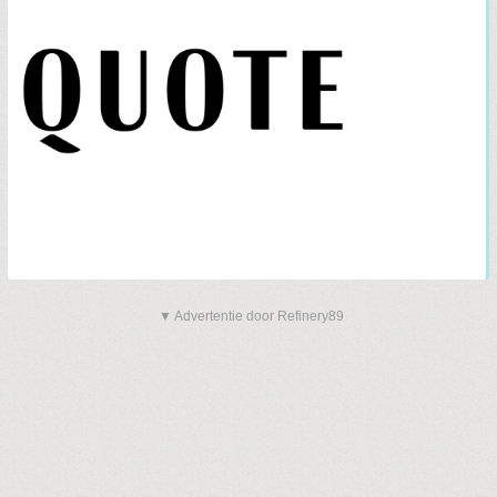
▼ Advertentie door Refinery89