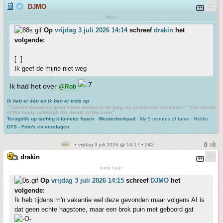
DJMO
#trut
Op
vrijdag 3 juli 2026 14:14
schreef
drakin
het
volgende:
[..]
Ik geef de mijne niet weg
Ik had het over
@Rob
Ik heb er één en ik ben er trots op
"Tussen droom en daad staan wetten in de weg, en praktische bezwaren" "The needs
of the many outweigh the needs of the crew"
Terugblik op tachtig kilometer lopen
-
Westerborkpad
-
My 5 minutes of fame
-
Heldin
DTS - Foto's en verslagen
• vrijdag 3 juli 2026 @ 14:17 • 242
drakin
vurig typje
Op
vrijdag 3 juli 2026 14:15
schreef
DJMO
het
volgende:
Ik heb tijdens m'n vakantie wel deze gevonden maar volgens AI is
dat geen echte hagstone, maar een brok puin met geboord gat