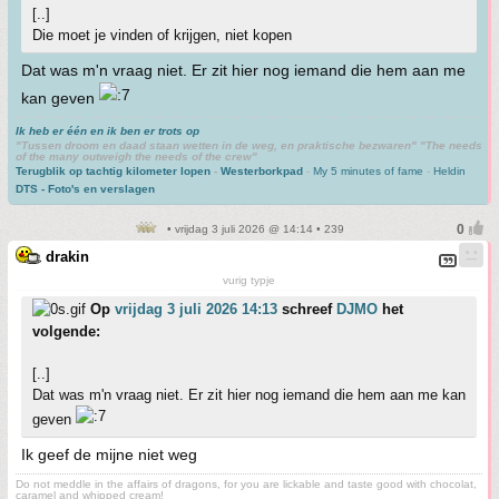
[..]
Die moet je vinden of krijgen, niet kopen
Dat was m'n vraag niet. Er zit hier nog iemand die hem aan me
kan geven
Ik heb er één en ik ben er trots op
"Tussen droom en daad staan wetten in de weg, en praktische bezwaren" "The needs
of the many outweigh the needs of the crew"
Terugblik op tachtig kilometer lopen
-
Westerborkpad
-
My 5 minutes of fame
-
Heldin
DTS - Foto's en verslagen
• vrijdag 3 juli 2026 @ 14:14 • 239
drakin
vurig typje
Op
vrijdag 3 juli 2026 14:13
schreef
DJMO
het
volgende:
[..]
Dat was m'n vraag niet. Er zit hier nog iemand die hem aan me kan
geven
Ik geef de mijne niet weg
Do not meddle in the affairs of dragons, for you are lickable and taste good with chocolat,
caramel and whipped cream!