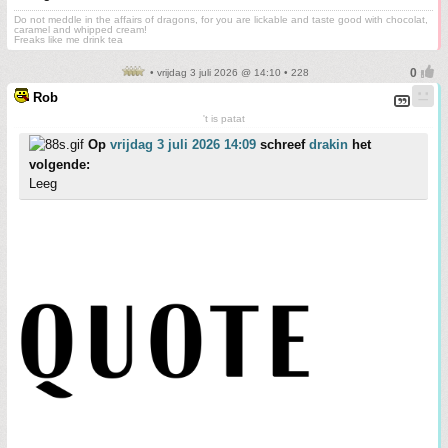
Do not meddle in the affairs of dragons, for you are lickable and taste good with chocolat,
caramel and whipped cream!
Freaks like me drink tea
• vrijdag 3 juli 2026 @ 14:10 • 228
Rob
't is patat
Op
vrijdag 3 juli 2026 14:09
schreef
drakin
het
volgende:
Leeg