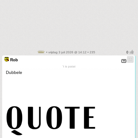
• vrijdag 3 juli 2026 @ 14:12 • 235
Rob
't is patat
Dubbele