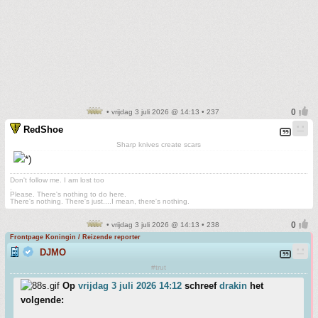
• vrijdag 3 juli 2026 @ 14:13 • 237
RedShoe
Sharp knives create scars
Don't follow me. I am lost too
.
Please. There's nothing to do here.
There's nothing. There's just....I mean, there's nothing.
• vrijdag 3 juli 2026 @ 14:13 • 238
Frontpage Koningin / Reizende reporter
DJMO
#trut
Op
vrijdag 3 juli 2026 14:12
schreef
drakin
het
volgende: