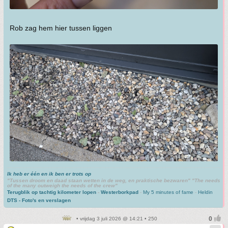
Rob zag hem hier tussen liggen
Ik heb er één en ik ben er trots op
"Tussen droom en daad staan wetten in de weg, en praktische bezwaren" "The needs
of the many outweigh the needs of the crew"
Terugblik op tachtig kilometer lopen
-
Westerborkpad
-
My 5 minutes of fame
-
Heldin
DTS - Foto's en verslagen
• vrijdag 3 juli 2026 @ 14:21 • 250