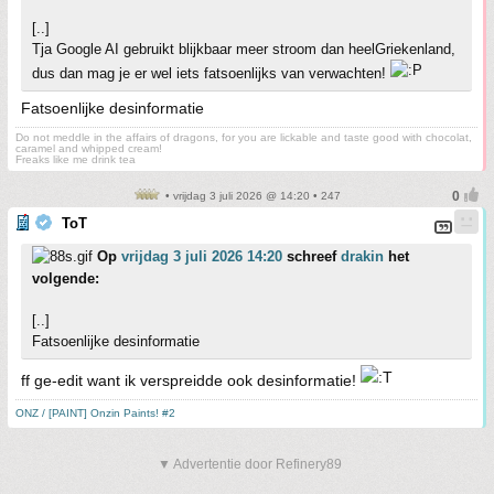
[..]
Tja Google AI gebruikt blijkbaar meer stroom dan heelGriekenland,
dus dan mag je er wel iets fatsoenlijks van verwachten!
Fatsoenlijke desinformatie
Do not meddle in the affairs of dragons, for you are lickable and taste good with chocolat,
caramel and whipped cream!
Freaks like me drink tea
• vrijdag 3 juli 2026 @ 14:20 • 247
ToT
Op
vrijdag 3 juli 2026 14:20
schreef
drakin
het
volgende:
[..]
Fatsoenlijke desinformatie
ff ge-edit want ik verspreidde ook desinformatie!
ONZ / [PAINT] Onzin Paints! #2
▼ Advertentie door Refinery89