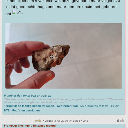
Ik heb tijdens m'n vakantie wel deze gevonden maar volgens AI
is dat geen echte hagstone, maar een brok puin met geboord
gat
Ik heb er één en ik ben er trots op
"Tussen droom en daad staan wetten in de weg, en praktische bezwaren" "The needs
of the many outweigh the needs of the crew"
Terugblik op tachtig kilometer lopen
-
Westerborkpad
-
My 5 minutes of fame
-
Heldin
DTS - Foto's en verslagen
• vrijdag 3 juli 2026 @ 14:15 • 241
Frontpage Koningin / Reizende reporter