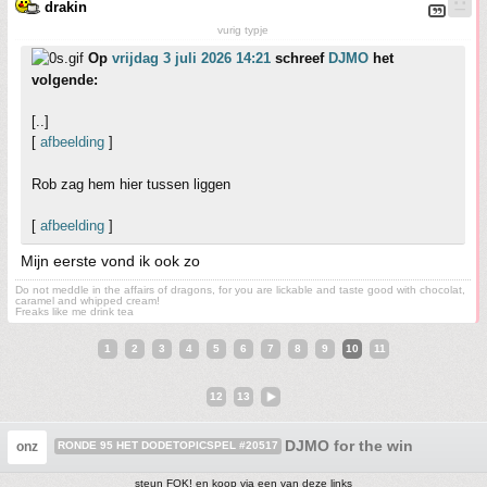
drakin
vurig typje
Op
vrijdag 3 juli 2026 14:21
schreef
DJMO
het
volgende:
[..]
[
afbeelding
]
Rob zag hem hier tussen liggen
[
afbeelding
]
Mijn eerste vond ik ook zo
Do not meddle in the affairs of dragons, for you are lickable and taste good with chocolat,
caramel and whipped cream!
Freaks like me drink tea
1
2
3
4
5
6
7
8
9
10
11
12
13
DJMO for the win
onz
RONDE 95 HET DODETOPICSPEL #20517
steun FOK! en koop via een van deze links