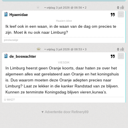
• vrijdag 3 juli 2026 @ 06:56 • 2
Hyaenidae
Haaien-idee
Ik leef ook in een waan, in de waan van de dag om precies te
zijn. Moet ik nu ook naar Limburg?
pindazakje
• vrijdag 3 juli 2026 @ 08:53 • 3
de_boswachter
VIESDIK
In Limburg heerst geen Oranje koorts, daar haten ze over het
algemeen alles wat gerelateerd aan Oranje en het koningshuis
is. Dus waarom moeten deze Oranje adepten precies naar
Limburg? Laat ze lekker in die kanker Randstad van ze blijven.
Kunnen ze tenminste Koningsdag blijven vieren,kurwa’s.
U MAD?
▼ Advertentie door Refinery89