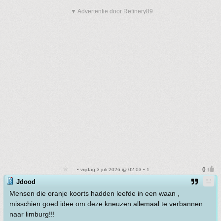
▼ Advertentie door Refinery89
• vrijdag 3 juli 2026 @ 02:03 • 1
Jdood
Mensen die oranje koorts hadden leefde in een waan ,
misschien goed idee om deze kneuzen allemaal te verbannen
naar limburg!!!