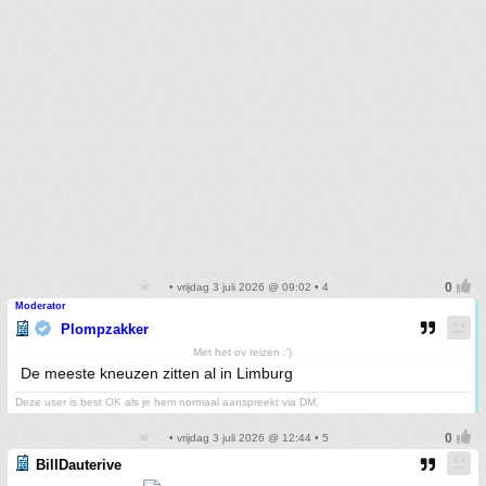
• vrijdag 3 juli 2026 @ 09:02 • 4
Moderator
Plompzakker
Met het ov reizen :')
De meeste kneuzen zitten al in Limburg
Deze user is best OK als je hem normaal aanspreekt via DM.
• vrijdag 3 juli 2026 @ 12:44 • 5
BillDauterive