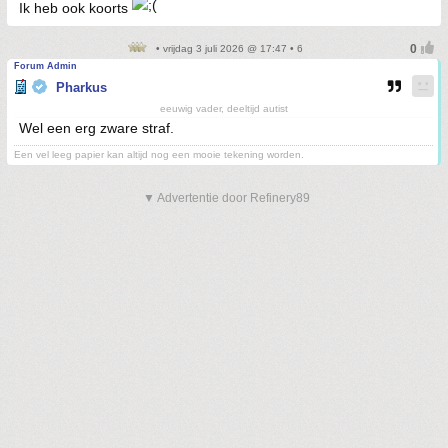
Ik heb ook koorts
• vrijdag 3 juli 2026 @ 17:47 • 6
Forum Admin
Pharkus
eeuwig vader, deeltijd autist
Wel een erg zware straf.
Een vel leeg papier kan altijd nog een mooie tekening worden.
▼ Advertentie door Refinery89