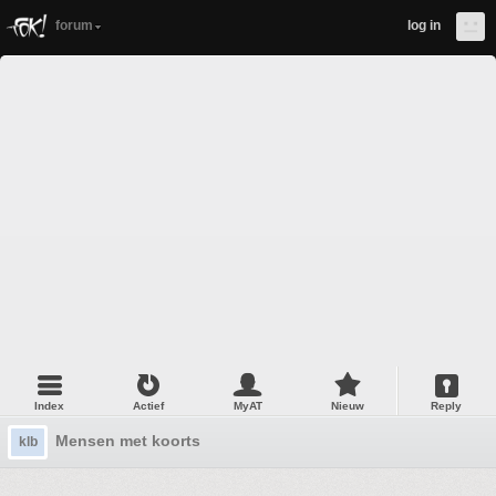
forum
log in
Index
Actief
MyAT
Nieuw
Reply
Mensen met koorts
klb