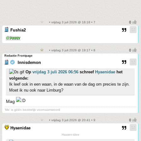
• vrijdag 3 juli 2026 @ 18:18 • 7
Fushia2
@jigggy
• vrijdag 3 juli 2026 @ 19:17 • 8
Redactie Frontpage
Innisdemon
Op
vrijdag 3 juli 2026 06:56
schreef
Hyaenidae
het
volgende:
Ik leef ook in een waan, in de waan van de dag om precies te zijn.
Moet ik nu ook naar Limburg?
Mag
'Me' is géén bezittelijk voornaamwoord
• vrijdag 3 juli 2026 @ 20:41 • 9
Hyaenidae
Haaien-idee