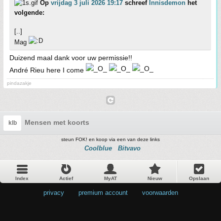
Op
vrijdag 3 juli 2026 19:17
schreef
Innisdemon
het
volgende:
[..]
Mag
Duizend maal dank voor uw permissie!!
André Rieu here I come
pindazakje
Mensen met koorts
klb
steun FOK! en koop via een van deze links
Coolblue
Bitvavo
Index
Actief
MyAT
Nieuw
Opslaan
privacy
•
premium account
•
voorwaarden