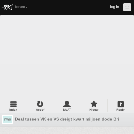
forum
log in
Index
Actief
MyAT
Nieuw
Reply
Deal tussen VK en VS dreigt kwart miljoen dode Britten te
nws