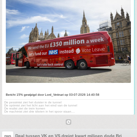
Bericht 15% gewijzigd door Lord_Vetinari op 03-07-2026 14:40:58
De pessimist ziet het duister in de tunnel
De optimist ziet het licht aan het eind van de tunnel
De realist ziet de trein komen
De machinist ziet drie idioten in het spoor staan....
Deal tussen VK en VS dreigt kwart miljoen dode Britten te
nws