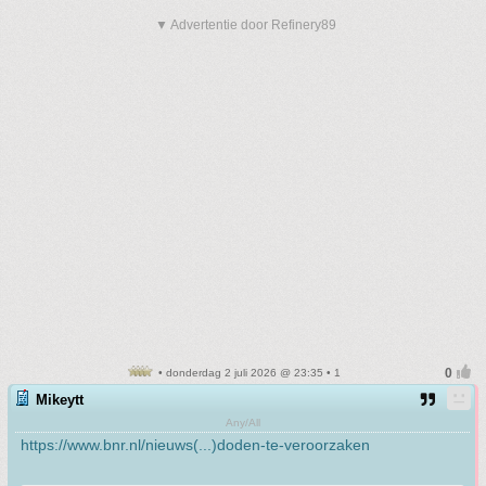
▼ Advertentie door Refinery89
• donderdag 2 juli 2026 @ 23:35 • 1
Mikeytt
Any/All
https://www.bnr.nl/nieuws(...)doden-te-veroorzaken