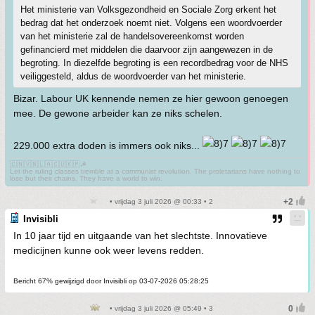
Het ministerie van Volksgezondheid en Sociale Zorg erkent het
bedrag dat het onderzoek noemt niet. Volgens een woordvoerder
van het ministerie zal de handelsovereenkomst worden
gefinancierd met middelen die daarvoor zijn aangewezen in de
begroting. In diezelfde begroting is een recordbedrag voor de NHS
veiliggesteld, aldus de woordvoerder van het ministerie.
Bizar. Labour UK kennende nemen ze hier gewoon genoegen
mee. De gewone arbeider kan ze niks schelen.
229.000 extra doden is immers ook niks...
🇨🇳🇻🇳🇱🇦🇨🇺🇰🇵☭
Let the ruling classes tremble at a communist revolution. The proletarians have nothing to
lose but their chains. They have a world to win.
• vrijdag 3 juli 2026 @ 00:33 • 2
Invisibli
In 10 jaar tijd en uitgaande van het slechtste. Innovatieve
medicijnen kunne ook weer levens redden.
Bericht 67% gewijzigd door Invisibli op 03-07-2026 05:28:25
• vrijdag 3 juli 2026 @ 05:49 • 3