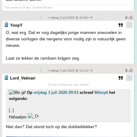
The name is Putler, Vladimir Putler
• vrijdag 3 juli 2026 @ 10:54 • 8
YoopY
O, wat erg. Dat er nog dagelijks jonge mannen sneuvelen in
diverse oorlogen die nergens voor nodig zijn is natuurlijk geen
nieuws.
Laat ze lekker de rambam krijgen zeg.
• vrijdag 3 juli 2026 @ 12:14 • 9
Lord_Vetinari
Si non confectus non reficiat
Op
vrijdag 3 juli 2026 09:53
schreef
Mikeytt
het
volgende:
[..]
Hahaatjes
Niet dan? Dat stond toch op die dubbeldekker?