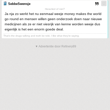
SebbeSwensje
Heraclied of niet?
Ja nja zo werkt het nu eenmaal weeje money makes the world
go round en mensen willen geen onderzoek doen naar nieuwe
medicijnen als ze er niet viesrijk van kenne worden weeje dus
eigenlijk is het een enorm goede deal.
That's the drugs talking and truth be told, I like what they're saying.
▼ Advertentie door Refinery89