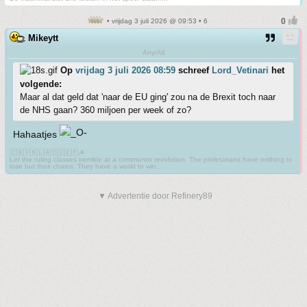
• vrijdag 3 juli 2026 @ 09:53 • 6
Mikeytt
Any/All
Op
vrijdag 3 juli 2026 08:59
schreef
Lord_Vetinari
het
volgende:
Maar al dat geld dat 'naar de EU ging' zou na de Brexit toch naar
de NHS gaan? 360 miljoen per week of zo?
Hahaatjes
🇨🇳🇻🇳🇱🇦🇨🇺🇰🇵☭
Let the ruling classes tremble at a communist revolution. The proletarians have nothing to
lose but their chains. They have a world to win.
▼ Advertentie door Refinery89