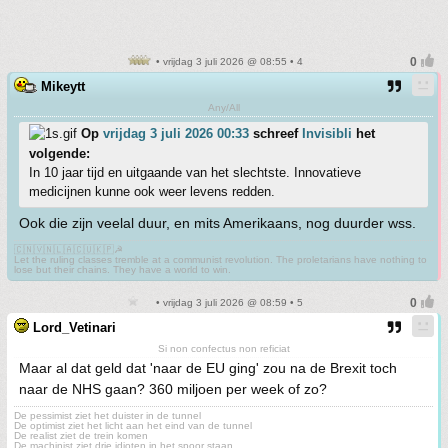
• vrijdag 3 juli 2026 @ 08:55 • 4
Mikeytt
Any/All
Op
vrijdag 3 juli 2026 00:33
schreef
Invisibli
het
volgende:
In 10 jaar tijd en uitgaande van het slechtste. Innovatieve
medicijnen kunne ook weer levens redden.
Ook die zijn veelal duur, en mits Amerikaans, nog duurder wss.
🇨🇳🇻🇳🇱🇦🇨🇺🇰🇵☭
Let the ruling classes tremble at a communist revolution. The proletarians have nothing to
lose but their chains. They have a world to win.
• vrijdag 3 juli 2026 @ 08:59 • 5
Lord_Vetinari
Si non confectus non reficiat
Maar al dat geld dat 'naar de EU ging' zou na de Brexit toch
naar de NHS gaan? 360 miljoen per week of zo?
De pessimist ziet het duister in de tunnel
De optimist ziet het licht aan het eind van de tunnel
De realist ziet de trein komen
De machinist ziet drie idioten in het spoor staan....