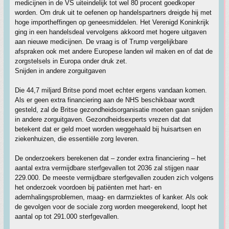
medicijnen in de VS uiteindelijk tot wel 80 procent goedkoper
worden. Om druk uit te oefenen op handelspartners dreigde hij met
hoge importheffingen op geneesmiddelen. Het Verenigd Koninkrijk
ging in een handelsdeal vervolgens akkoord met hogere uitgaven
aan nieuwe medicijnen. De vraag is of Trump vergelijkbare
afspraken ook met andere Europese landen wil maken en of dat de
zorgstelsels in Europa onder druk zet.
Snijden in andere zorguitgaven
Die 44,7 miljard Britse pond moet echter ergens vandaan komen.
Als er geen extra financiering aan de NHS beschikbaar wordt
gesteld, zal de Britse gezondheidsorganisatie moeten gaan snijden
in andere zorguitgaven. Gezondheidsexperts vrezen dat dat
betekent dat er geld moet worden weggehaald bij huisartsen en
ziekenhuizen, die essentiële zorg leveren.
De onderzoekers berekenen dat – zonder extra financiering – het
aantal extra vermijdbare sterfgevallen tot 2036 zal stijgen naar
229.000. De meeste vermijdbare sterfgevallen zouden zich volgens
het onderzoek voordoen bij patiënten met hart- en
ademhalingsproblemen, maag- en darmziektes of kanker. Als ook
de gevolgen voor de sociale zorg worden meegerekend, loopt het
aantal op tot 291.000 sterfgevallen.