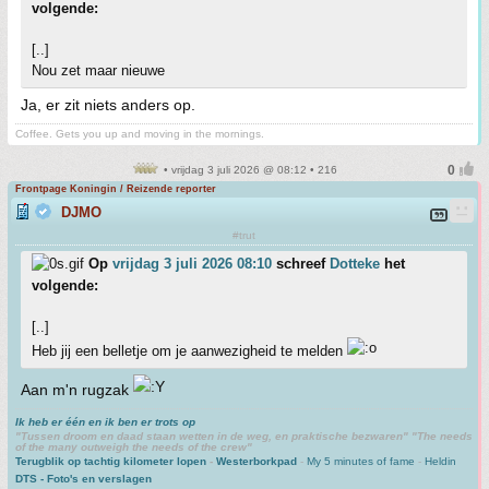
volgende:
[..]
Nou zet maar nieuwe
Ja, er zit niets anders op.
Coffee. Gets you up and moving in the mornings.
• vrijdag 3 juli 2026 @ 08:12 • 216
Frontpage Koningin / Reizende reporter
DJMO
#trut
Op
vrijdag 3 juli 2026 08:10
schreef
Dotteke
het
volgende:
[..]
Heb jij een belletje om je aanwezigheid te melden
Aan m'n rugzak
Ik heb er één en ik ben er trots op
"Tussen droom en daad staan wetten in de weg, en praktische bezwaren" "The needs
of the many outweigh the needs of the crew"
Terugblik op tachtig kilometer lopen
-
Westerborkpad
-
My 5 minutes of fame
-
Heldin
DTS - Foto's en verslagen