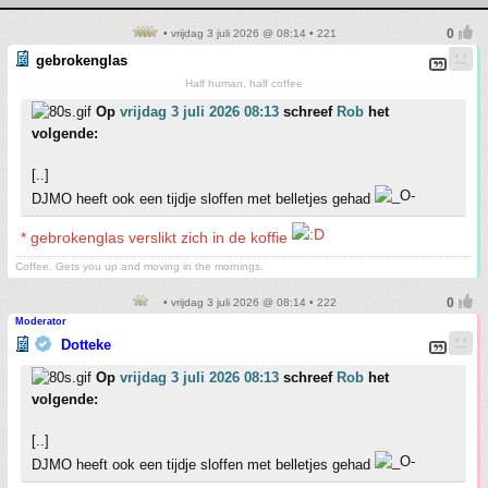
• vrijdag 3 juli 2026 @ 08:14 • 221
gebrokenglas
Half human, half coffee
Op
vrijdag 3 juli 2026 08:13
schreef
Rob
het
volgende:
[..]
DJMO heeft ook een tijdje sloffen met belletjes gehad
* gebrokenglas verslikt zich in de koffie
Coffee. Gets you up and moving in the mornings.
• vrijdag 3 juli 2026 @ 08:14 • 222
Moderator
Dotteke
Op
vrijdag 3 juli 2026 08:13
schreef
Rob
het
volgende:
[..]
DJMO heeft ook een tijdje sloffen met belletjes gehad