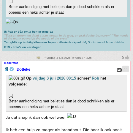
[..]
Beter aankondiging met belletjes dan je dood schrikken als er
opeens een heks achter je staat
Ik heb er één en ik ben er trots op
"Tussen droom en daad staan wetten in de weg, en praktische bezwaren" "The needs
of the many outweigh the needs of the crew"
Terugblik op tachtig kilometer lopen
-
Westerborkpad
-
My 5 minutes of fame
-
Heldin
DTS - Foto's en verslagen
• vrijdag 3 juli 2026 @ 08:18 • 225
Moderator
Dotteke
Op
vrijdag 3 juli 2026 08:15
schreef
Rob
het
volgende:
[..]
Beter aankondiging met belletjes dan je dood schrikken als er
opeens een heks achter je staat
Ja dat snap ik dan ook wel weer
Ik heb een hulp zo mager als brandhout. Die hoor ik ook nooit