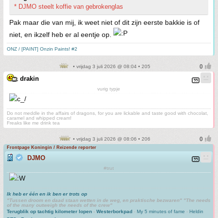
* DJMO steelt koffie van gebrokenglas
Pak maar die van mij, ik weet niet of dit zijn eerste bakkie is of
niet, en ikzelf heb er al eentje op.
ONZ / [PAINT] Onzin Paints! #2
• vrijdag 3 juli 2026 @ 08:04 • 205
drakin
vurig typje
Do not meddle in the affairs of dragons, for you are lickable and taste good with chocolat,
caramel and whipped cream!
Freaks like me drink tea
• vrijdag 3 juli 2026 @ 08:06 • 206
Frontpage Koningin / Reizende reporter
DJMO
#trut
Ik heb er één en ik ben er trots op
"Tussen droom en daad staan wetten in de weg, en praktische bezwaren" "The needs
of the many outweigh the needs of the crew"
Terugblik op tachtig kilometer lopen
-
Westerborkpad
-
My 5 minutes of fame
-
Heldin