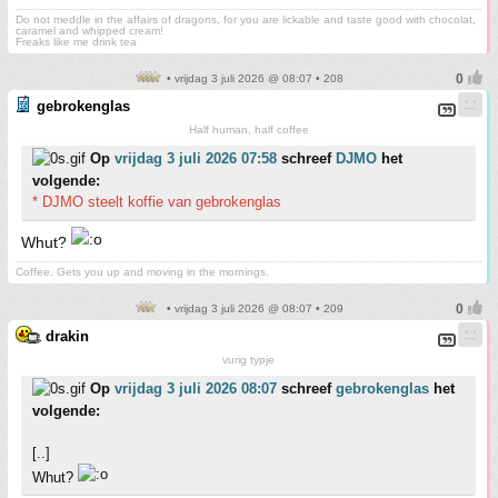
Do not meddle in the affairs of dragons, for you are lickable and taste good with chocolat,
caramel and whipped cream!
Freaks like me drink tea
• vrijdag 3 juli 2026 @ 08:07 • 208
gebrokenglas
Half human, half coffee
Op
vrijdag 3 juli 2026 07:58
schreef
DJMO
het
volgende:
* DJMO steelt koffie van gebrokenglas
Whut?
Coffee. Gets you up and moving in the mornings.
• vrijdag 3 juli 2026 @ 08:07 • 209
drakin
vurig typje
Op
vrijdag 3 juli 2026 08:07
schreef
gebrokenglas
het
volgende:
[..]
Whut?