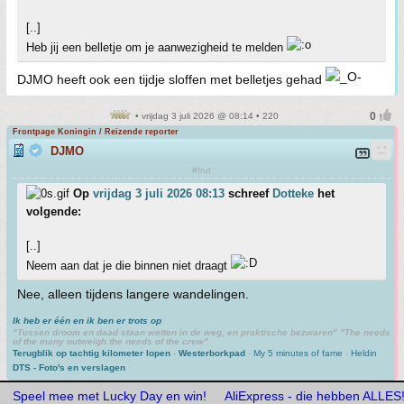
[..]
Heb jij een belletje om je aanwezigheid te melden
DJMO heeft ook een tijdje sloffen met belletjes gehad
• vrijdag 3 juli 2026 @ 08:14 • 220
Frontpage Koningin / Reizende reporter
DJMO
#trut
Op
vrijdag 3 juli 2026 08:13
schreef
Dotteke
het
volgende:
[..]
Neem aan dat je die binnen niet draagt
Nee, alleen tijdens langere wandelingen.
Ik heb er één en ik ben er trots op
"Tussen droom en daad staan wetten in de weg, en praktische bezwaren" "The needs
of the many outweigh the needs of the crew"
Terugblik op tachtig kilometer lopen
-
Westerborkpad
-
My 5 minutes of fame
-
Heldin
DTS - Foto's en verslagen
Speel mee met Lucky Day en win!
AliExpress - die hebben ALLES