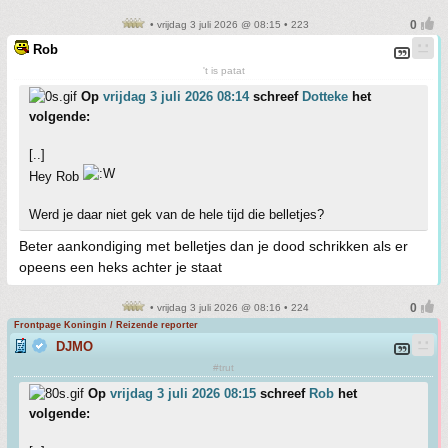
• vrijdag 3 juli 2026 @ 08:15 • 223
Rob
't is patat
Op
vrijdag 3 juli 2026 08:14
schreef
Dotteke
het
volgende:
[..]
Hey Rob
Werd je daar niet gek van de hele tijd die belletjes?
Beter aankondiging met belletjes dan je dood schrikken als er
opeens een heks achter je staat
• vrijdag 3 juli 2026 @ 08:16 • 224
Frontpage Koningin / Reizende reporter
DJMO
#trut
Op
vrijdag 3 juli 2026 08:15
schreef
Rob
het
volgende: