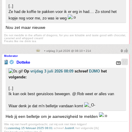
[..]
Ze had de koffie te pakken voor ik er erg in had.... Zo stond het
kopje nog voor me, zo was ie weg
Nou zet maar nieuwe
Do not meddle in the affairs of dragons, for you are lickable and taste good with chocolat,
caramel and whipped cream!
Freaks like me drink tea
• vrijdag 3 juli 2026 @ 08:10 • 214
Moderator
Dotteke
Op
vrijdag 3 juli 2026 08:09
schreef
DJMO
het
volgende:
[..]
Ik kan ook best geruisloos bewegen. @:Rob weet er alles van
Waar denk je dat m'n belletje vandaan komt
Heb jij een belletje om je aanwezigheid te melden
Wie mij niet heeft grootgebracht, zal mij ook niet klein krijgen!
Op
zaterdag 15 februari 2025 08:01
schreef
JustinK
het volgende:[/b]
Dot houdt van lekker vlot :P