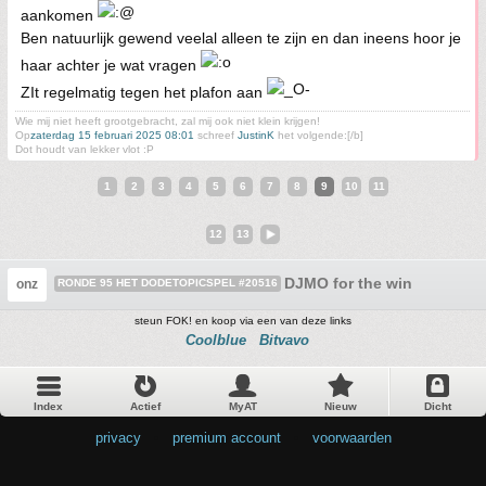
aankomen
Ben natuurlijk gewend veelal alleen te zijn en dan ineens hoor je
haar achter je wat vragen
ZIt regelmatig tegen het plafon aan
Wie mij niet heeft grootgebracht, zal mij ook niet klein krijgen!
Op
zaterdag 15 februari 2025 08:01
schreef
JustinK
het volgende:[/b]
Dot houdt van lekker vlot :P
1
2
3
4
5
6
7
8
9
10
11
12
13
DJMO for the win
onz
RONDE 95 HET DODETOPICSPEL #20516
steun FOK! en koop via een van deze links
Coolblue
Bitvavo
Index
Actief
MyAT
Nieuw
Dicht
privacy
•
premium account
•
voorwaarden