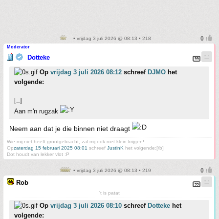
• vrijdag 3 juli 2026 @ 08:13 • 218
Moderator
Dotteke
Op
vrijdag 3 juli 2026 08:12
schreef
DJMO
het
volgende:
[..]
Aan m'n rugzak
Neem aan dat je die binnen niet draagt
Wie mij niet heeft grootgebracht, zal mij ook niet klein krijgen!
Op
zaterdag 15 februari 2025 08:01
schreef
JustinK
het volgende:[/b]
Dot houdt van lekker vlot :P
• vrijdag 3 juli 2026 @ 08:13 • 219
Rob
't is patat
Op
vrijdag 3 juli 2026 08:10
schreef
Dotteke
het
volgende: