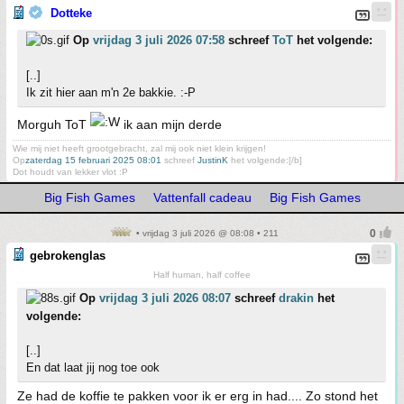
Dotteke
Op
vrijdag 3 juli 2026 07:58
schreef
ToT
het volgende:
[..]
Ik zit hier aan m'n 2e bakkie. :-P
Morguh ToT
ik aan mijn derde
Wie mij niet heeft grootgebracht, zal mij ook niet klein krijgen!
Op
zaterdag 15 februari 2025 08:01
schreef
JustinK
het volgende:[/b]
Dot houdt van lekker vlot :P
Big Fish Games
Vattenfall cadeau
Big Fish Games
• vrijdag 3 juli 2026 @ 08:08 • 211
gebrokenglas
Half human, half coffee
Op
vrijdag 3 juli 2026 08:07
schreef
drakin
het
volgende:
[..]
En dat laat jij nog toe ook
Ze had de koffie te pakken voor ik er erg in had.... Zo stond het