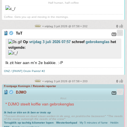
Half human, half coffee
Coffee. Gets you up and moving in the mornings.
• vrijdag 3 juli 2026 @ 07:58 • 202
ToT
Op
vrijdag 3 juli 2026 07:57
schreef
gebrokenglas
het
volgende:
Ik zit hier aan m'n 2e bakkie. :-P
ONZ / [PAINT] Onzin Paints! #2
• vrijdag 3 juli 2026 @ 07:58 • 203
Frontpage Koningin / Reizende reporter
DJMO
#trut
* DJMO steelt koffie van gebrokenglas
Ik heb er één en ik ben er trots op
"Tussen droom en daad staan wetten in de weg, en praktische bezwaren" "The needs
of the many outweigh the needs of the crew"
Terugblik op tachtig kilometer lopen
-
Westerborkpad
-
My 5 minutes of fame
-
Heldin