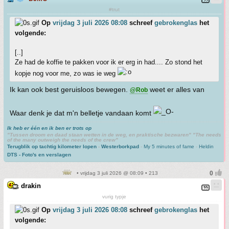
#trut
Op
vrijdag 3 juli 2026 08:08
schreef
gebrokenglas
het
volgende:
[..]
Ze had de koffie te pakken voor ik er erg in had.... Zo stond het
kopje nog voor me, zo was ie weg
Ik kan ook best geruisloos bewegen.
weet er alles van
@Rob
Waar denk je dat m'n belletje vandaan komt
Ik heb er één en ik ben er trots op
"Tussen droom en daad staan wetten in de weg, en praktische bezwaren" "The needs
of the many outweigh the needs of the crew"
Terugblik op tachtig kilometer lopen
-
Westerborkpad
-
My 5 minutes of fame
-
Heldin
DTS - Foto's en verslagen
• vrijdag 3 juli 2026 @ 08:09 • 213
drakin
vurig typje
Op
vrijdag 3 juli 2026 08:08
schreef
gebrokenglas
het
volgende: