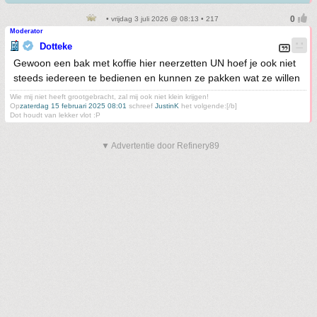
• vrijdag 3 juli 2026 @ 08:13 • 217
Moderator
Dotteke
Gewoon een bak met koffie hier neerzetten UN hoef je ook niet
steeds iedereen te bedienen en kunnen ze pakken wat ze willen
Wie mij niet heeft grootgebracht, zal mij ook niet klein krijgen!
Op
zaterdag 15 februari 2025 08:01
schreef
JustinK
het volgende:[/b]
Dot houdt van lekker vlot :P
▼ Advertentie door Refinery89