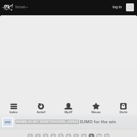
forum
log in
Index
Actief
MyAT
Nieuw
Dicht
DJMO for the win
onz
RONDE 95 HET DODETOPICSPEL #20516
1
2
3
4
5
6
7
8
9
10
11