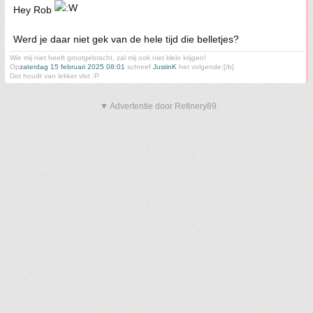
Hey Rob
Werd je daar niet gek van de hele tijd die belletjes?
Wie mij niet heeft grootgebracht, zal mij ook niet klein krijgen!
Op
zaterdag 15 februari 2025 08:01
schreef
JustinK
het volgende:[/b]
Dot houdt van lekker vlot :P
▼ Advertentie door Refinery89