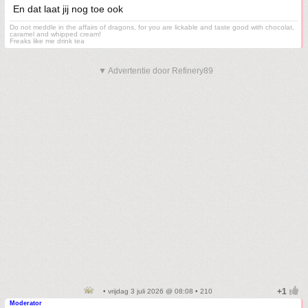
En dat laat jij nog toe ook
Do not meddle in the affairs of dragons, for you are lickable and taste good with chocolat,
caramel and whipped cream!
Freaks like me drink tea
▼ Advertentie door Refinery89
• vrijdag 3 juli 2026 @ 08:08 • 210
Moderator