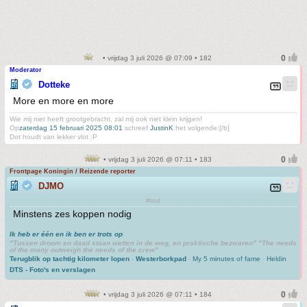
• vrijdag 3 juli 2026 @ 07:09 • 182
Moderator
Dotteke
More en more en more
Wie mij niet heeft grootgebracht, zal mij ook niet klein krijgen!
Op
zaterdag 15 februari 2025 08:01
schreef
JustinK
het volgende:[/b]
Dot houdt van lekker vlot :P
• vrijdag 3 juli 2026 @ 07:11 • 183
Frontpage Koningin / Reizende reporter
DJMO
#trut
Minstens zes koppen nodig
Ik heb er één en ik ben er trots op
"Tussen droom en daad staan wetten in de weg, en praktische bezwaren" "The needs
of the many outweigh the needs of the crew"
Terugblik op tachtig kilometer lopen
-
Westerborkpad
-
My 5 minutes of fame
-
Heldin
DTS - Foto's en verslagen
• vrijdag 3 juli 2026 @ 07:11 • 184