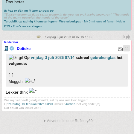
Das beter
Ik heb er één en ik ben er trots op
"Tussen droom en daad staan wetten in de weg, en praktische bezwaren" "The needs
of the many outweigh the needs of the crew"
Terugblik op tachtig kilometer lopen
-
Westerborkpad
-
My 5 minutes of fame
-
Heldin
DTS - Foto's en verslagen
• vrijdag 3 juli 2026 @ 07:15 • 192
Moderator
Dotteke
Op
vrijdag 3 juli 2026 07:14
schreef
gebrokenglas
het
volgende:
[..]
Mogguh.
Lekker thnx
Wie mij niet heeft grootgebracht, zal mij ook niet klein krijgen!
Op
zaterdag 15 februari 2025 08:01
schreef
JustinK
het volgende:[/b]
Dot houdt van lekker vlot :P
▼ Advertentie door Refinery89