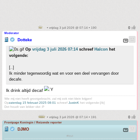
• vrijdag 3 juli 2026 @ 07:14 • 190
Moderator
Dotteke
Op
vrijdag 3 juli 2026 07:14
schreef
Halcon
het
volgende:
[..]
Ik minder tegenwoordig wat en voor een deel vervangen door
decafe.
Ik drink altijd decaf
Wie mij niet heeft grootgebracht, zal mij ook niet klein krijgen!
Op
zaterdag 15 februari 2025 08:01
schreef
JustinK
het volgende:[/b]
Dot houdt van lekker vlot :P
• vrijdag 3 juli 2026 @ 07:14 • 191
Frontpage Koningin / Reizende reporter
DJMO
#trut