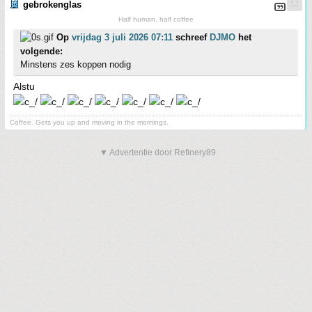
gebrokenglas
Half human, half coffee
Op
vrijdag 3 juli 2026 07:11
schreef
DJMO
het
volgende:
Minstens zes koppen nodig
Alstu
Coffee. Gets you up and moving in the mornings.
▼ Advertentie door Refinery89