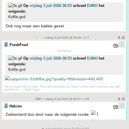
Op
vrijdag 3 juli 2026 06:53
schreef
DJMO
het
volgende:
Koffie gvd
Ook nog maar een bakkie gezet.
• vrijdag 3 juli 2026 @ 06:56 • 177
FreshFruit
Vita Brevis.
Op
vrijdag 3 juli 2026 06:53
schreef
DJMO
het
volgende:
Koffie gvd
“Never argue with an idiot. They will only bring you down to their level and beat you with
experience.” ― Mark Twain.
• vrijdag 3 juli 2026 @ 06:57 • 178
Halcon
Zwitserland dus door naar de volgende ronde.