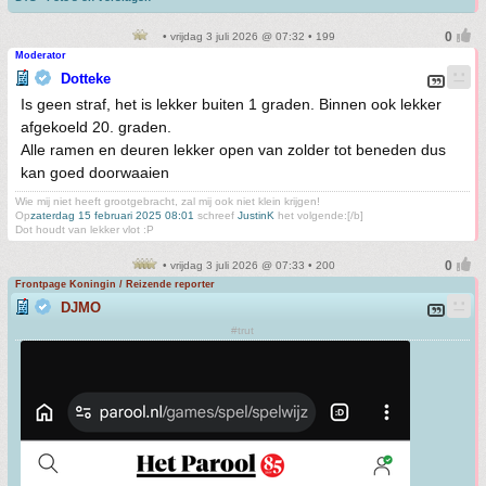
• vrijdag 3 juli 2026 @ 07:32 • 199
Moderator
Dotteke
Is geen straf, het is lekker buiten 1 graden. Binnen ook lekker
afgekoeld 20. graden.
Alle ramen en deuren lekker open van zolder tot beneden dus
kan goed doorwaaien
Wie mij niet heeft grootgebracht, zal mij ook niet klein krijgen!
Op
zaterdag 15 februari 2025 08:01
schreef
JustinK
het volgende:[/b]
Dot houdt van lekker vlot :P
• vrijdag 3 juli 2026 @ 07:33 • 200
Frontpage Koningin / Reizende reporter
DJMO
#trut