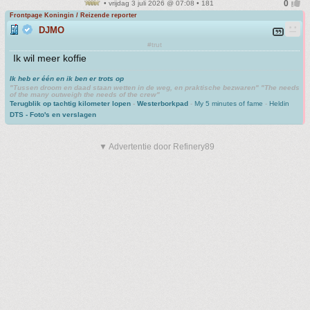
• vrijdag 3 juli 2026 @ 07:08 • 181
Frontpage Koningin / Reizende reporter
DJMO
#trut
Ik wil meer koffie
Ik heb er één en ik ben er trots op
"Tussen droom en daad staan wetten in de weg, en praktische bezwaren" "The needs
of the many outweigh the needs of the crew"
Terugblik op tachtig kilometer lopen
-
Westerborkpad
-
My 5 minutes of fame
-
Heldin
DTS - Foto's en verslagen
▼ Advertentie door Refinery89