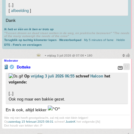
[..]
[
afbeelding
]
Dank
Ik heb er één en ik ben er trots op
"Tussen droom en daad staan wetten in de weg, en praktische bezwaren" "The needs
of the many outweigh the needs of the crew"
Terugblik op tachtig kilometer lopen
-
Westerborkpad
-
My 5 minutes of fame
-
Heldin
DTS - Foto's en verslagen
• vrijdag 3 juli 2026 @ 07:06 • 180
Moderator
Dotteke
Op
vrijdag 3 juli 2026 06:55
schreef
Halcon
het
volgende:
[..]
Ook nog maar een bakkie gezet.
En ik ook, altijd lekker
Wie mij niet heeft grootgebracht, zal mij ook niet klein krijgen!
Op
zaterdag 15 februari 2025 08:01
schreef
JustinK
het volgende:[/b]
Dot houdt van lekker vlot :P