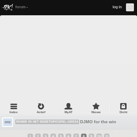
forum
log in
Index
Actief
MyAT
Nieuw
Dicht
DJMO for the win
onz
RONDE 95 HET DODETOPICSPEL #20516
1
2
3
4
5
6
7
8
9
10
11