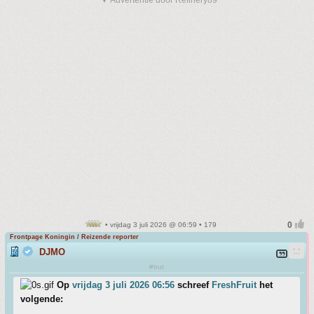
▼ Advertentie door Refinery89
• vrijdag 3 juli 2026 @ 06:59 • 179
Frontpage Koningin / Reizende reporter
DJMO
#trut
Op
vrijdag 3 juli 2026 06:56
schreef
FreshFruit
het
volgende: