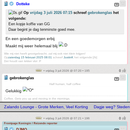
Dotteke
Op
vrijdag 3 juli 2026 07:15
schreef
gebrokenglas
het
volgende:
Een kopje koffie van GG
Daar begint je dag tenminste goed mee.
En een goedemorgen erbij
Maakt mij weer helemaal blij
Wie mij niet heeft grootgebracht, zal mij ook niet klein krijgen!
Op
zaterdag 15 februari 2025 08:01
schreef
JustinK
het volgende:[/b]
Dot houdt van lekker vlot :P
• vrijdag 3 juli 2026 @ 07:20 • 195
gebrokenglas
Half human, half coffee
Gelukkig
Coffee. Gets you up and moving in the mornings.
Zalando Lounge - Grote Merken, Veel Korting
Dagje weg? Stedentr
• vrijdag 3 juli 2026 @ 07:21 • 196
Frontpage Koningin / Reizende reporter
DJMO