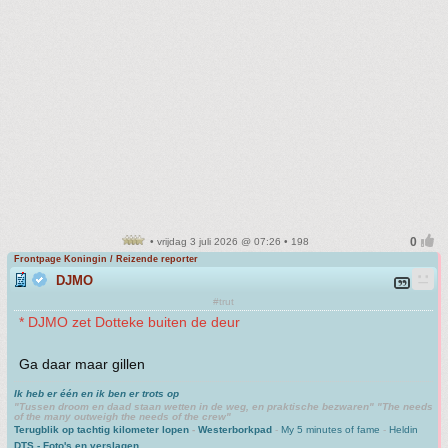
• vrijdag 3 juli 2026 @ 07:26 • 198
Frontpage Koningin / Reizende reporter
DJMO
#trut
* DJMO zet Dotteke buiten de deur
Ga daar maar gillen
Ik heb er één en ik ben er trots op
"Tussen droom en daad staan wetten in de weg, en praktische bezwaren" "The needs
of the many outweigh the needs of the crew"
Terugblik op tachtig kilometer lopen
-
Westerborkpad
-
My 5 minutes of fame
-
Heldin
DTS - Foto's en verslagen