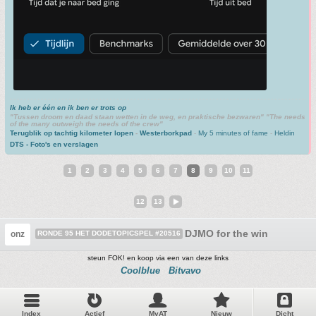
Ik heb er één en ik ben er trots op
"Tussen droom en daad staan wetten in de weg, en praktische bezwaren" "The needs
of the many outweigh the needs of the crew"
Terugblik op tachtig kilometer lopen
-
Westerborkpad
-
My 5 minutes of fame
-
Heldin
DTS - Foto's en verslagen
1
2
3
4
5
6
7
8
9
10
11
12
13
DJMO for the win
onz
RONDE 95 HET DODETOPICSPEL #20516
steun FOK! en koop via een van deze links
Coolblue
Bitvavo
Index
Actief
MyAT
Nieuw
Dicht