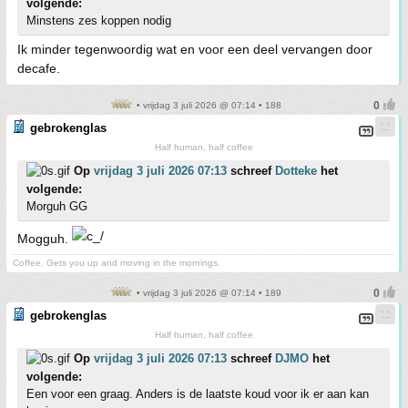
volgende:
Minstens zes koppen nodig
Ik minder tegenwoordig wat en voor een deel vervangen door
decafe.
• vrijdag 3 juli 2026 @ 07:14 • 188
gebrokenglas
Half human, half coffee
Op
vrijdag 3 juli 2026 07:13
schreef
Dotteke
het
volgende:
Morguh GG
Mogguh.
Coffee. Gets you up and moving in the mornings.
• vrijdag 3 juli 2026 @ 07:14 • 189
gebrokenglas
Half human, half coffee
Op
vrijdag 3 juli 2026 07:13
schreef
DJMO
het
volgende:
Een voor een graag. Anders is de laatste koud voor ik er aan kan