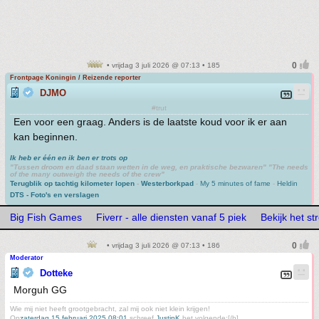
• vrijdag 3 juli 2026 @ 07:13 • 185
Frontpage Koningin / Reizende reporter
DJMO
#trut
Een voor een graag. Anders is de laatste koud voor ik er aan
kan beginnen.
Ik heb er één en ik ben er trots op
"Tussen droom en daad staan wetten in de weg, en praktische bezwaren" "The needs
of the many outweigh the needs of the crew"
Terugblik op tachtig kilometer lopen
-
Westerborkpad
-
My 5 minutes of fame
-
Heldin
DTS - Foto's en verslagen
Big Fish Games
Fiverr - alle diensten vanaf 5 piek
Bekijk het s
• vrijdag 3 juli 2026 @ 07:13 • 186
Moderator
Dotteke
Morguh GG
Wie mij niet heeft grootgebracht, zal mij ook niet klein krijgen!
Op
zaterdag 15 februari 2025 08:01
schreef
JustinK
het volgende:[/b]