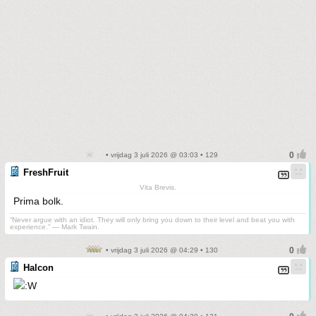
• vrijdag 3 juli 2026 @ 03:03 • 129
FreshFruit
Vita Brevis.
Prima bolk.
“Never argue with an idiot. They will only bring you down to their level and beat you with
experience.” ― Mark Twain.
• vrijdag 3 juli 2026 @ 04:29 • 130
Halcon