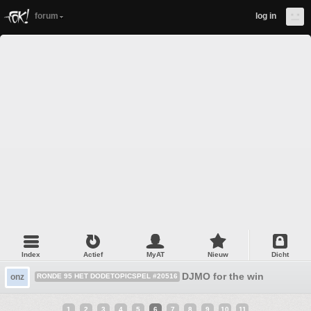
forum
log in
Index
Actief
MyAT
Nieuw
Dicht
DJMO for the win
onz
RONDE 95 HET DODETOPICSPEL #20516
1
2
3
4
5
6
7
8
9
10
11