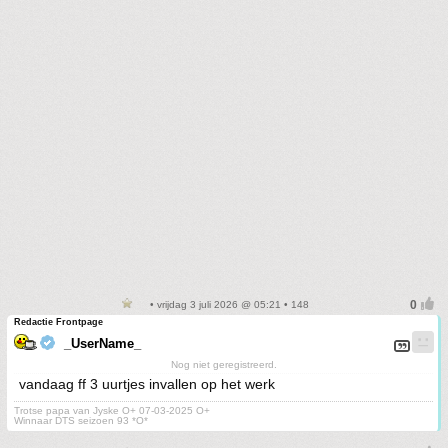
• vrijdag 3 juli 2026 @ 05:21 • 148
Redactie Frontpage
_UserName_
Nog niet geregistreerd.
vandaag ff 3 uurtjes invallen op het werk
Trotse papa van Jyske O+ 07-03-2025 O+
Winnaar DTS seizoen 93 *O*