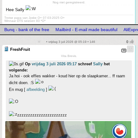
Nog niet geregistreerd.
Hee Sally
Trotse papa van Jyske O+ 07-03-2025 O+
Winnaar DTS seizoen 93 *O*
Bunq - bank of the free
Mailbird - E-mail made beautiful
AliExpr
• vrijdag 3 juli 2026 @ 05:19 • 146
FreshFruit
Vita Brevis.
Op
vrijdag 3 juli 2026 05:17
schreef
Sally
het
volgende:
Ja hoi - ook effies wakker - koud hier op de slaapkamer... ff raam
dicht doen. :S
En mug [
afbeelding
]
zzzzzzzzzzzzzzzzzzzzzzz