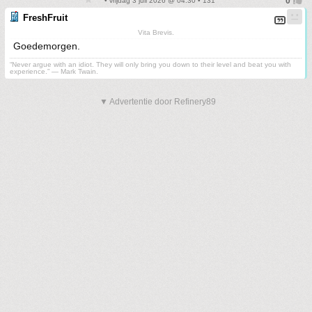
• vrijdag 3 juli 2026 @ 04:30 • 131
FreshFruit
Vita Brevis.
Goedemorgen.
“Never argue with an idiot. They will only bring you down to their level and beat you with
experience.” ― Mark Twain.
▼ Advertentie door Refinery89