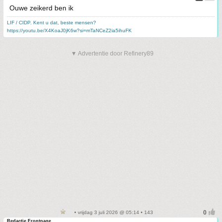
Ouwe zeikerd ben ik
LIF / CIDP. Kent u dat, beste mensen?
https://youtu.be/X4KoaJ0jK6w?si=mTaNCeZ2ia5ihuFK
▼ Advertentie door Refinery89
• vrijdag 3 juli 2026 @ 05:14 • 143
Redactie Frontpage