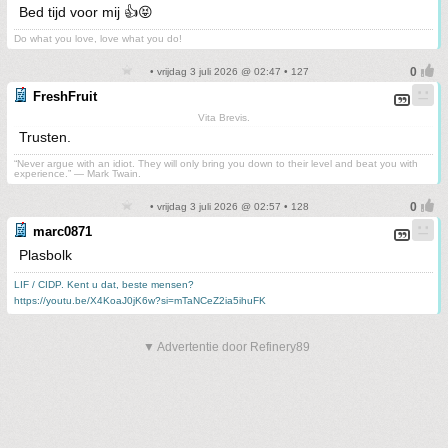
Bed tijd voor mij 👍😝
Do what you love, love what you do!
• vrijdag 3 juli 2026 @ 02:47 • 127
FreshFruit
Vita Brevis.
Trusten.
“Never argue with an idiot. They will only bring you down to their level and beat you with
experience.” ― Mark Twain.
• vrijdag 3 juli 2026 @ 02:57 • 128
marc0871
Plasbolk
LIF / CIDP. Kent u dat, beste mensen?
https://youtu.be/X4KoaJ0jK6w?si=mTaNCeZ2ia5ihuFK
▼ Advertentie door Refinery89