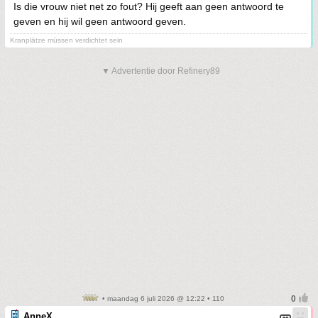
Is die vrouw niet net zo fout? Hij geeft aan geen antwoord te
geven en hij wil geen antwoord geven.
Kranplätze müssen verdichtet sein
▼ Advertentie door Refinery89
• maandag 6 juli 2026 @ 12:22 • 110
AnneX