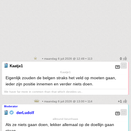
• maandag 6 juli 2026 @ 12:49 • 113
Kaatje1
Kaatje1
Eigenlijk zouden de belgen straks het veld op moeten gaan,
ieder zijn positie innemen en verder niets doen.
We have far more in common than that which devides us..
• maandag 6 juli 2026 @ 13:00 • 114
Moderator
derLudolf
allround beunhaas
Als ze niets gaan doen, lekker allemaal op de doellijn gaan
staan