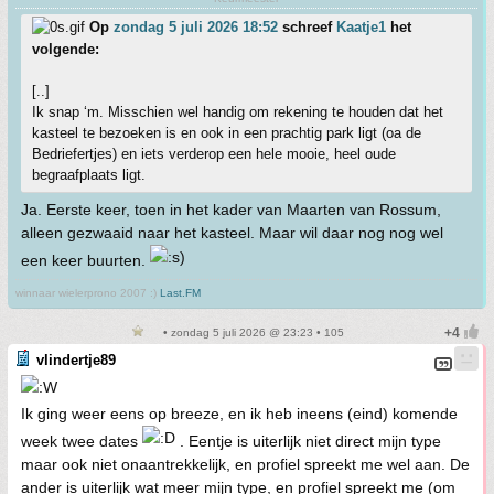
Op
zondag 5 juli 2026 18:52
schreef
Kaatje1
het
volgende:
[..]
Ik snap ‘m. Misschien wel handig om rekening te houden dat het
kasteel te bezoeken is en ook in een prachtig park ligt (oa de
Bedriefertjes) en iets verderop een hele mooie, heel oude
begraafplaats ligt.
Ja. Eerste keer, toen in het kader van Maarten van Rossum,
alleen gezwaaid naar het kasteel. Maar wil daar nog nog wel
een keer buurten.
winnaar wielerprono 2007 :)
Last.FM
• zondag 5 juli 2026 @ 23:23 • 105
vlindertje89
Ik ging weer eens op breeze, en ik heb ineens (eind) komende
week twee dates
. Eentje is uiterlijk niet direct mijn type
maar ook niet onaantrekkelijk, en profiel spreekt me wel aan. De
ander is uiterlijk wat meer mijn type, en profiel spreekt me (om