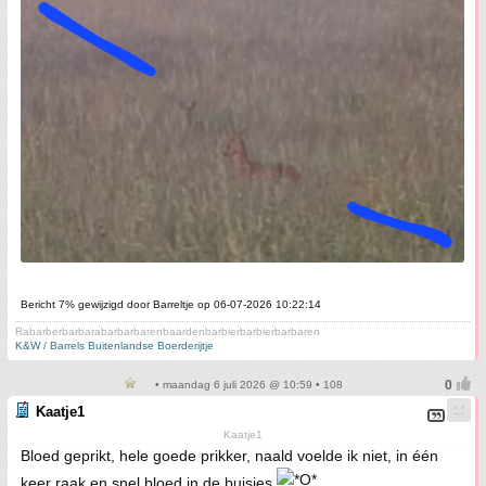
Bericht 7% gewijzigd door Barreltje op 06-07-2026 10:22:14
Rabarberbarbarabarbarbarenbaardenbarbierbarbierbarbaren
K&W / Barrels Buitenlandse Boerderijtje
• maandag 6 juli 2026 @ 10:59 • 108
Kaatje1
Kaatje1
Bloed geprikt, hele goede prikker, naald voelde ik niet, in één
keer raak en snel bloed in de buisjes