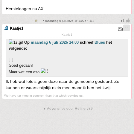
Hersteldagen nu AX.
• maandag 6 juli 2026 @ 14:25 • 118
Kaatje1
Kaatje1
Op
maandag 6 juli 2026 14:03
schreef
Blues
het
volgende:
[..]
Goed gedaan!
Maar wat een aso
Ik heb wat foto’s geen deze naar de gemeente gestuurd. Ze
kunnen er waarschijnlijk niets mee maar ik ben het kwijt
We have far more in common than that which devides us..
▼ Advertentie door Refinery89