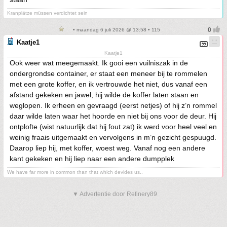
Kranplätze müssen verdichtet sein
• maandag 6 juli 2026 @ 13:58 • 115
Kaatje1
Kaatje1
Ook weer wat meegemaakt. Ik gooi een vuilniszak in de
ondergrondse container, er staat een meneer bij te rommelen
met een grote koffer, en ik vertrouwde het niet, dus vanaf een
afstand gekeken en jawel, hij wilde de koffer laten staan en
weglopen. Ik erheen en gevraagd (eerst netjes) of hij z’n rommel
daar wilde laten waar het hoorde en niet bij ons voor de deur. Hij
ontplofte (wist natuurlijk dat hij fout zat) ik werd voor heel veel en
weinig fraais uitgemaakt en vervolgens in m’n gezicht gespuugd.
Daarop liep hij, met koffer, woest weg. Vanaf nog een andere
kant gekeken en hij liep naar een andere dumpplek
We have far more in common than that which devides us..
▼ Advertentie door Refinery89