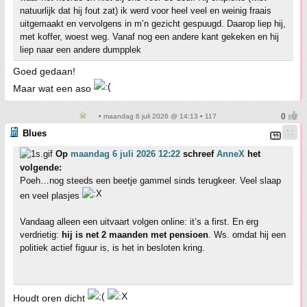
natuurlijk dat hij fout zat) ik werd voor heel veel en weinig fraais
uitgemaakt en vervolgens in m’n gezicht gespuugd. Daarop liep hij,
met koffer, woest weg. Vanaf nog een andere kant gekeken en hij
liep naar een andere dumpplek
Goed gedaan!
Maar wat een aso
• maandag 6 juli 2026 @ 14:13 • 117
Blues
Op
maandag 6 juli 2026 12:22
schreef
AnneX
het
volgende:
Poeh…nog steeds een beetje gammel sinds terugkeer. Veel slaap
en veel plasjes
Vandaag alleen een uitvaart volgen online: it’s a first. En erg
verdrietig:
hij is net 2 maanden met pensioen
. Ws. omdat hij een
politiek actief figuur is, is het in besloten kring.
Houdt oren dicht