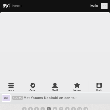
forum
log in
Index
Actief
MyAT
Nieuw
Dicht
Met Yotams Koolrabi en een tak
cul
CUL SC
1
2
3
4
5
6
7
8
9
10
11