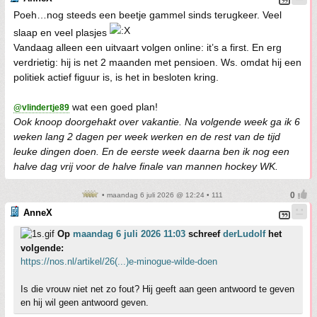
Poeh…nog steeds een beetje gammel sinds terugkeer. Veel
slaap en veel plasjes
Vandaag alleen een uitvaart volgen online: it’s a first. En erg
verdrietig: hij is net 2 maanden met pensioen. Ws. omdat hij een
politiek actief figuur is, is het in besloten kring.
wat een goed plan!
@vlindertje89
Ook knoop doorgehakt over vakantie. Na volgende week ga ik 6
weken lang 2 dagen per week werken en de rest van de tijd
leuke dingen doen. En de eerste week daarna ben ik nog een
halve dag vrij voor de halve finale van mannen hockey WK.
• maandag 6 juli 2026 @ 12:24 • 111
AnneX
Op
maandag 6 juli 2026 11:03
schreef
derLudolf
het
volgende:
https://nos.nl/artikel/26(...)e-minogue-wilde-doen
Is die vrouw niet net zo fout? Hij geeft aan geen antwoord te geven
en hij wil geen antwoord geven.