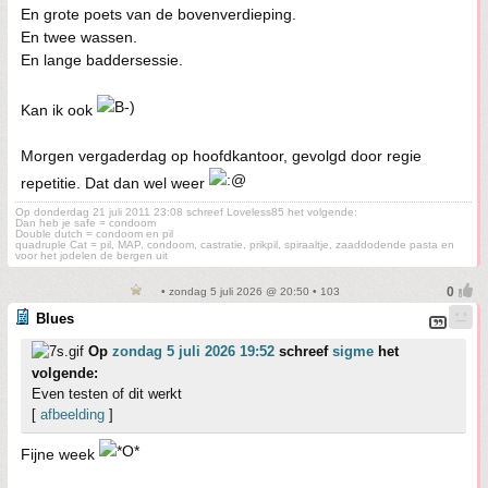
En grote poets van de bovenverdieping.
En twee wassen.
En lange baddersessie.
Kan ik ook
Morgen vergaderdag op hoofdkantoor, gevolgd door regie
repetitie. Dat dan wel weer
Op donderdag 21 juli 2011 23:08 schreef Loveless85 het volgende:
Dan heb je safe = condoom
Double dutch = condoom en pil
quadruple Cat = pil, MAP, condoom, castratie, prikpil, spiraaltje, zaaddodende pasta en
voor het jodelen de bergen uit
• zondag 5 juli 2026 @ 20:50 • 103
Blues
Op
zondag 5 juli 2026 19:52
schreef
sigme
het
volgende:
Even testen of dit werkt
[
afbeelding
]
Fijne week