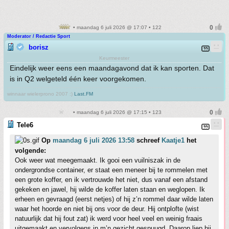
• maandag 6 juli 2026 @ 17:07 • 122
Moderator / Redactie Sport
borisz
Keurmeester
Eindelijk weer eens een maandagavond dat ik kan sporten. Dat
is in Q2 welgeteld één keer voorgekomen.
winnaar wielerprono 2007 :)
Last.FM
• maandag 6 juli 2026 @ 17:15 • 123
Tele6
Op
maandag 6 juli 2026 13:58
schreef
Kaatje1
het
volgende:
Ook weer wat meegemaakt. Ik gooi een vuilniszak in de
ondergrondse container, er staat een meneer bij te rommelen met
een grote koffer, en ik vertrouwde het niet, dus vanaf een afstand
gekeken en jawel, hij wilde de koffer laten staan en weglopen. Ik
erheen en gevraagd (eerst netjes) of hij z’n rommel daar wilde laten
waar het hoorde en niet bij ons voor de deur. Hij ontplofte (wist
natuurlijk dat hij fout zat) ik werd voor heel veel en weinig fraais
uitgemaakt en vervolgens in m’n gezicht gespuugd. Daarop liep hij,