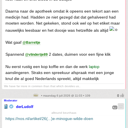
Daarna naar de apotheek omdat ik opeens een tekort aan een
medicijn had. Hadden ze niet gezegd dat dat gehalveerd had
moeten worden. Net gekeken, stond ook wel op het etiket maar
nauwelijks leesbaar en het doosje was hetzelfde als altijd
Wat gaaf
@Barreltje
Spannend
2 dates, duimen voor een fijne klik
@vlindertje89
Nu eerst rustig een kop koffie en dan de werk
laptop
aanslingeren. Straks een spreekuur afspraak met een jonge
knul die al goed Nederlands spreekt, altijd makkelijk
We have far more in common than that which devides us..
• maandag 6 juli 2026 @ 11:03 • 109
Moderator
derLudolf
allround beunhaas
https://nos.nl/artikel/26(...)e-minogue-wilde-doen