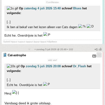
CoinMeister
Op
zaterdag 4 juli 2026 15:40
schreef
Blues
het
volgende:
[..]
Ik ben al bekaf van het lezen alleen van Cats dagen
Echt he. Overdrijvie is het
Salivili hipput tupput tapput äppyt tipput hilijalleen
• zondag 5 juli 2026 @ 20:49 • 102
Cat-astrophe
wild wief
Op
zondag 5 juli 2026 20:08
schreef
Dr_Flash
het
volgende:
[..]
Echt he. Overdrijvie is het
Heuj
Vandaag deed ik grote uitslaap.