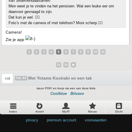
van 'Bloemendaalsamen'.
Men weet je te vinden na het pensioen. Wat een leuke eer om
daarvoor gevraagd te zijn.
Dat kun je wel. 👍🏼
Foto’s met de camera of met telefoon? Mooi scherp.👍🏼
Camera!
Zie je app
1
2
3
4
5
6
7
8
9
10
11
12
13
Met Yotams Koolrabi en een tak
cul
CUL SC
steun FOK! en koop via een van deze links
Coolblue
Bitvavo
Index
Actief
MyAT
Nieuw
Dicht
privacy
•
premium account
•
voorwaarden