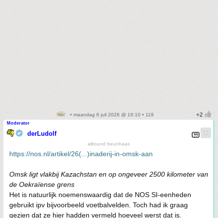
• maandag 6 juli 2026 @ 16:10 • 119
Moderator
derLudolf
allround beunhaas
https://nos.nl/artikel/26(...)inaderij-in-omsk-aan
Omsk ligt vlakbij Kazachstan en op ongeveer 2500 kilometer van
de Oekraïense grens
Het is natuurlijk noemenswaardig dat de NOS SI-eenheden
gebruikt ipv bijvoorbeeld voetbalvelden. Toch had ik graag
gezien dat ze hier hadden vermeld hoeveel werst dat is.