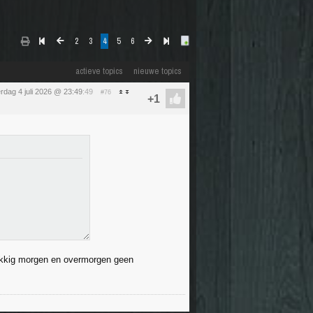
2
3
4
5
6
actieve topics
nieuwe topics
rdag 4 juli 2026 @ 23:49
:49
#76
lukkig morgen en overmorgen geen