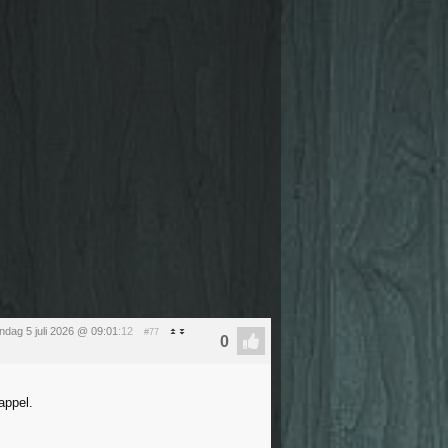
ndag 5 juli 2026 @ 09:01
:12
#77
appel.