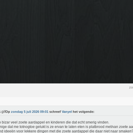
zo
Op
zondag 5 juli 2026 09:01
schreef
Vanyel
het volgende:
b bizar veel zoete aardappel en kinderen die dat echt smerig vinden.
nige dat me totnogtoe gelukt is ze ervan te laten eten is platbrood met/van zoete a
d ideeën voor lekkere dingen met die zoete aardappel die daar niet naar smaken