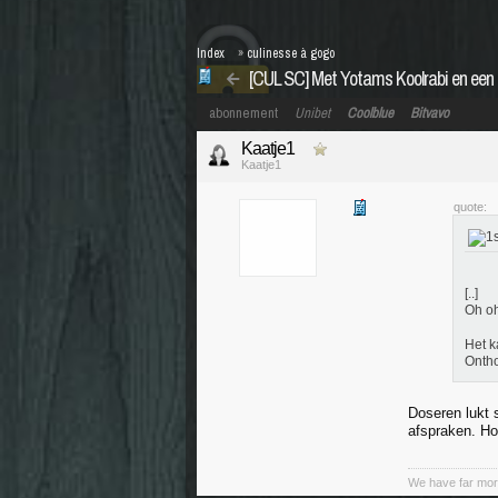
Index
»
culinesse à gogo
[CUL SC] Met Yotams Koolrabi en een 
abonnement
Unibet
Coolblue
Bitvavo
Kaatje1
Kaatje1
quote:
[..]
Oh o
Het k
Onth
Doseren lukt 
afspraken. Ho
We have far mor