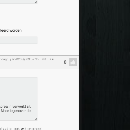
ileerd worden.
ndag 5 juli 2026 @ 09:57
:35
#81
orea in verwerkt zit.
. Maar tegenover de
haal is ook wel origineel