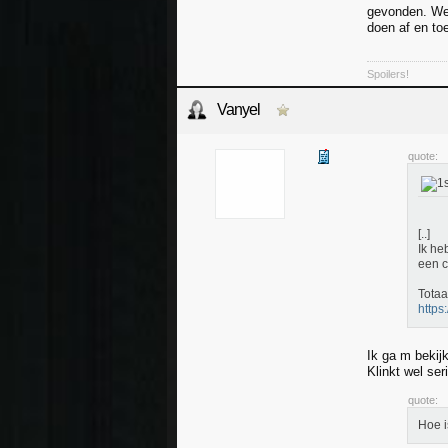
gevonden. We 
doen af en toe
Spoilers!
Vanyel
quote:
[..]
Ik he
een c
Totaa
https
Ik ga m bekij
Klinkt wel ser
quote:
Hoe i