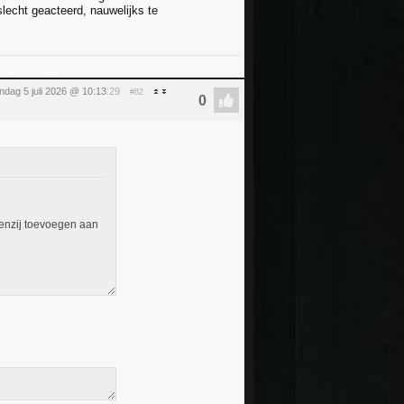
lecht geacteerd, nauwelijks te
ndag 5 juli 2026 @ 10:13
:29
#82
Tenzij toevoegen aan