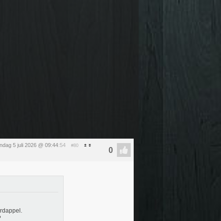
ndag 5 juli 2026 @ 09:44
:54
#80
ardappel.
?