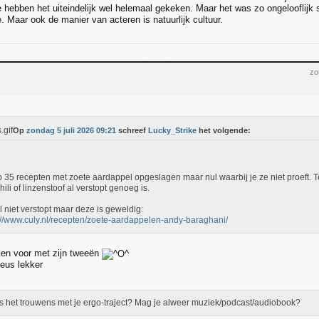
hebben het uiteindelijk wel helemaal gekeken. Maar het was zo ongelooflijk s
. Maar ook de manier van acteren is natuurlijk cultuur.
zo
Op
zondag 5 juli 2026 09:21
schreef
Lucky_Strike
het volgende:
b 35 recepten met zoete aardappel opgeslagen maar nul waarbij je ze niet proeft. 
hili of linzenstoof al verstopt genoeg is.
l niet verstopt maar deze is geweldig:
://www.culy.nl/recepten/zoete-aardappelen-andy-baraghani/
ken voor met zijn tweeën
ieus lekker
s het trouwens met je ergo-traject? Mag je alweer muziek/podcast/audiobook?