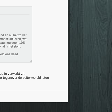
end en nu het zo ver
 moest unfucken, wat
ndaag nog geen 10%
ind ik het stom.
reld ons deed
a in verwerkt zit.
r tegenover de buitenwereld laten