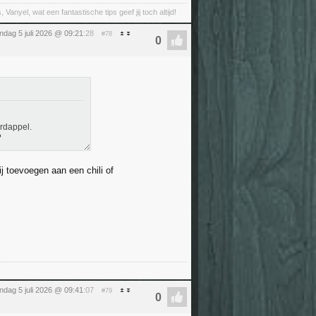
 Vanyel, wat een fantastische tips geef jij toch altijd!
ndag 5 juli 2026 @ 09:21
:28
#78
ardappel.
?
j toevoegen aan een chili of
ndag 5 juli 2026 @ 09:41
:07
#79