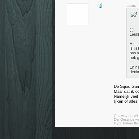
quote:
[..]
Leuk!
Hier 
is, i
pas n
heb g
En na
denke
De Squid Game
Maar dat ik oo
Namelijk veel
lijken of alle
Go away or i will
Der Gesunde weiß
If you torture th