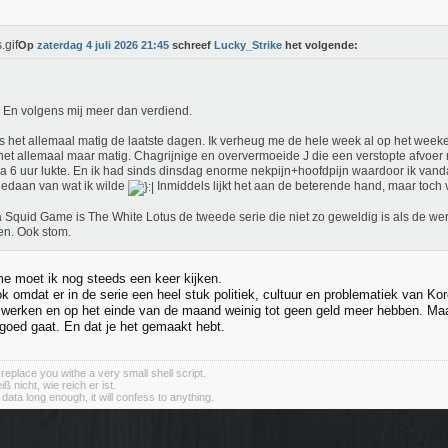
Op
zaterdag 4 juli 2026 21:45
schreef
Lucky_Strike
het volgende:
 En volgens mij meer dan verdiend.
is het allemaal matig de laatste dagen. Ik verheug me de hele week al op het week
s het allemaal maar matig. Chagrijnige en oververmoeide J die een verstopte afvoer
a 6 uur lukte. En ik had sinds dinsdag enorme nekpijn+hoofdpijn waardoor ik va
edaan van wat ik wilde
Inmiddels lijkt het aan de beterende hand, maar toch v
 Squid Game is The White Lotus de tweede serie die niet zo geweldig is als de we
n. Ook stom.
 moet ik nog steeds een keer kijken.
k omdat er in de serie een heel stuk politiek, cultuur en problematiek van Kore
 werken en op het einde van de maand weinig tot geen geld meer hebben. Maa
s goed gaat. En dat je het gemaakt hebt.
 replace you withe a very small shell script.
 nicht, wie reich er ist.
e data long enough, it will confess to anything.