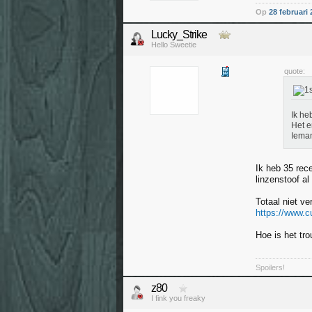
Op
28 februari
Lucky_Strike
Hello Sweetie
quote:
Ik he
Het e
Ieman
Ik heb 35 rec
linzenstoof al
Totaal niet ve
https://www.c
Hoe is het tr
Spoilers!
z80
I fink you freaky