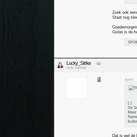
Zoek ook een
Staat nog stee
Goedemorgen…
Gister is de 
SPOI
Lucky_Strike
Hello Sweetie
quote:
[..]
De Sq
Maar 
Namel
buite
Dat is wel de