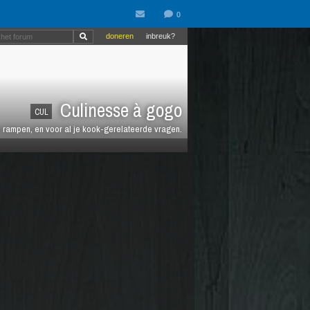
doneren
inbreuk?
Culinesse à gogo
CUL
en rampen, en voor al je kook-gerelateerde vragen.