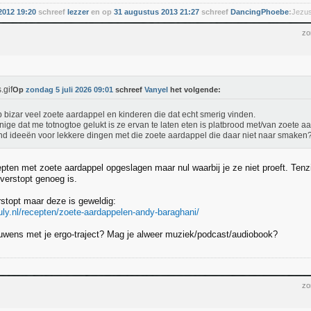
 2012 19:20
schreef
lezzer
en op
31 augustus 2013 21:27
schreef
DancingPhoebe
:
Jezus,
zo
Op
zondag 5 juli 2026 09:01
schreef
Vanyel
het volgende:
b bizar veel zoete aardappel en kinderen die dat echt smerig vinden.
nige dat me totnogtoe gelukt is ze ervan te laten eten is platbrood met/van zoete a
d ideeën voor lekkere dingen met die zoete aardappel die daar niet naar smaken
epten met zoete aardappel opgeslagen maar nul waarbij je ze niet proeft. Tenzi
 verstopt genoeg is.
rstopt maar deze is geweldig:
uly.nl/recepten/zoete-aardappelen-andy-baraghani/
ouwens met je ergo-traject? Mag je alweer muziek/podcast/audiobook?
zo