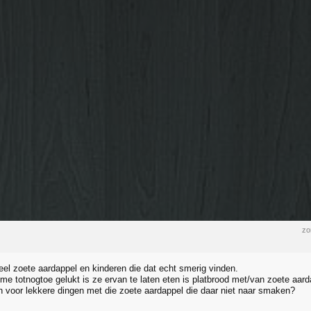
zo
veel zoete aardappel en kinderen die dat echt smerig vinden.
 me totnogtoe gelukt is ze ervan te laten eten is platbrood met/van zoete aard
 voor lekkere dingen met die zoete aardappel die daar niet naar smaken?