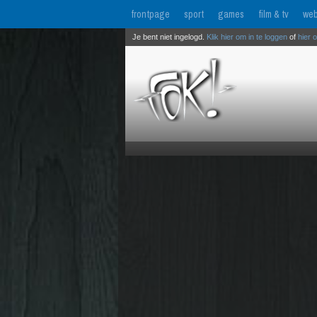
frontpage
sport
games
film & tv
web
Je bent niet ingelogd.
Klik hier om in te loggen
of
hier 