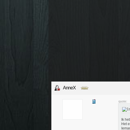
AnneX
quote:
Ik he
Het e
Ieman