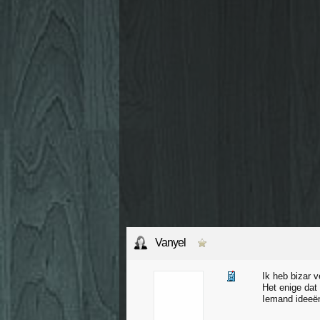
Vanyel
Ik heb bizar 
Het enige dat
Iemand ideeën