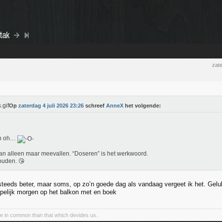
tak
zate
Op
zaterdag 4 juli 2026 23:26
schreef
AnneX
het volgende:
h oh…
an alleen maar meevallen. “Doseren” is het werkwoord.
ouden. 😘
steeds beter, maar soms, op zo’n goede dag als vandaag vergeet ik het. Ge
pelijk morgen op het balkon met en boek
e in common than that which devides us..