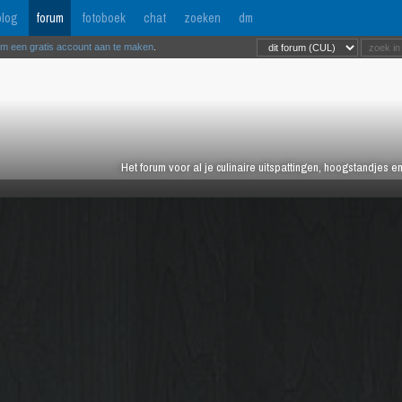
log
forum
fotoboek
chat
zoeken
dm
om een gratis account aan te maken
.
Het forum voor al je culinaire uitspattingen, hoogstandjes 