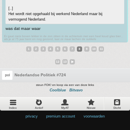
[..]
Het wordt niet opgehaald bij werkend Nederland maar bij
vermogend Nederland.
was dat maar waar
Er gaat niets boven lekker in de zon zitten in de achtertuin met een heel koud glas bier ,
als je al 75 jaar bent en nog gezond, laat ze maar lachen de sukkels
1
2
3
4
5
6
7
8
9
10
11
12
13
Nederlandse Politiek #724
pol
steun FOK! en koop via een van deze links
Coolblue
Bitvavo
Index
Actief
MyAT
Nieuw
Dicht
privacy
•
premium account
•
voorwaarden