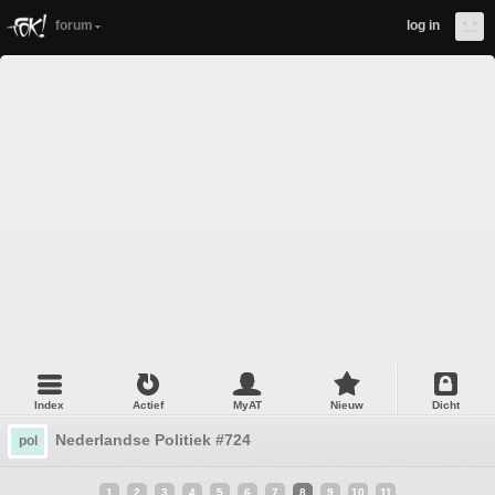
forum
log in
Index
Actief
MyAT
Nieuw
Dicht
Nederlandse Politiek #724
pol
1
2
3
4
5
6
7
8
9
10
11