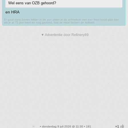
Wel eens van OZB gehoord?
en HRA
Er gaat niets boven lekker in de zon zitten in de achtertuin met een heel koud glas bier ,
als je al 75 jaar bent en nog gezond, laat ze maar lachen de sukkels
▼ Advertentie door Refinery89
• donderdag 9 juli 2026 @ 11:30 • 191