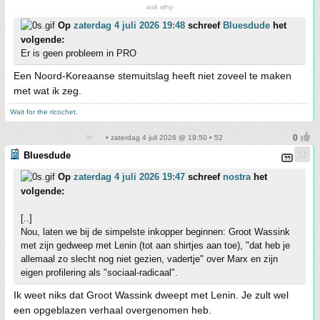
ask why
Op
zaterdag 4 juli 2026 19:48
schreef
Bluesdude
het
volgende:
Er is geen probleem in PRO
Een Noord-Koreaanse stemuitslag heeft niet zoveel te maken
met wat ik zeg.
Wait for the ricochet.
• zaterdag 4 juli 2026 @ 19:50 • 52
Bluesdude
Op
zaterdag 4 juli 2026 19:47
schreef
nostra
het
volgende:
[..]
Nou, laten we bij de simpelste inkopper beginnen: Groot Wassink
met zijn gedweep met Lenin (tot aan shirtjes aan toe), "dat heb je
allemaal zo slecht nog niet gezien, vadertje" over Marx en zijn
eigen profilering als "sociaal-radicaal".
Ik weet niks dat Groot Wassink dweept met Lenin. Je zult wel
een opgeblazen verhaal overgenomen heb.