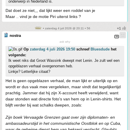
onderwerp in Nederland is.
Dat doet ze niet,,, dat lijkt weer een roddel van je
Maar .. vind je de motie Piri uiterst links ?
• zaterdag 4 juli 2026 @ 20:11 • 56
nostra
ask why
Op
zaterdag 4 juli 2026 19:50
schreef
Bluesdude
het
volgende:
Ik weet niks dat Groot Wassink dweept met Lenin. Je zult wel een
opgeblazen verhaal overgenomen heb.
Linkje? Letterlijke citaat?
Het is geen opgeblazen verhaal, de man lijkt er uiterlijk op en
wordt er dus vaak mee vergeleken, maar vindt dat tegelijkertijd
prachtig. Jammer dat hij zijn X-account heeft verwijderd, want
daar stonden wat directe foto's van hem op in Lenin-shirts. Het
blijft verder bij wat schalks dwepen, zoals:
Zijn boek Vervaagde Grenzen gaat over zijn diplomaten- en
ambassadeurstijd in het communistische Oostblok en op Cuba,
waar de geheime dienst hem van hekserij verdacht. Glaubitz