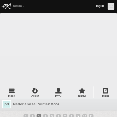
forum
log in
Index
Actief
MyAT
Nieuw
Dicht
Nederlandse Politiek #724
pol
1
2
3
4
5
6
7
8
9
10
11