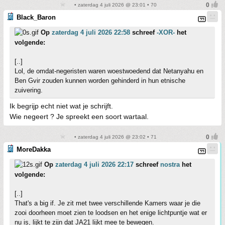
• zaterdag 4 juli 2026 @ 23:01 • 70
Black_Baron
Op
zaterdag 4 juli 2026 22:58
schreef
-XOR-
het
volgende:
[..]
Lol, de omdat-negeristen waren woestwoedend dat Netanyahu en
Ben Gvir zouden kunnen worden gehinderd in hun etnische
zuivering.
Ik begrijp echt niet wat je schrijft.
Wie negeert ? Je spreekt een soort wartaal.
• zaterdag 4 juli 2026 @ 23:02 • 71
MoreDakka
Op
zaterdag 4 juli 2026 22:17
schreef
nostra
het
volgende:
[..]
That's a big if. Je zit met twee verschillende Kamers waar je die
zooi doorheen moet zien te loodsen en het enige lichtpuntje wat er
nu is, lijkt te zijn dat JA21 lijkt mee te bewegen.