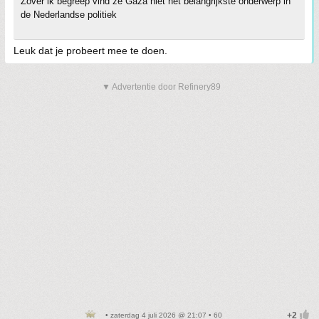
Zover ik begreep vind ze Gaza niet het belangrijkste onderwerp in
de Nederlandse politiek
Leuk dat je probeert mee te doen.
▼ Advertentie door Refinery89
• zaterdag 4 juli 2026 @ 21:07 • 60