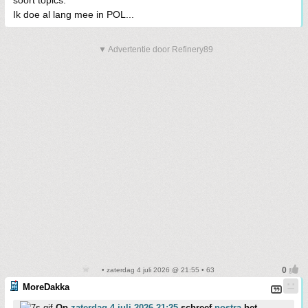
soort topics.
Ik doe al lang mee in POL...
▼ Advertentie door Refinery89
• zaterdag 4 juli 2026 @ 21:55 • 63
MoreDakka
Op
zaterdag 4 juli 2026 21:25
schreef
nostra
het