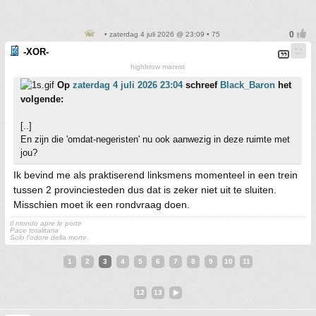
• zaterdag 4 juli 2026 @ 23:09 • 75
-XOR-
highbrow marxist
Op
zaterdag 4 juli 2026 23:04
schreef
Black_Baron
het
volgende:
[..]
En zijn die 'omdat-negeristen' nu ook aanwezig in deze ruimte met
jou?
Ik bevind me als praktiserend linksmens momenteel in een trein
tussen 2 provinciesteden dus dat is zeker niet uit te sluiten.
Misschien moet ik een rondvraag doen.
Il mondo apre le porte
Pace totalitaria
Solo l'odore della morte.
1
2
3
4
5
6
7
8
9
10
11
12
13