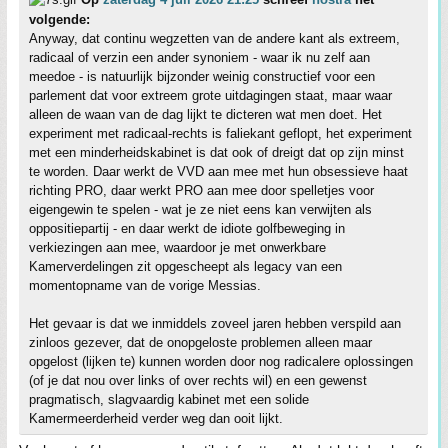
volgende:
Anyway, dat continu wegzetten van de andere kant als extreem,
radicaal of verzin een ander synoniem - waar ik nu zelf aan
meedoe - is natuurlijk bijzonder weinig constructief voor een
parlement dat voor extreem grote uitdagingen staat, maar waar
alleen de waan van de dag lijkt te dicteren wat men doet. Het
experiment met radicaal-rechts is faliekant geflopt, het experiment
met een minderheidskabinet is dat ook of dreigt dat op zijn minst
te worden. Daar werkt de VVD aan mee met hun obsessieve haat
richting PRO, daar werkt PRO aan mee door spelletjes voor
eigengewin te spelen - wat je ze niet eens kan verwijten als
oppositiepartij - en daar werkt de idiote golfbeweging in
verkiezingen aan mee, waardoor je met onwerkbare
Kamerverdelingen zit opgescheept als legacy van een
momentopname van de vorige Messias.
Het gevaar is dat we inmiddels zoveel jaren hebben verspild aan
zinloos gezever, dat de onopgeloste problemen alleen maar
opgelost (lijken te) kunnen worden door nog radicalere oplossingen
(of je dat nou over links of over rechts wil) en een gewenst
pragmatisch, slagvaardig kabinet met een solide
Kamermeerderheid verder weg dan ooit lijkt.