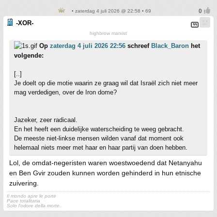
• zaterdag 4 juli 2026 @ 22:58 • 69
-XOR-
highbrow marxist
Op
zaterdag 4 juli 2026 22:56
schreef
Black_Baron
het
volgende:
[..]
Je doelt op die motie waarin ze graag wil dat Israël zich niet meer
mag verdedigen, over de Iron dome?
Jazeker, zeer radicaal.
En het heeft een duidelijke waterscheiding te weeg gebracht.
De meeste niet-linkse mensen wilden vanaf dat moment ook
helemaal niets meer met haar en haar partij van doen hebben.
Lol, de omdat-negeristen waren woestwoedend dat Netanyahu
en Ben Gvir zouden kunnen worden gehinderd in hun etnische
zuivering.
Il mondo apre le porte
Pace totalitaria
Solo l'odore della morte.