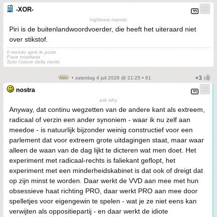
-XOR-
highbrow marxist
Piri is de buitenlandwoordvoerder, die heeft het uiteraard niet
over stikstof.
Il mondo apre le porte
Pace totalitaria
Solo l'odore della morte.
• zaterdag 4 juli 2026 @ 21:25 • 61
nostra
ask why
Anyway, dat continu wegzetten van de andere kant als extreem,
radicaal of verzin een ander synoniem - waar ik nu zelf aan
meedoe - is natuurlijk bijzonder weinig constructief voor een
parlement dat voor extreem grote uitdagingen staat, maar waar
alleen de waan van de dag lijkt te dicteren wat men doet. Het
experiment met radicaal-rechts is faliekant geflopt, het
experiment met een minderheidskabinet is dat ook of dreigt dat
op zijn minst te worden. Daar werkt de VVD aan mee met hun
obsessieve haat richting PRO, daar werkt PRO aan mee door
spelletjes voor eigengewin te spelen - wat je ze niet eens kan
verwijten als oppositiepartij - en daar werkt de idiote