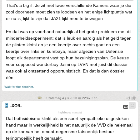
That's a big if. Je zit met twee verschillende Kamers waar je die
zooi doorheen moet zien te loodsen en het enige lichtpuntje wat
er nu is, lijkt te zijn dat JA21 lijkt mee te bewegen.
En dat was op voorhand natuurlijk al het grote probleem met dit
minderheidsexperiment; dat is leuk en aardig als het geld tegen
de plinten klotst en je een keertje over rechts gaat en een
keertje over links en kumbaya, maar afgezien van Defensie
loopt elk departement vast op hun bezuinigingsplan. De keuze
voor supposed wonderboy Jaimi op LVVN met juist dit dossier
was ook al ontzettend opportunistisch. En dat is dan dossier
één.
Wait for the ricochet.
• zaterdag 4 juli 2026 @ 22:47 • 65
-XOR-
highbrow marxist
Dat bothsideisme klinkt als een soort sympathieke uitgestoken
hand maar in werkelijkheid is het natuurlijk de VVD die helemaal
op de kar van het omdat-negerisme fatsoenlijk bestuur
teringmoeilijk heeft gemaakt.