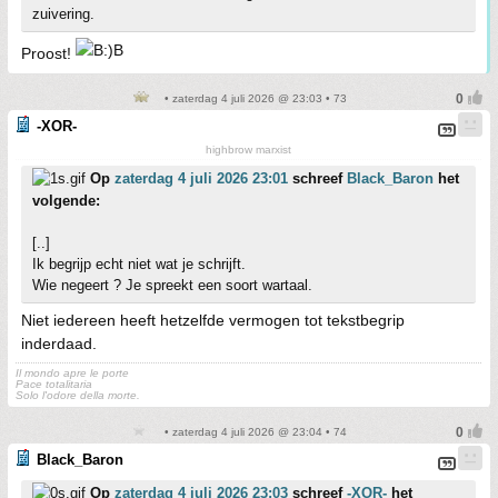
zuivering.
Proost!
• zaterdag 4 juli 2026 @ 23:03 • 73
-XOR-
highbrow marxist
Op
zaterdag 4 juli 2026 23:01
schreef
Black_Baron
het
volgende:
[..]
Ik begrijp echt niet wat je schrijft.
Wie negeert ? Je spreekt een soort wartaal.
Niet iedereen heeft hetzelfde vermogen tot tekstbegrip
inderdaad.
Il mondo apre le porte
Pace totalitaria
Solo l'odore della morte.
• zaterdag 4 juli 2026 @ 23:04 • 74
Black_Baron
Op
zaterdag 4 juli 2026 23:03
schreef
-XOR-
het