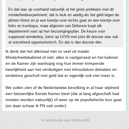
En dat was op voorhand natuurlijk al het grote probleem met dit
minderheidsexperiment; dat is leuk en aardig als het geld tegen de
plinten klotst en je een keertje over rechts gaat en een keertje over
links en kumbaya, maar afgezien van Defensie loopt elk
departement vast op hun bezuinigingsplan. De keuze voor
supposed wonderboy Jaimi op LVVN met juist dit dossier was ook
al ontzettend opportunistisch. En dat is dan dossier één.
Ik denk dat het allemaal niet zo veel uit maakt.
Minderheidskabinet of niet, alles is vastgeroest en het kabinet
en de Kamer zijn wanhopig nog hun immer krimpende
heerlijkheid aan het verdedigen met inhoudsloze debatten en
eindeloos geschuif met geld dat er eigenlijk ook niet meer is.
We zullen zien of de Nederlandse bevolking in al haar wijsheid
een fatsoenlijke Eerste Kamer kiest (die al lang afgeschaft had
moeten worden natuurlijk) of weer op de populistische tour gaat
(en daar schaar ik PN ook onder).
▼ Advertentie door Refinery89