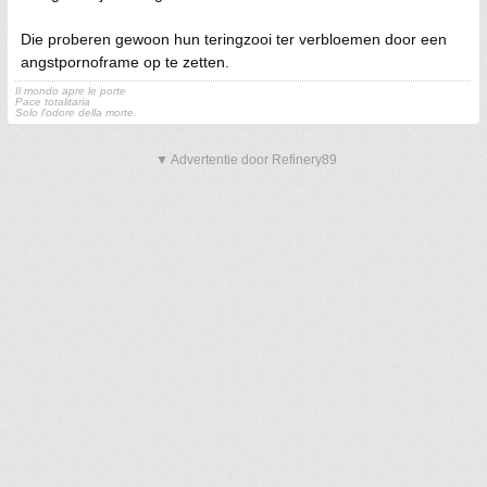
Die proberen gewoon hun teringzooi ter verbloemen door een
angstpornoframe op te zetten.
Il mondo apre le porte
Pace totalitaria
Solo l'odore della morte.
▼ Advertentie door Refinery89