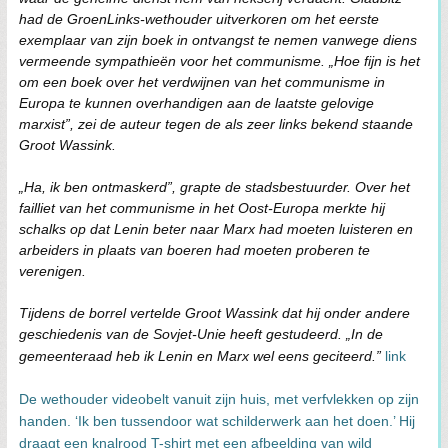
had de GroenLinks-wethouder uitverkoren om het eerste
exemplaar van zijn boek in ontvangst te nemen vanwege diens
vermeende sympathieën voor het communisme. „Hoe fijn is het
om een boek over het verdwijnen van het communisme in
Europa te kunnen overhandigen aan de laatste gelovige
marxist”, zei de auteur tegen de als zeer links bekend staande
Groot Wassink.
„Ha, ik ben ontmaskerd”, grapte de stadsbestuurder. Over het
failliet van het communisme in het Oost-Europa merkte hij
schalks op dat Lenin beter naar Marx had moeten luisteren en
arbeiders in plaats van boeren had moeten proberen te
verenigen.
Tijdens de borrel vertelde Groot Wassink dat hij onder andere
geschiedenis van de Sovjet-Unie heeft gestudeerd. „In de
gemeenteraad heb ik Lenin en Marx wel eens geciteerd.”
link
De wethouder videobelt vanuit zijn huis, met verfvlekken op zijn
handen. ‘Ik ben tussendoor wat schilderwerk aan het doen.’ Hij
draagt een knalrood T-shirt met een afbeelding van wild