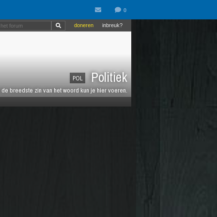
doneren
inbreuk?
Politiek
POL
de breedste zin van het woord kun je hier voeren.