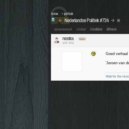
Index
»
politiek
Nederlandse Politiek #724
abonnement
Unibet
Coolblue
Bitvavo
nostra
ask why
Goed verhaal 
'Jeroen van d
Wait for the rico