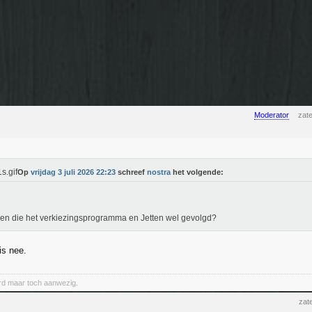
Moderator
zate
Op
vrijdag 3 juli 2026 22:23
schreef
nostra
het volgende:
n die het verkiezingsprogramma en Jetten wel gevolgd?
is nee.
d maar toch aanwezig.
zat