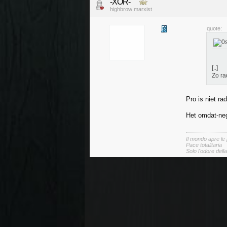
-XOR-
highbrow marxist
quote:
[..]
Zo ra
Pro is niet rad
Het omdat-neg
Il mondo apre le
Pace totalitaria
Solo l'odore dell