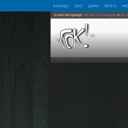
frontpage
sport
games
film & tv
web
Je bent niet ingelogd.
Klik hier om in te loggen
of
hier 