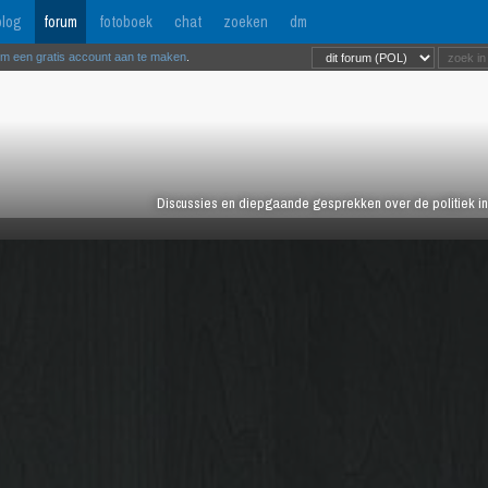
log
forum
fotoboek
chat
zoeken
dm
om een gratis account aan te maken
.
Discussies en diepgaande gesprekken over de politiek in 