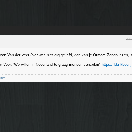
zate
van Van der Veer (hier wss niet erg geliefd, dan kan je Otmars Zonen lezen,
er Veer: ‘We willen in Nederland te graag mensen cancelen’'
https://fd.nl/bedr
chet.