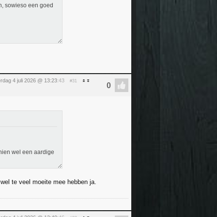
en, sowieso een goed
rdag 4 juli 2026 @ 13:23
:43
#31
hien wel een aardige
 wel te veel moeite mee hebben ja.