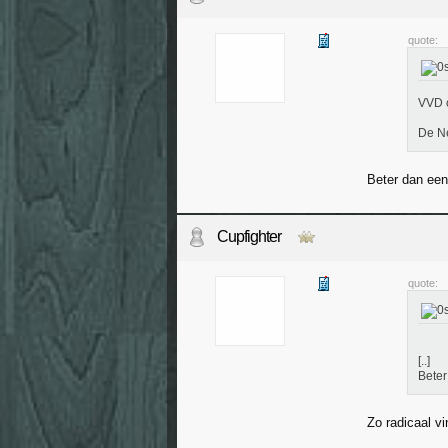
quote:
VVD 
De Ne
Beter dan een 
Cupfighter
quote:
[..]
Beter
Zo radicaal vi