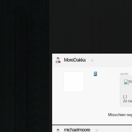
MoreDakka
quote:
[..]
Zo ra
Misschien nog
michaelmoore