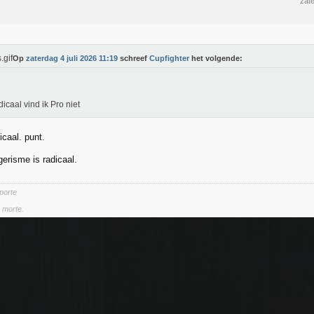
zate
Op
zaterdag 4 juli 2026 11:19
schreef
Cupfighter
het volgende:
dicaal vind ik Pro niet
icaal. punt.
erisme is radicaal.
 porte
a morte.