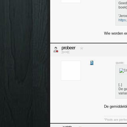
Goed 
boek)
'Jero
https
Wie worden e
probeer
))<>((
quote:
[..]
De ge
varia
De gemiddelde
"Pools are perfec