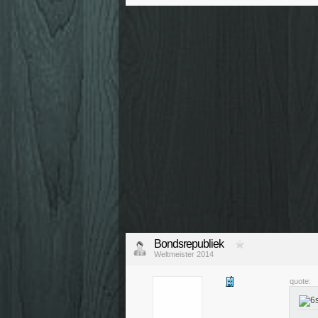
Bondsrepubliek
Weltmeister 2014
quote: