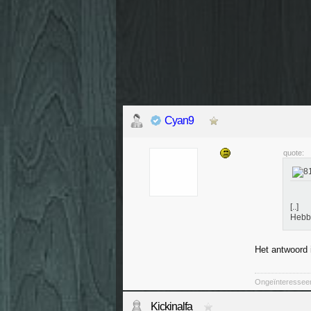
Cyan9
quote:
[..]
Hebbe
Het antwoord 
Ongeïnteresseer
Kickinalfa