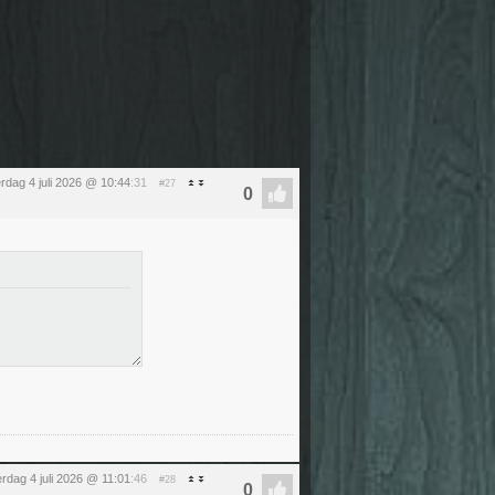
rdag 4 juli 2026 @ 10:44
:31
#27
erdag 4 juli 2026 @ 11:01
:46
#28