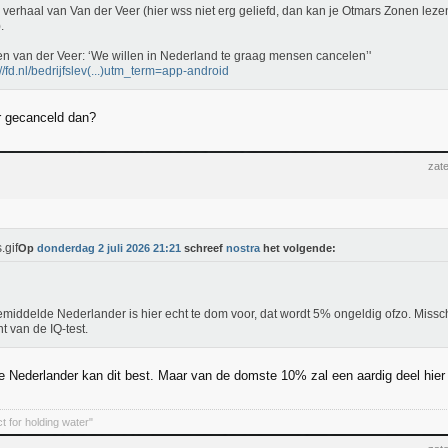
verhaal van Van der Veer (hier wss niet erg geliefd, dan kan je Otmars Zonen lez
.
en van der Veer: ‘We willen in Nederland te graag mensen cancelen’'
://fd.nl/bedrijfslev(...)utm_term=app-android
r gecanceld dan?
zate
Op
donderdag 2 juli 2026 21:21
schreef
nostra
het volgende:
middelde Nederlander is hier echt te dom voor, dat wordt 5% ongeldig ofzo. Missc
nt van de IQ-test.
 Nederlander kan dit best. Maar van de domste 10% zal een aardig deel hier
t for holding water"