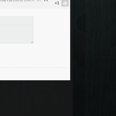
rdag 4 juli 2026 @ 13:40
:46
#32