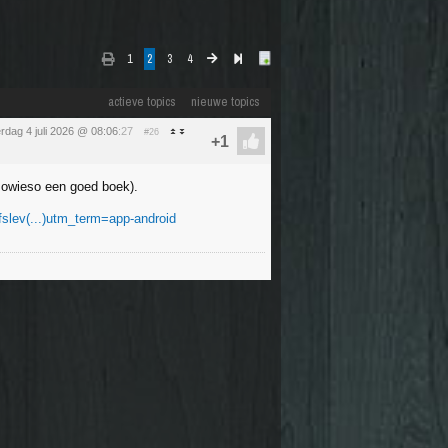
1
2
3
4
actieve topics
nieuwe topics
rdag 4 juli 2026 @ 08:06
:27
#26
 sowieso een goed boek).
ijfslev(...)utm_term=app-android