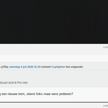
zate
Op
zaterdag 4 juli 2026 11:19
schreef
Cupfighter
het volgende:
dicaal vind ik Pro niet
 een nieuwe term, uiterst links maar eens proberen?
zate