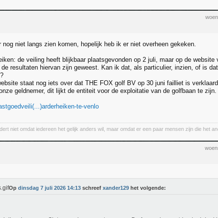
woens
r nog niet langs zien komen, hopelijk heb ik er niet overheen gekeken.
iken: de veiling heeft blijkbaar plaatsgevonden op 2 juli, maar op de website 
de resultaten hiervan zijn geweest. Kan ik dat, als particulier, inzien, of is d
n?
ebsite staat nog iets over dat THE FOX golf BV op 30 juni failliet is verklaar
 onze geldnemer, dit lijkt de entiteit voor de exploitatie van de golfbaan te zijn.
stgoedveili(...)arderheiken-te-venlo
ert niet omdat iedereen het gelijk anders wil, maar omdat er een paar mensen zijn die het an
woens
Op
dinsdag 7 juli 2026 14:13
schreef
xander129
het volgende: