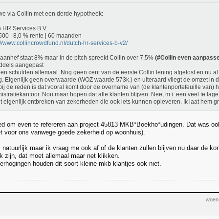
e via Collin met een derde hypotheek:
 HR Services B.V.
500 | 8,0 % rente | 60 maanden
://www.collincrowdfund.nl/dutch-hr-services-b-v2/
 aanhef staat 8% maar in de pitch spreekt Collin over 7,5%
(#Collin even aanpasse
ddels aangepast
en schulden allemaal. Nog geen cent van de eerste Collin lening afgelost en nu a
g. Eigenlijk geen overwaarde (WOZ waarde 573k.) en uiteraard vliegt de omzet i
ij de reden is dat vooral komt door de overname van (de klantenportefeuille van) h
istratiekantoor. Nou maar hopen dat alle klanten blijven. Nee, m.i. een veel te lage 
t eigenlijk ontbreken van zekerheden die ook iets kunnen opleveren. Ik laat hem 
ed om even te refereren aan project 45813 MKB*Boekho*udingen. Dat was oo
iet voor ons vanwege goede zekerheid op woonhuis).
s natuurlijk maar ik vraag me ook af of de klanten zullen blijven nu daar de ko
jk zijn, dat moet allemaal maar net klikken.
verhogingen houden dit soort kleine mkb klantjes ook niet.
woens