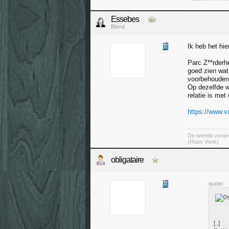
Essebes
Blond
Ik heb het hie
Parc Z**rderhe
goed zien wat 
voorbehoude
Op dezelfde w
relatie is met
https://www.va
De wereld verand
(Roos Vonk)
obligataire
quote:
[..]