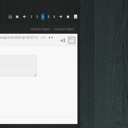
2
3
4
5
6
actieve topics
nieuwe topics
dag 8 juli 2026 @ 08:07
:00
#76