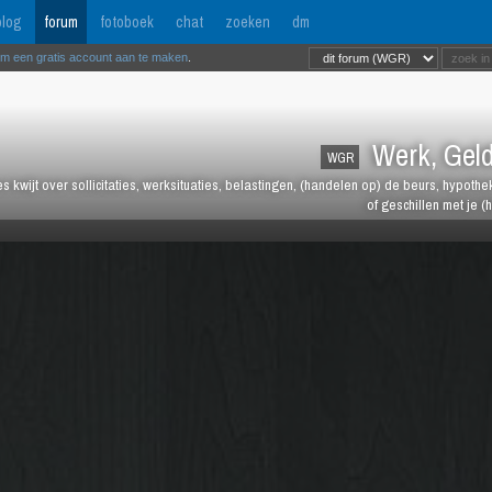
log
forum
fotoboek
chat
zoeken
dm
om een gratis account aan te maken
.
Werk, Geld
WGR
les kwijt over sollicitaties, werksituaties, belastingen, (handelen op) de beurs, hypot
of geschillen met je (