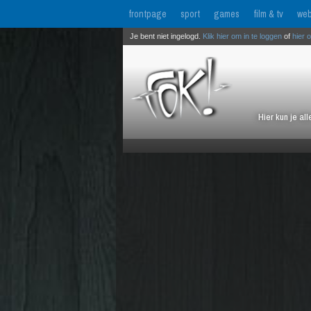
frontpage
sport
games
film & tv
web
Je bent niet ingelogd.
Klik hier om in te loggen
of
hier 
Hier kun je al