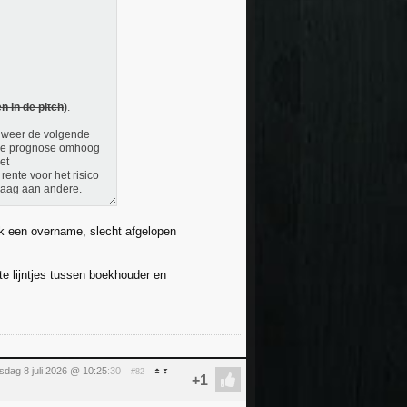
n in de pitch
)
.
l weer de volgende
n de prognose omhoog
et
rente voor het risico
graag aan andere.
k een overname, slecht afgelopen
rte lijntjes tussen boekhouder en
dag 8 juli 2026 @ 10:25
:30
#82