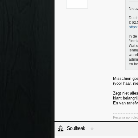
Nieuw
Dutch
€ 62.
https
In de
*Inmi
Wat e
lenin
waarb
admin
en he
Misschien go
(voor haar, n
Zegt niet alle
klant belangri
En van tarief
Pecunia non olet
Soulfreak