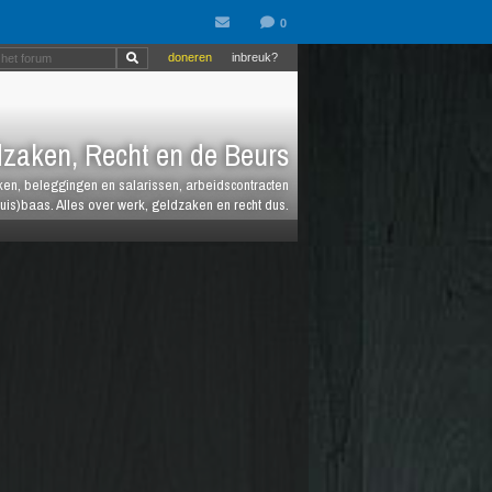
doneren
inbreuk?
zaken, Recht en de Beurs
heken, beleggingen en salarissen, arbeidscontracten
huis)baas. Alles over werk, geldzaken en recht dus.