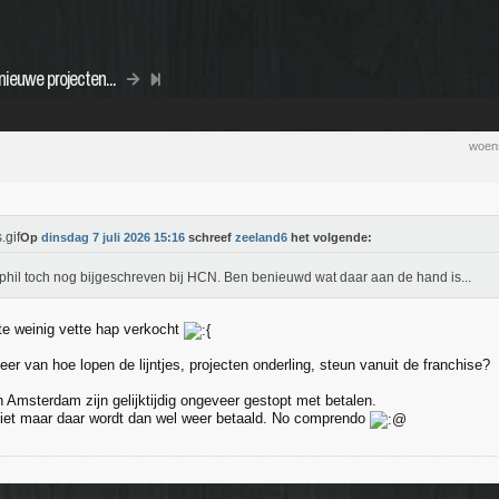
nieuwe projecten...
woens
Op
dinsdag 7 juli 2026 15:16
schreef
zeeland6
het volgende:
 phil toch nog bijgeschreven bij HCN. Ben benieuwd wat daar aan de hand is...
 te weinig vette hap verkocht
er van hoe lopen de lijntjes, projecten onderling, steun vanuit de franchise?
 Amsterdam zijn gelijktijdig ongeveer gestopt met betalen.
illiet maar daar wordt dan wel weer betaald. No comprendo