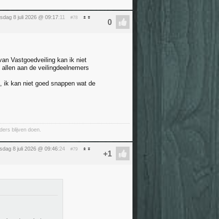
dag 8 juli 2026 @ 09:17
:11
#78
van Vastgoedveiling kan ik niet
at allen aan de veilingdeelnemers
d, ik kan niet goed snappen wat de
ders blijven doen.
dag 8 juli 2026 @ 09:46
:24
#79