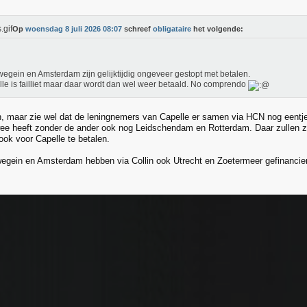
Op
woensdag 8 juli 2026 08:07
schreef
obligataire
het volgende:
egein en Amsterdam zijn gelijktijdig ongeveer gestopt met betalen.
le is failliet maar daar wordt dan wel weer betaald. No comprendo
t in, maar zie wel dat de leningnemers van Capelle er samen via HCN nog eent
ee heeft zonder de ander ook nog Leidschendam en Rotterdam. Daar zullen 
ok voor Capelle te betalen.
egein en Amsterdam hebben via Collin ook Utrecht en Zoetermeer gefinancier