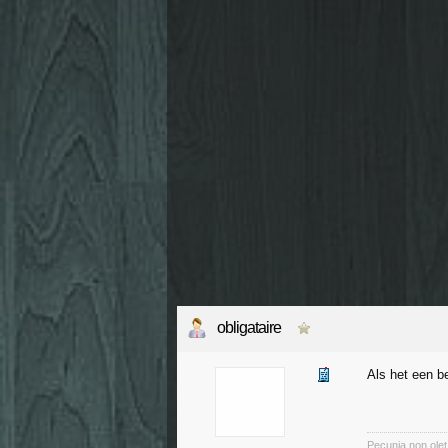
obligataire
Als het een be
Pecunia non olet