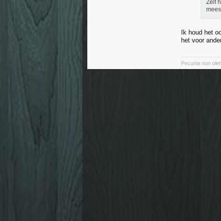
Zelf 
meest
Ik houd het o
het voor ander
Pecunia non olet