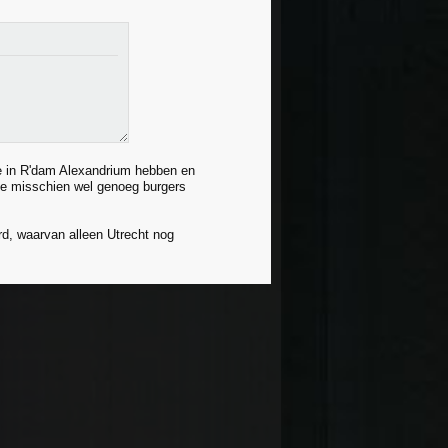
je in R'dam Alexandrium hebben en
ze misschien wel genoeg burgers
d, waarvan alleen Utrecht nog