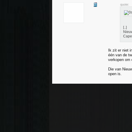
quote:
[..]
Nieuw
Capel
Ik zit er nie
één van de tw
verkopen om o
Die van Nieuw
open is.