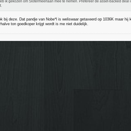
heb ik gekozen om Slotermeerlaan mee te nemen. Prefereer de asset-backed deal i
.
ok bij deze. Dat pandje van Nobe*l is weliswaar getaxeerd op 1036K maar hij 
halve ton goedkoper krijgt wordt is me niet duidelijk.