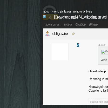
Index
»
werk, geldzaken, recht en de beurs
[Crowdfunding] #441 Afkoeling en veel 
abonnement
Unibet
Coolblue
Bitvavo
obligataire
quote:
vette
Overduidelijk
De vraag is me
Nieuwegein en
Capelle is fa
Pecunia non olet