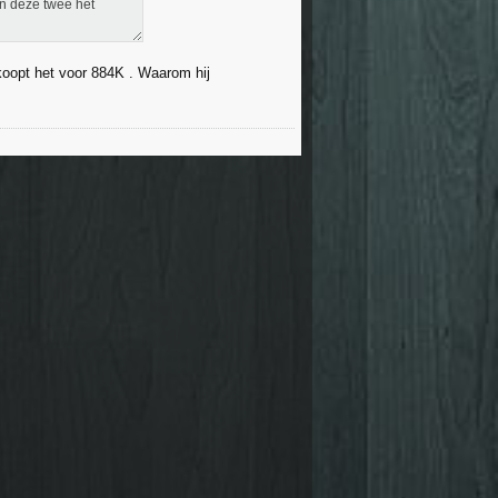
n deze twee het
koopt het voor 884K . Waarom hij