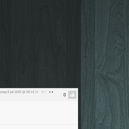
dag 8 juli 2026 @ 08:14
:39
#77