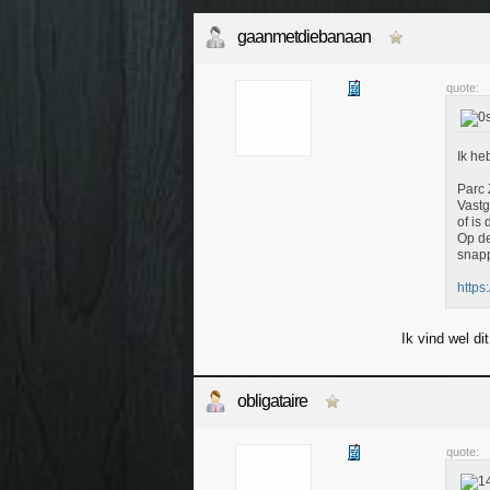
gaanmetdiebanaan
quote:
Ik he
Parc 
Vastg
of is
Op de
snapp
https
Ik vind wel di
obligataire
quote: