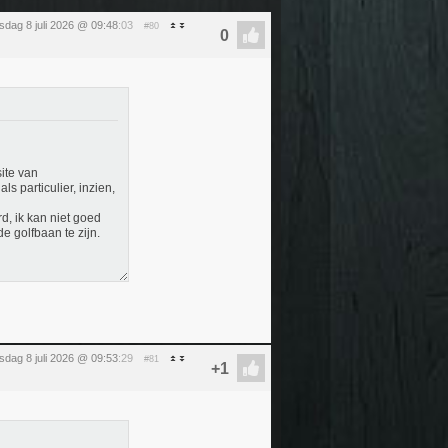
dag 8 juli 2026 @ 09:48
:03
#80
ite van
ls particulier, inzien,
rd, ik kan niet goed
de golfbaan te zijn.
dag 8 juli 2026 @ 09:53
:29
#81