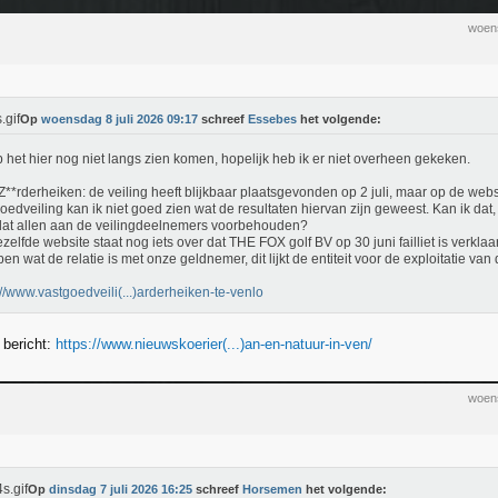
woens
Op
woensdag 8 juli 2026 09:17
schreef
Essebes
het volgende:
b het hier nog niet langs zien komen, hopelijk heb ik er niet overheen gekeken.
Z**rderheiken: de veiling heeft blijkbaar plaatsgevonden op 2 juli, maar op de webs
oedveiling kan ik niet goed zien wat de resultaten hiervan zijn geweest. Kan ik dat, a
 dat allen aan de veilingdeelnemers voorbehouden?
zelfde website staat nog iets over dat THE FOX golf BV op 30 juni failliet is verklaa
en wat de relatie is met onze geldnemer, dit lijkt de entiteit voor de exploitatie van 
://www.vastgoedveili(...)arderheiken-te-venlo
t bericht:
https://www.nieuwskoerier(...)an-en-natuur-in-ven/
woens
Op
dinsdag 7 juli 2026 16:25
schreef
Horsemen
het volgende: