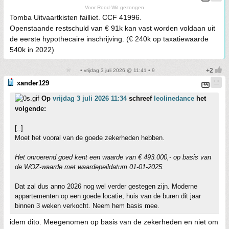
Voor Rood-Wit gezongen
Tomba Uitvaartkisten failliet. CCF 41996.
Openstaande restschuld van € 91k kan vast worden voldaan uit
de eerste hypothecaire inschrijving. (€ 240k op taxatiewaarde
540k in 2022)
• vrijdag 3 juli 2026 @ 11:41 • 9
xander129
Op
vrijdag 3 juli 2026 11:34
schreef
leolinedance
het
volgende:
[..]
Moet het vooral van de goede zekerheden hebben.
Het onroerend goed kent een waarde van € 493.000,- op basis van
de WOZ-waarde met waardepeildatum 01-01-2025.
Dat zal dus anno 2026 nog wel verder gestegen zijn. Moderne
appartementen op een goede locatie, huis van de buren dit jaar
binnen 3 weken verkocht. Neem hem basis mee.
idem dito. Meegenomen op basis van de zekerheden en niet om