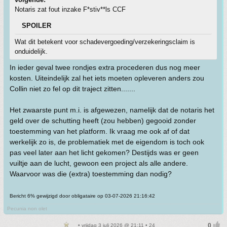
Notaris zat fout inzake F*stiv**ls CCF
SPOILER
Wat dit betekent voor schadevergoeding/verzekeringsclaim is
onduidelijk.
In ieder geval twee rondjes extra procederen dus nog meer
kosten. Uiteindelijk zal het iets moeten opleveren anders zou
Collin niet zo fel op dit traject zitten.......
Het zwaarste punt m.i. is afgewezen, namelijk dat de notaris het
geld over de schutting heeft (zou hebben) gegooid zonder
toestemming van het platform. Ik vraag me ook af of dat
werkelijk zo is, de problematiek met de eigendom is toch ook
pas veel later aan het licht gekomen? Destijds was er geen
vuiltje aan de lucht, gewoon een project als alle andere.
Waarvoor was die (extra) toestemming dan nodig?
Bericht 6% gewijzigd door obligataire op 03-07-2026 21:16:42
Pecunia non olet
• vrijdag 3 juli 2026 @ 21:11 • 24