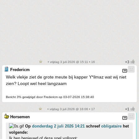
• vrijdag 3 juli 2026 @ 15:11 • 16
Fredericm
Welk vlekje ziet de grote meute bij kapper Y*ilmaz wat wij niet
zien? Loopt wel heel langzaam
Bericht 3% gewijzigd door Fredericm op 03-07-2026 15:38:40
• vrijdag 3 juli 2026 @ 16:06 • 17
Horsemen
Op
donderdag 2 juli 2026 14:21
schreef
obligataire
het
volgende:
Ik ben benieuwd of deze snel volloopt: