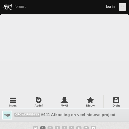
forum
log in
Index
Actief
MyAT
Nieuw
Dicht
#441 Afkoeling en veel nieuwe projecten...
wgr
CROWDFUNDING
1
2
3
4
5
6
7