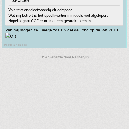
SPOILER
Volstrekt ongeloofwaardig dit echtpaar.
Wat mij betreft is het speelkwartier inmiddels wel afgelopen.
Hopelijk gaat CCF er nu met een gestrekt been in.
Van mij mogen ze. Beetje zoals Nigel de Jong op de WK 2010
Pecunia non olet
▼ Advertentie door Refinery89