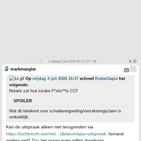
• vrijdag 3 juli 2026 @ 17:27 • 19
markmangler
Op
vrijdag 3 juli 2026 16:37
schreef
KrekelJapie
het
volgende:
Notaris zat fout inzake F*stiv**ls CCF
SPOILER
Wat dit betekent voor schadevergoeding/verzekeringsclaim is
onduidelijk.
Kan de uitspraak alleen niet terugvinden via
https://tuchtrecht.overhe(...)&datumtype=uitspraak
. Iemand
anders wel? Zou het graag even willen doorlezen.