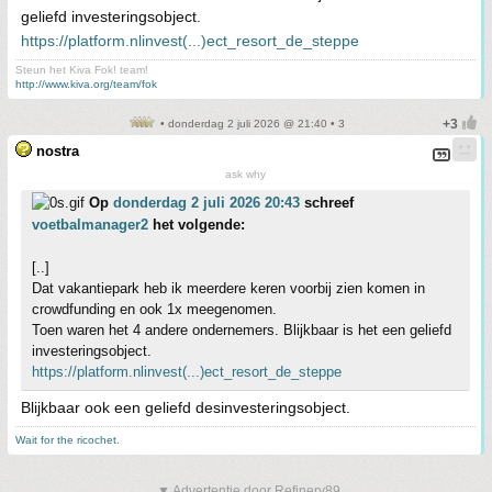
geliefd investeringsobject.
https://platform.nlinvest(...)ect_resort_de_steppe
Steun het Kiva Fok! team!
http://www.kiva.org/team/fok
• donderdag 2 juli 2026 @ 21:40 • 3
nostra
ask why
Op
donderdag 2 juli 2026 20:43
schreef
voetbalmanager2
het volgende:
[..]
Dat vakantiepark heb ik meerdere keren voorbij zien komen in
crowdfunding en ook 1x meegenomen.
Toen waren het 4 andere ondernemers. Blijkbaar is het een geliefd
investeringsobject.
https://platform.nlinvest(...)ect_resort_de_steppe
Blijkbaar ook een geliefd desinvesteringsobject.
Wait for the ricochet.
▼ Advertentie door Refinery89