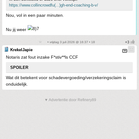
https://www.collincrowdfu(...)gh-end-coaching-b-v/
Nou, vol in een paar minuten.
Nu jij weer
• vrijdag 3 juli 2026 @ 16:37 • 18
KrekelJapie
Notaris zat fout inzake F*stiv**ls CCF
SPOILER
Wat dit betekent voor schadevergoeding/verzekeringsclaim is
onduidelijk.
▼ Advertentie door Refinery89