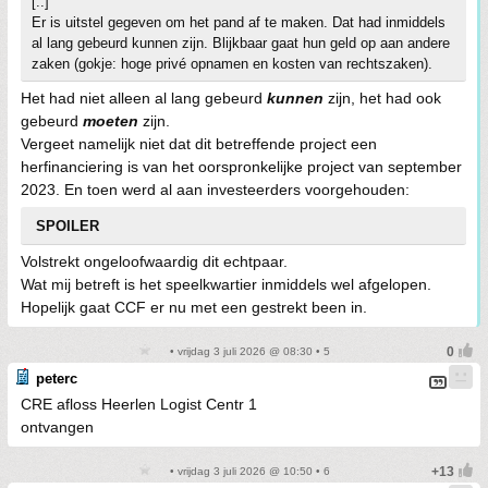
[..]
Er is uitstel gegeven om het pand af te maken. Dat had inmiddels
al lang gebeurd kunnen zijn. Blijkbaar gaat hun geld op aan andere
zaken (gokje: hoge privé opnamen en kosten van rechtszaken).
Het had niet alleen al lang gebeurd
kunnen
zijn, het had ook
gebeurd
moeten
zijn.
Vergeet namelijk niet dat dit betreffende project een
herfinanciering is van het oorspronkelijke project van september
2023. En toen werd al aan investeerders voorgehouden:
SPOILER
Volstrekt ongeloofwaardig dit echtpaar.
Wat mij betreft is het speelkwartier inmiddels wel afgelopen.
Hopelijk gaat CCF er nu met een gestrekt been in.
• vrijdag 3 juli 2026 @ 08:30 • 5
peterc
CRE afloss Heerlen Logist Centr 1
ontvangen
• vrijdag 3 juli 2026 @ 10:50 • 6