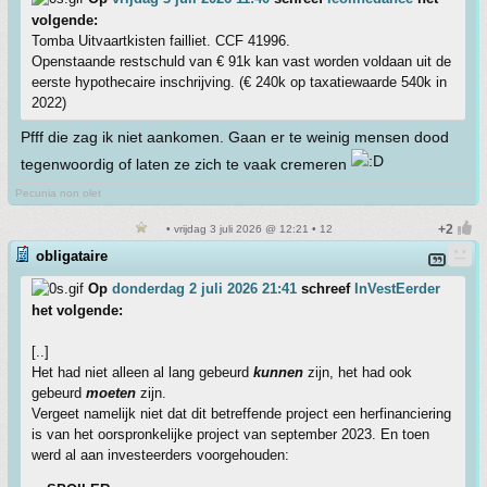
volgende:
Tomba Uitvaartkisten failliet. CCF 41996.
Openstaande restschuld van € 91k kan vast worden voldaan uit de
eerste hypothecaire inschrijving. (€ 240k op taxatiewaarde 540k in
2022)
Pfff die zag ik niet aankomen. Gaan er te weinig mensen dood
tegenwoordig of laten ze zich te vaak cremeren
Pecunia non olet
• vrijdag 3 juli 2026 @ 12:21 • 12
obligataire
Op
donderdag 2 juli 2026 21:41
schreef
InVestEerder
het volgende:
[..]
Het had niet alleen al lang gebeurd
kunnen
zijn, het had ook
gebeurd
moeten
zijn.
Vergeet namelijk niet dat dit betreffende project een herfinanciering
is van het oorspronkelijke project van september 2023. En toen
werd al aan investeerders voorgehouden: