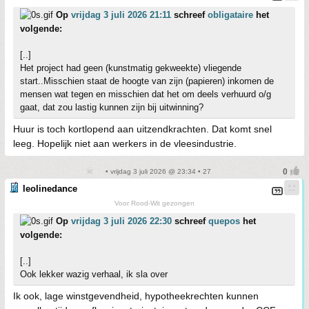
Op
vrijdag 3 juli 2026 21:11
schreef
obligataire
het
volgende:
[..]
Het project had geen (kunstmatig gekweekte) vliegende
start..Misschien staat de hoogte van zijn (papieren) inkomen de
mensen wat tegen en misschien dat het om deels verhuurd o/g
gaat, dat zou lastig kunnen zijn bij uitwinning?
Huur is toch kortlopend aan uitzendkrachten. Dat komt snel
leeg. Hopelijk niet aan werkers in de vleesindustrie.
• vrijdag 3 juli 2026 @ 23:34 • 27
leolinedance
Voor Rood-Wit gezongen
Op
vrijdag 3 juli 2026 22:30
schreef
quepos
het
volgende:
[..]
Ook lekker wazig verhaal, ik sla over
Ik ook, lage winstgevendheid, hypotheekrechten kunnen