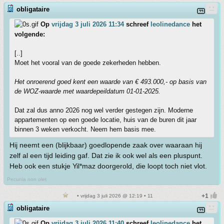
obligataire
Op
vrijdag 3 juli 2026 11:34
schreef
leolinedance
het
volgende:
[..]
Moet het vooral van de goede zekerheden hebben.
Het onroerend goed kent een waarde van € 493.000,- op basis van
de WOZ-waarde met waardepeildatum 01-01-2025.
Dat zal dus anno 2026 nog wel verder gestegen zijn. Moderne
appartementen op een goede locatie, huis van de buren dit jaar
binnen 3 weken verkocht. Neem hem basis mee.
Hij neemt een (blijkbaar) goedlopende zaak over waaraan hij
zelf al een tijd leiding gaf. Dat zie ik ook wel als een pluspunt.
Heb ook een stukje Yil*maz doorgerold, die loopt toch niet vlot.
Pecunia non olet
• vrijdag 3 juli 2026 @ 12:19 • 11
obligataire
Op
vrijdag 3 juli 2026 11:40
schreef
leolinedance
het