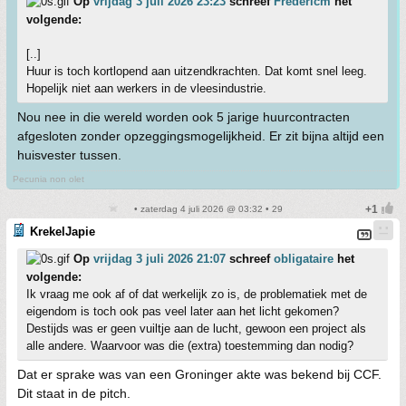
Op
vrijdag 3 juli 2026 23:23
schreef
Fredericm
het
volgende:
[..]
Huur is toch kortlopend aan uitzendkrachten. Dat komt snel leeg.
Hopelijk niet aan werkers in de vleesindustrie.
Nou nee in die wereld worden ook 5 jarige huurcontracten
afgesloten zonder opzeggingsmogelijkheid. Er zit bijna altijd een
huisvester tussen.
Pecunia non olet
• zaterdag 4 juli 2026 @ 03:32 • 29
KrekelJapie
Op
vrijdag 3 juli 2026 21:07
schreef
obligataire
het
volgende:
Ik vraag me ook af of dat werkelijk zo is, de problematiek met de
eigendom is toch ook pas veel later aan het licht gekomen?
Destijds was er geen vuiltje aan de lucht, gewoon een project als
alle andere. Waarvoor was die (extra) toestemming dan nodig?
Dat er sprake was van een Groninger akte was bekend bij CCF.
Dit staat in de pitch.