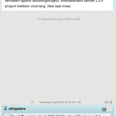
vervallen tijdens aflossingstraject, investeerders eerder CCF
project hebben voorrang. Nee laat maar.
▼ Advertentie door Refinery89
• zaterdag 4 juli 2026 @ 00:08 • 28
obligataire