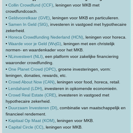
•
Collin Crowdfund (CCF)
, leningen voor MKB met
crowdfundcoach.
•
Geldvoorelkaar (GVE)
, leningen voor MKB en particulieren.
•
Samen In Geld (SIG)
, investeren in vastgoed met hypothecaire
zekerheid.
•
Horeca Crowdfunding Nederland (HCN)
, leningen voor horeca.
•
Waarde voor je Geld (WvjG)
, leningen met een christelijk
normen- en waardenkader voor het MKB.
•
NLinvesteert (NLI)
, een platform voor zakelijke financiering
waaronder crowdfunding.
•
One Planet Crowd (OPC)
, groene investeringen, vorm:
leningen, donaties, rewards, etc.
•
Crowd About Now (CAN)
, leningen voor food, horeca, retail.
•
Lendahand (LDH)
, investeren in opkomende economieën.
•
Crowd Real Estate (CRE)
, investeren in vastgoed met
hypothecaire zekerheid.
•
Duurzaam Investeren (DI)
, combinatie van maatschappelijk en
financieel rendement.
•
Kapitaal Op Maat (KOM)
, leningen voor MKB.
•
Capital Circle (CC)
, leningen voor MKB.