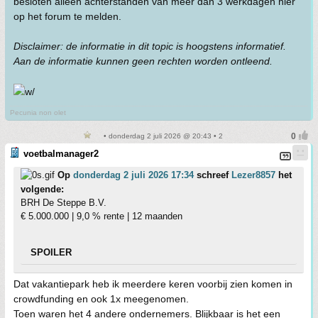
besloten alleen achterstanden van meer dan 3 werkdagen hier
op het forum te melden.
Disclaimer: de informatie in dit topic is hoogstens informatief.
Aan de informatie kunnen geen rechten worden ontleend.
Pecunia non olet
• donderdag 2 juli 2026 @ 20:43 • 2
voetbalmanager2
Op
donderdag 2 juli 2026 17:34
schreef
Lezer8857
het
volgende:
BRH De Steppe B.V.
€ 5.000.000 | 9,0 % rente | 12 maanden
SPOILER
Dat vakantiepark heb ik meerdere keren voorbij zien komen in
crowdfunding en ook 1x meegenomen.
Toen waren het 4 andere ondernemers. Blijkbaar is het een