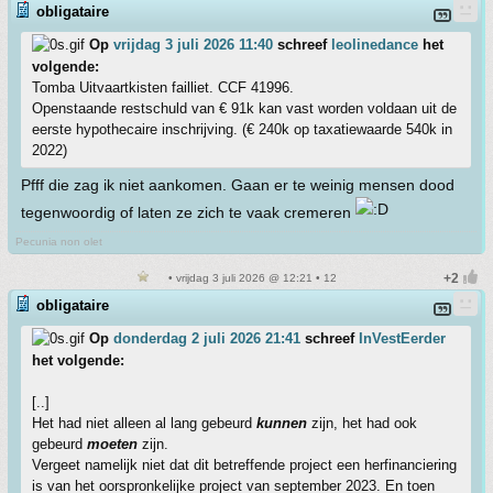
obligataire
Op
vrijdag 3 juli 2026 11:40
schreef
leolinedance
het
volgende:
Tomba Uitvaartkisten failliet. CCF 41996.
Openstaande restschuld van € 91k kan vast worden voldaan uit de
eerste hypothecaire inschrijving. (€ 240k op taxatiewaarde 540k in
2022)
Pfff die zag ik niet aankomen. Gaan er te weinig mensen dood
tegenwoordig of laten ze zich te vaak cremeren
Pecunia non olet
• vrijdag 3 juli 2026 @ 12:21 • 12
obligataire
Op
donderdag 2 juli 2026 21:41
schreef
InVestEerder
het volgende:
[..]
Het had niet alleen al lang gebeurd
kunnen
zijn, het had ook
gebeurd
moeten
zijn.
Vergeet namelijk niet dat dit betreffende project een herfinanciering
is van het oorspronkelijke project van september 2023. En toen