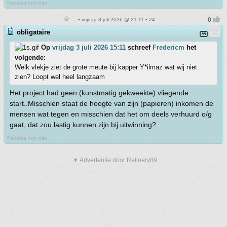
Pecunia non olet
• vrijdag 3 juli 2026 @ 21:11 • 24
obligataire
Op
vrijdag 3 juli 2026 15:11
schreef
Fredericm
het
volgende:
Welk vlekje ziet de grote meute bij kapper Y*ilmaz wat wij niet
zien? Loopt wel heel langzaam
Het project had geen (kunstmatig gekweekte) vliegende
start..Misschien staat de hoogte van zijn (papieren) inkomen de
mensen wat tegen en misschien dat het om deels verhuurd o/g
gaat, dat zou lastig kunnen zijn bij uitwinning?
Pecunia non olet
▼ Advertentie door Refinery89