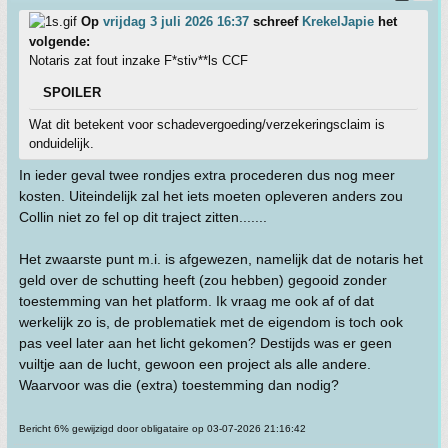
Op
vrijdag 3 juli 2026 16:37
schreef
KrekelJapie
het
volgende:
Notaris zat fout inzake F*stiv**ls CCF
SPOILER
Wat dit betekent voor schadevergoeding/verzekeringsclaim is
onduidelijk.
In ieder geval twee rondjes extra procederen dus nog meer
kosten. Uiteindelijk zal het iets moeten opleveren anders zou
Collin niet zo fel op dit traject zitten.......
Het zwaarste punt m.i. is afgewezen, namelijk dat de notaris het
geld over de schutting heeft (zou hebben) gegooid zonder
toestemming van het platform. Ik vraag me ook af of dat
werkelijk zo is, de problematiek met de eigendom is toch ook
pas veel later aan het licht gekomen? Destijds was er geen
vuiltje aan de lucht, gewoon een project als alle andere.
Waarvoor was die (extra) toestemming dan nodig?
Bericht 6% gewijzigd door obligataire op 03-07-2026 21:16:42