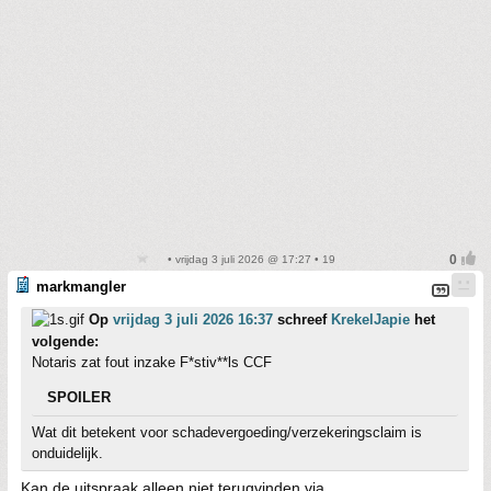
• vrijdag 3 juli 2026 @ 17:27 • 19
markmangler
Op
vrijdag 3 juli 2026 16:37
schreef
KrekelJapie
het
volgende:
Notaris zat fout inzake F*stiv**ls CCF
SPOILER
Wat dit betekent voor schadevergoeding/verzekeringsclaim is
onduidelijk.
Kan de uitspraak alleen niet terugvinden via