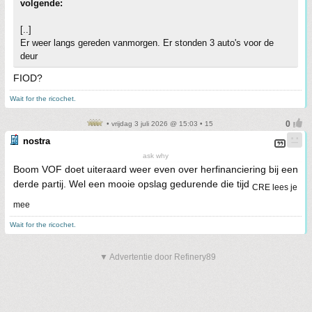
volgende:
[..]
Er weer langs gereden vanmorgen. Er stonden 3 auto's voor de
deur
FIOD?
Wait for the ricochet.
• vrijdag 3 juli 2026 @ 15:03 • 15
nostra
ask why
Boom VOF doet uiteraard weer even over herfinanciering bij een
derde partij. Wel een mooie opslag gedurende die tijd
CRE lees je
mee
Wait for the ricochet.
▼ Advertentie door Refinery89