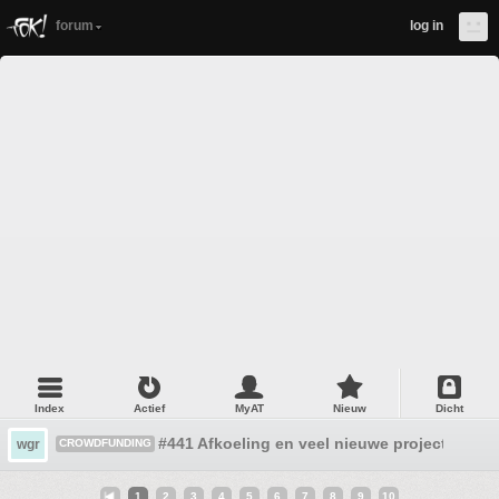
forum
log in
Index
Actief
MyAT
Nieuw
Dicht
#441 Afkoeling en veel nieuwe projecten...
wgr
CROWDFUNDING
1
2
3
4
5
6
7
8
9
10