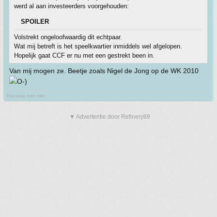
werd al aan investeerders voorgehouden:
SPOILER
Volstrekt ongeloofwaardig dit echtpaar.
Wat mij betreft is het speelkwartier inmiddels wel afgelopen.
Hopelijk gaat CCF er nu met een gestrekt been in.
Van mij mogen ze. Beetje zoals Nigel de Jong op de WK 2010
Pecunia non olet
▼ Advertentie door Refinery89