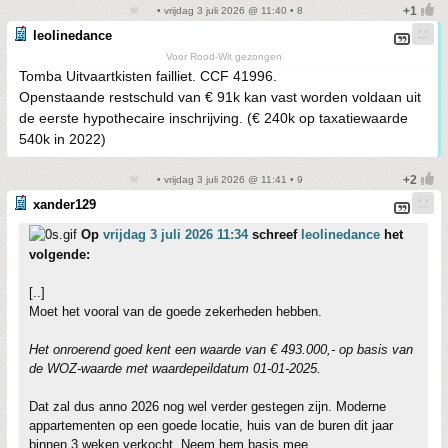
• vrijdag 3 juli 2026 @ 11:40 • 8
leolinedance
Voor Rood-Wit gezongen
Tomba Uitvaartkisten failliet. CCF 41996.
Openstaande restschuld van € 91k kan vast worden voldaan uit
de eerste hypothecaire inschrijving. (€ 240k op taxatiewaarde
540k in 2022)
• vrijdag 3 juli 2026 @ 11:41 • 9
xander129
Op
vrijdag 3 juli 2026 11:34
schreef
leolinedance
het
volgende:
[..]
Moet het vooral van de goede zekerheden hebben.
Het onroerend goed kent een waarde van € 493.000,- op basis van
de WOZ-waarde met waardepeildatum 01-01-2025.
Dat zal dus anno 2026 nog wel verder gestegen zijn. Moderne
appartementen op een goede locatie, huis van de buren dit jaar
binnen 3 weken verkocht. Neem hem basis mee.