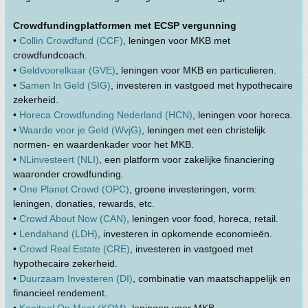
Crowdfundingplatformen met ECSP vergunning
•
Collin Crowdfund (CCF)
, leningen voor MKB met
crowdfundcoach.
•
Geldvoorelkaar (GVE)
, leningen voor MKB en particulieren.
•
Samen In Geld (SIG)
, investeren in vastgoed met hypothecaire
zekerheid.
•
Horeca Crowdfunding Nederland (HCN)
, leningen voor horeca.
•
Waarde voor je Geld (WvjG)
, leningen met een christelijk
normen- en waardenkader voor het MKB.
•
NLinvesteert (NLI)
, een platform voor zakelijke financiering
waaronder crowdfunding.
•
One Planet Crowd (OPC)
, groene investeringen, vorm:
leningen, donaties, rewards, etc.
•
Crowd About Now (CAN)
, leningen voor food, horeca, retail.
•
Lendahand (LDH)
, investeren in opkomende economieën.
•
Crowd Real Estate (CRE)
, investeren in vastgoed met
hypothecaire zekerheid.
•
Duurzaam Investeren (DI)
, combinatie van maatschappelijk en
financieel rendement.
•
Kapitaal Op Maat (KOM)
, leningen voor MKB.