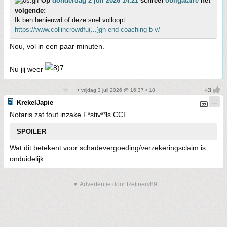
Op
donderdag 2 juli 2026 14:21
schreef
obligataire
het
volgende:
Ik ben benieuwd of deze snel volloopt:
https://www.collincrowdfu(...)gh-end-coaching-b-v/
Nou, vol in een paar minuten.
Nu jij weer
• vrijdag 3 juli 2026 @ 16:37 • 18
KrekelJapie
Notaris zat fout inzake F*stiv**ls CCF
SPOILER
Wat dit betekent voor schadevergoeding/verzekeringsclaim is
onduidelijk.
▼ Advertentie door Refinery89