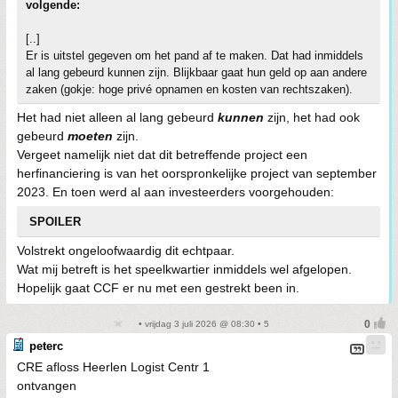
volgende:
[..]
Er is uitstel gegeven om het pand af te maken. Dat had inmiddels
al lang gebeurd kunnen zijn. Blijkbaar gaat hun geld op aan andere
zaken (gokje: hoge privé opnamen en kosten van rechtszaken).
Het had niet alleen al lang gebeurd
kunnen
zijn, het had ook
gebeurd
moeten
zijn.
Vergeet namelijk niet dat dit betreffende project een
herfinanciering is van het oorspronkelijke project van september
2023. En toen werd al aan investeerders voorgehouden:
SPOILER
Volstrekt ongeloofwaardig dit echtpaar.
Wat mij betreft is het speelkwartier inmiddels wel afgelopen.
Hopelijk gaat CCF er nu met een gestrekt been in.
• vrijdag 3 juli 2026 @ 08:30 • 5
peterc
CRE afloss Heerlen Logist Centr 1
ontvangen