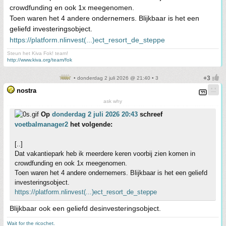
crowdfunding en ook 1x meegenomen.
Toen waren het 4 andere ondernemers. Blijkbaar is het een
geliefd investeringsobject.
https://platform.nlinvest(...)ect_resort_de_steppe
Steun het Kiva Fok! team!
http://www.kiva.org/team/fok
• donderdag 2 juli 2026 @ 21:40 • 3
nostra
ask why
Op
donderdag 2 juli 2026 20:43
schreef
voetbalmanager2
het volgende:
[..]
Dat vakantiepark heb ik meerdere keren voorbij zien komen in
crowdfunding en ook 1x meegenomen.
Toen waren het 4 andere ondernemers. Blijkbaar is het een geliefd
investeringsobject.
https://platform.nlinvest(...)ect_resort_de_steppe
Blijkbaar ook een geliefd desinvesteringsobject.
Wait for the ricochet.