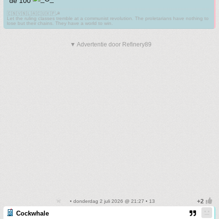
de 100
🇨🇳🇻🇳🇱🇦🇨🇺🇰🇵☭
Let the ruling classes tremble at a communist revolution. The proletarians have nothing to
lose but their chains. They have a world to win.
▼ Advertentie door Refinery89
• donderdag 2 juli 2026 @ 21:27 • 13
Cockwhale