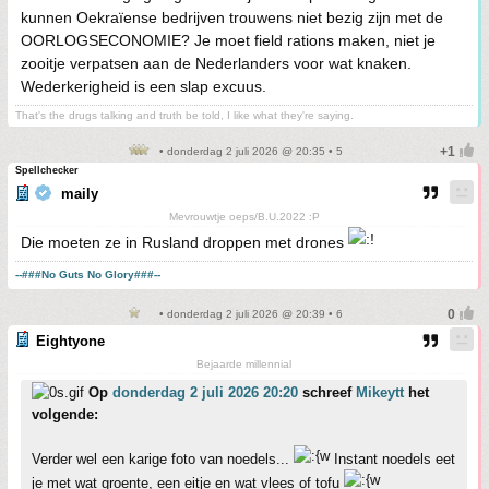
kunnen Oekraïense bedrijven trouwens niet bezig zijn met de
OORLOGSECONOMIE? Je moet field rations maken, niet je
zooitje verpatsen aan de Nederlanders voor wat knaken.
Wederkerigheid is een slap excuus.
That's the drugs talking and truth be told, I like what they're saying.
• donderdag 2 juli 2026 @ 20:35 • 5
Spellchecker
maily
Mevrouwtje oeps/B.U.2022 :P
Die moeten ze in Rusland droppen met drones
--###No Guts No Glory###--
• donderdag 2 juli 2026 @ 20:39 • 6
Eightyone
Bejaarde millennial
Op
donderdag 2 juli 2026 20:20
schreef
Mikeytt
het
volgende:
Verder wel een karige foto van noedels...
Instant noedels eet
je met wat groente, een eitje en wat vlees of tofu