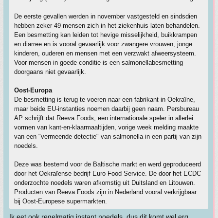
De eerste gevallen werden in november vastgesteld en sindsdien
hebben zeker 49 mensen zich in het ziekenhuis laten behandelen.
Een besmetting kan leiden tot hevige misselijkheid, buikkrampen
en diarree en is vooral gevaarlijk voor zwangere vrouwen, jonge
kinderen, ouderen en mensen met een verzwakt afweersysteem.
Voor mensen in goede conditie is een salmonellabesmetting
doorgaans niet gevaarlijk.
Oost-Europa
De besmetting is terug te voeren naar een fabrikant in Oekraïne,
maar beide EU-instanties noemen daarbij geen naam. Persbureau
AP schrijft dat Reeva Foods, een internationale speler in allerlei
vormen van kant-en-klaarmaaltijden, vorige week melding maakte
van een "vermeende detectie" van salmonella in een partij van zijn
noedels.
Deze was bestemd voor de Baltische markt en werd geproduceerd
door het Oekraïense bedrijf Euro Food Service. De door het ECDC
onderzochte noedels waren afkomstig uit Duitsland en Litouwen.
Producten van Reeva Foods zijn in Nederland vooral verkrijgbaar
bij Oost-Europese supermarkten.
Ik eet ook regelmatig instant noedels, dus dit komt wel erg