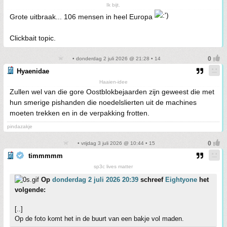
Ik bijt.
Grote uitbraak... 106 mensen in heel Europa
Clickbait topic.
• donderdag 2 juli 2026 @ 21:28 • 14
Hyaenidae
Haaien-idee
Zullen wel van die gore Oostblokbejaarden zijn geweest die met
hun smerige pishanden die noedelslierten uit de machines
moeten trekken en in de verpakking frotten.
pindazakje
• vrijdag 3 juli 2026 @ 10:44 • 15
timmmmm
sp3c lives matter
Op
donderdag 2 juli 2026 20:39
schreef
Eightyone
het
volgende:
[..]
Op de foto komt het in de buurt van een bakje vol maden.