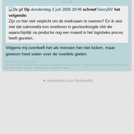
Any/All
Op
donderdag 2 juli 2026 20:40
schreef
GerryDV
het
volgende:
Zijn ze hier niet verplicht om de merknaam te noemen? En ik wist
niet dat salmonella kon overleven in gevriesdroogde shit die
waarschijnlijk na productie nog een maand in het logistieke proces
heeft gezeten..
Volgens mij overleeft het als mensen het niet koken, maar
gewoon heet water over de noedels gieten.
🇨🇳🇻🇳🇱🇦🇨🇺🇰🇵☭
Let the ruling classes tremble at a communist revolution. The proletarians have nothing to
lose but their chains. They have a world to win.
▼ Advertentie door Refinery89