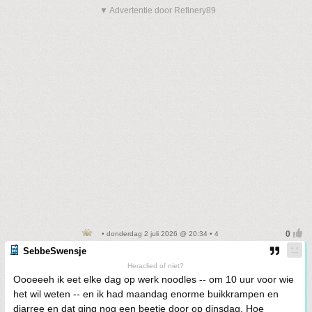
▼ Advertentie door Refinery89
• donderdag 2 juli 2026 @ 20:34 • 4
SebbeSwensje
Heraclied of niet?
Oooeeeh ik eet elke dag op werk noodles -- om 10 uur voor wie
het wil weten -- en ik had maandag enorme buikkrampen en
diarree en dat ging nog een beetje door op dinsdag. Hoe