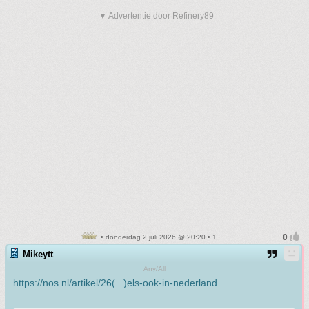
▼ Advertentie door Refinery89
• donderdag 2 juli 2026 @ 20:20 • 1
Mikeytt
Any/All
https://nos.nl/artikel/26(...)els-ook-in-nederland