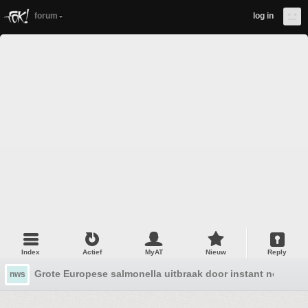
forum
log in
Index
Actief
MyAT
Nieuw
Reply
Grote Europese salmonella uitbraak door instant noedels 
nws