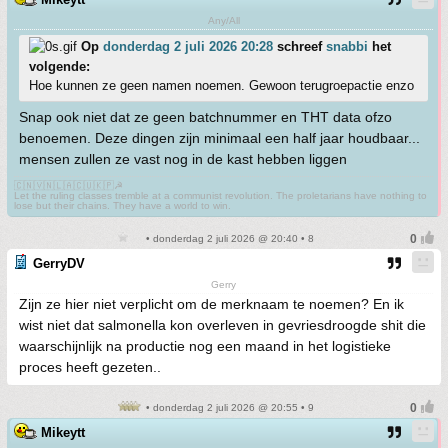
Any/All
Op
donderdag 2 juli 2026 20:28
schreef
snabbi
het
volgende:
Hoe kunnen ze geen namen noemen. Gewoon terugroepactie enzo
Snap ook niet dat ze geen batchnummer en THT data ofzo
benoemen. Deze dingen zijn minimaal een half jaar houdbaar...
mensen zullen ze vast nog in de kast hebben liggen
🇨🇳🇻🇳🇱🇦🇨🇺🇰🇵☭
Let the ruling classes tremble at a communist revolution. The proletarians have nothing to
lose but their chains. They have a world to win.
• donderdag 2 juli 2026 @ 20:40 • 8
GerryDV
Gerry
Zijn ze hier niet verplicht om de merknaam te noemen? En ik
wist niet dat salmonella kon overleven in gevriesdroogde shit die
waarschijnlijk na productie nog een maand in het logistieke
proces heeft gezeten..
• donderdag 2 juli 2026 @ 20:55 • 9
Mikeytt