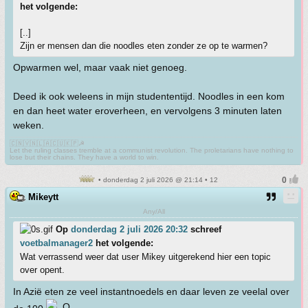
het volgende:
[..]
Zijn er mensen dan die noodles eten zonder ze op te warmen?
Opwarmen wel, maar vaak niet genoeg.
Deed ik ook weleens in mijn studententijd. Noodles in een kom
en dan heet water eroverheen, en vervolgens 3 minuten laten
weken.
🇨🇳🇻🇳🇱🇦🇨🇺🇰🇵☭
Let the ruling classes tremble at a communist revolution. The proletarians have nothing to
lose but their chains. They have a world to win.
• donderdag 2 juli 2026 @ 21:14 • 12
Mikeytt
Any/All
Op
donderdag 2 juli 2026 20:32
schreef
voetbalmanager2
het volgende:
Wat verrassend weer dat user Mikey uitgerekend hier een topic
over opent.
In Azië eten ze veel instantnoedels en daar leven ze veelal over