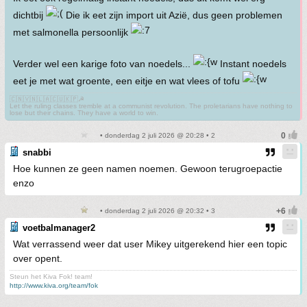
dichtbij
Die ik eet zijn import uit Azië, dus geen problemen
met salmonella persoonlijk
Verder wel een karige foto van noedels...
Instant noedels
eet je met wat groente, een eitje en wat vlees of tofu
🇨🇳🇻🇳🇱🇦🇨🇺🇰🇵☭
Let the ruling classes tremble at a communist revolution. The proletarians have nothing to
lose but their chains. They have a world to win.
• donderdag 2 juli 2026 @ 20:28 • 2
snabbi
Hoe kunnen ze geen namen noemen. Gewoon terugroepactie
enzo
• donderdag 2 juli 2026 @ 20:32 • 3
voetbalmanager2
Wat verrassend weer dat user Mikey uitgerekend hier een topic
over opent.
Steun het Kiva Fok! team!
http://www.kiva.org/team/fok