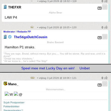
• vrijdag 3 juli 2026 @ 18:02 • 119
THEFXR
Alpha Bear
LAW P4
• vrijdag 3 juli 2026 @ 18:05 • 120
Moderator / Redactie FP
TheStigsDutchCousin
Brabo Bastard
Hamilton P1 straks.
"They are rage. Brutal, without mercy. But you.... You will be worse. Rip and tear, until it is
done!"
"Omae wa mou shindeiru."
"All we know is... he's called The Stig!"
Speel mee met Lucky Day en win!
Unibet
• vrijdag 3 juli 2026 @ 18:06 • 121
Mano_
Manomanoman..
Scjvb Postpoetser
Fokkerblokker
Sterrenplaatjes *;