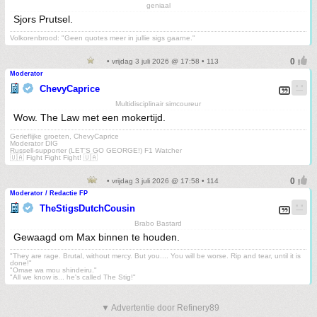
geniaal
Sjors Prutsel.
Volkorenbrood: "Geen quotes meer in jullie sigs gaarne."
• vrijdag 3 juli 2026 @ 17:58 • 113
Moderator
ChevyCaprice
Multidisciplinair simcoureur
Wow. The Law met een mokertijd.
Gerieflijke groeten, ChevyCaprice
Moderator DIG
Russell-supporter (LET'S GO GEORGE!) F1 Watcher
🇺🇦 Fight Fight Fight! 🇺🇦
• vrijdag 3 juli 2026 @ 17:58 • 114
Moderator / Redactie FP
TheStigsDutchCousin
Brabo Bastard
Gewaagd om Max binnen te houden.
"They are rage. Brutal, without mercy. But you.... You will be worse. Rip and tear, until it is
done!"
"Omae wa mou shindeiru."
"All we know is... he's called The Stig!"
▼ Advertentie door Refinery89