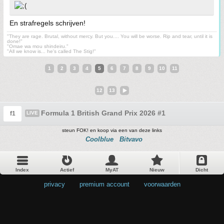
En strafregels schrijven!
"They are rage. Brutal, without mercy. But you.... You will be worse. Rip and tear, until it is
done!"
"Omae wa mou shindeiru."
"All we know is... he's called The Stig!"
1
2
3
4
5
6
7
8
9
10
11
12
13
Formula 1 British Grand Prix 2026 #1
f1
LIVE
steun FOK! en koop via een van deze links
Coolblue
Bitvavo
Index
Actief
MyAT
Nieuw
Dicht
privacy
•
premium account
•
voorwaarden