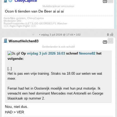
ChevyCaprice
Multidisciplinair simcoureur
Ocon 6 tienden van De Beer ai ai ai
Gerieflijke groeten, ChevyCaprice
Moderator DIG
Russell-supporter (LET'S GO GEORGE!) F1 Watcher
🇺🇦 Fight Fight Fight! 🇺🇦
• vrijdag 3 juli 2026 @ 17:44 • 102
WismutVeilchen83
Gelderlander is ook schuld!
Op
vrijdag 3 juli 2026 16:03
schreef
Newone82
het
volgende:
[..]
Het is pas een vrije training. Straks na 18.00 uur weten we wat
meer.
Ferrari had het in Oostenrijk moeilijk met hun prut motortje. Ik
verwacht een heel dominant Mercedes met Antonelli en George
blaaskaak op nummer 2.
Nou, niet dus.
HAD > VER