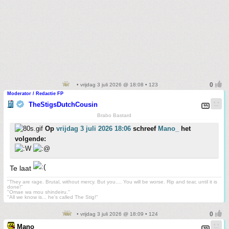
• vrijdag 3 juli 2026 @ 18:08 • 123
Moderator / Redactie FP
TheStigsDutchCousin
Brabo Bastard
Op
vrijdag 3 juli 2026 18:06
schreef
Mano_
het
volgende:
Te laat
"They are rage. Brutal, without mercy. But you.... You will be worse. Rip and tear, until it is
done!"
"Omae wa mou shindeiru."
"All we know is... he's called The Stig!"
• vrijdag 3 juli 2026 @ 18:09 • 124
Mano_