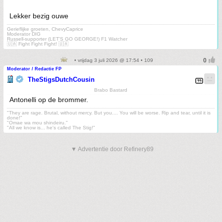
Lekker bezig ouwe
Gerieflijke groeten, ChevyCaprice
Moderator DIG
Russell-supporter (LET'S GO GEORGE!) F1 Watcher
🇺🇦 Fight Fight Fight! 🇺🇦
• vrijdag 3 juli 2026 @ 17:54 • 109
Moderator / Redactie FP
TheStigsDutchCousin
Brabo Bastard
Antonelli op de brommer.
"They are rage. Brutal, without mercy. But you.... You will be worse. Rip and tear, until it is
done!"
"Omae wa mou shindeiru."
"All we know is... he's called The Stig!"
▼ Advertentie door Refinery89