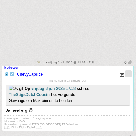
• vrijdag 3 juli 2026 @ 18:01 • 118
Moderator
ChevyCaprice
Multidisciplinair simcoureur
Op
vrijdag 3 juli 2026 17:58
schreef
TheStigsDutchCousin
het volgende:
Gewaagd om Max binnen te houden.
Ja heel erg 😅
Gerieflijke groeten, ChevyCaprice
Moderator DIG
Russell-supporter (LET'S GO GEORGE!) F1 Watcher
🇺🇦 Fight Fight Fight! 🇺🇦