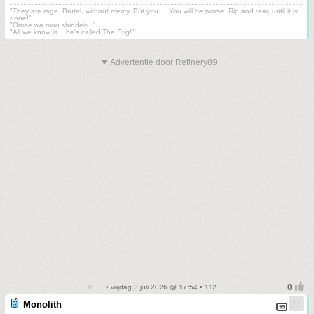
"They are rage. Brutal, without mercy. But you.... You will be worse. Rip and tear, until it is
done!"
"Omae wa mou shindeiru."
"All we know is... he's called The Stig!"
▼ Advertentie door Refinery89
• vrijdag 3 juli 2026 @ 17:54 • 112
Monolith