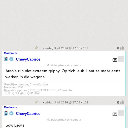
• vrijdag 3 juli 2026 @ 17:53 • 107
Moderator
ChevyCaprice
Multidisciplinair simcoureur
Auto’s zijn niet extreem grippy. Op zich leuk. Laat ze maar eens
werken in die wagens
Gerieflijke groeten, ChevyCaprice
Moderator DIG
Russell-supporter (LET'S GO GEORGE!) F1 Watcher
🇺🇦 Fight Fight Fight! 🇺🇦
• vrijdag 3 juli 2026 @ 17:54 • 108
Moderator
ChevyCaprice
Multidisciplinair simcoureur
Sow Lewis