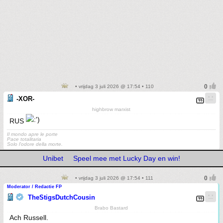
• vrijdag 3 juli 2026 @ 17:54 • 110
-XOR-
highbrow marxist
RUS
Il mondo apre le porte
Pace totalitaria
Solo l'odore della morte.
Unibet
Speel mee met Lucky Day en win!
• vrijdag 3 juli 2026 @ 17:54 • 111
Moderator / Redactie FP
TheStigsDutchCousin
Brabo Bastard
Ach Russell.