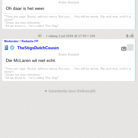
Brabo Bastard
Oh daar is het weer.
"They are rage. Brutal, without mercy. But you.... You will be worse. Rip and tear, until it is
done!"
"Omae wa mou shindeiru."
"All we know is... he's called The Stig!"
• vrijdag 3 juli 2026 @ 17:52 • 106
Moderator / Redactie FP
TheStigsDutchCousin
Brabo Bastard
Die McLaren wil niet echt.
"They are rage. Brutal, without mercy. But you.... You will be worse. Rip and tear, until it is
done!"
"Omae wa mou shindeiru."
"All we know is... he's called The Stig!"
▼ Advertentie door Refinery89