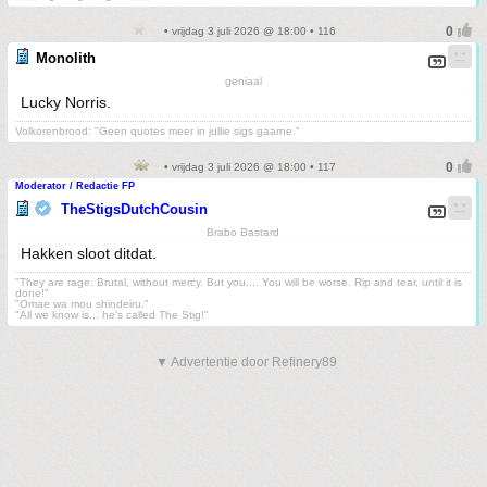
• vrijdag 3 juli 2026 @ 18:00 • 116
Monolith
geniaal
Lucky Norris.
Volkorenbrood: "Geen quotes meer in jullie sigs gaarne."
• vrijdag 3 juli 2026 @ 18:00 • 117
Moderator / Redactie FP
TheStigsDutchCousin
Brabo Bastard
Hakken sloot ditdat.
"They are rage. Brutal, without mercy. But you.... You will be worse. Rip and tear, until it is
done!"
"Omae wa mou shindeiru."
"All we know is... he's called The Stig!"
▼ Advertentie door Refinery89