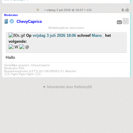
• vrijdag 3 juli 2026 @ 18:07 • 122
Moderator
ChevyCaprice
Multidisciplinair simcoureur
Op
vrijdag 3 juli 2026 18:06
schreef
Mano_
het
volgende:
Hallo
Gerieflijke groeten, ChevyCaprice
Moderator DIG
Russell-supporter (LET'S GO GEORGE!) F1 Watcher
🇺🇦 Fight Fight Fight! 🇺🇦
▼ Advertentie door Refinery89