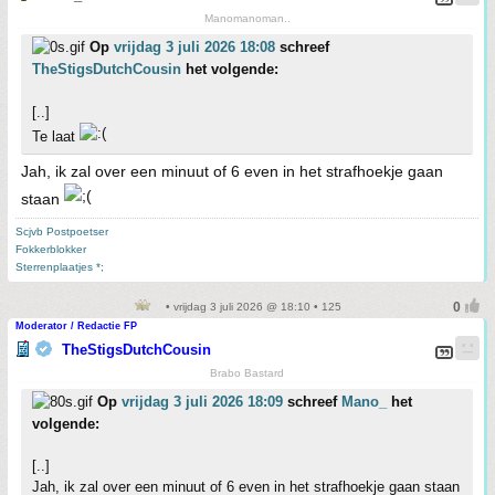
Manomanoman..
Op
vrijdag 3 juli 2026 18:08
schreef
TheStigsDutchCousin
het volgende:
[..]
Te laat
Jah, ik zal over een minuut of 6 even in het strafhoekje gaan
staan
Scjvb Postpoetser
Fokkerblokker
Sterrenplaatjes *;
• vrijdag 3 juli 2026 @ 18:10 • 125
Moderator / Redactie FP
TheStigsDutchCousin
Brabo Bastard
Op
vrijdag 3 juli 2026 18:09
schreef
Mano_
het
volgende:
[..]
Jah, ik zal over een minuut of 6 even in het strafhoekje gaan staan