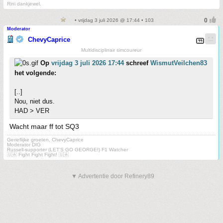
Rini dankjewel.
• vrijdag 3 juli 2026 @ 17:44 • 103
Moderator
ChevyCaprice
Multidisciplinair simcoureur
Op
vrijdag 3 juli 2026 17:44
schreef
WismutVeilchen83
het volgende:
[..]
Nou, niet dus.
HAD > VER
Wacht maar ff tot SQ3
Gerieflijke groeten, ChevyCaprice
Moderator DIG
Russell-supporter (LET'S GO GEORGE!) F1 Watcher
🇺🇦 Fight Fight Fight! 🇺🇦
▼ Advertentie door Refinery89