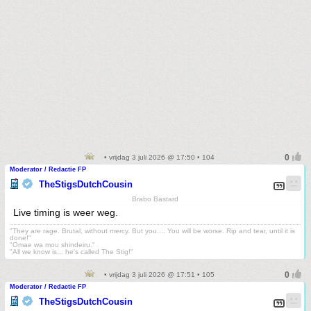
• vrijdag 3 juli 2026 @ 17:50 • 104
Moderator / Redactie FP
TheStigsDutchCousin
Brabo Bastard
Live timing is weer weg.
"They are rage. Brutal, without mercy. But you.... You will be worse. Rip and tear, until it is
done!"
"Omae wa mou shindeiru."
"All we know is... he's called The Stig!"
• vrijdag 3 juli 2026 @ 17:51 • 105
Moderator / Redactie FP
TheStigsDutchCousin