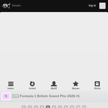
forum
log in
Index
Actief
MyAT
Nieuw
Dicht
Formula 1 British Grand Prix 2026 #1
f1
LIVE
1
2
3
4
5
6
7
8
9
10
11