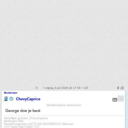
• vrijdag 3 juli 2026 @ 17:59 • 115
Moderator
ChevyCaprice
Multidisciplinair simcoureur
George doe je best
Gerieflijke groeten, ChevyCaprice
Moderator DIG
Russell-supporter (LET'S GO GEORGE!) F1 Watcher
🇺🇦 Fight Fight Fight! 🇺🇦