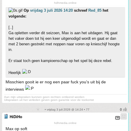
hdhmedia.online
Op
vrijdag 3 juli 2026 14:20
schreef
Red_85
het
volgende:
[..]
Ga opletten verder dit seizoen, Max is aan het uitdagen. Hij gaat
het vaker doen tot hij een keer uitgenodigd wordt en gaat er dan
met 2 benen gestrekt met noppen naar voren op knieschijf hoogte
in.
Er staat toch geen kampioenschap op het spel bij deze rebel.
Heerlijk
Misschien gooit ie er nog een paar fuck you's uit bij de
interviews
Aan mijn uitspraken kunnen geen rechten ontleend worden
Uitspraken uit het verleden geven geen garantie voor de toekomst
• vrijdag 3 juli 2026 @ 14:24 • 77
HiDiHo
hdhmedia.online
Max op soft