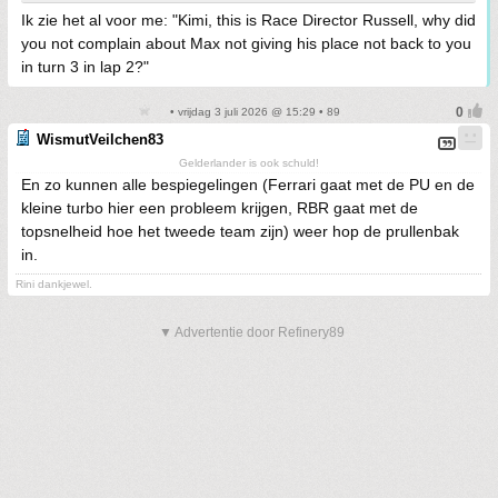
Ik zie het al voor me: "Kimi, this is Race Director Russell, why did
you not complain about Max not giving his place not back to you
in turn 3 in lap 2?"
• vrijdag 3 juli 2026 @ 15:29 • 89
WismutVeilchen83
Gelderlander is ook schuld!
En zo kunnen alle bespiegelingen (Ferrari gaat met de PU en de
kleine turbo hier een probleem krijgen, RBR gaat met de
topsnelheid hoe het tweede team zijn) weer hop de prullenbak
in.
Rini dankjewel.
▼ Advertentie door Refinery89