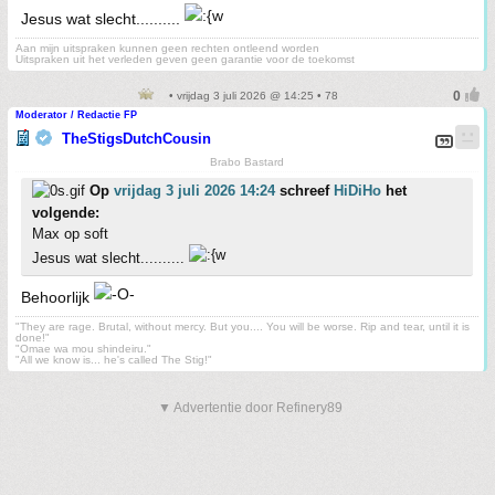
Jesus wat slecht..........
Aan mijn uitspraken kunnen geen rechten ontleend worden
Uitspraken uit het verleden geven geen garantie voor de toekomst
• vrijdag 3 juli 2026 @ 14:25 • 78
Moderator / Redactie FP
TheStigsDutchCousin
Brabo Bastard
Op
vrijdag 3 juli 2026 14:24
schreef
HiDiHo
het
volgende:
Max op soft
Jesus wat slecht..........
Behoorlijk
"They are rage. Brutal, without mercy. But you.... You will be worse. Rip and tear, until it is
done!"
"Omae wa mou shindeiru."
"All we know is... he's called The Stig!"
▼ Advertentie door Refinery89