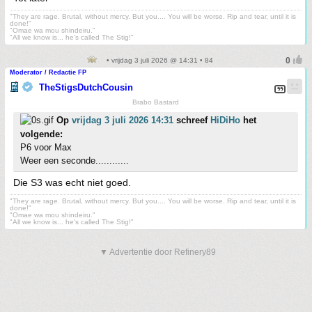
"They are rage. Brutal, without mercy. But you.... You will be worse. Rip and tear, until it is
done!"
"Omae wa mou shindeiru."
"All we know is... he's called The Stig!"
• vrijdag 3 juli 2026 @ 14:31 • 84
Moderator / Redactie FP
TheStigsDutchCousin
Brabo Bastard
Op
vrijdag 3 juli 2026 14:31
schreef
HiDiHo
het
volgende:
P6 voor Max
Weer een seconde............
Die S3 was echt niet goed.
"They are rage. Brutal, without mercy. But you.... You will be worse. Rip and tear, until it is
done!"
"Omae wa mou shindeiru."
"All we know is... he's called The Stig!"
▼ Advertentie door Refinery89