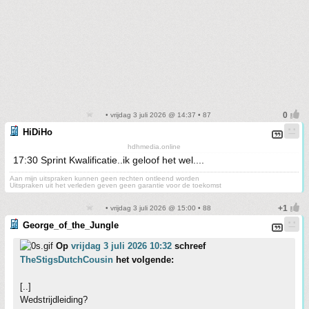
• vrijdag 3 juli 2026 @ 14:37 • 87
HiDiHo
hdhmedia.online
17:30 Sprint Kwalificatie..ik geloof het wel....
Aan mijn uitspraken kunnen geen rechten ontleend worden
Uitspraken uit het verleden geven geen garantie voor de toekomst
• vrijdag 3 juli 2026 @ 15:00 • 88
George_of_the_Jungle
Op
vrijdag 3 juli 2026 10:32
schreef
TheStigsDutchCousin
het volgende:
[..]
Wedstrijdleiding?