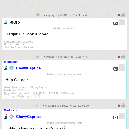
• vrijdag 3 juli 2026 @ 17:37 • 98
-XOR-
highbrow marxist
Hadjar FP1 ook al goed.
Il mondo apre le porte
Pace totalitaria
Solo l'odore della morte.
• vrijdag 3 juli 2026 @ 17:40 • 99
Moderator
ChevyCaprice
Multidisciplinair simcoureur
Hup George
Gerieflijke groeten, ChevyCaprice
Moderator DIG
Russell-supporter (LET'S GO GEORGE!) F1 Watcher
🇺🇦 Fight Fight Fight! 🇺🇦
• vrijdag 3 juli 2026 @ 17:41 • 100
Moderator
ChevyCaprice
Multidisciplinair simcoureur
Lekker clippen op entry Copse 🫢