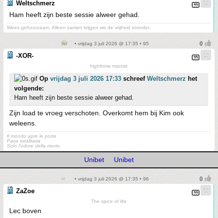
Weltschmerz
Ham heeft zijn beste sessie alweer gehad.
Wees gehoorzaam. Alleen samen krijgen we de vrijheid eronder.
• vrijdag 3 juli 2026 @ 17:35 • 95
-XOR-
highbrow marxist
Op
vrijdag 3 juli 2026 17:33
schreef
Weltschmerz
het
volgende:
Ham heeft zijn beste sessie alweer gehad.
Zijn load te vroeg verschoten. Overkomt hem bij Kim ook
weleens.
Il mondo apre le porte
Pace totalitaria
Solo l'odore della morte.
Unibet
Unibet
• vrijdag 3 juli 2026 @ 17:35 • 96
ZaZoe
The spice of life
Lec boven