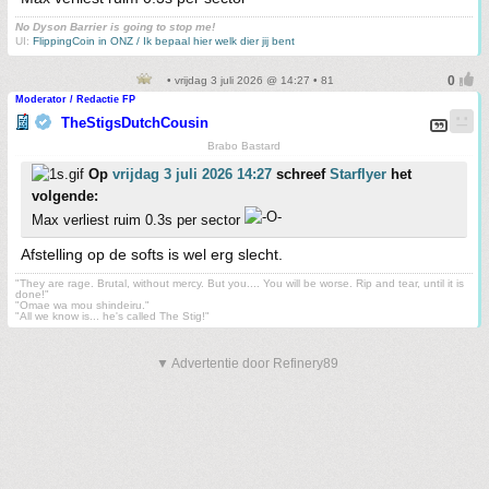
No Dyson Barrier is going to stop me!
UI:
FlippingCoin in ONZ / Ik bepaal hier welk dier jij bent
• vrijdag 3 juli 2026 @ 14:27 • 81
Moderator / Redactie FP
TheStigsDutchCousin
Brabo Bastard
Op
vrijdag 3 juli 2026 14:27
schreef
Starflyer
het
volgende:
Max verliest ruim 0.3s per sector
Afstelling op de softs is wel erg slecht.
"They are rage. Brutal, without mercy. But you.... You will be worse. Rip and tear, until it is
done!"
"Omae wa mou shindeiru."
"All we know is... he's called The Stig!"
▼ Advertentie door Refinery89