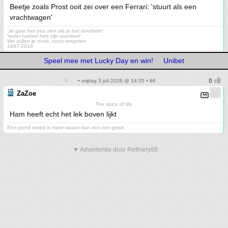
Beetje zoals Prost ooit zei over een Ferrari: 'stuurt als een
vrachtwagen'
'Je gaat het pas zien als je het doorhebt'
'Ieder nadeel heb zijn voordeel'
We zullen je nooit, nooit vergeten
1947-2016
Speel mee met Lucky Day en win!
Unibet
• vrijdag 3 juli 2026 @ 14:35 • 86
ZaZoe
The spice of life
Ham heeft echt het lek boven lijkt
Een pond moed is meer waard dan een ton geluk
▼ Advertentie door Refinery89