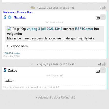
• vrijdag 3 juli 2026 @ 16:43 • 91
Moderator / Redactie Sport
Nattekat
De roze zeekat
Op
vrijdag 3 juli 2026 13:42
schreef
ESF1Gamer
het
volgende:
Max is de meest succesvolste coureur in de sprint @:Nattekat
Leuk voor hem.
100.000 katjes
Fuck the EBU!
• vrijdag 3 juli 2026 @ 16:58 • 92
ZaZoe
The spice of life
twitter
Een pond moed is meer waard dan een ton geluk
▼ Advertentie door Refinery89