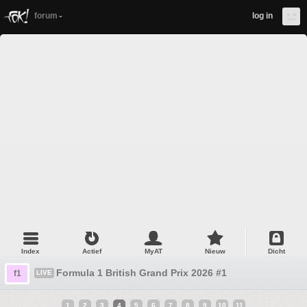
forum
log in
Index
Actief
MyAT
Nieuw
Dicht
Formula 1 British Grand Prix 2026 #1
f1
LIVE
1
2
3
4
5
6
7
8
9
10
11