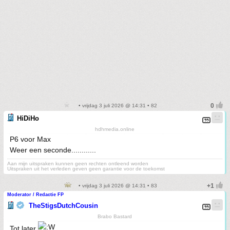
• vrijdag 3 juli 2026 @ 14:31 • 82
HiDiHo
hdhmedia.online
P6 voor Max
Weer een seconde............
Aan mijn uitspraken kunnen geen rechten ontleend worden
Uitspraken uit het verleden geven geen garantie voor de toekomst
• vrijdag 3 juli 2026 @ 14:31 • 83
Moderator / Redactie FP
TheStigsDutchCousin
Brabo Bastard
Tot later