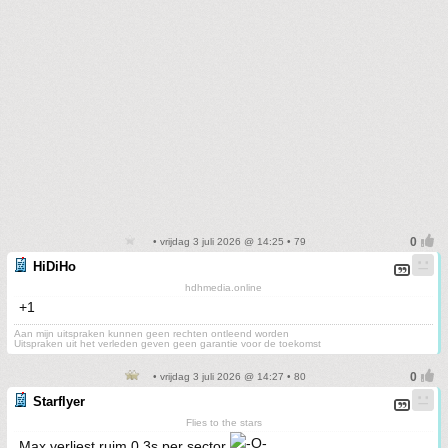
• vrijdag 3 juli 2026 @ 14:25 • 79
HiDiHo
hdhmedia.online
+1
Aan mijn uitspraken kunnen geen rechten ontleend worden
Uitspraken uit het verleden geven geen garantie voor de toekomst
• vrijdag 3 juli 2026 @ 14:27 • 80
Starflyer
Flies to the stars
Max verliest ruim 0.3s per sector