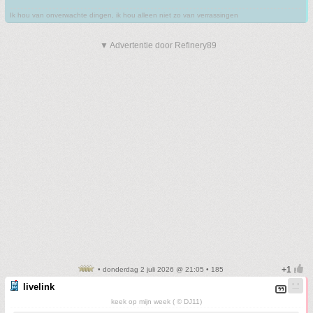
Ik hou van onverwachte dingen, ik hou alleen niet zo van verrassingen
▼ Advertentie door Refinery89
• donderdag 2 juli 2026 @ 21:05 • 185
livelink
keek op mijn week ( © DJ11)