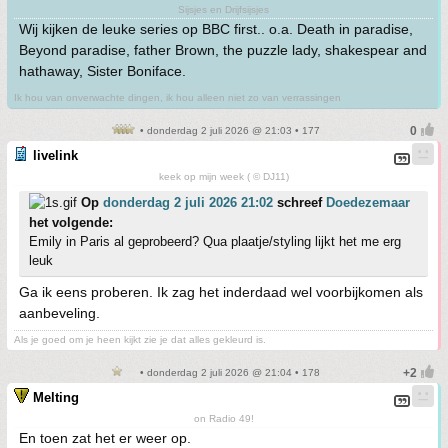
Sijsjes en Drijfsijsjes
Wij kijken de leuke series op BBC first.. o.a. Death in paradise,
Beyond paradise, father Brown, the puzzle lady, shakespear and
hathaway, Sister Boniface.
Ik hou van onverwachte dingen, ik hou alleen niet zo van verrassingen
• donderdag 2 juli 2026 @ 21:03 • 177
livelink
keek op mijn week ( © DJ11)
Op
donderdag 2 juli 2026 21:02
schreef
Doedezemaar
het volgende:
Emily in Paris al geprobeerd? Qua plaatje/styling lijkt het me erg
leuk
Ga ik eens proberen. Ik zag het inderdaad wel voorbijkomen als
aanbeveling.
Als je goed om je heen kijkt zie je dat alles gekleurd is.
• donderdag 2 juli 2026 @ 21:04 • 178
Melting
on Radio 49!
En toen zat het er weer op.