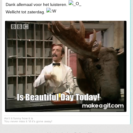
Dank allemaal voor het luisteren.
Wellicht tot zaterdag.
Ain't it funny how it is
You never miss it 'til it's gone away!