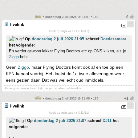
• donderdag 2 juli 2026 @ 21:07 • 188
livelink
keek op mijn week ( © DJ11)
Op
donderdag 2 juli 2026 21:05
schreef
Doedezemaar
het volgende:
En verder gewoon lekker Flying Doctors etc op ONS kijken, als je
Ziggo
hebt
Geen
Ziggo
, maar Flying Doctors komt ook af en toe op een
KPN-kanaal voorbij. Heb laatst de 1e twee afleveringen weer
eens gezien daar. Dat was wel echt oud inmiddels.
Als je goed om je heen kijkt zie je dat alles gekleurd is.
• donderdag 2 juli 2026 @ 21:08 • 189
livelink
keek op mijn week ( © DJ11)
Op
donderdag 2 juli 2026 21:07
schreef
DJ11
het
volgende: