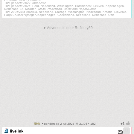
TRV
geboekt 2027
:
Indonesië
TRV
geboekt 2026
: Peru, Nederland, Washington, Hammerfest, Leuven, Kopenhagen,
Nederland, St. Maarten,
Malta, Nederland, Barcelona-Napoli/Rome
TRV 2025:Zuid-Amerika, Nederland, Chicago, Washington, Nederland, Kroatië, Slovenië,
Parijs/Brussel/Nijmegen/Kopenhagen, Griekenland, Nederland, Nederland, Oslo
▼ Advertentie door Refinery89
• donderdag 2 juli 2026 @ 21:05 • 182
livelink