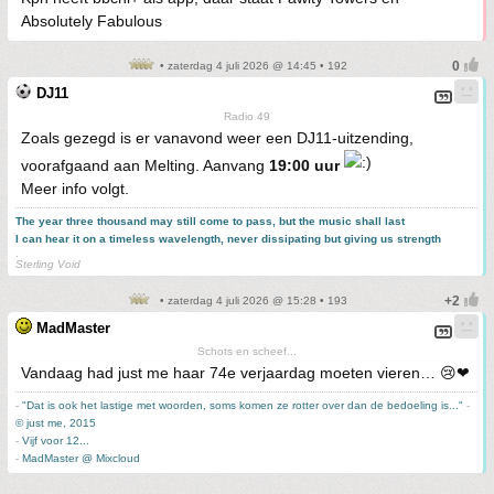
Absolutely Fabulous
• zaterdag 4 juli 2026 @ 14:45 • 192
DJ11
Radio 49
Zoals gezegd is er vanavond weer een DJ11-uitzending,
voorafgaand aan Melting. Aanvang
19:00 uur
Meer info volgt.
The year three thousand may still come to pass, but the music shall last
I can hear it on a timeless wavelength, never dissipating but giving us strength
.
Sterling Void
• zaterdag 4 juli 2026 @ 15:28 • 193
MadMaster
Schots en scheef...
Vandaag had just me haar 74e verjaardag moeten vieren… 😢❤
-
"Dat is ook het lastige met woorden, soms komen ze rotter over dan de bedoeling is..."
-
© just me, 2015
-
Vijf voor 12...
-
MadMaster @ Mixcloud