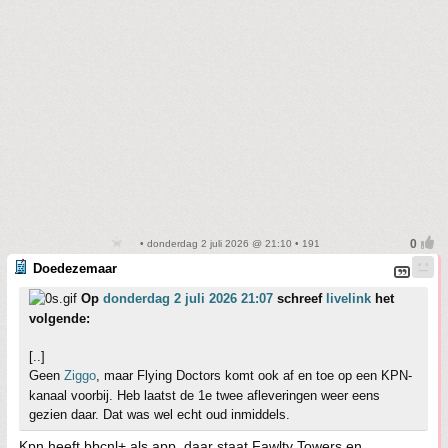
• donderdag 2 juli 2026 @ 21:10 • 191
Doedezemaar
Op
donderdag 2 juli 2026 21:07
schreef
livelink
het
volgende:
[..]
Geen
Ziggo
, maar Flying Doctors komt ook af en toe op een KPN-
kanaal voorbij. Heb laatst de 1e twee afleveringen weer eens
gezien daar. Dat was wel echt oud inmiddels.
Kpn heeft bbcnl+ als app, daar staat Fawlty Towers en