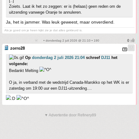
[..]
Zoiets. Laat ik het zo zeggen: er is (helaas) geen reden om de
uitzending vanwege Oranje te annuleren.
Ja, het is jammer. Was leuk geweest, maar onverdiend.
Als je goed om je heen kijkt zie je dat alles gekleurd is.
• donderdag 2 juli 2026 @ 21:10 • 190
zorro28
Op
donderdag 2 juli 2026 21:04
schreef
DJ11
het
volgende:
Bedankt Melting
O ja, in verband met de wedstrijd Canada-Marokko op het WK is er
zaterdag om 19:00 uur een DJ11-uitzending....
▼ Advertentie door Refinery89