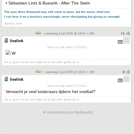
• Sébastien Lintz & Buesink - After The Swim
The year three thousand may still come to pass, but the music shall last
I can hear it on a timeless wavelength, never dissipating but giving us strength
.
Sterling Void
• zaterdag 4 juli 2026 @ 19:01 • 198
livelink
keek op mijn week ( © DJ11)
Als je goed om je heen kijkt zie je dat alles gekleurd is.
• zaterdag 4 juli 2026 @ 19:01 • 199
livelink
keek op mijn week ( © DJ11)
Verwacht je veel luisteraars tijdens het voetbal?
Als je goed om je heen kijkt zie je dat alles gekleurd is.
▼ Advertentie door Refinery89