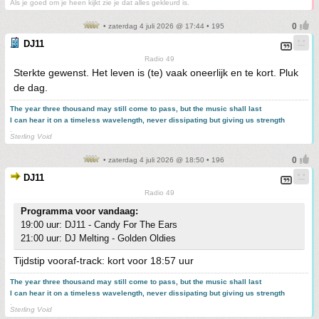
Als je goed om je heen kijkt zie je dat alles gekleurd is.
• zaterdag 4 juli 2026 @ 17:44 • 195
DJ11
Radio 49
Sterkte gewenst. Het leven is (te) vaak oneerlijk en te kort. Pluk
de dag.
The year three thousand may still come to pass, but the music shall last
I can hear it on a timeless wavelength, never dissipating but giving us strength
.
Sterling Void
• zaterdag 4 juli 2026 @ 18:50 • 196
DJ11
Radio 49
Programma voor vandaag:
19:00 uur: DJ11 - Candy For The Ears
21:00 uur: DJ Melting - Golden Oldies
Tijdstip vooraf-track: kort voor 18:57 uur
The year three thousand may still come to pass, but the music shall last
I can hear it on a timeless wavelength, never dissipating but giving us strength
.
Sterling Void