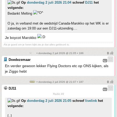
Op
donderdag 2 juli 2026 21:04
schreef
DJ11
het
volgende:
Bedankt Melting
O ja, in verband met de wedstrijd Canada-Marokko op het WK is er
zaterdag om 19:00 uur een DJ11-uitzending....
Je boycot Marokko
Als je goed om je heen kijkt zie je dat alles gekleurd is.
• donderdag 2 juli 2026 @ 21:05 • 186
Doedezemaar
En verder gewoon lekker Flying Doctors etc op ONS kijken, als
je Ziggo hebt
• donderdag 2 juli 2026 @ 21:07 • 187
DJ11
Radio 49
Op
donderdag 2 juli 2026 21:05
schreef
livelink
het
volgende:
[..]