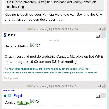
Ga ik eens proberen. Ik zag het inderdaad wel voorbijkomen als
aanbeveling.
Kleding is gestyled door Patricia Field (die van Sex and the City,
er staat bij de npo een docu over haar)
• donderdag 2 juli 2026 @ 21:04 • 180
DJ11
Radio 49
Bedankt Melting
O ja, in verband met de wedstrijd Canada-Marokko op het WK is
er zaterdag om 19:00 uur een DJ11-uitzending....
The year three thousand may still come to pass, but the music shall last
I can hear it on a timeless wavelength, never dissipating but giving us strength
.
Sterling Void
• donderdag 2 juli 2026 @ 21:04 • 181
Moderator
Fogel
Dank u
@Melting
I'm surrounded by morons!