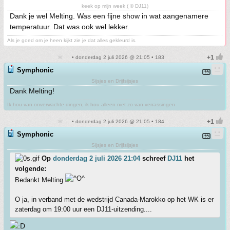
keek op mijn week ( © DJ11)
Dank je wel Melting. Was een fijne show in wat aangenamere
temperatuur. Dat was ook wel lekker.
Als je goed om je heen kijkt zie je dat alles gekleurd is.
• donderdag 2 juli 2026 @ 21:05 • 183
Symphonic
Sijsjes en Drijfsijsjes
Dank Melting!
Ik hou van onverwachte dingen, ik hou alleen niet zo van verrassingen
• donderdag 2 juli 2026 @ 21:05 • 184
Symphonic
Sijsjes en Drijfsijsjes
Op
donderdag 2 juli 2026 21:04
schreef
DJ11
het
volgende:
Bedankt Melting
O ja, in verband met de wedstrijd Canada-Marokko op het WK is er
zaterdag om 19:00 uur een DJ11-uitzending....