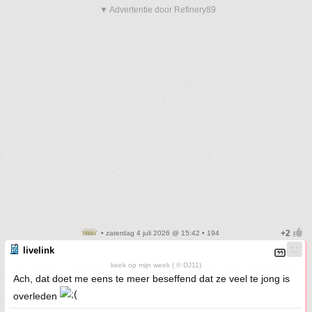
▼ Advertentie door Refinery89
• zaterdag 4 juli 2026 @ 15:42 • 194
livelink
keek op mijn week ( © DJ11)
Ach, dat doet me eens te meer beseffend dat ze veel te jong is
overleden