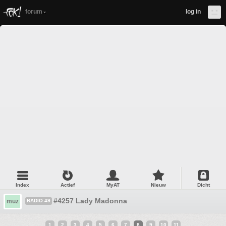
forum
log in
Index
Actief
MyAT
Nieuw
Dicht
#4257 Lady Madonna
muz
RADIO 49
1
2
3
4
5
6
7
8
9
10
11