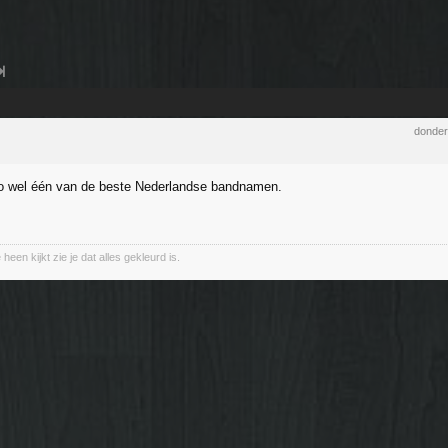
donder
so wel één van de beste Nederlandse bandnamen.
heen kijkt zie je dat alles gekleurd is.