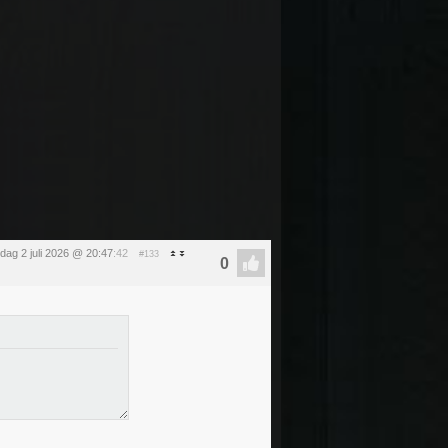
dag 2 juli 2026 @ 20:47
:42
#133