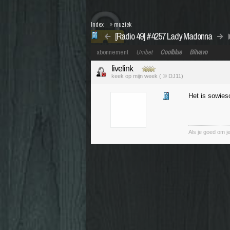
Index
»
muziek
[Radio 49] #4257 Lady Madonna
abonnement
Unibet
Coolblue
Bitvavo
livelink
keek op mijn week ( © DJ11)
Het is sowie
Als je goed om je 