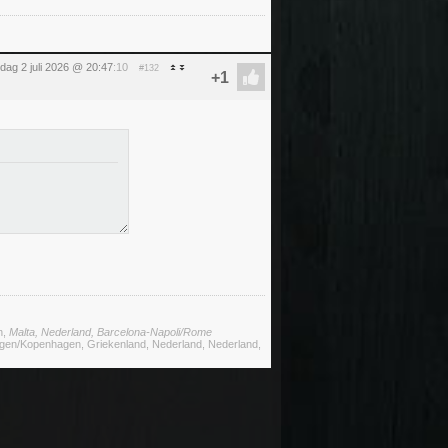
dag 2 juli 2026 @ 20:47
:10
#132
n,
Malta, Nederland, Barcelona-Napoli/Rome
megen/Kopenhagen, Griekenland, Nederland, Nederland,