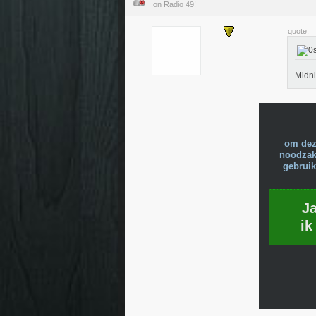
on Radio 49!
quote:
Midn
om dez
noodzake
gebruik
J
ik