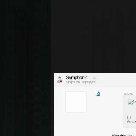
Symphonic
Sijsjes en Drijfsijsjes
quote:
[..]
Amaz
Meezing ook