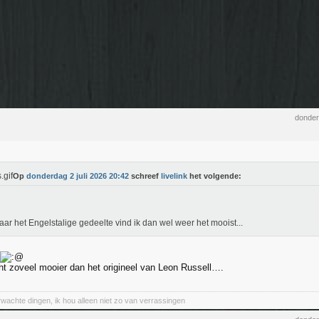
donder
Op
donderdag 2 juli 2026 20:42
schreef
livelink
het volgende:
aar het Engelstalige gedeelte vind ik dan wel weer het mooist...
cht zoveel mooier dan het origineel van Leon Russell….
wachte dingen, ik hou alleen niet zo van verrassingen