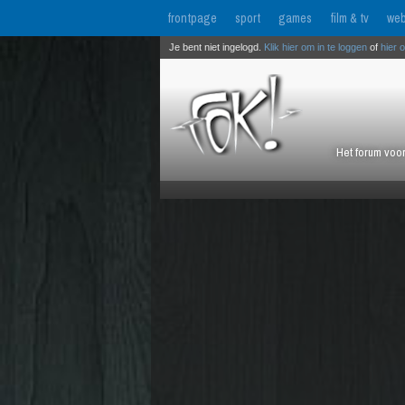
frontpage
sport
games
film & tv
web
Je bent niet ingelogd.
Klik hier om in te loggen
of
hier 
Het forum voor