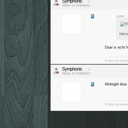
Symphonic
Sijsjes en Drijfsijsjes
quote:
Het i
Daar is echt 
Ik hou van onver
Symphonic
Sijsjes en Drijfsijsjes
Midnight blu
Ik hou van onver