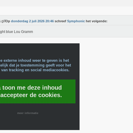
Op
donderdag 2 juli 2026 20:46
schreef
Symphonic
het volgende:
ight blue Lou Gramm
e externe inhoud weer te geven is het
lijk dat je toestemming geeft voor het
 van tracking en social mediacookies.
a toon me deze inhoud
 accepteer de cookies.
meer informatie