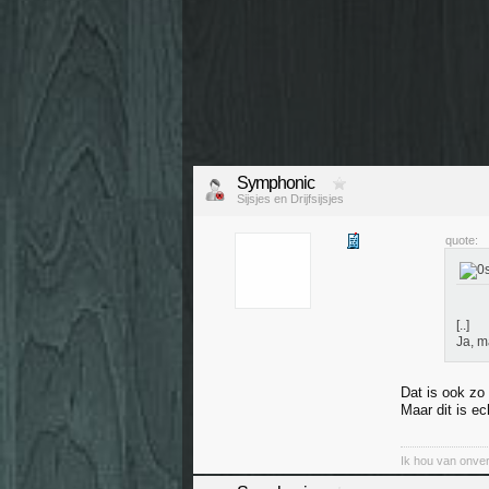
Symphonic
Sijsjes en Drijfsijsjes
quote:
[..]
Ja, m
Dat is ook zo
Maar dit is e
Ik hou van onver