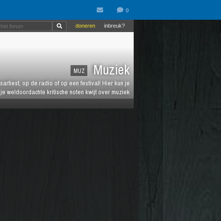
doneren
inbreuk?
Muziek
MUZ
artiest, op de radio of op een festival! Hier kun je
e weldoordachte kritische noten kwijt over muziek