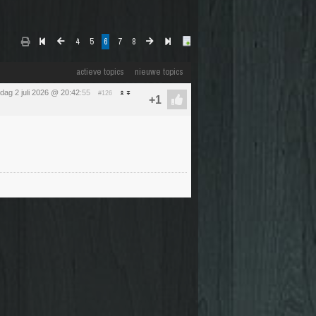
4
5
6
7
8
actieve topics
nieuwe topics
dag 2 juli 2026 @ 20:42
:55
#126