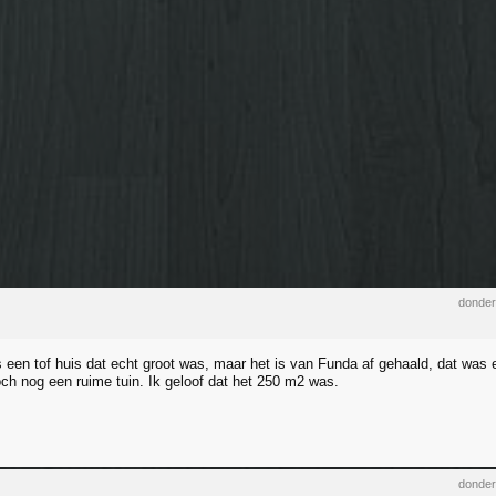
donder
een tof huis dat echt groot was, maar het is van Funda af gehaald, dat was 
ch nog een ruime tuin. Ik geloof dat het 250 m2 was.
donder