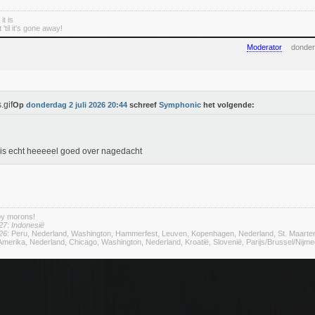
it is
'til it's gone away!
Moderator
donder
Op
donderdag 2 juli 2026 20:44
schreef
Symphonic
het volgende:
is echt heeeeel goed over nagedacht
by morons!
27
:
Indonesië
26
: Peru, Nederland, Washington, Hammerfest, Leuven, Kopenhagen, Nederland, St. Maarte
merika, Nederland, Chicago, Washington, Nederland, Kroatië, Slovenië, Parijs/Brussel/Nij