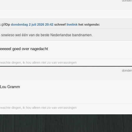
donder
Op
donderdag 2 juli 2026 20:42
schreef
livelink
het volgende:
s sowieso wel één van de beste Nederlandse bandnamen.
heeeeel goed over nagedacht
wachte dingen, ik hou alleen niet zo van verrassingen
donder
e Lou Gramm
wachte dingen, ik hou alleen niet zo van verrassingen