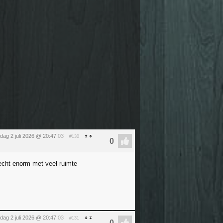
dag 2 juli 2026 @ 20:47
:03
#130
echt enorm met veel ruimte
dag 2 juli 2026 @ 20:47
:03
#131