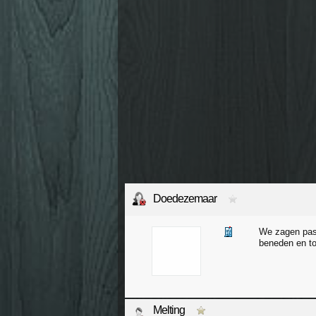
Doedezemaar
We zagen pas 
beneden en to
Melting