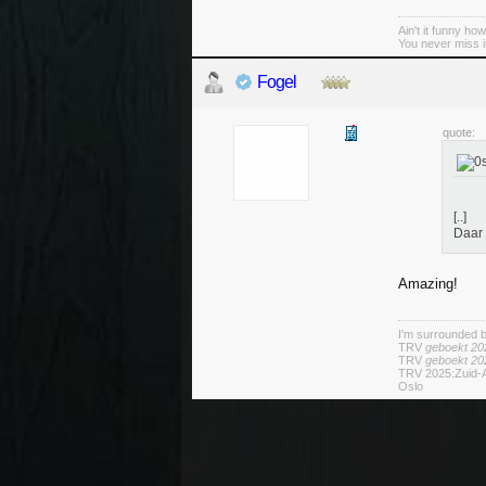
Ain't it funny how 
You never miss it 
Fogel
quote:
[..]
Daar 
Amazing!
I'm surrounded 
TRV
geboekt 20
TRV
geboekt 20
TRV 2025:Zuid-A
Oslo