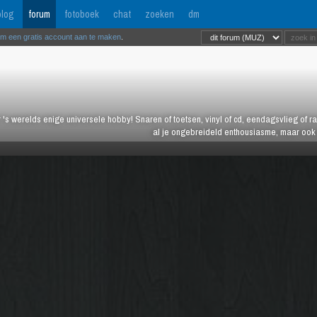
log
forum
fotoboek
chat
zoeken
dm
om een gratis account aan te maken
.
 's werelds enige universele hobby! Snaren of toetsen, vinyl of cd, eendagsvlieg of ras
al je ongebreideld enthousiasme, maar ook j