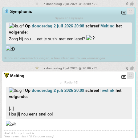
• donderdag 2 juli 2026 @ 20:09 • 73
Symphonic
Sijsjes en Drijfsijsjes
Op
donderdag 2 juli 2026 20:08
schreef
Melting
het
volgende:
Zong hij nou.... eet je sushi met een lepel?
Ik hou van onverwachte dingen, ik hou alleen niet zo van verrassingen
• donderdag 2 juli 2026 @ 20:09 • 74
Melting
on Radio 49!
Op
donderdag 2 juli 2026 20:09
schreef
livelink
het
volgende:
[..]
Hou jij nou eens snel op!
Ain't it funny how it is
You never miss it 'til it's gone away!