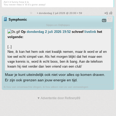
Ain't it funny how it is
You never miss it 'til it's gone away!
• donderdag 2 juli 2026 @ 20:00 • 59
Symphonic
Sijsjes en Drijfsijsjes
Op
donderdag 2 juli 2026 19:52
schreef
livelink
het
volgende:
[..]
Nee, ik kan het hem ook niet kwalijk nemen, maar ik word er af en
toe wel echt simpel van. Als het morgen blijkt dat het maar een
vage kennis is, word ik echt boos, ben ik bang. Aan de telefoon
kwam hij niet verder dan 'een vriend van een club'
Maar je kunt uiteindelijk ook niet voor alles op komen draven.
Er zijn ook grenzen aan jouw energie en tijd.
Ik hou van onverwachte dingen, ik hou alleen niet zo van verrassingen
▼ Advertentie door Refinery89