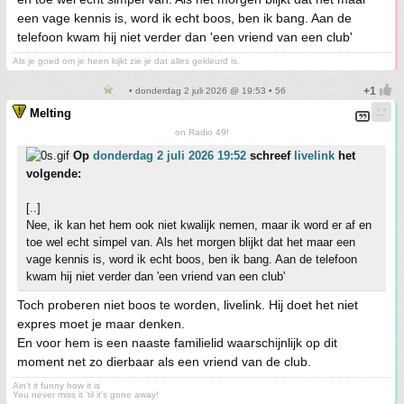
een vage kennis is, word ik echt boos, ben ik bang. Aan de
telefoon kwam hij niet verder dan 'een vriend van een club'
Als je goed om je heen kijkt zie je dat alles gekleurd is.
• donderdag 2 juli 2026 @ 19:53 • 56
Melting
on Radio 49!
Op
donderdag 2 juli 2026 19:52
schreef
livelink
het
volgende:
[..]
Nee, ik kan het hem ook niet kwalijk nemen, maar ik word er af en
toe wel echt simpel van. Als het morgen blijkt dat het maar een
vage kennis is, word ik echt boos, ben ik bang. Aan de telefoon
kwam hij niet verder dan 'een vriend van een club'
Toch proberen niet boos te worden, livelink. Hij doet het niet
expres moet je maar denken.
En voor hem is een naaste familielid waarschijnlijk op dit
moment net zo dierbaar als een vriend van de club.
Ain't it funny how it is
You never miss it 'til it's gone away!