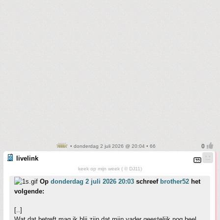
• donderdag 2 juli 2026 @ 20:04 • 66
livelink
keek op mijn week ( © DJ11)
Op
donderdag 2 juli 2026 20:03
schreef
brother52
het
volgende:
[..]
Wat dat betreft mag ik blij zijn dat mijn vader geestelijk nog heel