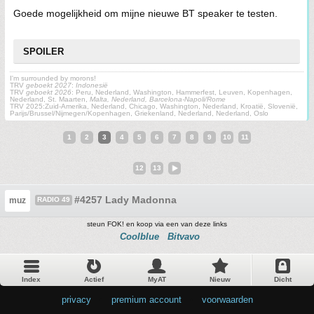
Goede mogelijkheid om mijne nieuwe BT speaker te testen.
SPOILER
I'm surrounded by morons!
TRV
geboekt 2027
:
Indonesië
TRV
geboekt 2026
: Peru, Nederland, Washington, Hammerfest, Leuven, Kopenhagen,
Nederland, St. Maarten,
Malta, Nederland, Barcelona-Napoli/Rome
TRV 2025:Zuid-Amerika, Nederland, Chicago, Washington, Nederland, Kroatië, Slovenië,
Parijs/Brussel/Nijmegen/Kopenhagen, Griekenland, Nederland, Nederland, Oslo
1
2
3
4
5
6
7
8
9
10
11
12
13
#4257 Lady Madonna
muz
RADIO 49
steun FOK! en koop via een van deze links
Coolblue
Bitvavo
Index
Actief
MyAT
Nieuw
Dicht
privacy
•
premium account
•
voorwaarden