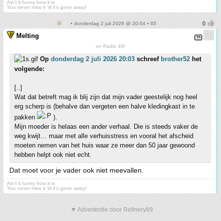
Ain't it funny how it is
You never miss it 'til it's gone away!
• donderdag 2 juli 2026 @ 20:04 • 65
Melting
on Radio 49!
Op
donderdag 2 juli 2026 20:03
schreef
brother52
het
volgende:
[..]
Wat dat betreft mag ik blij zijn dat mijn vader geestelijk nog heel
erg scherp is (behalve dan vergeten een halve kledingkast in te
pakken
).
Mijn moeder is helaas een ander verhaal. Die is steeds vaker de
weg kwijt… maar met alle verhuisstress en vooral het afscheid
moeten nemen van het huis waar ze meer dan 50 jaar gewoond
hebben helpt ook niet echt.
Dat moet voor je vader ook niet meevallen.
Ain't it funny how it is
You never miss it 'til it's gone away!
▼ Advertentie door Refinery89