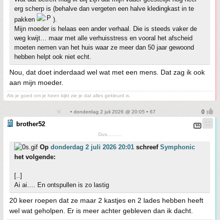
erg scherp is (behalve dan vergeten een halve kledingkast in te
pakken
).
Mijn moeder is helaas een ander verhaal. Die is steeds vaker de
weg kwijt… maar met alle verhuisstress en vooral het afscheid
moeten nemen van het huis waar ze meer dan 50 jaar gewoond
hebben helpt ook niet echt.
Nou, dat doet inderdaad wel wat met een mens. Dat zag ik ook
aan mijn moeder.
Als je goed om je heen kijkt zie je dat alles gekleurd is.
• donderdag 2 juli 2026 @ 20:05 • 67
brother52
Dus..........
Op
donderdag 2 juli 2026 20:01
schreef
Symphonic
het volgende:
[..]
Ai ai…. En ontspullen is zo lastig
20 keer roepen dat ze maar 2 kastjes en 2 lades hebben heeft
wel wat geholpen. Er is meer achter gebleven dan ik dacht.