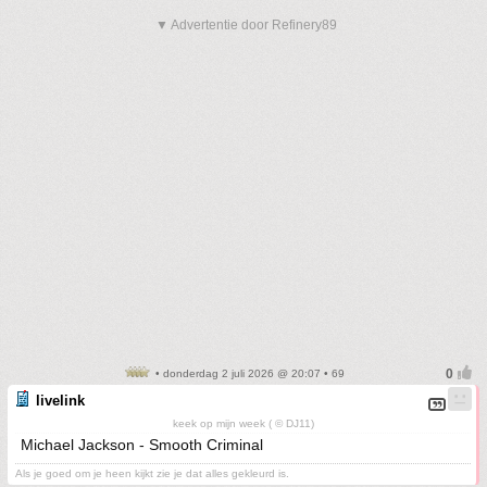
▼ Advertentie door Refinery89
• donderdag 2 juli 2026 @ 20:07 • 69
livelink
keek op mijn week ( © DJ11)
Michael Jackson - Smooth Criminal
Als je goed om je heen kijkt zie je dat alles gekleurd is.