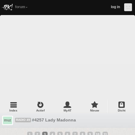
forum
log in
Index
Actief
MyAT
Nieuw
Dicht
#4257 Lady Madonna
muz
RADIO 49
1
2
3
4
5
6
7
8
9
10
11