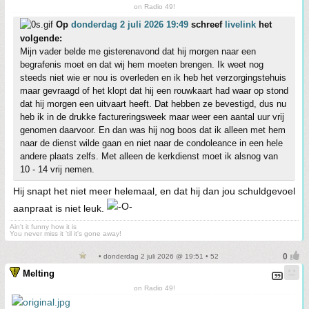
on Radio 49!
Op
donderdag 2 juli 2026 19:49
schreef
livelink
het
volgende:
Mijn vader belde me gisterenavond dat hij morgen naar een
begrafenis moet en dat wij hem moeten brengen. Ik weet nog
steeds niet wie er nou is overleden en ik heb het verzorgingstehuis
maar gevraagd of het klopt dat hij een rouwkaart had waar op stond
dat hij morgen een uitvaart heeft. Dat hebben ze bevestigd, dus nu
heb ik in de drukke factureringsweek maar weer een aantal uur vrij
genomen daarvoor. En dan was hij nog boos dat ik alleen met hem
naar de dienst wilde gaan en niet naar de condoleance in een hele
andere plaats zelfs. Met alleen de kerkdienst moet ik alsnog van
10 - 14 vrij nemen.
Hij snapt het niet meer helemaal, en dat hij dan jou schuldgevoel
aanpraat is niet leuk.
Ain't it funny how it is
You never miss it 'til it's gone away!
• donderdag 2 juli 2026 @ 19:51 • 52
Melting
on Radio 49!