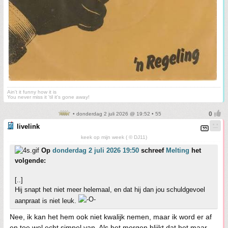
Ain't it funny how it is
You never miss it 'til it's gone away!
• donderdag 2 juli 2026 @ 19:52 • 55
livelink
keek op mijn week ( © DJ11)
Op
donderdag 2 juli 2026 19:50
schreef
Melting
het
volgende:
[..]
Hij snapt het niet meer helemaal, en dat hij dan jou schuldgevoel
aanpraat is niet leuk.
Nee, ik kan het hem ook niet kwalijk nemen, maar ik word er af
en toe wel echt simpel van. Als het morgen blijkt dat het maar