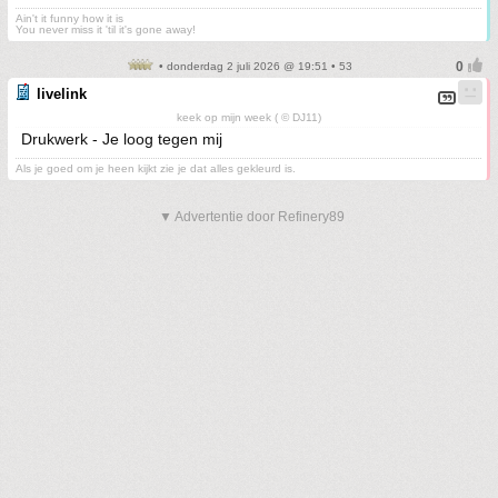
Ain't it funny how it is
You never miss it 'til it's gone away!
• donderdag 2 juli 2026 @ 19:51 • 53
livelink
keek op mijn week ( © DJ11)
Drukwerk - Je loog tegen mij
Als je goed om je heen kijkt zie je dat alles gekleurd is.
▼ Advertentie door Refinery89