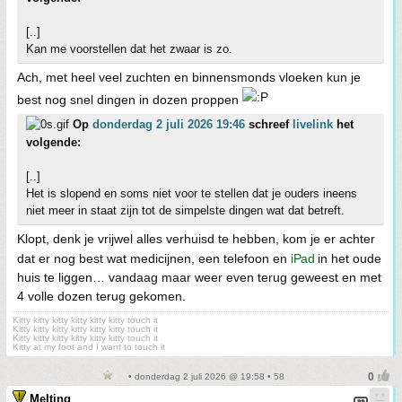
[..]
Kan me voorstellen dat het zwaar is zo.
Ach, met heel veel zuchten en binnensmonds vloeken kun je
best nog snel dingen in dozen proppen
Op
donderdag 2 juli 2026 19:46
schreef
livelink
het
volgende:
[..]
Het is slopend en soms niet voor te stellen dat je ouders ineens
niet meer in staat zijn tot de simpelste dingen wat dat betreft.
Klopt, denk je vrijwel alles verhuisd te hebben, kom je er achter
dat er nog best wat medicijnen, een telefoon en
iPad
in het oude
huis te liggen… vandaag maar weer even terug geweest en met
4 volle dozen terug gekomen.
Kitty kitty kitty kitty kitty kitty touch it
Kitty kitty kitty kitty kitty kitty touch it
Kitty kitty kitty kitty kitty kitty touch it
Kitty at my foot and I want to touch it
• donderdag 2 juli 2026 @ 19:58 • 58
Melting