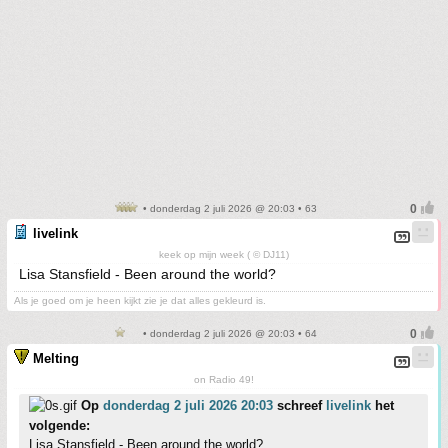
• donderdag 2 juli 2026 @ 20:03 • 63
livelink
keek op mijn week ( © DJ11)
Lisa Stansfield - Been around the world?
Als je goed om je heen kijkt zie je dat alles gekleurd is.
• donderdag 2 juli 2026 @ 20:03 • 64
Melting
on Radio 49!
Op
donderdag 2 juli 2026 20:03
schreef
livelink
het
volgende:
Lisa Stansfield - Been around the world?