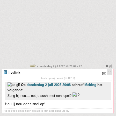
• donderdag 2 juli 2026 @ 20:09 • 72
livelink
keek op mijn week ( © DJ11)
Op
donderdag 2 juli 2026 20:08
schreef
Melting
het
volgende:
Zong hij nou.... eet je sushi met een lepel?
Hou jij nou eens snel op!
Als je goed om je heen kijkt zie je dat alles gekleurd is.