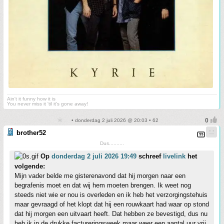
Ain't it funny how it is
You never miss it 'til it's gone away!
• donderdag 2 juli 2026 @ 20:03 • 62
brother52
Dus..........
Op
donderdag 2 juli 2026 19:49
schreef
livelink
het
volgende:
Mijn vader belde me gisterenavond dat hij morgen naar een
begrafenis moet en dat wij hem moeten brengen. Ik weet nog
steeds niet wie er nou is overleden en ik heb het verzorgingstehuis
maar gevraagd of het klopt dat hij een rouwkaart had waar op stond
dat hij morgen een uitvaart heeft. Dat hebben ze bevestigd, dus nu
heb ik in de drukke factureringsweek maar weer een aantal uur vrij