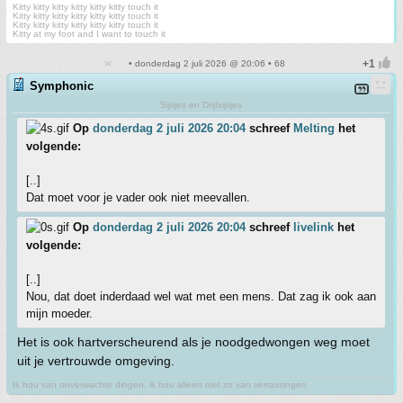
Kitty kitty kitty kitty kitty kitty touch it
Kitty kitty kitty kitty kitty kitty touch it
Kitty kitty kitty kitty kitty kitty touch it
Kitty at my foot and I want to touch it
• donderdag 2 juli 2026 @ 20:06 • 68
Symphonic
Sijsjes en Drijfsijsjes
Op
donderdag 2 juli 2026 20:04
schreef
Melting
het
volgende:
[..]
Dat moet voor je vader ook niet meevallen.
Op
donderdag 2 juli 2026 20:04
schreef
livelink
het
volgende:
[..]
Nou, dat doet inderdaad wel wat met een mens. Dat zag ik ook aan
mijn moeder.
Het is ook hartverscheurend als je noodgedwongen weg moet
uit je vertrouwde omgeving.
Ik hou van onverwachte dingen, ik hou alleen niet zo van verrassingen