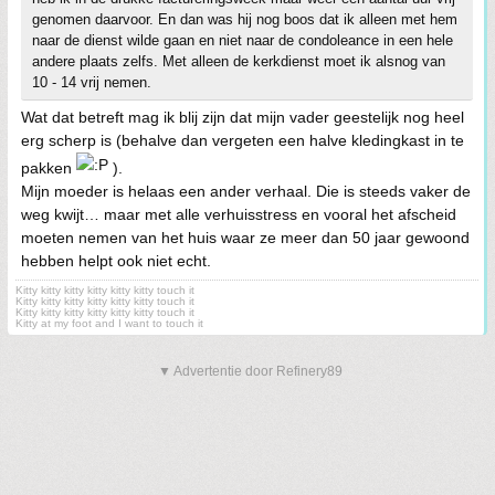
genomen daarvoor. En dan was hij nog boos dat ik alleen met hem
naar de dienst wilde gaan en niet naar de condoleance in een hele
andere plaats zelfs. Met alleen de kerkdienst moet ik alsnog van
10 - 14 vrij nemen.
Wat dat betreft mag ik blij zijn dat mijn vader geestelijk nog heel
erg scherp is (behalve dan vergeten een halve kledingkast in te
pakken
).
Mijn moeder is helaas een ander verhaal. Die is steeds vaker de
weg kwijt… maar met alle verhuisstress en vooral het afscheid
moeten nemen van het huis waar ze meer dan 50 jaar gewoond
hebben helpt ook niet echt.
Kitty kitty kitty kitty kitty kitty touch it
Kitty kitty kitty kitty kitty kitty touch it
Kitty kitty kitty kitty kitty kitty touch it
Kitty at my foot and I want to touch it
▼ Advertentie door Refinery89