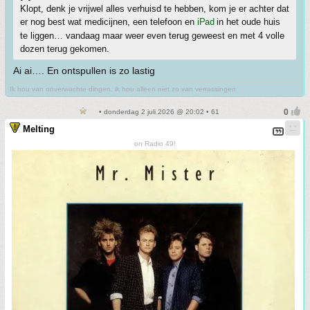
Klopt, denk je vrijwel alles verhuisd te hebben, kom je er achter dat
er nog best wat medicijnen, een telefoon en
iPad
in het oude huis
te liggen… vandaag maar weer even terug geweest en met 4 volle
dozen terug gekomen.
Ai ai…. En ontspullen is zo lastig
Ik hou van onverwachte dingen, ik hou alleen niet zo van verrassingen
• donderdag 2 juli 2026 @ 20:02 • 61
Melting
on Radio 49!