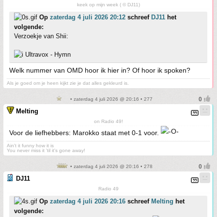
keek op mijn week ( © DJ11)
Op
zaterdag 4 juli 2026 20:12
schreef
DJ11
het
volgende:
Verzoekje van Shii:
Ultravox - Hymn
Welk nummer van OMD hoor ik hier in? Of hoor ik spoken?
Als je goed om je heen kijkt zie je dat alles gekleurd is.
• zaterdag 4 juli 2026 @ 20:16 • 277
Melting
on Radio 49!
Voor de liefhebbers: Marokko staat met 0-1 voor.
Ain't it funny how it is
You never miss it 'til it's gone away!
• zaterdag 4 juli 2026 @ 20:16 • 278
DJ11
Radio 49
Op
zaterdag 4 juli 2026 20:16
schreef
Melting
het
volgende: