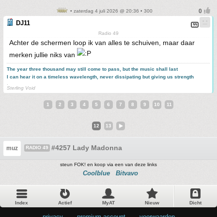
• zaterdag 4 juli 2026 @ 20:36 • 300
DJ11
Radio 49
Achter de schermen loop ik van alles te schuiven, maar daar
merken jullie niks van
The year three thousand may still come to pass, but the music shall last
I can hear it on a timeless wavelength, never dissipating but giving us strength
.
Sterling Void
1
2
3
4
5
6
7
8
9
10
11
12
13
#4257 Lady Madonna
muz
RADIO 49
steun FOK! en koop via een van deze links
Coolblue
Bitvavo
Index
Actief
MyAT
Nieuw
Dicht
privacy
•
premium account
•
voorwaarden