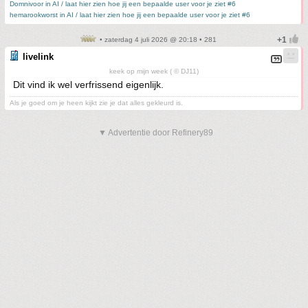
Domnivoor in AI / laat hier zien hoe jij een bepaalde user voor je ziet #6
hemarookworst in AI / laat hier zien hoe jij een bepaalde user voor je ziet #6
• zaterdag 4 juli 2026 @ 20:18 • 281
livelink
keek op mijn week ( © DJ11)
Dit vind ik wel verfrissend eigenlijk.
Als je goed om je heen kijkt zie je dat alles gekleurd is.
▼ Advertentie door Refinery89