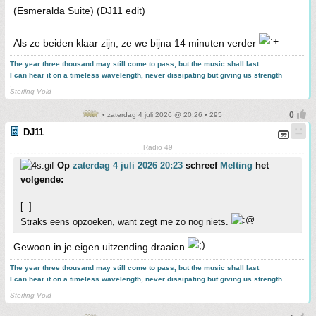
(Esmeralda Suite) (DJ11 edit)
Als ze beiden klaar zijn, ze we bijna 14 minuten verder
The year three thousand may still come to pass, but the music shall last
I can hear it on a timeless wavelength, never dissipating but giving us strength
.
Sterling Void
• zaterdag 4 juli 2026 @ 20:26 • 295
DJ11
Radio 49
Op
zaterdag 4 juli 2026 20:23
schreef
Melting
het
volgende:
[..]
Straks eens opzoeken, want zegt me zo nog niets.
Gewoon in je eigen uitzending draaien
The year three thousand may still come to pass, but the music shall last
I can hear it on a timeless wavelength, never dissipating but giving us strength
.
Sterling Void