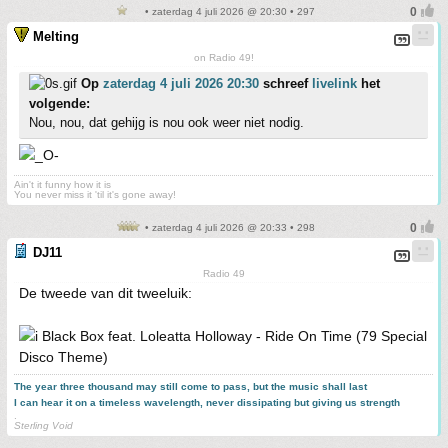
• zaterdag 4 juli 2026 @ 20:30 • 297
Melting
on Radio 49!
Op
zaterdag 4 juli 2026 20:30
schreef
livelink
het
volgende:
Nou, nou, dat gehijg is nou ook weer niet nodig.
Ain't it funny how it is
You never miss it 'til it's gone away!
• zaterdag 4 juli 2026 @ 20:33 • 298
DJ11
Radio 49
De tweede van dit tweeluik:
Black Box feat. Loleatta Holloway - Ride On Time (79 Special
Disco Theme)
The year three thousand may still come to pass, but the music shall last
I can hear it on a timeless wavelength, never dissipating but giving us strength
.
Sterling Void