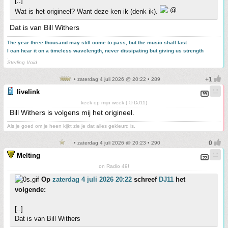
[..]
Wat is het origineel? Want deze ken ik (denk ik).
Dat is van Bill Withers
The year three thousand may still come to pass, but the music shall last
I can hear it on a timeless wavelength, never dissipating but giving us strength
.
Sterling Void
• zaterdag 4 juli 2026 @ 20:22 • 289
livelink
keek op mijn week ( © DJ11)
Bill Withers is volgens mij het origineel.
Als je goed om je heen kijkt zie je dat alles gekleurd is.
• zaterdag 4 juli 2026 @ 20:23 • 290
Melting
on Radio 49!
Op
zaterdag 4 juli 2026 20:22
schreef
DJ11
het
volgende:
[..]
Dat is van Bill Withers