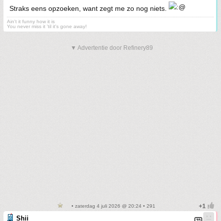
Straks eens opzoeken, want zegt me zo nog niets.
Ain't it funny how it is
You never miss it 'til it's gone away!
▼ Advertentie door Refinery89
• zaterdag 4 juli 2026 @ 20:24 • 291
Shii