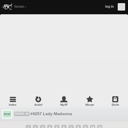
forum
log in
Index
Actief
MyAT
Nieuw
Dicht
#4257 Lady Madonna
muz
RADIO 49
1
2
3
4
5
6
7
8
9
10
11