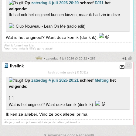
Op
zaterdag 4 juli 2026 20:20
schreef
DJ11
het
volgende:
Ik had ook het origineel kunnen kiezen, maar ik had zin in deze:
Club Nouveau - Lean On Me (radio edit)
Wat is het origineel? Want deze ken ik (denk ik).
Ain't it funny how it is
You never miss it 'til it's gone away!
• zaterdag 4 juli 2026 @ 20:22 • 287
livelink
keek op mijn week ( © DJ11)
Op
zaterdag 4 juli 2026 20:21
schreef
Melting
het
volgende:
[..]
Wat is het origineel? Want deze ken ik (denk ik).
Ik ken ze allebei. Vind ze ook allebei prima.
Als je goed om je heen kijkt zie je dat alles gekleurd is.
▼ Advertentie door Refinery89