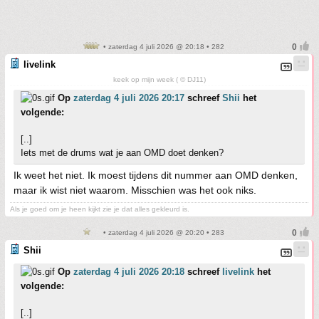
• zaterdag 4 juli 2026 @ 20:18 • 282
livelink
keek op mijn week ( © DJ11)
Op
zaterdag 4 juli 2026 20:17
schreef
Shii
het
volgende:
[..]
Iets met de drums wat je aan OMD doet denken?
Ik weet het niet. Ik moest tijdens dit nummer aan OMD denken,
maar ik wist niet waarom. Misschien was het ook niks.
Als je goed om je heen kijkt zie je dat alles gekleurd is.
• zaterdag 4 juli 2026 @ 20:20 • 283
Shii
Op
zaterdag 4 juli 2026 20:18
schreef
livelink
het
volgende:
[..]