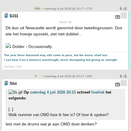
• zaterdag 4 juli 2026 @ 20:17 • 279
DJ11
Radio 49
Dit duo uit Newcastle wordt gevormd door tweelingzussen. Dus
wie het hoesje opzoekt, ziet niet dubbel...
Dolder - Occasionally
The year three thousand may still come to pass, but the music shall last
I can hear it on a timeless wavelength, never dissipating but giving us strength
.
Sterling Void
• zaterdag 4 juli 2026 @ 20:17 • 280
Shii
Op
zaterdag 4 juli 2026 20:15
schreef
livelink
het
volgende:
[..]
Welk nummer van OMD hoor ik hier in? Of hoor ik spoken?
Iets met de drums wat je aan OMD doet denken?