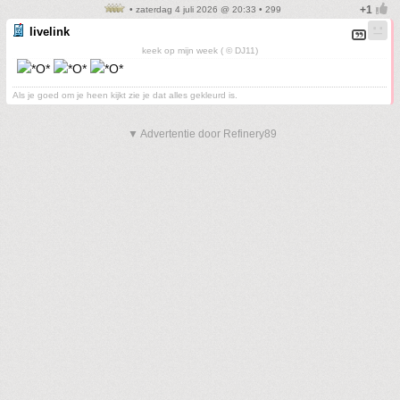
• zaterdag 4 juli 2026 @ 20:33 • 299
livelink
keek op mijn week ( © DJ11)
Als je goed om je heen kijkt zie je dat alles gekleurd is.
▼ Advertentie door Refinery89