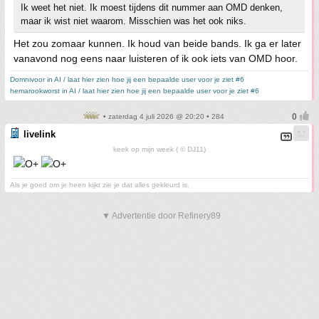
Ik weet het niet. Ik moest tijdens dit nummer aan OMD denken,
maar ik wist niet waarom. Misschien was het ook niks.
Het zou zomaar kunnen. Ik houd van beide bands. Ik ga er later
vanavond nog eens naar luisteren of ik ook iets van OMD hoor.
Domnivoor in AI / laat hier zien hoe jij een bepaalde user voor je ziet #6
hemarookworst in AI / laat hier zien hoe jij een bepaalde user voor je ziet #6
• zaterdag 4 juli 2026 @ 20:20 • 284
livelink
keek op mijn week ( © DJ11)
Als je goed om je heen kijkt zie je dat alles gekleurd is.
▼ Advertentie door Refinery89