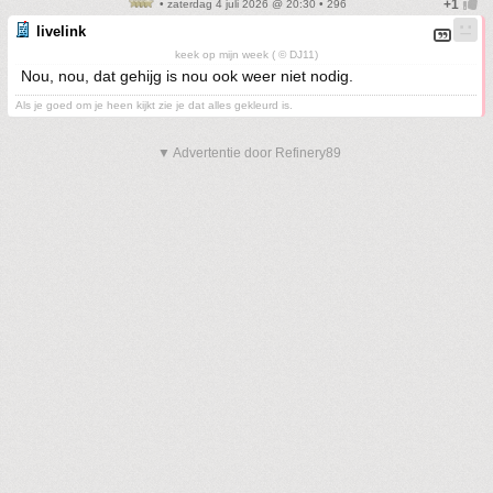
• zaterdag 4 juli 2026 @ 20:30 • 296
livelink
keek op mijn week ( © DJ11)
Nou, nou, dat gehijg is nou ook weer niet nodig.
Als je goed om je heen kijkt zie je dat alles gekleurd is.
▼ Advertentie door Refinery89