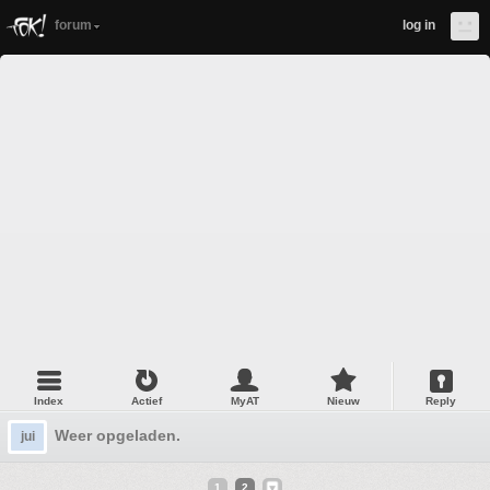
forum
log in
Index
Actief
MyAT
Nieuw
Reply
Weer opgeladen.
jui
1
2