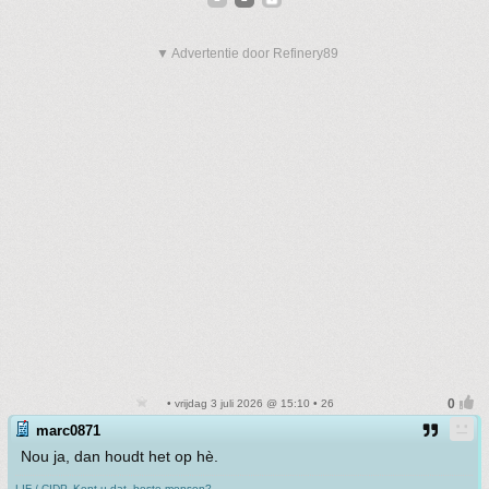
▼ Advertentie door Refinery89
• vrijdag 3 juli 2026 @ 15:10 • 26
marc0871
Nou ja, dan houdt het op hè.
LIF / CIDP. Kent u dat, beste mensen?