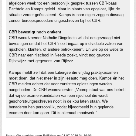
afgelopen week tot een persoonlijk gesprek tussen CBR-baas
Pechtold en Kamps geleid. Maar in plaats van opgelost, lijkt de
situatie verder geëscaleerd. Kamps is naar eigen zeggen dinsdag
zonder beroepsprocedure uitgeschreven bij het CBR.
CBR bevestigt noch ontkent
CBR-woordvoerder Nathalie Dingeldein wil dat desgevraagd niet
bevestigen omdat het CBR ‘nooit ingaat op individuele zaken van
rijscholen, klanten, of andere betrokkenen’. En wie op de website
CBR naar een rijschool in Neede zoekt, vindt nog gewoon
Rijbewijzz met gegevens van Rijlezz.
Kamps meldt zelf dat een Eibergse die vrijdag praktijkexamen
moet doen, dat niet meer in zijn lesauto mag doen. Kamps én het
CBR melden echter dat voor cursisten oplossingen worden
aangeboden. De CBR-woordvoerster: „Voorop staat wat ons betreft
dat wij de examenkandidaten van een rijschool die wordt
geschorst/uitgeschreven nooit in de kou laten staan. We
benaderen hen persoonlijk, zodat bijvoorbeeld hun geplande
examen door kan gaan. Dit is allemaal maatwerk.”
Bericht 0% gewijzigd door EvilSkittle op 03-07-2026 04:26:06