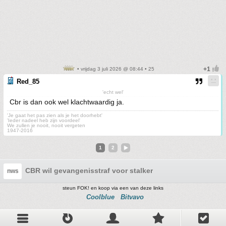
• vrijdag 3 juli 2026 @ 08:44 • 25
Red_85
'echt wel'
Cbr is dan ook wel klachtwaardig ja.
'Je gaat het pas zien als je het doorhebt'
'Ieder nadeel heb zijn voordeel'
We zullen je nooit, nooit vergeten
1947-2016
1
2
CBR wil gevangenisstraf voor stalker
nws
steun FOK! en koop via een van deze links
Coolblue
Bitvavo