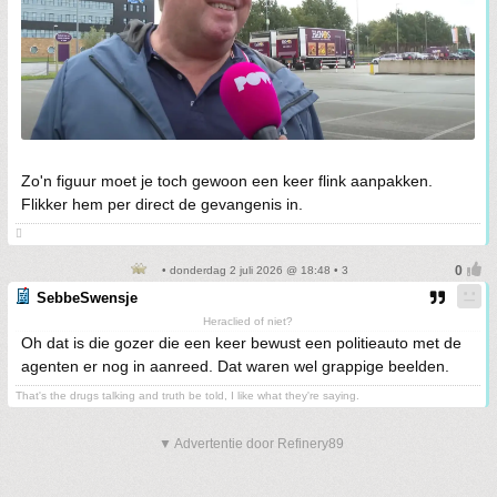
Zo'n figuur moet je toch gewoon een keer flink aanpakken.
Flikker hem per direct de gevangenis in.

• donderdag 2 juli 2026 @ 18:48 • 3
SebbeSwensje
Heraclied of niet?
Oh dat is die gozer die een keer bewust een politieauto met de
agenten er nog in aanreed. Dat waren wel grappige beelden.
That's the drugs talking and truth be told, I like what they're saying.
▼ Advertentie door Refinery89