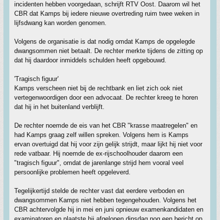
incidenten hebben voorgedaan, schrijft RTV Oost. Daarom wil het
CBR dat Kamps bij iedere nieuwe overtreding ruim twee weken in
lijfsdwang kan worden genomen.
Volgens de organisatie is dat nodig omdat Kamps de opgelegde
dwangsommen niet betaalt. De rechter merkte tijdens de zitting op
dat hij daardoor inmiddels schulden heeft opgebouwd.
'Tragisch figuur'
Kamps verscheen niet bij de rechtbank en liet zich ook niet
vertegenwoordigen door een advocaat. De rechter kreeg te horen
dat hij in het buitenland verblijft.
De rechter noemde de eis van het CBR "krasse maatregelen" en
had Kamps graag zelf willen spreken. Volgens hem is Kamps
ervan overtuigd dat hij voor zijn gelijk strijdt, maar lijkt hij niet voor
rede vatbaar. Hij noemde de ex-rijschoolhouder daarom een
"tragisch figuur", omdat de jarenlange strijd hem vooral veel
persoonlijke problemen heeft opgeleverd.
Tegelijkertijd stelde de rechter vast dat eerdere verboden en
dwangsommen Kamps niet hebben tegengehouden. Volgens het
CBR achtervolgde hij in mei en juni opnieuw examenkandidaten en
examinatoren en plaatste hij afgelopen dinsdag nog een bericht op