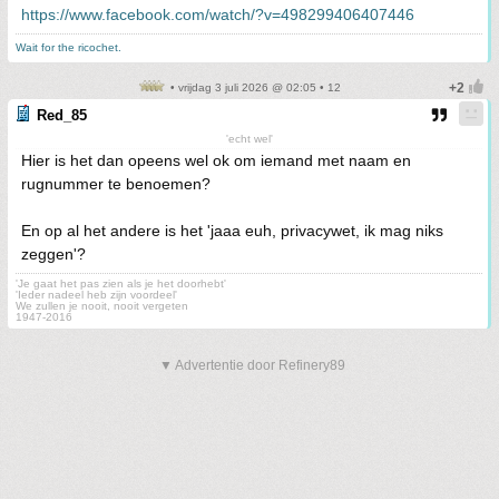
https://www.facebook.com/watch/?v=498299406407446
Wait for the ricochet.
• vrijdag 3 juli 2026 @ 02:05 • 12
Red_85
'echt wel'
Hier is het dan opeens wel ok om iemand met naam en
rugnummer te benoemen?
En op al het andere is het 'jaaa euh, privacywet, ik mag niks
zeggen'?
'Je gaat het pas zien als je het doorhebt'
'Ieder nadeel heb zijn voordeel'
We zullen je nooit, nooit vergeten
1947-2016
▼ Advertentie door Refinery89