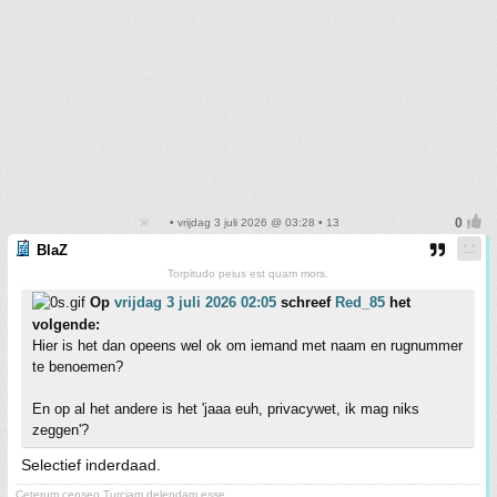
• vrijdag 3 juli 2026 @ 03:28 • 13
BlaZ
Torpitudo peius est quam mors.
Op
vrijdag 3 juli 2026 02:05
schreef
Red_85
het
volgende:
Hier is het dan opeens wel ok om iemand met naam en rugnummer
te benoemen?
En op al het andere is het 'jaaa euh, privacywet, ik mag niks
zeggen'?
Selectief inderdaad.
Ceterum censeo Turciam delendam esse.