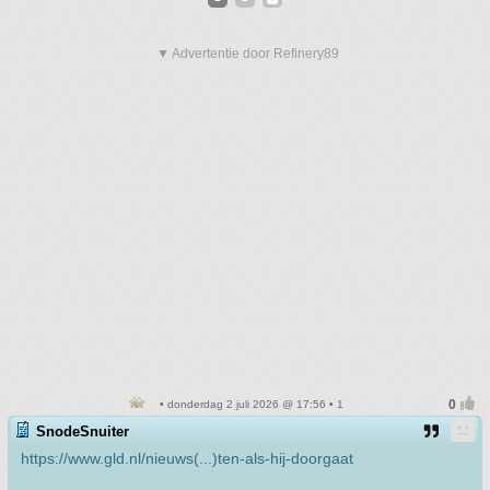
▼ Advertentie door Refinery89
• donderdag 2 juli 2026 @ 17:56 • 1
SnodeSnuiter
https://www.gld.nl/nieuws(...)ten-als-hij-doorgaat