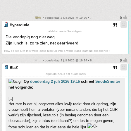
• donderdag 2 juli 2026 @ 19:20 • 7
Hyperdude
#MakeLanciaGreatAgain
Die voorlopig nog niet weg.
Zijn lunch is, zo te zien, net gearriveerd.
How do we turn this world-class fuck-up into a world-class learning experience?
• donderdag 2 juli 2026 @ 19:24 • 8
BlaZ
Torpitudo peius est quam mors.
Op
donderdag 2 juli 2026 19:16
schreef
SnodeSnuiter
het volgende:
[..]
Het rare is dat hij ongeveer alles kwijt raakt door dit gedrag, zijn
vrouw heeft hem al verlaten (voor iemand anders die bij het CBR
werkt) zijn rijschool, lesauto’s (in beslag genomen door een
deurwaarder), zijn status (certificaat?) om les te mogen geven,
forse schulden en dat is niet eens de hele lijst