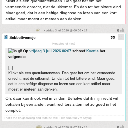
Klinkt als een querulantenwaan. Dan gaat het om het
vermeende onrecht, niet de uitkomst. En dan tot het bittere eind.
Maar goed, dat is een heftige diagnose na lezen van een kort
artikel maar moest er meteen aan denken.
• vrijdag 3 juli 2026 @ 06:56 • 17
SebbeSwensje
Heraclied of niet?
Op
vrijdag 3 juli 2026 06:07
schreef
Koettie
het
volgende:
[..]
Klinkt als een querulantenwaan. Dan gaat het om het vermeende
onrecht, niet de uitkomst. En dan tot het bittere eind. Maar goed,
dat is een heftige diagnose na lezen van een kort artikel maar
moest er meteen aan denken.
Oh, daar kan ik ook wel in vinden. Behalve dat ik mijn recht wil
behalen bij een ander, want rechters zitten net zo goed in het
complot.
That's the drugs talking and truth be told, I like what they're saying.
• vrijdag 3 juli 2026 @ 07:19 • 18