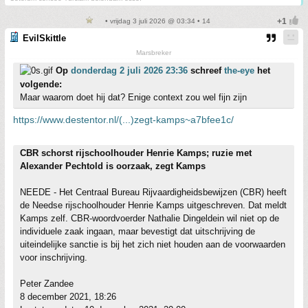
• vrijdag 3 juli 2026 @ 03:34 • 14
EvilSkittle
Marsbreker
Op
donderdag 2 juli 2026 23:36
schreef
the-eye
het
volgende:
Maar waarom doet hij dat? Enige context zou wel fijn zijn
https://www.destentor.nl/(...)zegt-kamps~a7bfee1c/
CBR schorst rijschoolhouder Henrie Kamps; ruzie met
Alexander Pechtold is oorzaak, zegt Kamps
NEEDE - Het Centraal Bureau Rijvaardigheidsbewijzen (CBR) heeft
de Needse rijschoolhouder Henrie Kamps uitgeschreven. Dat meldt
Kamps zelf. CBR-woordvoerder Nathalie Dingeldein wil niet op de
individuele zaak ingaan, maar bevestigt dat uitschrijving de
uiteindelijke sanctie is bij het zich niet houden aan de voorwaarden
voor inschrijving.
Peter Zandee
8 december 2021, 18:26