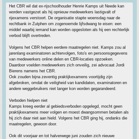
Het CBR wil dat ex-rijschoolhouder Henrie Kamps uit Neede kan
worden vastgezet als hij opnieuw medewerkers lastigvalt of
rijexamens verstoort. De organisatie stapte woensdag naar de
rechtbank in Zutphen om zogenoemde lijfsdwang te eisen: een
middel waarbij iemand kan worden opgesloten als hij een rechterlijk
verbod blijft overtreden.
Volgens het CBR helpen eerdere maatregelen niet. Kamps zou al
jarenlang examinatoren achtervolgen, foto's en persoonsgegevens
van medewerkers online delen en CBR-locaties opzoeken.
Daardoor voelden medewerkers zich onveilig, zei advocaat Jordi
Bierens namens het CBR.
Ook zouden bijna zeventig praktijkexamens voortijdig zijn
afgebroken, omdat de veiligheid van kandidaten, examinatoren en
andere weggebruikers niet langer kon worden gegarandeerd.
Verboden hielpen niet
Kamps kreeg eerder al gebiedsverboden opgelegd, mocht geen
praktijkexamens meer volgen en moest dwangsommen betalen als
hij zich daar niet aan hield. Volgens het CBR ging hij, ondanks die
maatregelen, gewoon door.
Ook dit voorjaar en tot halverwege juni zouden zich nieuwe