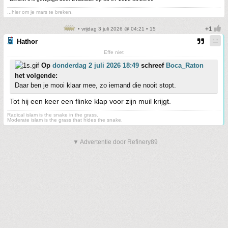
...hier om je mars te breken.
• vrijdag 3 juli 2026 @ 04:21 • 15
Hathor
Effe niet
Op
donderdag 2 juli 2026 18:49
schreef
Boca_Raton
het volgende:
Daar ben je mooi klaar mee, zo iemand die nooit stopt.
Tot hij een keer een flinke klap voor zijn muil krijgt.
Radical islam is the snake in the grass.
Moderate islam is the grass that hides the snake.
▼ Advertentie door Refinery89