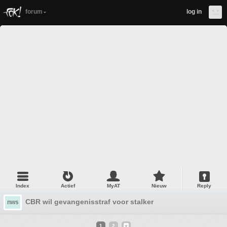
forum
log in
Index
Actief
MyAT
Nieuw
Reply
CBR wil gevangenisstraf voor stalker
nws
1
2