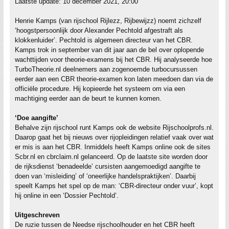
Laatste update: 10 december 2021, 20:00
Henrie Kamps (van rijschool Rijlezz, Rijbewijzz) noemt zichzelf
‘hoogstpersoonlijk door Alexander Pechtold afgestraft als
klokkenluider’. Pechtold is algemeen directeur van het CBR.
Kamps trok in september van dit jaar aan de bel over oplopende
wachttijden voor theorie-examens bij het CBR. Hij analyseerde hoe
TurboTheorie.nl deelnemers aan zogenoemde turbocursussen
eerder aan een CBR theorie-examen kon laten meedoen dan via de
officiële procedure. Hij kopieerde het systeem om via een
machtiging eerder aan de beurt te kunnen komen.
‘Doe aangifte’
Behalve zijn rijschool runt Kamps ook de website Rijschoolprofs.nl.
Daarop gaat het bij nieuws over rijopleidingen relatief vaak over wat
er mis is aan het CBR. Inmiddels heeft Kamps online ook de sites
Scbr.nl en cbrclaim.nl gelanceerd. Op de laatste site worden door
de rijksdienst ‘benadeelde’ cursisten aangemoedigd aangifte te
doen van ‘misleiding’ of ‘oneerlijke handelspraktijken’. Daarbij
speelt Kamps het spel op de man: ‘CBR-directeur onder vuur’, kopt
hij online in een ‘Dossier Pechtold’.
Uitgeschreven
De ruzie tussen de Needse rijschoolhouder en het CBR heeft