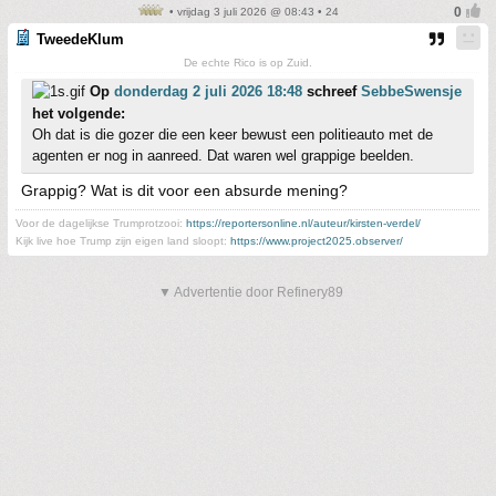
• vrijdag 3 juli 2026 @ 08:43 • 24
TweedeKlum
De echte Rico is op Zuid.
Op
donderdag 2 juli 2026 18:48
schreef
SebbeSwensje
het volgende:
Oh dat is die gozer die een keer bewust een politieauto met de
agenten er nog in aanreed. Dat waren wel grappige beelden.
Grappig? Wat is dit voor een absurde mening?
Voor de dagelijkse Trumprotzooi:
https://reportersonline.nl/auteur/kirsten-verdel/
Kijk live hoe Trump zijn eigen land sloopt:
https://www.project2025.observer/
▼ Advertentie door Refinery89