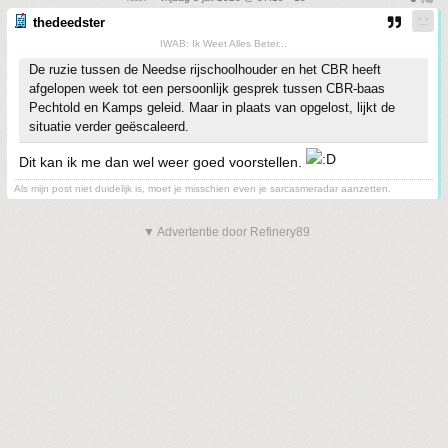
thedeedster
IWAB: Ik Weet Alles Beter...
De ruzie tussen de Needse rijschoolhouder en het CBR heeft
afgelopen week tot een persoonlijk gesprek tussen CBR-baas
Pechtold en Kamps geleid. Maar in plaats van opgelost, lijkt de
situatie verder geëscaleerd.
Dit kan ik me dan wel weer goed voorstellen.
Als mijn post niet duidelijk is, moet je misschien even je sarcasmeradar aanzetten.
▼ Advertentie door Refinery89