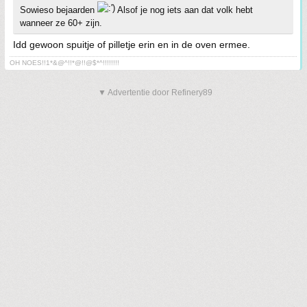
Sowieso bejaarden
Alsof je nog iets aan dat volk hebt
wanneer ze 60+ zijn.
Idd gewoon spuitje of pilletje erin en in de oven ermee.
OH NOES!!1*&@^!!*@!!@$*^!!!!!!!!
▼ Advertentie door Refinery89