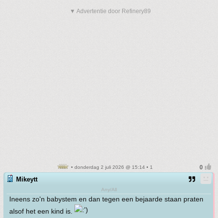
▼ Advertentie door Refinery89
• donderdag 2 juli 2026 @ 15:14 • 1
Mikeytt
Any/All
Ineens zo'n babystem en dan tegen een bejaarde staan praten
alsof het een kind is.