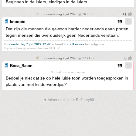
Beginnen in de luiers, eindigen in de luiers.
• donderdag 2 juli 2026 @ 16:05 • 5
knoopie
Dat zijn die mensen die gewoon harder nederlands gaan praten
tegen mensen die overduidelijk geen Nederlands verstaan.
Op
donderdag 7 juli 2022 12:47
schreef
LordofLeaves
het volgende:
Bij deze ben jij de marimba van KLB. :P
• donderdag 2 juli 2026 @ 17:21 • 6
Boca_Raton
Voor al uw no nonsense
Bedoel je niet dat ze op hele luide toon worden toegesproken in
plaats van met kinderwoordjes?
▼ Advertentie door Refinery89