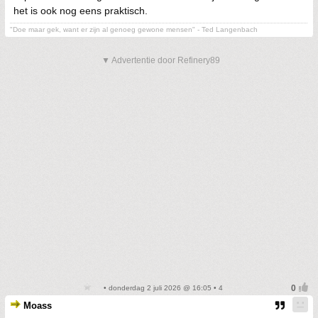
het is ook nog eens praktisch.
"Doe maar gek, want er zijn al genoeg gewone mensen" - Ted Langenbach
▼ Advertentie door Refinery89
• donderdag 2 juli 2026 @ 16:05 • 4
Moass