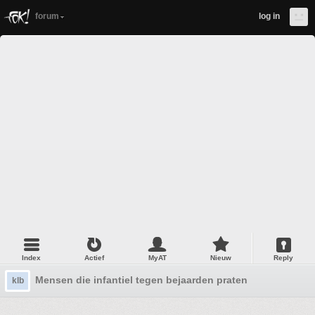
forum
log in
Index
Actief
MyAT
Nieuw
Reply
Mensen die infantiel tegen bejaarden praten
klb