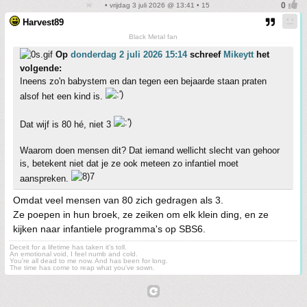
• vrijdag 3 juli 2026 @ 13:41 • 15
Harvest89
Black Metal fan
Op
donderdag 2 juli 2026 15:14
schreef
Mikeytt
het
volgende:
Ineens zo'n babystem en dan tegen een bejaarde staan praten
alsof het een kind is.
Dat wijf is 80 hé, niet 3
Waarom doen mensen dit? Dat iemand wellicht slecht van gehoor
is, betekent niet dat je ze ook meteen zo infantiel moet
aanspreken.
Omdat veel mensen van 80 zich gedragen als 3.
Ze poepen in hun broek, ze zeiken om elk klein ding, en ze
kijken naar infantiele programma's op SBS6.
Deceit for a lifetime has taken it's toll.
An emotional void, I feel numb and cold.
You're all dead to me now. And has been for long.
The time has come to reap what you've sown.