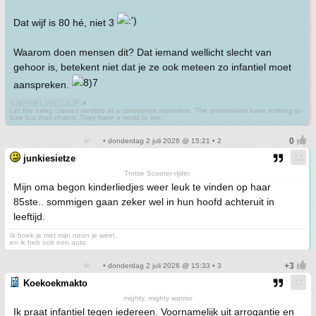
Dat wijf is 80 hé, niet 3
Waarom doen mensen dit? Dat iemand wellicht slecht van
gehoor is, betekent niet dat je ze ook meteen zo infantiel moet
aanspreken.
🇨🇳🇻🇳🇱🇦🇨🇺🇰🇵☭
Let the ruling classes tremble at a communist revolution. The proletarians have nothing to
lose but their chains. They have a world to win.
• donderdag 2 juli 2026 @ 15:21 • 2
junkiesietze
Trotse Scooter-rijder.
Mijn oma begon kinderliedjes weer leuk te vinden op haar
85ste.. sommigen gaan zeker wel in hun hoofd achteruit in
leeftijd.
Ik boek je met mijn neon je weet.
en ik heb ook een auto.
• donderdag 2 juli 2026 @ 15:33 • 3
Koekoekmakto
mighty, mighty warrior
Ik praat infantiel tegen iedereen. Voornamelijk uit arrogantie en