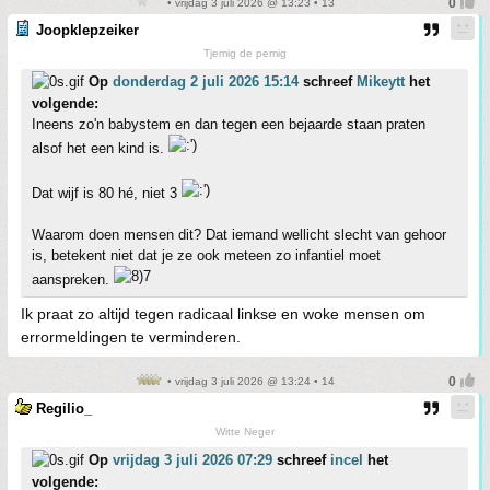
• vrijdag 3 juli 2026 @ 13:23 • 13
Joopklepzeiker
Tjemig de pemig
Op
donderdag 2 juli 2026 15:14
schreef
Mikeytt
het
volgende:
Ineens zo'n babystem en dan tegen een bejaarde staan praten
alsof het een kind is.
Dat wijf is 80 hé, niet 3
Waarom doen mensen dit? Dat iemand wellicht slecht van gehoor
is, betekent niet dat je ze ook meteen zo infantiel moet
aanspreken.
Ik praat zo altijd tegen radicaal linkse en woke mensen om
errormeldingen te verminderen.
• vrijdag 3 juli 2026 @ 13:24 • 14
Regilio_
Witte Neger
Op
vrijdag 3 juli 2026 07:29
schreef
incel
het
volgende: