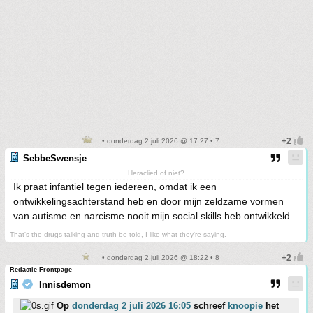
• donderdag 2 juli 2026 @ 17:27 • 7
SebbeSwensje
Heraclied of niet?
Ik praat infantiel tegen iedereen, omdat ik een
ontwikkelingsachterstand heb en door mijn zeldzame vormen
van autisme en narcisme nooit mijn social skills heb ontwikkeld.
That's the drugs talking and truth be told, I like what they're saying.
• donderdag 2 juli 2026 @ 18:22 • 8
Redactie Frontpage
Innisdemon
Op
donderdag 2 juli 2026 16:05
schreef
knoopie
het