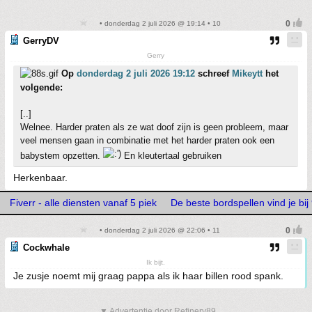
• donderdag 2 juli 2026 @ 19:14 • 10
GerryDV
Gerry
Op
donderdag 2 juli 2026 19:12
schreef
Mikeytt
het
volgende:
[..]
Welnee. Harder praten als ze wat doof zijn is geen probleem, maar
veel mensen gaan in combinatie met het harder praten ook een
babystem opzetten.
En kleutertaal gebruiken
Herkenbaar.
Fiverr - alle diensten vanaf 5 piek
De beste bordspellen vind je b
• donderdag 2 juli 2026 @ 22:06 • 11
Cockwhale
Ik bijt.
Je zusje noemt mij graag pappa als ik haar billen rood spank.
▼ Advertentie door Refinery89