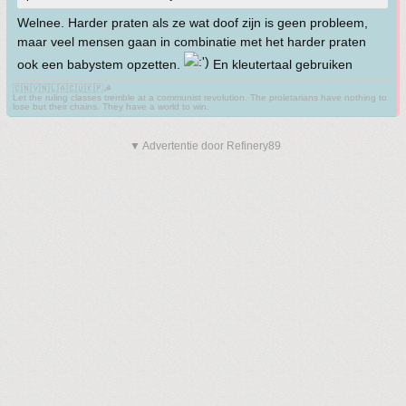
Welnee. Harder praten als ze wat doof zijn is geen probleem,
maar veel mensen gaan in combinatie met het harder praten
ook een babystem opzetten.
En kleutertaal gebruiken
🇨🇳🇻🇳🇱🇦🇨🇺🇰🇵☭
Let the ruling classes tremble at a communist revolution. The proletarians have nothing to
lose but their chains. They have a world to win.
▼ Advertentie door Refinery89