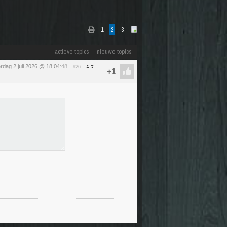
1
2
3
actieve topics
nieuwe topics
rdag 2 juli 2026 @ 18:04
:48
#26