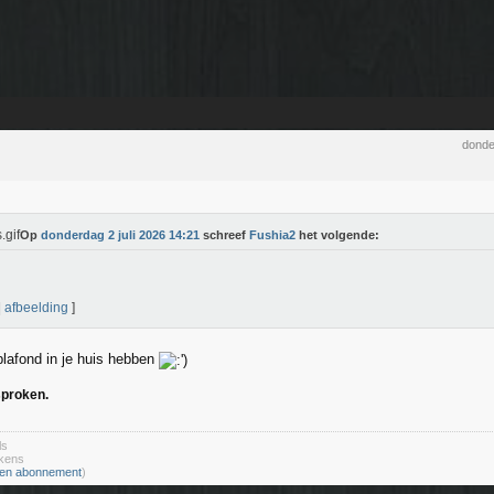
donde
Op
donderdag 2 juli 2026 14:21
schreef
Fushia2
het volgende:
|
afbeelding
]
lafond in je huis hebben
esproken.
ls
ekens
en abonnement
)