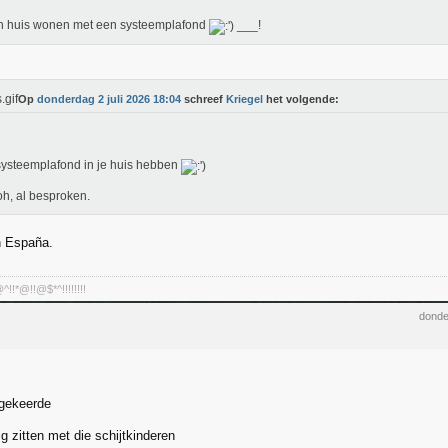
n huis wonen met een systeemplafond
___!
Op
donderdag 2 juli 2026 18:04
schreef
Kriegel
het volgende:
ysteemplafond in je huis hebben
 oh, al besproken.
 España.
!*@!!@$*^!!!!!!!!
donde
mgekeerde
ig zitten met die schijtkinderen