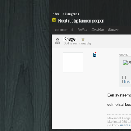
Index
»
klaagbaak
Nooit rustig kunnen poepen
abonnement
Unibet
Coolblue
Bitvavo
Kriegel
Dolf is rechtvaardig
quote:
[..]
[
link
Een systeemp
edit: oh, al b
Maximaal 4 rege
Maximaal 250 t
(te kort?
neem e