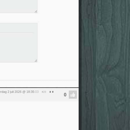
rdag 2 juli 2026 @ 18:35
:03
#28