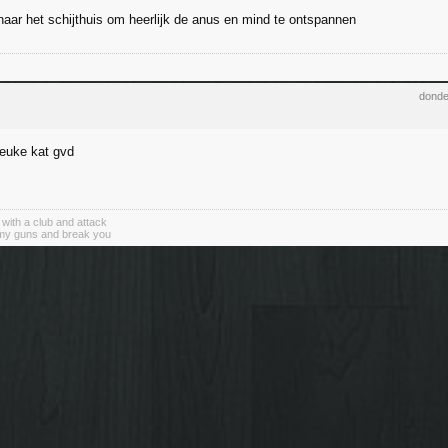
 naar het schijthuis om heerlijk de anus en mind te ontspannen
donde
euke kat gvd
with a club and attack
 my guns and break you