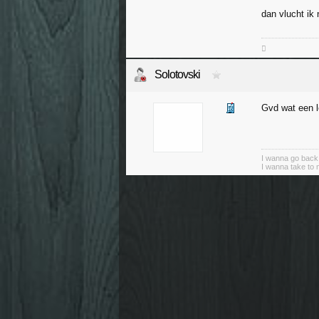
dan vlucht ik

Solotovski
Gvd wat een l
I wanna go back 
I wanna take to