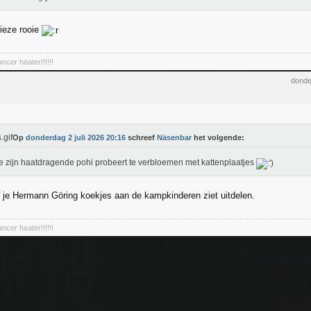
ieze rooie
ncer heater!!!!!!
donde
Op
donderdag 2 juli 2026 20:16
schreef
Näsenbar
het volgende:
e zijn haatdragende pohi probeert te verbloemen met kattenplaatjes
f je Hermann Göring koekjes aan de kampkinderen ziet uitdelen.
ncer heater!!!!!!