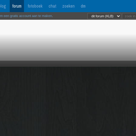
log
forum
fotoboek
chat
zoeken
dm
om een gratis account aan te maken
.