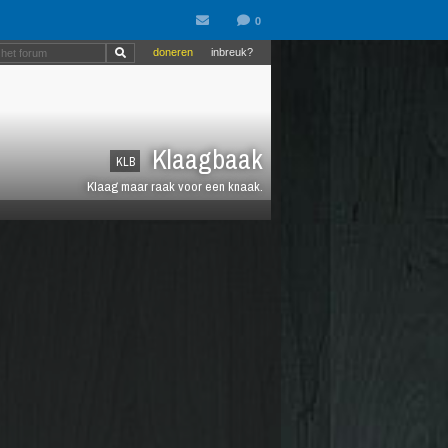
doneren
inbreuk?
Klaagbaak
KLB
Klaag maar raak voor een knaak.