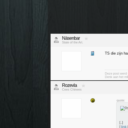
Näsenbar
State of the Art.
TS die zijn h
Deze post werd 
Denk aan het mil
Rozevla
Cees Chinees
quote:
[..]
[
link