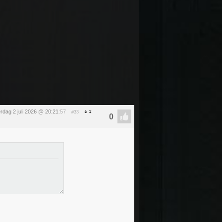
rdag 2 juli 2026 @ 20:21
:57
#33