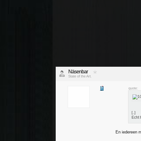
Näsenbar
State of the Art.
quote:
[..]
Echt 
En iedereen ma