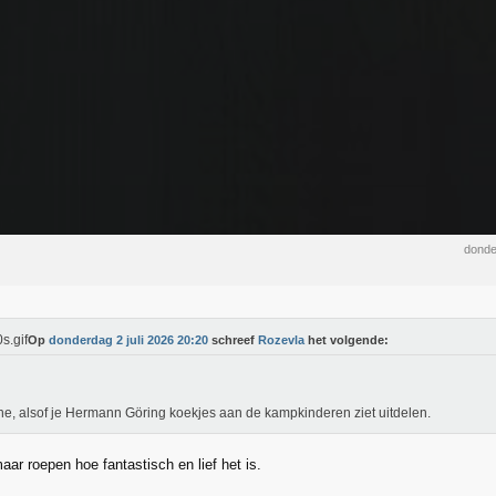
donde
Op
donderdag 2 juli 2026 20:20
schreef
Rozevla
het volgende:
he, alsof je Hermann Göring koekjes aan de kampkinderen ziet uitdelen.
ar roepen hoe fantastisch en lief het is.