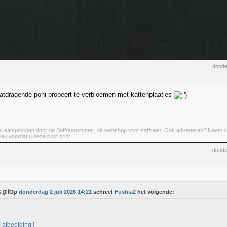
donde
aatdragende pohi probeert te verbloemen met kattenplaatjes
u aangeboden door de Saffraanstunter, dé webshop voor saffraan. Ook adverteren? Neem co
ieu voordat u deze post print.
donde
Op
donderdag 2 juli 2026 14:21
schreef
Fushia2
het volgende:
|
afbeelding
]