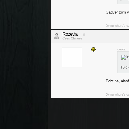
Gadver zo’n v
Dying whore's ca
Rozevla
Cees Chinees
quote:
TS di
Echt he, also
Dying whore's ca