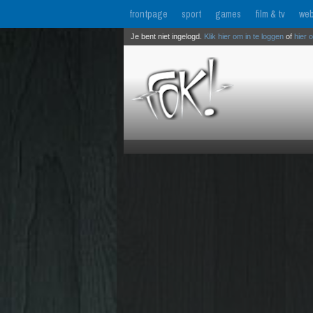
frontpage
sport
games
film & tv
web
Je bent niet ingelogd.
Klik hier om in te loggen
of
hier 