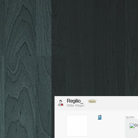
Regilio_
Witte Neger
quote: