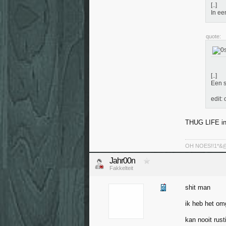
[..]
In ee
quote:
[..]
Een s
edit:
THUG LIFE in
OH NOES!!1*&@^!
Jahr00n
Fakkelteit
shit man
ik heb het o
kan nooit rust