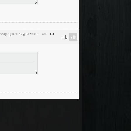
rdag 2 juli 2026 @ 20:20
:51
#32