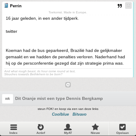
Perrin
Toekomst. Made in Europe.
16 jaar geleden, in een ander tijdperk.
twitter
Koeman had de bus geparkeerd, Brazilië had de gelijkmaker
gemaakt en we hadden de penalties verloren. Naderhand had
hij op de persconferentie gezegd dat zijn strategie prima was.
And what rough beast, its hour come round at last,
Slouches towards Bethlehem to be born?
Dit Oranje mist een type Dennis Bergkamp
wk
steun FOK! en koop via een van deze links
Coolblue
Bitvavo
Index
Actief
MyAT
Nieuw
Opslaan