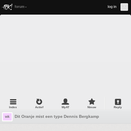
forum
log in
Index
Actief
MyAT
Nieuw
Reply
Dit Oranje mist een type Dennis Bergkamp
wk