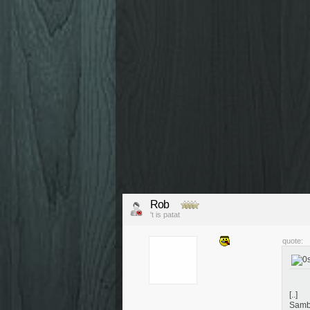
Rob
't is patat
quote:
[..]
Samba