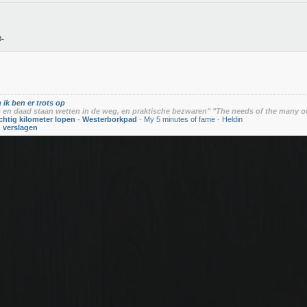
 ik ben er trots op
en daad staan wetten in de weg, en praktische bezwaren" "The needs of the many o
chtig kilometer lopen
-
Westerborkpad
-
My 5 minutes of fame
-
Heldin
n verslagen