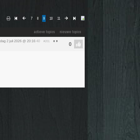
7
8
9
10
11
actieve topics
nieuwe topics
dag 2 juli 2026 @ 20:16
:40
#201