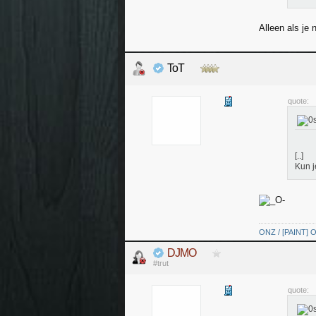
Alleen als je 
ToT
quote:
[..]
Kun j
ONZ / [PAINT] O
DJMO
#trut
quote: