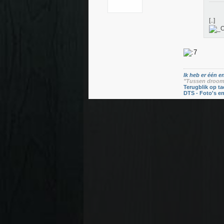
[..]
Ik heb er één en
"Tussen droom 
Terugblik op ta
DTS - Foto's e