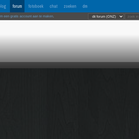
log
forum
fotoboek
chat
zoeken
dm
om een gratis account aan te maken
.