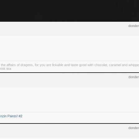
donder
 the affairs of dragons, for you are lickable and taste good with chocolat, caramel and whipp
rink tea
donder
nzin Paints! #2
donder