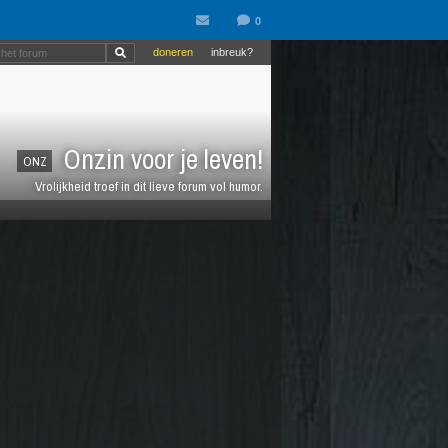
doneren
inbreuk?
Onzin voor je leven!
ONZ
Vrolijkheid troef in dit lieve forum vol humor.