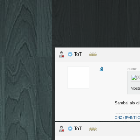
ToT
quote:
Moste
Sambal als gli
ONZ / [PAINT] O
ToT