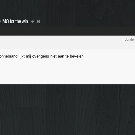
DJMO for the win
donder
nnebrand lijkt mij overigens niet aan te bevelen.