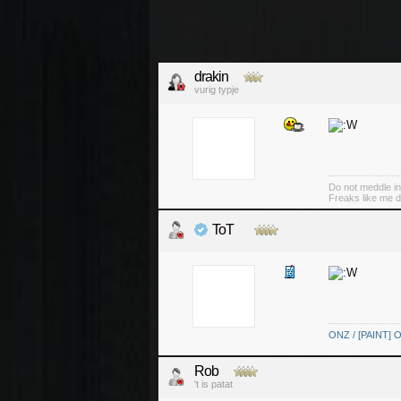
drakin
vurig typje
Do not meddle in
Freaks like me d
ToT
ONZ / [PAINT] O
Rob
't is patat