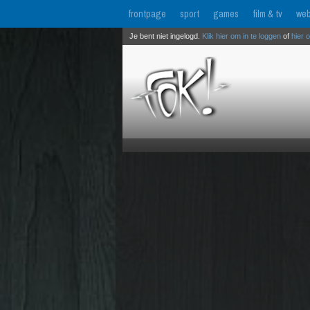
frontpage
sport
games
film & tv
web
Je bent niet ingelogd.
Klik hier om in te loggen
of
hier 