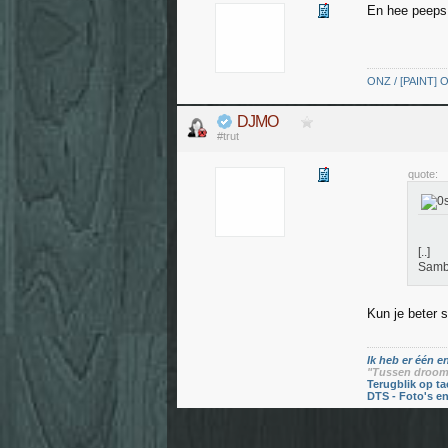
En hee peep
ONZ / [PAINT] O
DJMO
#trut
quote:
[..]
Samba
Kun je beter 
Ik heb er één en
"Tussen droom 
Terugblik op ta
DTS - Foto's e