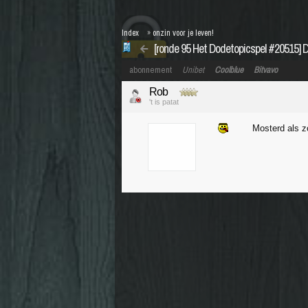
Index
»
onzin voor je leven!
[ronde 95 Het Dodetopicspel #20515] 
abonnement
Unibet
Coolblue
Bitvavo
Rob
't is patat
Mosterd als zo