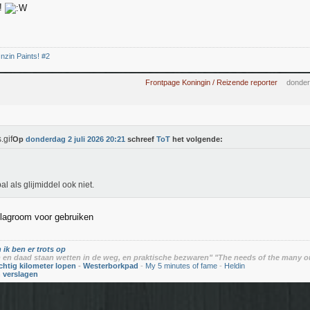
s!
nzin Paints! #2
Frontpage Koningin / Reizende reporter
donder
Op
donderdag 2 juli 2026 20:21
schreef
ToT
het volgende:
l als glijmiddel ook niet.
slagroom voor gebruiken
 ik ben er trots op
en daad staan wetten in de weg, en praktische bezwaren" "The needs of the many o
chtig kilometer lopen
-
Westerborkpad
-
My 5 minutes of fame
-
Heldin
n verslagen