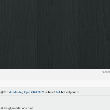
donder
Op
donderdag 2 juli 2026 20:21
schreef
ToT
het volgende:
l als glijmiddel ook niet.