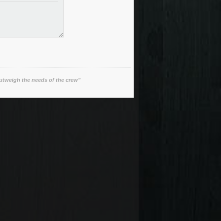
utweigh the needs of the crew"