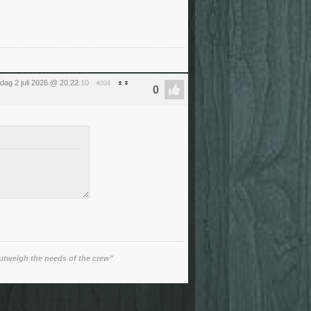
dag 2 juli 2026 @ 20:22
:10
#204
utweigh the needs of the crew"