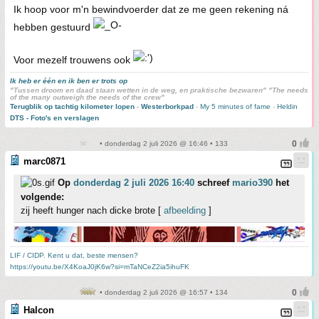
Ik hoop voor m'n bewindvoerder dat ze me geen rekening ná
hebben gestuurd
Voor mezelf trouwens ook
Ik heb er één en ik ben er trots op
"Tussen droom en daad staan wetten in de weg, en praktische bezwaren" "The needs
of the many outweigh the needs of the crew"
Terugblik op tachtig kilometer lopen
-
Westerborkpad
-
My 5 minutes of fame
-
Heldin
DTS - Foto's en verslagen
• donderdag 2 juli 2026 @ 16:46 • 133
marc0871
Op
donderdag 2 juli 2026 16:40
schreef
mario390
het
volgende:
zij heeft hunger nach dicke brote [
afbeelding
]
LIF / CIDP. Kent u dat, beste mensen?
https://youtu.be/X4KoaJ0jK6w?si=mTaNCeZ2ia5ihuFK
• donderdag 2 juli 2026 @ 16:57 • 134
Halcon