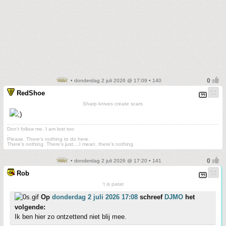
• donderdag 2 juli 2026 @ 17:09 • 140
RedShoe
Sharp knives create scars
Don't follow me. I am lost too
.
Please. There's nothing to do here.
There's nothing. There's just....I mean, there's nothing.
• donderdag 2 juli 2026 @ 17:20 • 141
Rob
't is patat
Op
donderdag 2 juli 2026 17:08
schreef
DJMO
het
volgende:
Ik ben hier zo ontzettend niet blij mee.