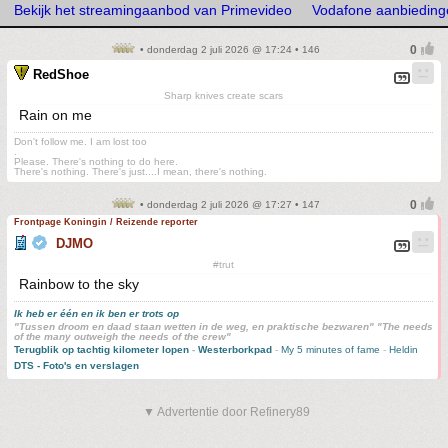
Bekijk het streamingaanbod van Primevideo
Vodafone aanbieding
• donderdag 2 juli 2026 @ 17:24 • 146
RedShoe
Sharp knives create scars
Rain on me
Don't follow me. I am lost too
.
Please. There's nothing to do here.
There's nothing. There's just....I mean, there's nothing.
• donderdag 2 juli 2026 @ 17:27 • 147
Frontpage Koningin / Reizende reporter
DJMO
#trut
Rainbow to the sky
Ik heb er één en ik ben er trots op
"Tussen droom en daad staan wetten in de weg, en praktische bezwaren" "The needs
of the many outweigh the needs of the crew"
Terugblik op tachtig kilometer lopen
-
Westerborkpad
-
My 5 minutes of fame
-
Heldin
DTS - Foto's en verslagen
▼ Advertentie door Refinery89