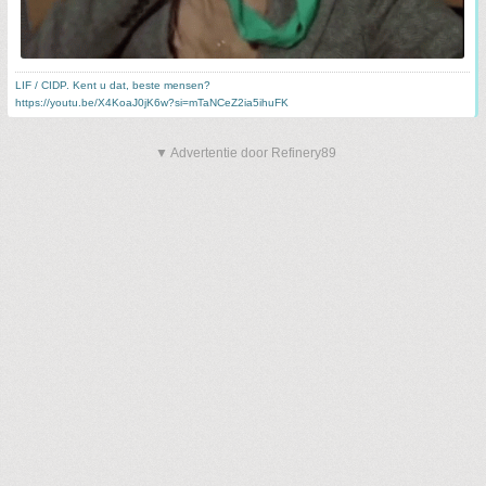
LIF / CIDP. Kent u dat, beste mensen?
https://youtu.be/X4KoaJ0jK6w?si=mTaNCeZ2ia5ihuFK
▼ Advertentie door Refinery89