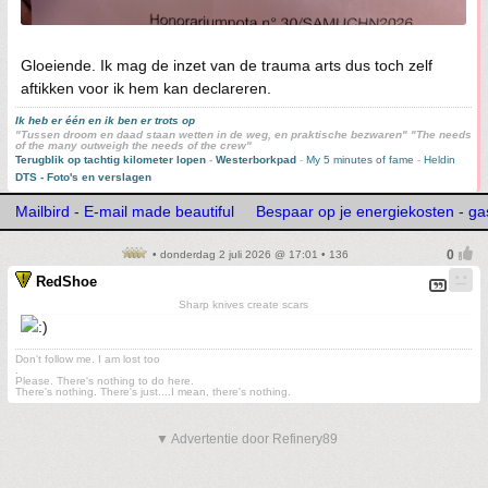
Gloeiende. Ik mag de inzet van de trauma arts dus toch zelf
aftikken voor ik hem kan declareren.
Ik heb er één en ik ben er trots op
"Tussen droom en daad staan wetten in de weg, en praktische bezwaren" "The needs
of the many outweigh the needs of the crew"
Terugblik op tachtig kilometer lopen
-
Westerborkpad
-
My 5 minutes of fame
-
Heldin
DTS - Foto's en verslagen
Mailbird - E-mail made beautiful
Bespaar op je energiekosten - gas
• donderdag 2 juli 2026 @ 17:01 • 136
RedShoe
Sharp knives create scars
Don't follow me. I am lost too
.
Please. There's nothing to do here.
There's nothing. There's just....I mean, there's nothing.
▼ Advertentie door Refinery89