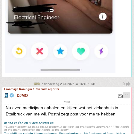
• donderdag 2 juli 2026 @ 16:40 • 131
Frontpage Koningin / Reizende reporter
DJMO
#trut
Nu even medicijnen ophalen en kijken wat het ziekenhuis in
Ettelbruck van me wil. Postnl zegt post voor me te hebben
Ik heb er één en ik ben er trots op
"Tussen droom en daad staan wetten in de weg, en praktische bezwaren" "The needs
of the many outweigh the needs of the crew"
Terugblik op tachtig kilometer lopen
-
Westerborkpad
-
My 5 minutes of fame
-
Heldin