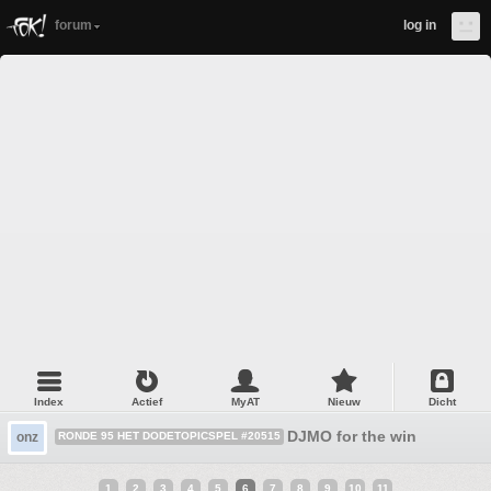
forum
log in
Index
Actief
MyAT
Nieuw
Dicht
DJMO for the win
onz
RONDE 95 HET DODETOPICSPEL #20515
1
2
3
4
5
6
7
8
9
10
11