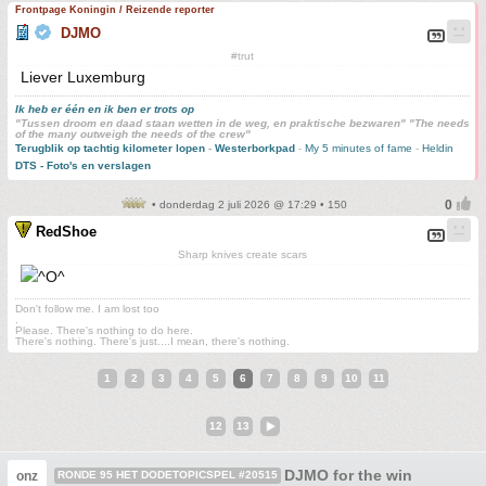
Frontpage Koningin / Reizende reporter
DJMO
#trut
Liever Luxemburg
Ik heb er één en ik ben er trots op
"Tussen droom en daad staan wetten in de weg, en praktische bezwaren" "The needs
of the many outweigh the needs of the crew"
Terugblik op tachtig kilometer lopen
-
Westerborkpad
-
My 5 minutes of fame
-
Heldin
DTS - Foto's en verslagen
• donderdag 2 juli 2026 @ 17:29 • 150
RedShoe
Sharp knives create scars
Don't follow me. I am lost too
.
Please. There's nothing to do here.
There's nothing. There's just....I mean, there's nothing.
1
2
3
4
5
6
7
8
9
10
11
12
13
DJMO for the win
onz
RONDE 95 HET DODETOPICSPEL #20515