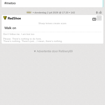
#metoo
• donderdag 2 juli 2026 @ 17:20 • 142
RedShoe
Sharp knives create scars
Walk on
Don't follow me. I am lost too
.
Please. There's nothing to do here.
There's nothing. There's just....I mean, there's nothing.
▼ Advertentie door Refinery89