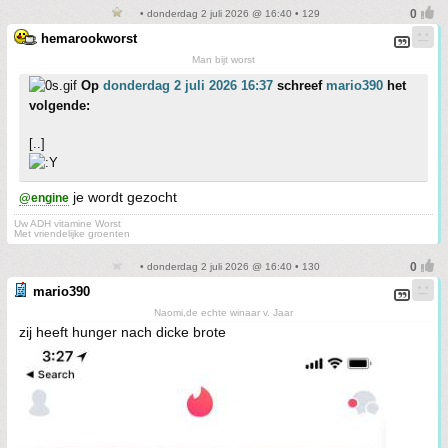
• donderdag 2 juli 2026 @ 16:40 • 129
hemarookworst
Man bijt worst
Op
donderdag 2 juli 2026 16:37
schreef
mario390
het
volgende:
[..]
je wordt gezocht
@engine
Uw ADH vitamine Worst
Met vriendelijke groenten
• donderdag 2 juli 2026 @ 16:40 • 130
mario390
Naomi,de echte winaar v. Jaar
zij heeft hunger nach dicke brote