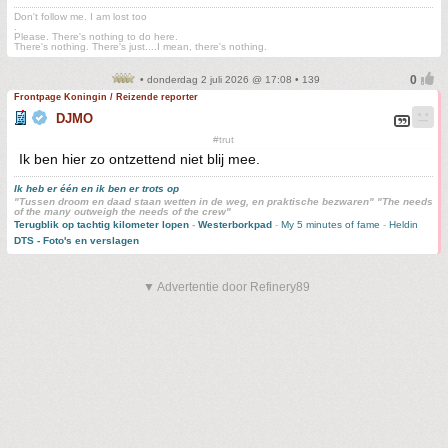
Don't follow me. I am lost too
.
Please. There's nothing to do here.
There's nothing. There's just....I mean, there's nothing.
• donderdag 2 juli 2026 @ 17:08 • 139
Frontpage Koningin / Reizende reporter
DJMO
#trut
Ik ben hier zo ontzettend niet blij mee.
Ik heb er één en ik ben er trots op
"Tussen droom en daad staan wetten in de weg, en praktische bezwaren" "The needs
of the many outweigh the needs of the crew"
Terugblik op tachtig kilometer lopen
-
Westerborkpad
-
My 5 minutes of fame
-
Heldin
DTS - Foto's en verslagen
▼ Advertentie door Refinery89