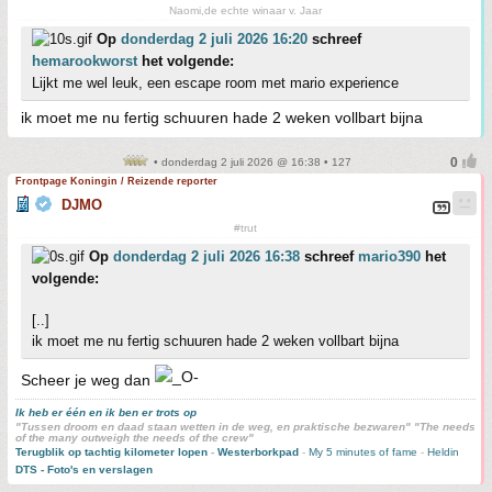
Naomi,de echte winaar v. Jaar
Op
donderdag 2 juli 2026 16:20
schreef
hemarookworst
het volgende:
Lijkt me wel leuk, een escape room met mario experience
ik moet me nu fertig schuuren hade 2 weken vollbart bijna
• donderdag 2 juli 2026 @ 16:38 • 127
Frontpage Koningin / Reizende reporter
DJMO
#trut
Op
donderdag 2 juli 2026 16:38
schreef
mario390
het
volgende:
[..]
ik moet me nu fertig schuuren hade 2 weken vollbart bijna
Scheer je weg dan
Ik heb er één en ik ben er trots op
"Tussen droom en daad staan wetten in de weg, en praktische bezwaren" "The needs
of the many outweigh the needs of the crew"
Terugblik op tachtig kilometer lopen
-
Westerborkpad
-
My 5 minutes of fame
-
Heldin
DTS - Foto's en verslagen