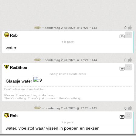
• donderdag 2 juli 2026 @ 17:21 • 143
Rob
't is patat
water
• donderdag 2 juli 2026 @ 17:21 • 144
RedShoe
Sharp knives create scars
Glaasje water
Don't follow me. I am lost too
.
Please. There's nothing to do here.
There's nothing. There's just....I mean, there's nothing.
• donderdag 2 juli 2026 @ 17:23 • 145
Rob
't is patat
water. vloeistof waar vissen in poepen en seksen