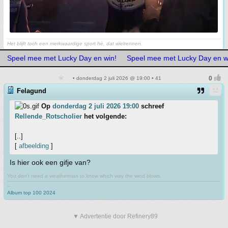
Het blijft toch een merkwaardige sport hè, dat wielrennen.
Speel mee met Lucky Day en win!
Speel mee met Lucky Day en w
• donderdag 2 juli 2026 @ 19:00 • 41
Felagund
Op
donderdag 2 juli 2026 19:00
schreef
Rellende_Rotscholier
het volgende:
[..]
[
afbeelding
]
Is hier ook een gifje van?
You don't need a weatherman to know which way the wind blows.
-------------------------------------------------------------------------------------------------------------------------------------------
--
Album top 100 2024
▼ Advertentie door Refinery89