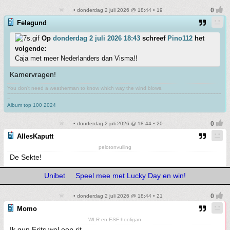
• donderdag 2 juli 2026 @ 18:44 • 19
Felagund
Op
donderdag 2 juli 2026 18:43
schreef
Pino112
het
volgende:
Caja met meer Nederlanders dan Visma!!
Kamervragen!
You don't need a weatherman to know which way the wind blows.
-------------------------------------------------------------------------------------------------------------------------------------------
--
Album top 100 2024
• donderdag 2 juli 2026 @ 18:44 • 20
AllesKaputt
pelotonvulling
De Sekte!
Unibet
Speel mee met Lucky Day en win!
• donderdag 2 juli 2026 @ 18:44 • 21
Momo
WLR en ESF hooligan
Ik gun Frits wel een rit