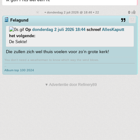
• donderdag 2 juli 2026 @ 18:46 • 22
Felagund
Op
donderdag 2 juli 2026 18:44
schreef
AllesKaputt
het volgende:
De Sekte!
Die zullen zich wel thuis voelen voor zo’n grote kerk!
You don't need a weatherman to know which way the wind blows.
-------------------------------------------------------------------------------------------------------------------------------------------
--
Album top 100 2024
▼ Advertentie door Refinery89