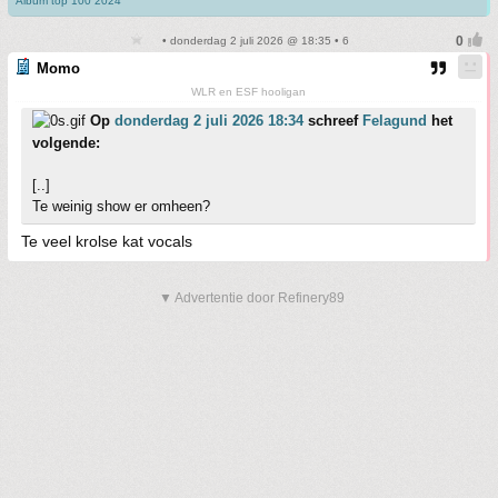
Album top 100 2024
• donderdag 2 juli 2026 @ 18:35 • 6
Momo
WLR en ESF hooligan
Op
donderdag 2 juli 2026 18:34
schreef
Felagund
het
volgende:
[..]
Te weinig show er omheen?
Te veel krolse kat vocals
▼ Advertentie door Refinery89