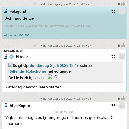
• donderdag 2 juli 2026 @ 18:47 • 26
Felagund
Achnaud de Lie
You don't need a weatherman to know which way the wind blows.
-------------------------------------------------------------------------------------------------------------------------------------------
--
Album top 100 2024
• donderdag 2 juli 2026 @ 18:48 • 27
Redactie Sport
H.Vviv
Op
donderdag 2 juli 2026 18:47
schreef
Rellende_Rotscholier
het volgende:
De Lie is ziek, hahaha.
Zaterdag gewoon laten starten.
• donderdag 2 juli 2026 @ 18:48 • 28
AllesKaputt
pelotonvulling
Vrijbuitersploeg: zooitje ongeregeld, kansloos gezelschap C-
coureurs.