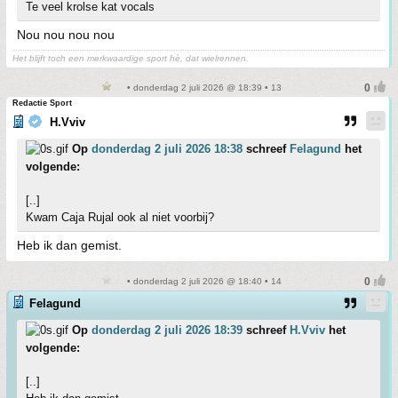
Te veel krolse kat vocals
Nou nou nou nou
Het blijft toch een merkwaardige sport hè, dat wielrennen.
• donderdag 2 juli 2026 @ 18:39 • 13
Redactie Sport
H.Vviv
Op
donderdag 2 juli 2026 18:38
schreef
Felagund
het
volgende:
[..]
Kwam Caja Rujal ook al niet voorbij?
Heb ik dan gemist.
• donderdag 2 juli 2026 @ 18:40 • 14
Felagund
Op
donderdag 2 juli 2026 18:39
schreef
H.Vviv
het
volgende:
[..]