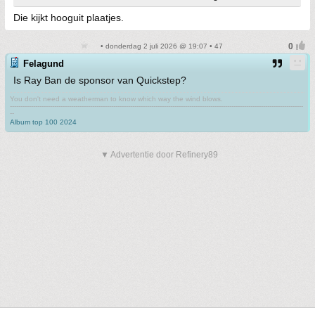
Die kijkt hooguit plaatjes.
• donderdag 2 juli 2026 @ 19:07 • 47
Felagund
Is Ray Ban de sponsor van Quickstep?
You don't need a weatherman to know which way the wind blows.
-------------------------------------------------------------------------------------------------------------------------------------------
--
Album top 100 2024
▼ Advertentie door Refinery89