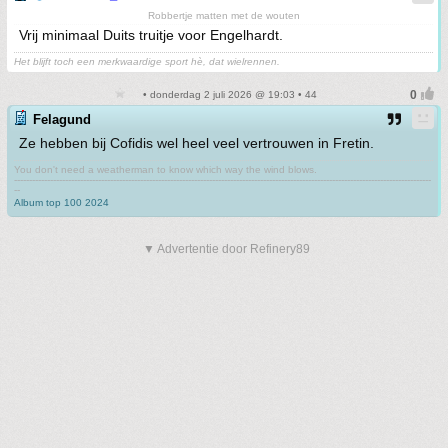
Robbertje matten met de wouten
Vrij minimaal Duits truitje voor Engelhardt.
Het blijft toch een merkwaardige sport hè, dat wielrennen.
• donderdag 2 juli 2026 @ 19:03 • 44
Felagund
Ze hebben bij Cofidis wel heel veel vertrouwen in Fretin.
You don't need a weatherman to know which way the wind blows.
-------------------------------------------------------------------------------------------------------------------------------------------
--
Album top 100 2024
▼ Advertentie door Refinery89