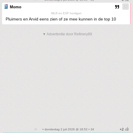
Momo
WLR en ESF hooligan
Pluimers en Arvid eens zien of ze mee kunnen in de top 10
▼ Advertentie door Refinery89
• donderdag 2 juli 2026 @ 18:52 • 34