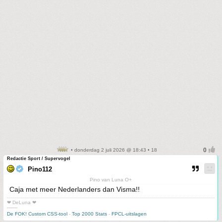
• donderdag 2 juli 2026 @ 18:43 • 18
Redactie Sport / Supervogel
Pino112
Pino van Luna O+
Caja met meer Nederlanders dan Visma!!
❤ DeLuna ❤
-------
De FOK! Custom CSS-tool
-
Top 2000 Stats
-
FPCL-uitslagen