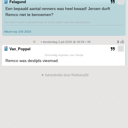
Felagund
Een bepaald aantal renners was heel kwaad! Jeroen durft
Remco niet te benoemen?
You don't need a weatherman to know which way the wind blows.
-------------------------------------------------------------------------------------------------------------------------------------------
--
Album top 100 2024
• donderdag 2 juli 2026 @ 18:59 • 39
Van_Poppel
Voormalig kopman van Gertje
Remco was destijds viesmad.
▼ Advertentie door Refinery89