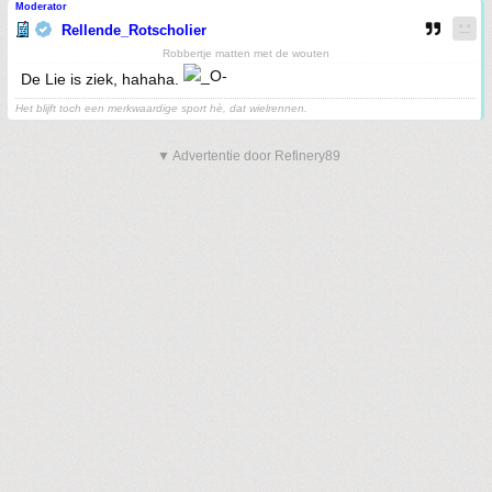
Moderator
Rellende_Rotscholier
Robbertje matten met de wouten
De Lie is ziek, hahaha.
Het blijft toch een merkwaardige sport hè, dat wielrennen.
▼ Advertentie door Refinery89