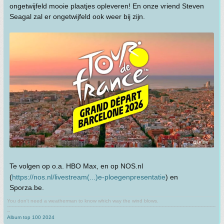
ongetwijfeld mooie plaatjes opleveren! En onze vriend Steven
Seagal zal er ongetwijfeld ook weer bij zijn.
Te volgen op o.a. HBO Max, en op NOS.nl
(
https://nos.nl/livestream(...)e-ploegenpresentatie
) en
Sporza.be.
You don't need a weatherman to know which way the wind blows.
-------------------------------------------------------------------------------------------------------------------------------------------
--
Album top 100 2024