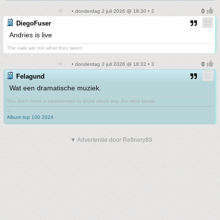
• donderdag 2 juli 2026 @ 18:30 • 2
DiegoFuser
Andries is live
The owls are not what they seem
• donderdag 2 juli 2026 @ 18:32 • 3
Felagund
Wat een dramatische muziek.
You don't need a weatherman to know which way the wind blows.
-------------------------------------------------------------------------------------------------------------------------------------------
--
Album top 100 2024
▼ Advertentie door Refinery89