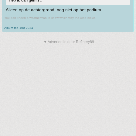
Heb ik dan gemist.
Alleen op de achtergrond, nog niet op het podium.
You don't need a weatherman to know which way the wind blows.
-------------------------------------------------------------------------------------------------------------------------------------------
--
Album top 100 2024
▼ Advertentie door Refinery89