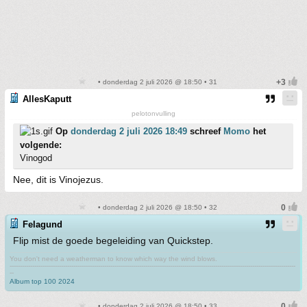
• donderdag 2 juli 2026 @ 18:50 • 31
AllesKaputt
pelotonvulling
Op
donderdag 2 juli 2026 18:49
schreef
Momo
het
volgende:
Vinogod
Nee, dit is Vinojezus.
• donderdag 2 juli 2026 @ 18:50 • 32
Felagund
Flip mist de goede begeleiding van Quickstep.
You don't need a weatherman to know which way the wind blows.
-------------------------------------------------------------------------------------------------------------------------------------------
--
Album top 100 2024
• donderdag 2 juli 2026 @ 18:50 • 33