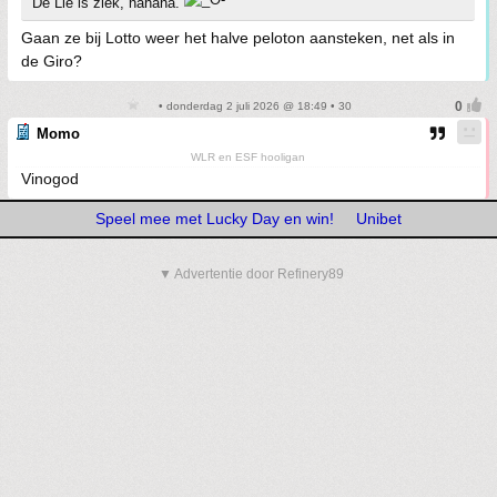
De Lie is ziek, hahaha.
Gaan ze bij Lotto weer het halve peloton aansteken, net als in
de Giro?
• donderdag 2 juli 2026 @ 18:49 • 30
Momo
WLR en ESF hooligan
Vinogod
Speel mee met Lucky Day en win!
Unibet
▼ Advertentie door Refinery89