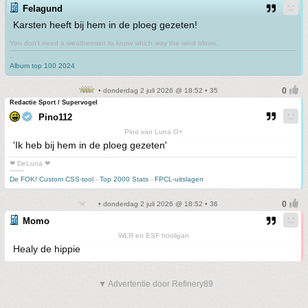
Felagund
Karsten heeft bij hem in de ploeg gezeten!
You don't need a weatherman to know which way the wind blows.
-------------------------------------------------------------------------------------------------------------------------------------------
--
Album top 100 2024
• donderdag 2 juli 2026 @ 18:52 • 35
Redactie Sport / Supervogel
Pino112
Pino van Luna O+
'Ik heb bij hem in de ploeg gezeten'
❤ DeLuna ❤
-------
De FOK! Custom CSS-tool
-
Top 2000 Stats
-
FPCL-uitslagen
• donderdag 2 juli 2026 @ 18:52 • 36
Momo
WLR en ESF hooligan
Healy de hippie
▼ Advertentie door Refinery89