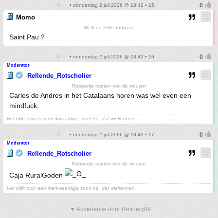
• donderdag 2 juli 2026 @ 18:42 • 15
Momo
WLR en ESF hooligan
Saint Pau ?
• donderdag 2 juli 2026 @ 18:42 • 16
Moderator
Rellende_Rotscholier
Robbertje matten met de wouten
Carlos de Andres in het Catalaans horen was wel even een
mindfuck.
Het blijft toch een merkwaardige sport hè, dat wielrennen.
• donderdag 2 juli 2026 @ 18:42 • 17
Moderator
Rellende_Rotscholier
Robbertje matten met de wouten
Caja RuralGoden
Het blijft toch een merkwaardige sport hè, dat wielrennen.
▼ Advertentie door Refinery89