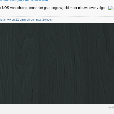
op NOS vanochtend, maar hier gaat ongetwijfeld meer nieuws over volgen.
nstar, Viv en ZZ emigreerden naar Zweden!
dond