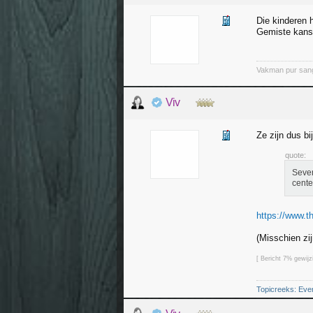
Die kinderen 
Gemiste kans
Vakman pur san
Viv
Ze zijn dus b
quote:
Seven
cente
https://www.th
(Misschien zij
[ Bericht 7% gewijz
Topicreeks: Eve