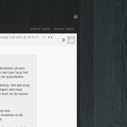
actieve topics
nieuwe topics
erdag 2 juli 2026 @ 06:51
:35
#1
kinderen uit een
vier jaar lang het
 de autoriteiten.
ing. Het lijkt erop
ingen niet naar
n toen ze de kamer
 op een
 kinderen in de
n.