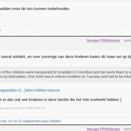
hadden mooi de tuin kunnen onderhouden.
.
g
Manager PR/Moderator
dond
ij toeval ontdekt, en voor sommige van deze kinderen kwam dit maar net op tij
 of the children were transported to hospitals in Columbus and two were flown to 
rs by helicopters. One child was in critical condition on Tuesday and had to be intu
eguardian.c(...)ohio-children-rescue
n er dan ook wel kinderen in deze familie die het níet overleefd hebben.)
igd door Viv op 02-07-2026 07:50
:13
]
nstar, Viv en ZZ emigreerden naar Zweden!
Manager PR/Moderator
dond