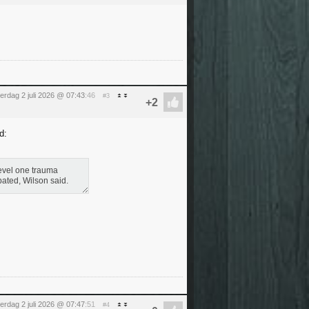
erdag 2 juli 2026 @ 07:43
:46
#3
d:
level one trauma
bated, Wilson said.
erdag 2 juli 2026 @ 07:47
:51
#4