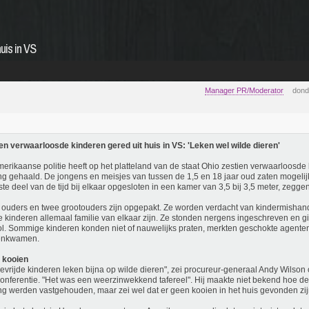
uis in VS
Manager PR/Moderator
dond
en verwaarloosde kinderen gered uit huis in VS: 'Leken wel wilde dieren'
erikaanse politie heeft op het platteland van de staat Ohio zestien verwaarloosde 
g gehaald. De jongens en meisjes van tussen de 1,5 en 18 jaar oud zaten mogelijk 
ste deel van de tijd bij elkaar opgesloten in een kamer van 3,5 bij 3,5 meter, zeggen
ouders en twee grootouders zijn opgepakt. Ze worden verdacht van kindermishandel
e kinderen allemaal familie van elkaar zijn. Ze stonden nergens ingeschreven en g
l. Sommige kinderen konden niet of nauwelijks praten, merkten geschokte agente
enkwamen.
 kooien
evrijde kinderen leken bijna op wilde dieren", zei procureur-generaal Andy Wilson
onferentie. "Het was een weerzinwekkend tafereel". Hij maakte niet bekend hoe de
g werden vastgehouden, maar zei wel dat er geen kooien in het huis gevonden zij