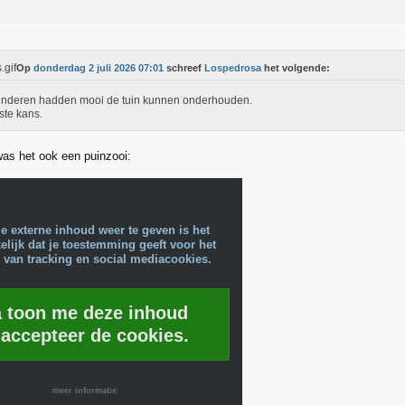
Op
donderdag 2 juli 2026 07:01
schreef
Lospedrosa
het volgende:
inderen hadden mooi de tuin kunnen onderhouden.
te kans.
as het ook een puinzooi:
e externe inhoud weer te geven is het
lijk dat je toestemming geeft voor het
 van tracking en social mediacookies.
a toon me deze inhoud
 accepteer de cookies.
meer informatie