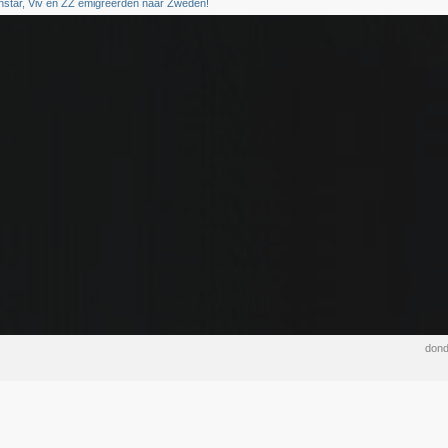
nstar, Viv en ZZ emigreerden naar Zweden!
dond