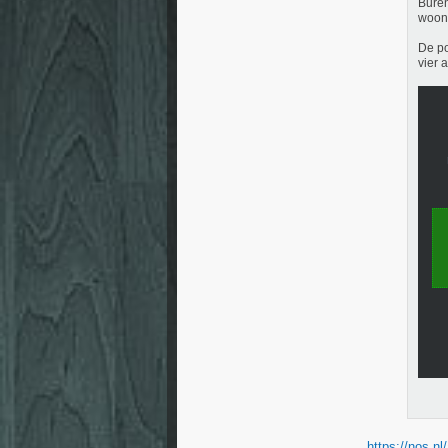
Buren
woond
De po
vier 
https://nos.nl/