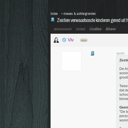
Index
»
nieuws & achtergronden
Zestien verwaarloosde kinderen gered uit h
abonnement
Unibet
Coolblue
Bitvavo
Viv
quote:
Zesti
De Am
wonin
groot
Twee 
dat d
schoo
binn
Geen
"De b
persc
wonin