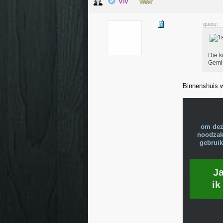
Viv
quote:
Die k
Gemis
Binnenshuis w
om dez
noodzake
gebruik
J
ik