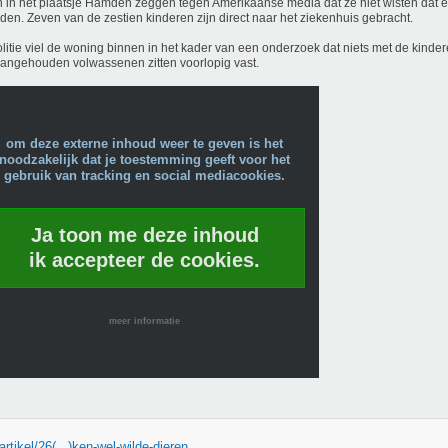
 in het plaatsje Hamden zeggen tegen Amerikaanse media dat ze niet wisten dat er
en. Zeven van de zestien kinderen zijn direct naar het ziekenhuis gebracht.
litie viel de woning binnen in het kader van een onderzoek dat niets met de kinde
aangehouden volwassenen zitten voorlopig vast.
om deze externe inhoud weer te geven is het
noodzakelijk dat je toestemming geeft voor het
gebruik van tracking en social mediacookies.
Ja toon me deze inhoud
ik accepteer de cookies.
meer informatie
artikel/26(...)ken-wel-wilde-dieren