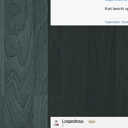
Kort bericht 
Topicreeks: Eve
Lospedrosa
$