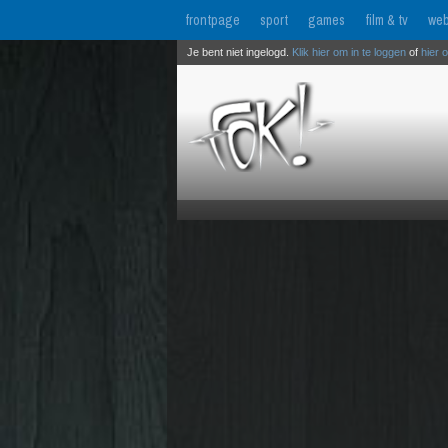
frontpage
sport
games
film & tv
web
Je bent niet ingelogd.
Klik hier om in te loggen
of
hier 