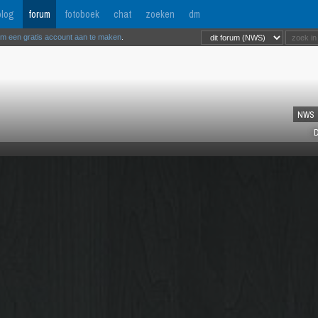
log
forum
fotoboek
chat
zoeken
dm
om een gratis account aan te maken
.
NWS
D