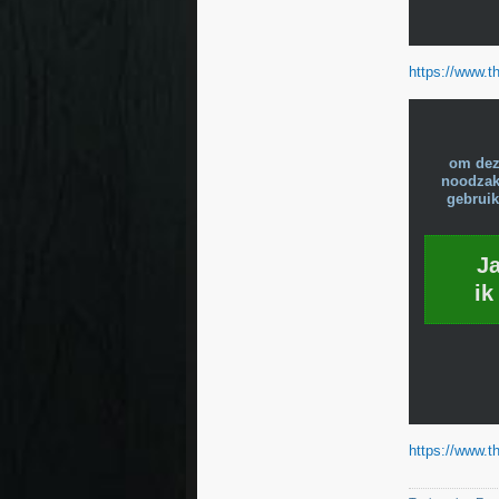
https://www.th
om dez
noodzake
gebruik
J
ik
https://www.th