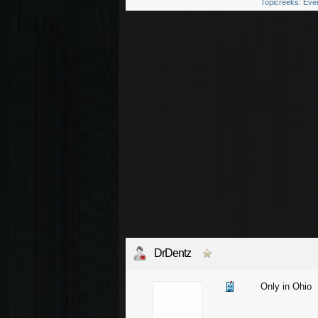
Topicreeks: Eve
DrDentz
Only in Ohio