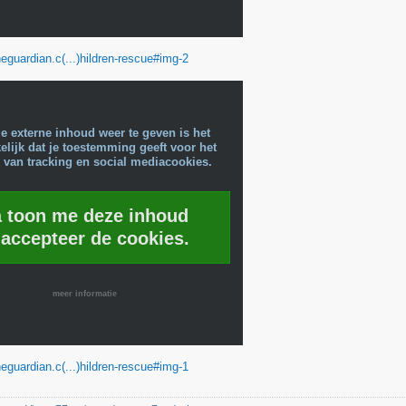
eguardian.c(...)hildren-rescue#img-2
e externe inhoud weer te geven is het
lijk dat je toestemming geeft voor het
 van tracking en social mediacookies.
a toon me deze inhoud
 accepteer de cookies.
meer informatie
eguardian.c(...)hildren-rescue#img-1