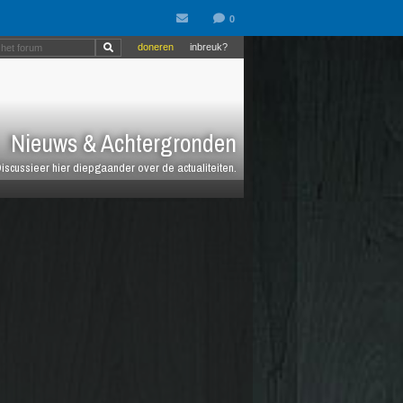
doneren
inbreuk?
Nieuws & Achtergronden
iscussieer hier diepgaander over de actualiteiten.