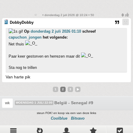
• donderdag 2 juli 2026 @ 10:24 • 50
DobbyDobby
Op
donderdag 2 juli 2026 01:10
schreef
capuchon_jongen
het volgende:
Net thuis
Paar keer gestorven en herrezen maar dit
Sta nog te trillen
Van harte pik
1
2
3
België - Senegal #9
wk
WOENSDAG 1 JULI 22:00
steun FOK! en koop via een van deze links
Coolblue
Bitvavo