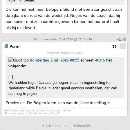
lopen bij België.
Die kan het niet meer belopen. Stond met een zuur gezicht aan
de zijkant de rest van de wedstrijd. Netjes van de coach dat hij
een speler met zo’n carrière gewoon binnen het uur eraf haalt
als hij niet levert.
• donderdag 2 juli 2026 @ 07:10 • 40
Perrin
Toekomst. Made in Europe.
Op
donderdag 2 juli 2026 00:55
schreef
-XOR-
het
volgende:
[..]
Wij hadden tegen Canada gemogen, maar in tegenstelling tot
Nederland wilde Belgie in ieder geval gewoon voetballen, dat valt
dan nog te prijzen.
Precies dit. De Belgen laten zien wat de juiste instelling is.
And what rough beast, its hour come round at last,
Slouches towards Bethlehem to be born?
▼ Advertentie door Refinery89