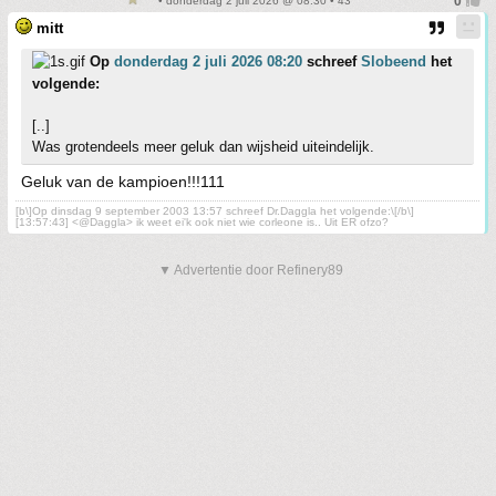
• donderdag 2 juli 2026 @ 08:30 • 43
mitt
Op
donderdag 2 juli 2026 08:20
schreef
Slobeend
het
volgende:
[..]
Was grotendeels meer geluk dan wijsheid uiteindelijk.
Geluk van de kampioen!!!111
[b\]Op dinsdag 9 september 2003 13:57 schreef Dr.Daggla het volgende:\[/b\]
[13:57:43] <@Daggla> ik weet ei'k ook niet wie corleone is.. Uit ER ofzo?
▼ Advertentie door Refinery89