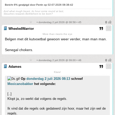
Bericht 6% gewijzigd door Perrin op 02-07-2026 08:38:42
And what rough beast, its hour come round at last,
Slouches towards Bethlehem to be born?
• donderdag 2 juli 2026 @ 08:58 • 45
WheeledWarrior
More than meets the eye
Belgen met dit kutvoetbal gewoon weer verder, man man man.
Senegal chokers.
• donderdag 2 juli 2026 @ 09:00 • 46
Adames
Klara!
Op
donderdag 2 juli 2026 08:13
schreef
Mexicanobakker
het volgende:
[..]
Klopt ja, zo werkt dat volgens de regels.
Ik vind dat die regels ook gedateerd zijn hoor, maar het zijn wel de
regels.