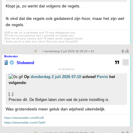
Klopt ja, zo werkt dat volgens de regels.
Ik vind dat die regels ook gedateerd zijn hoor, maar het zijn wel
de regels.
\[i\]Put me on a pedestal and I'll only disappoint you
Tell me I'm exceptional and I promise to exploit you
Give me all your money and I'll make some origami honey
I think you're a joke but I don't find you very funny\[/i\]
• donderdag 2 juli 2026 @ 08:20 • 42
Moderator
Slobeend
of all places
Op
donderdag 2 juli 2026 07:10
schreef
Perrin
het
volgende:
[..]
Precies dit. De Belgen laten zien wat de juiste instelling is.
Was grotendeels meer geluk dan wijsheid uiteindelijk.
https://streamable.com/81ofli
https://streamable.com/n7jvb0