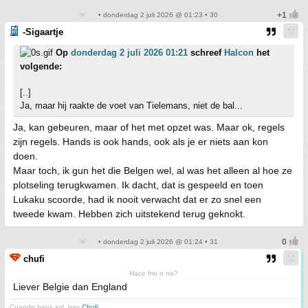
• donderdag 2 juli 2026 @ 01:23 • 30
-Sigaartje
Op
donderdag 2 juli 2026 01:21
schreef
Halcon
het
volgende:
[..]
Ja, maar hij raakte de voet van Tielemans, niet de bal...
Ja, kan gebeuren, maar of het met opzet was. Maar ok, regels
zijn regels. Hands is ook hands, ook als je er niets aan kon
doen.
Maar toch, ik gun het die Belgen wel, al was het alleen al hoe ze
plotseling terugkwamen. Ik dacht, dat is gespeeld en toen
Lukaku scoorde, had ik nooit verwacht dat er zo snel een
tweede kwam. Hebben zich uitstekend terug geknokt.
• donderdag 2 juli 2026 @ 01:24 • 31
chufi
Hace frio o no?
Liever Belgie dan England
Cuando haya sol, hay
Chufi