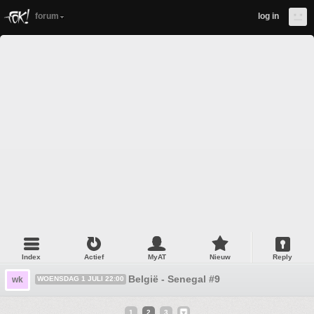
forum
log in
Index
Actief
MyAT
Nieuw
Reply
België - Senegal #9
wk
WOENSDAG 1 JULI 22:00
1
2
3