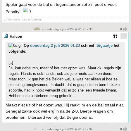
Speler gaat voor de bal en tegenstander zet z’n poot ervoor.
Penalty!!
...hier om je mars te breken.
• donderdag 2 juli 2026 @ 01:25 • 33
Halcon
Op
donderdag 2 juli 2026 01:23
schreef
-Sigaartje
het
volgende:
[..]
Ja, kan gebeuren, maar of het met opzet was. Maar ok, regels zijn
regels. Hands is ook hands, ook als je er niets aan kon doen.
Maar toch, ik gun het die Belgen wel, al was het alleen al hoe ze
plotseling terugkwamen. Ik dacht, dat is gespeeld en toen Lukaku
scoorde, had ik nooit verwacht dat er zo snel een tweede kwam.
Hebben zich uitstekend terug geknokt.
Maakt niet uit of het opzet was. Hij raakt 'm en de bal totaal niet.
Senegal zakte ook wel erg in na de 2-0. Beetje vragen om
problemen. Uiteraard wel blij dat Belgie door is.
• donderdag 2 juli 2026 @ 01:27 • 34