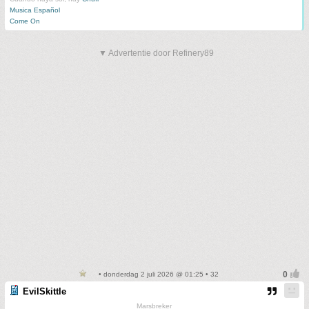
Musica Español
Come On
▼ Advertentie door Refinery89
• donderdag 2 juli 2026 @ 01:25 • 32
EvilSkittle
Marsbreker