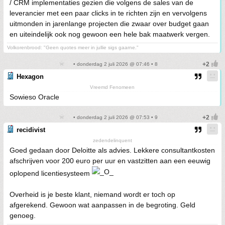
/ CRM implementaties gezien die volgens de sales van de
leverancier met een paar clicks in te richten zijn en vervolgens
uitmonden in jarenlange projecten die zwaar over budget gaan
en uiteindelijk ook nog gewoon een hele bak maatwerk vergen.
Volkorenbrood: "Geen quotes meer in jullie sigs gaarne."
• donderdag 2 juli 2026 @ 07:46 • 8
Hexagon
Vreemd Fenomeen
Sowieso Oracle
• donderdag 2 juli 2026 @ 07:53 • 9
recidivist
zedendelinquent
Goed gedaan door Deloitte als advies. Lekkere consultantkosten
afschrijven voor 200 euro per uur en vastzitten aan een eeuwig
oplopend licentiesysteem
Overheid is je beste klant, niemand wordt er toch op
afgerekend. Gewoon wat aanpassen in de begroting. Geld
genoeg.