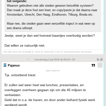
het volgende:
Waarom gebruiken niet alle steden gewoon hetzelfde systeem?
Dan maak je deze fout een keer, en copy/paste je dat daarna naar
Amsterdam, Utrecht, Den Haag, Eindhoven, Tilburg, Breda etc.
Maar nee, die steden gaan weer eenzelfde traject in wat weer op
een drama uitloopt.
Jeetje, weet je dan wel hoeveel baantjes overbodig worden?
Dat willen ze natuurlijk niet.
Als mijn post niet duidelijk is, moet je misschien even je sarcasmeradar aanzetten.
• donderdag 2 juli 2026 @ 09:25 • 20
Pajanus
grgr pajanus
Tja. ontzettend triest.
Er zullen wel weer heel wat lunches, presentaties, en
overleggen overheen gegaan zijn om die 45 miljoen te
verkwisten.
Geld dat in o.a. de haven, en door ander keihard fysiek werk
verdiend wordt.