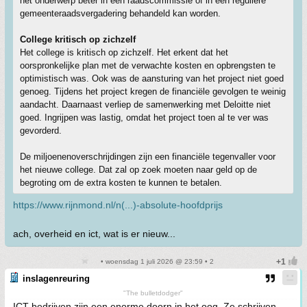
het onderwerp beter in een raadscommissie of in een reguliere
gemeenteraadsvergadering behandeld kan worden.
College kritisch op zichzelf
Het college is kritisch op zichzelf. Het erkent dat het
oorspronkelijke plan met de verwachte kosten en opbrengsten te
optimistisch was. Ook was de aansturing van het project niet goed
genoeg. Tijdens het project kregen de financiële gevolgen te weinig
aandacht. Daarnaast verliep de samenwerking met Deloitte niet
goed. Ingrijpen was lastig, omdat het project toen al te ver was
gevorderd.
De miljoenenoverschrijdingen zijn een financiële tegenvaller voor
het nieuwe college. Dat zal op zoek moeten naar geld op de
begroting om de extra kosten te kunnen te betalen.
https://www.rijnmond.nl/n(...)-absolute-hoofdprijs
ach, overheid en ict, wat is er nieuw...
• woensdag 1 juli 2026 @ 23:59 • 2
inslagenreuring
"The bulletdodger"
ICT bedrijven zijn een enorme doorn in het oog. Ze schrijven