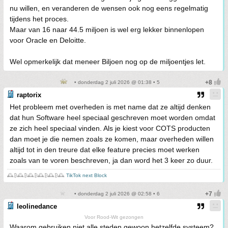
nu willen, en veranderen de wensen ook nog eens regelmatig
tijdens het proces.
Maar van 16 naar 44.5 miljoen is wel erg lekker binnenlopen
voor Oracle en Deloitte.
Wel opmerkelijk dat meneer Biljoen nog op de miljoentjes let.
• donderdag 2 juli 2026 @ 01:38 • 5
raptorix
Het probleem met overheden is met name dat ze altijd denken
dat hun Software heel speciaal geschreven moet worden omdat
ze zich heel speciaal vinden. Als je kiest voor COTS producten
dan moet je die nemen zoals ze komen, maar overheden willen
altijd tot in den treure dat elke feature precies moet werken
zoals van te voren beschreven, ja dan word het 3 keer zo duur.
🕰️₿🕰️₿🕰️₿🕰️₿🕰️₿🕰️
TikTok next Block
• donderdag 2 juli 2026 @ 02:58 • 6
leolinedance
Voor Rood-Wit gezongen
Waarom gebruiken niet alle steden gewoon hetzelfde systeem?