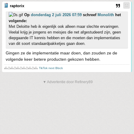
raptorix
Op
donderdag 2 juli 2026 07:59
schreef
Monolith
het
volgende:
Met Deloitte heb ik eigenlijk ook alleen maar slechte ervaringen.
Veelal krijg je jongens en meisjes die net afgestudeerd zijn, geen
diepgaande IT kennis hebben en die moeten dan implementaties
van dit soort standaardpakketjes gaan doen.
Gingen ze de implementatie maar doen, dan zouden ze de
volgende keer betere producten gekozen hebben.
🕰️₿🕰️₿🕰️₿🕰️₿🕰️₿🕰️
TikTok next Block
▼ Advertentie door Refinery89