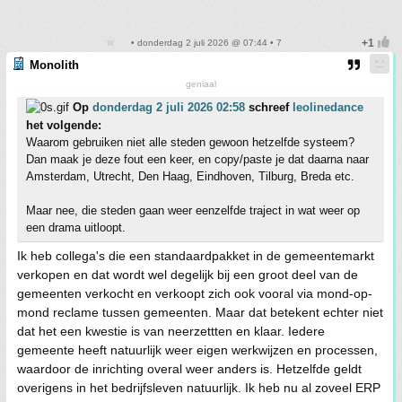
• donderdag 2 juli 2026 @ 07:44 • 7
Monolith
geniaal
Op
donderdag 2 juli 2026 02:58
schreef
leolinedance
het volgende:
Waarom gebruiken niet alle steden gewoon hetzelfde systeem?
Dan maak je deze fout een keer, en copy/paste je dat daarna naar
Amsterdam, Utrecht, Den Haag, Eindhoven, Tilburg, Breda etc.
Maar nee, die steden gaan weer eenzelfde traject in wat weer op
een drama uitloopt.
Ik heb collega's die een standaardpakket in de gemeentemarkt
verkopen en dat wordt wel degelijk bij een groot deel van de
gemeenten verkocht en verkoopt zich ook vooral via mond-op-
mond reclame tussen gemeenten. Maar dat betekent echter niet
dat het een kwestie is van neerzettten en klaar. Iedere
gemeente heeft natuurlijk weer eigen werkwijzen en processen,
waardoor de inrichting overal weer anders is. Hetzelfde geldt
overigens in het bedrijfsleven natuurlijk. Ik heb nu al zoveel ERP