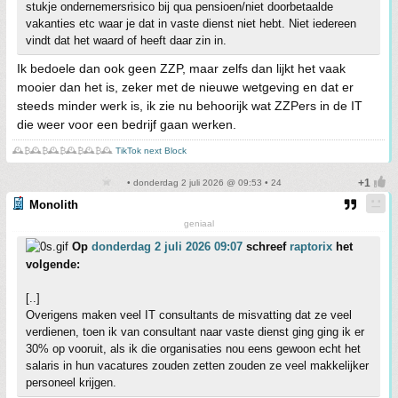
stukje ondernemersrisico bij qua pensioen/niet doorbetaalde
vakanties etc waar je dat in vaste dienst niet hebt. Niet iedereen
vindt dat het waard of heeft daar zin in.
Ik bedoele dan ook geen ZZP, maar zelfs dan lijkt het vaak
mooier dan het is, zeker met de nieuwe wetgeving en dat er
steeds minder werk is, ik zie nu behoorijk wat ZZPers in de IT
die weer voor een bedrijf gaan werken.
🕰️₿🕰️₿🕰️₿🕰️₿🕰️₿🕰️
TikTok next Block
• donderdag 2 juli 2026 @ 09:53 • 24
Monolith
geniaal
Op
donderdag 2 juli 2026 09:07
schreef
raptorix
het
volgende:
[..]
Overigens maken veel IT consultants de misvatting dat ze veel
verdienen, toen ik van consultant naar vaste dienst ging ging ik er
30% op vooruit, als ik die organisaties nou eens gewoon echt het
salaris in hun vacatures zouden zetten zouden ze veel makkelijker
personeel krijgen.