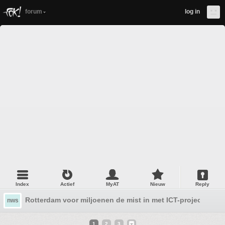
forum
log in
Index
Actief
MyAT
Nieuw
Reply
Rotterdam voor miljoenen de mist in met ICT-project
nws
1
2
3