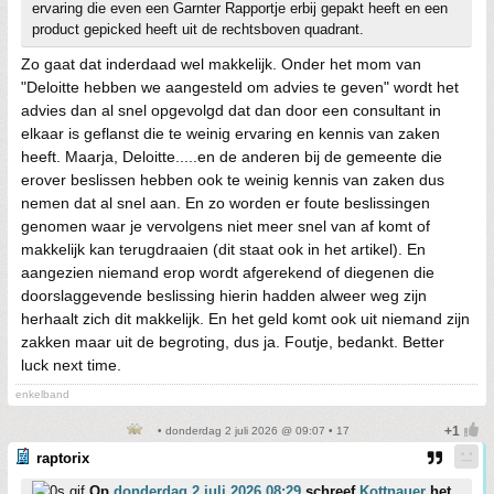
ervaring die even een Garnter Rapportje erbij gepakt heeft en een
product gepicked heeft uit de rechtsboven quadrant.
Zo gaat dat inderdaad wel makkelijk. Onder het mom van
"Deloitte hebben we aangesteld om advies te geven" wordt het
advies dan al snel opgevolgd dat dan door een consultant in
elkaar is geflanst die te weinig ervaring en kennis van zaken
heeft. Maarja, Deloitte.....en de anderen bij de gemeente die
erover beslissen hebben ook te weinig kennis van zaken dus
nemen dat al snel aan. En zo worden er foute beslissingen
genomen waar je vervolgens niet meer snel van af komt of
makkelijk kan terugdraaien (dit staat ook in het artikel). En
aangezien niemand erop wordt afgerekend of diegenen die
doorslaggevende beslissing hierin hadden alweer weg zijn
herhaalt zich dit makkelijk. En het geld komt ook uit niemand zijn
zakken maar uit de begroting, dus ja. Foutje, bedankt. Better
luck next time.
enkelband
• donderdag 2 juli 2026 @ 09:07 • 17
raptorix
Op
donderdag 2 juli 2026 08:29
schreef
Kottnauer
het