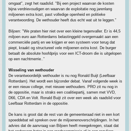
omgaat", zegt het raadslid. "Bij een project waarvan de kosten
bijna verdrievoudigen en waarvan de exploitatie nog jarenlang
miljoenen extra kost, past volledige openheid en politieke
verantwoording. De wethouder heeft dus echt wat uit te leggen.”
Biljoen: "We praten hier niet over een kleine tegenvaller. Er is 44,5
miljoen euro aan Rotterdams belastinggeld overgemaakt aan een
commerciële partij en we krijgen er een systeem voor terug dat
piept, kraakt og structureel vele miljoenen extra kost. De burger
betaalt de absolute hoofdprijs voor een ICT-droom die is uitgelopen
op een nachtmerrie..”
Wisseling van wethouder
De verantwoordelijk wethouder is nu nog Ronald Buijt (Leefbaar
Rotterdam). Het wordt een bijzonder debat. Vanaf volgende week is
er een nieuw college, met nieuwe wethouders. PRO zit nu nog in
de oppositie, maar is straks een coalitiepartij, samen met VVD,
D66, CDA en Volt. Ronald Buijt zit over een week als raadslid voor
Leefbaar Rotterdam in de oppositie.
De kans is groot dat de rest van de gemeenteraad niet in een kort
spoeddebat wil spreken over de miljoenenoverschrijdingen. In het
advies dat de aanvraag van Biljoen heeft meegekregen, staat dat