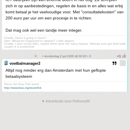
zich in op aanbestedingen, regelen de basis in en alles wat erbij
komt betaal je het veelvoudige voor. Met "consultatiekosten" van
200 euro per uur om een procesje in te richten.
Dat mag ook wel een tandje meer integer.
Charlie: How's it going in there?
Alan: Whatever happened to zippers? I miss zippers.
Charlie: I don't know, Alan, maybe there were too many injuries. Nobody ever got their balls
caught in a buttonhole
• donderdag 2 juli 2026 @ 00:02 • 3
voetbalmanager2
Altijd nog minder erg dan Amsterdam met hun geflopte
betaalsysteem
Steun het Kiva Fok! team!
http://www.kiva.org/team/fok
▼ Advertentie door Refinery89