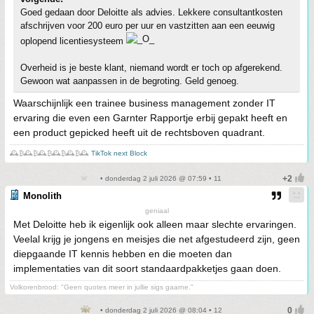
Goed gedaan door Deloitte als advies. Lekkere consultantkosten
afschrijven voor 200 euro per uur en vastzitten aan een eeuwig
oplopend licentiesysteem
Overheid is je beste klant, niemand wordt er toch op afgerekend.
Gewoon wat aanpassen in de begroting. Geld genoeg.
Waarschijnlijk een trainee business management zonder IT
ervaring die even een Garnter Rapportje erbij gepakt heeft en
een product gepicked heeft uit de rechtsboven quadrant.
🕰️₿🕰️₿🕰️₿🕰️₿🕰️₿🕰️
TikTok next Block
• donderdag 2 juli 2026 @ 07:59 • 11
Monolith
geniaal
Met Deloitte heb ik eigenlijk ook alleen maar slechte ervaringen.
Veelal krijg je jongens en meisjes die net afgestudeerd zijn, geen
diepgaande IT kennis hebben en die moeten dan
implementaties van dit soort standaardpakketjes gaan doen.
Volkorenbrood: "Geen quotes meer in jullie sigs gaarne."
• donderdag 2 juli 2026 @ 08:04 • 12