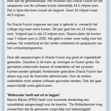
brief aan de gemeenteraad. Het invoeren van Oracle Fusion en het
aanpassen van de software kostte uiteindelijk 44,5 miljoen euro.
Dat is bijna drie keer zoveel als begroot. Geen 16 miljoen maar
44,5 miljoen.
Nu Oracle Fusion ongeveer een jaar in gebruik is, verwacht het
college nog meer extra kosten. Dit jaar gaat het om 12 miljoen
euro. Volgend jaar is dat 13 miljoen euro. Daarna dalen de kosten
naar 7 miljoen euro in 2030. Het geld is onder meer nodig voor het
beheer, het onderhoud en het verder verbeteren en aanpassen van
het computerprogramma.
Door alle aanpassingen is Oracle Fusion erg groot en ingewikkeld
geworden. Daardoor is de kans op storingen en fouten groter. De
gemeente onderzoekt daarom of onderdelen uit het systeem
kunnen worden gehaald. Ambtenaren gebruiken Oracle Fusion dan
alleen nog voor de financiële administratie. Voor de andere
onderdelen moet andere software gevonden worden. Ook dat gaat
waarschijnlijk extra geld kosten.
'Wethouder heeft wat uit te leggen'
Marvin Biljoen (PRO) heeft voor komende donderdag een
spoeddebat aangevraagd over de kwestie. "De Rotterdammer mag
verwachten dat de gemeente zorgvuldig met belastinggeld