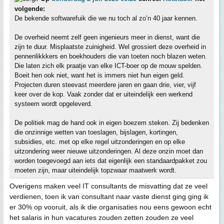
volgende:
De bekende softwarefuik die we nu toch al zo’n 40 jaar kennen.
De overheid neemt zelf geen ingenieurs meer in dienst, want die
zijn te duur. Misplaatste zuinigheid. Wel grossiert deze overheid in
pennenlikkkers en boekhouders die van toeten noch blazen weten.
Die laten zich elk praatje van elke ICT-boer op de mouw spelden.
Boeit hen ook niet, want het is immers niet hun eigen geld.
Projecten duren steevast meerdere jaren en gaan drie, vier, vijf
keer over de kop. Vaak zonder dat er uiteindelijk een werkend
systeem wordt opgeleverd.
De politiek mag de hand ook in eigen boezem steken. Zij bedenken
die onzinnige wetten van toeslagen, bijslagen, kortingen,
subsidies, etc. met op elke regel uitzonderingen en op elke
uitzondering weer nieuwe uitzonderingen. Al deze onzin moet dan
worden toegevoegd aan iets dat eigenlijk een standaardpakket zou
moeten zijn, maar uiteindelijk topzwaar maatwerk wordt.
Overigens maken veel IT consultants de misvatting dat ze veel
verdienen, toen ik van consultant naar vaste dienst ging ging ik
er 30% op vooruit, als ik die organisaties nou eens gewoon echt
het salaris in hun vacatures zouden zetten zouden ze veel