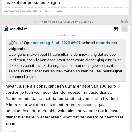
makkelijker personeel krijgen.
🕰️₿🕰️₿🕰️₿🕰️₿🕰️₿🕰️
TikTok next Block
• donderdag 2 juli 2026 @ 09:15 • 18
recidivist
zedendelinquent
Op
donderdag 2 juli 2026 09:07
schreef
raptorix
het
volgende:
Overigens maken veel IT consultants de misvatting dat ze veel
verdienen, toen ik van consultant naar vaste dienst ging ging ik er
30% op vooruit, als ik die organisaties nou eens gewoon echt het
salaris in hun vacatures zouden zetten zouden ze veel makkelijker
personeel krijgen.
Mwah, als je als consultant een uurtarief hebt van 100 euro
verdien je toch wel meer dan de meesten in vaste dienst.
Aannemende dat je met dat uurtarief het vanuit een BV doet.
Alleen zit er wel een stukje ondernemersrisico bij qua
pensioen/niet doorbetaalde vakanties etc waar je dat in vaste
dienst niet hebt. Niet iedereen vindt dat het waard of heeft daar
zin in.
enkelband