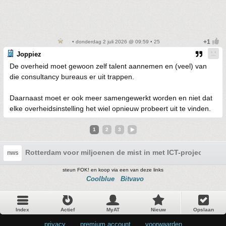
• donderdag 2 juli 2026 @ 09:59 • 25
Joppiez
De overheid moet gewoon zelf talent aannemen en (veel) van
die consultancy bureaus er uit trappen.
Daarnaast moet er ook meer samengewerkt worden en niet dat
elke overheidsinstelling het wiel opnieuw probeert uit te vinden.
1
2
3
Rotterdam voor miljoenen de mist in met ICT-project
nws
steun FOK! en koop via een van deze links
Coolblue
Bitvavo
Index
Actief
MyAT
Nieuw
Opslaan
privacy
•
premium account
•
voorwaarden