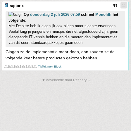
raptorix
Op
donderdag 2 juli 2026 07:59
schreef
Monolith
het
volgende:
Met Deloitte heb ik eigenlijk ook alleen maar slechte ervaringen.
Veelal krijg je jongens en meisjes die net afgestudeerd zijn, geen
diepgaande IT kennis hebben en die moeten dan implementaties
van dit soort standaardpakketjes gaan doen.
Gingen ze de implementatie maar doen, dan zouden ze de
volgende keer betere producten gekozen hebben.
🕰️₿🕰️₿🕰️₿🕰️₿🕰️₿🕰️
TikTok next Block
▼ Advertentie door Refinery89