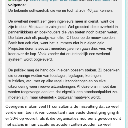
volgende:
De bekende softwarefuik die we nu toch al zo’n 40 jaar kennen.
De overheid neemt zelf geen ingenieurs meer in dienst, want die
zijn te duur. Misplaatste zuinigheid. Wel grossiert deze overheid in
pennenlikkkers en boekhouders die van toeten noch blazen weten.
Die laten zich elk praatje van elke ICT-boer op de mouw spelden.
Boeit hen ook niet, want het is immers niet hun eigen geld.
Projecten duren steevast meerdere jaren en gaan drie, vier, vijf
keer over de kop. Vaak zonder dat er uiteindelijk een werkend
systeem wordt opgeleverd.
De politiek mag de hand ook in eigen boezem steken. Zij bedenken
die onzinnige wetten van toeslagen, bijslagen, kortingen,
subsidies, etc. met op elke regel uitzonderingen en op elke
uitzondering weer nieuwe uitzonderingen. Al deze onzin moet dan
worden toegevoegd aan iets dat eigenlijk een standaardpakket zou
moeten zijn, maar uiteindelijk topzwaar maatwerk wordt.
Overigens maken veel IT consultants de misvatting dat ze veel
verdienen, toen ik van consultant naar vaste dienst ging ging ik
er 30% op vooruit, als ik die organisaties nou eens gewoon echt
het salaris in hun vacatures zouden zetten zouden ze veel