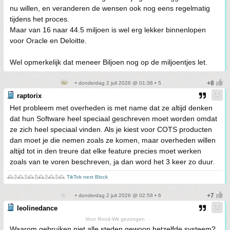
nu willen, en veranderen de wensen ook nog eens regelmatig
tijdens het proces.
Maar van 16 naar 44.5 miljoen is wel erg lekker binnenlopen
voor Oracle en Deloitte.
Wel opmerkelijk dat meneer Biljoen nog op de miljoentjes let.
• donderdag 2 juli 2026 @ 01:38 • 5
raptorix
Het probleem met overheden is met name dat ze altijd denken
dat hun Software heel speciaal geschreven moet worden omdat
ze zich heel speciaal vinden. Als je kiest voor COTS producten
dan moet je die nemen zoals ze komen, maar overheden willen
altijd tot in den treure dat elke feature precies moet werken
zoals van te voren beschreven, ja dan word het 3 keer zo duur.
🕰️₿🕰️₿🕰️₿🕰️₿🕰️₿🕰️
TikTok next Block
• donderdag 2 juli 2026 @ 02:58 • 6
leolinedance
Voor Rood-Wit gezongen
Waarom gebruiken niet alle steden gewoon hetzelfde systeem?