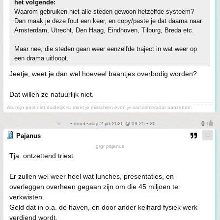
het volgende:
Waarom gebruiken niet alle steden gewoon hetzelfde systeem?
Dan maak je deze fout een keer, en copy/paste je dat daarna naar
Amsterdam, Utrecht, Den Haag, Eindhoven, Tilburg, Breda etc.
Maar nee, die steden gaan weer eenzelfde traject in wat weer op
een drama uitloopt.
Jeetje, weet je dan wel hoeveel baantjes overbodig worden?
Dat willen ze natuurlijk niet.
Als mijn post niet duidelijk is, moet je misschien even je sarcasmeradar aanzetten.
• donderdag 2 juli 2026 @ 09:25 • 20
Pajanus
grgr pajanus
Tja. ontzettend triest.
Er zullen wel weer heel wat lunches, presentaties, en
overleggen overheen gegaan zijn om die 45 miljoen te
verkwisten.
Geld dat in o.a. de haven, en door ander keihard fysiek werk
verdiend wordt.