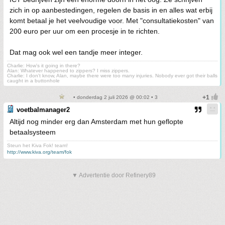
zich in op aanbestedingen, regelen de basis in en alles wat erbij
komt betaal je het veelvoudige voor. Met "consultatiekosten" van
200 euro per uur om een procesje in te richten.
Dat mag ook wel een tandje meer integer.
Charlie: How's it going in there?
Alan: Whatever happened to zippers? I miss zippers.
Charlie: I don't know, Alan, maybe there were too many injuries. Nobody ever got their balls
caught in a buttonhole
• donderdag 2 juli 2026 @ 00:02 • 3
voetbalmanager2
Altijd nog minder erg dan Amsterdam met hun geflopte
betaalsysteem
Steun het Kiva Fok! team!
http://www.kiva.org/team/fok
▼ Advertentie door Refinery89