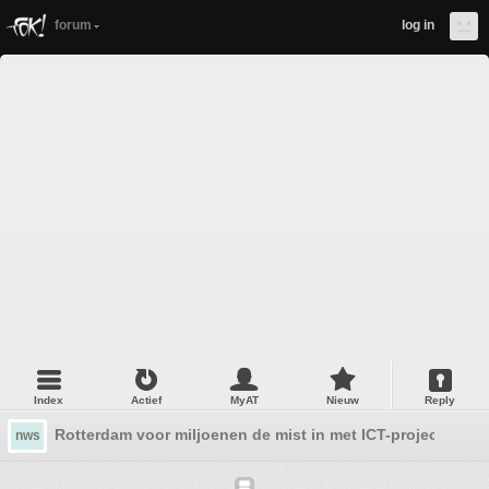
forum
log in
Index
Actief
MyAT
Nieuw
Reply
Rotterdam voor miljoenen de mist in met ICT-project
nws