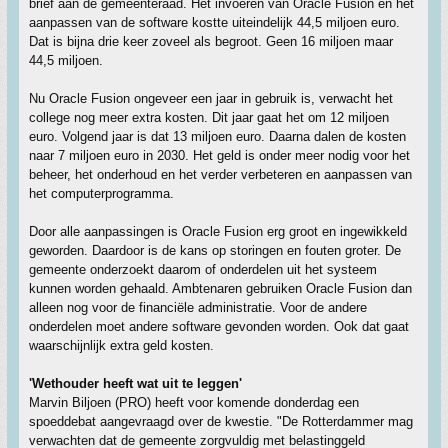
brief aan de gemeenteraad. Het invoeren van Oracle Fusion en het
aanpassen van de software kostte uiteindelijk 44,5 miljoen euro.
Dat is bijna drie keer zoveel als begroot. Geen 16 miljoen maar
44,5 miljoen.
Nu Oracle Fusion ongeveer een jaar in gebruik is, verwacht het
college nog meer extra kosten. Dit jaar gaat het om 12 miljoen
euro. Volgend jaar is dat 13 miljoen euro. Daarna dalen de kosten
naar 7 miljoen euro in 2030. Het geld is onder meer nodig voor het
beheer, het onderhoud en het verder verbeteren en aanpassen van
het computerprogramma.
Door alle aanpassingen is Oracle Fusion erg groot en ingewikkeld
geworden. Daardoor is de kans op storingen en fouten groter. De
gemeente onderzoekt daarom of onderdelen uit het systeem
kunnen worden gehaald. Ambtenaren gebruiken Oracle Fusion dan
alleen nog voor de financiële administratie. Voor de andere
onderdelen moet andere software gevonden worden. Ook dat gaat
waarschijnlijk extra geld kosten.
'Wethouder heeft wat uit te leggen'
Marvin Biljoen (PRO) heeft voor komende donderdag een
spoeddebat aangevraagd over de kwestie. "De Rotterdammer mag
verwachten dat de gemeente zorgvuldig met belastinggeld