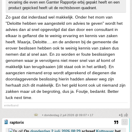
ervaring die even een Garnter Rapportje erbij gepakt heeft en een
product gepicked heeft uit de rechtsboven quadrant.
Zo gaat dat inderdaad wel makkelijk. Onder het mom van
"Deloitte hebben we aangesteld om advies te geven" wordt het
advies dan al snel opgevolgd dat dan door een consultant in
elkaar is geflanst die te weinig ervaring en kennis van zaken
heeft. Maarja, Deloitte.....en de anderen bij de gemeente die
erover beslissen hebben ook te weinig kennis van zaken dus
nemen dat al snel aan. En zo worden er foute beslissingen
genomen waar je vervolgens niet meer snel van af komt of
makkelijk kan terugdraaien (dit staat ook in het artikel). En
aangezien niemand erop wordt afgerekend of diegenen die
doorslaggevende beslissing hierin hadden alweer weg zijn
herhaalt zich dit makkelijk. En het geld komt ook uit niemand zijn
zakken maar uit de begroting, dus ja. Foutje, bedankt. Better
luck next time.
enkelband
• donderdag 2 juli 2026 @ 09:07 • 17
raptorix
Op
donderdag 2 juli 2026 08:29
schreef
Kottnauer
het