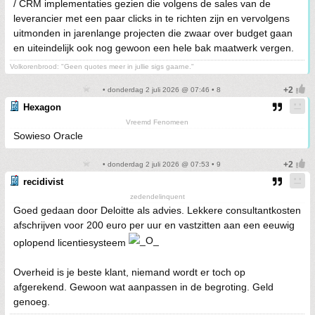
/ CRM implementaties gezien die volgens de sales van de
leverancier met een paar clicks in te richten zijn en vervolgens
uitmonden in jarenlange projecten die zwaar over budget gaan
en uiteindelijk ook nog gewoon een hele bak maatwerk vergen.
Volkorenbrood: "Geen quotes meer in jullie sigs gaarne."
• donderdag 2 juli 2026 @ 07:46 • 8
Hexagon
Vreemd Fenomeen
Sowieso Oracle
• donderdag 2 juli 2026 @ 07:53 • 9
recidivist
zedendelinquent
Goed gedaan door Deloitte als advies. Lekkere consultantkosten
afschrijven voor 200 euro per uur en vastzitten aan een eeuwig
oplopend licentiesysteem
Overheid is je beste klant, niemand wordt er toch op
afgerekend. Gewoon wat aanpassen in de begroting. Geld
genoeg.