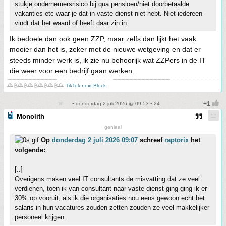
stukje ondernemersrisico bij qua pensioen/niet doorbetaalde
vakanties etc waar je dat in vaste dienst niet hebt. Niet iedereen
vindt dat het waard of heeft daar zin in.
Ik bedoele dan ook geen ZZP, maar zelfs dan lijkt het vaak
mooier dan het is, zeker met de nieuwe wetgeving en dat er
steeds minder werk is, ik zie nu behoorijk wat ZZPers in de IT
die weer voor een bedrijf gaan werken.
🕰️₿🕰️₿🕰️₿🕰️₿🕰️₿🕰️
TikTok next Block
• donderdag 2 juli 2026 @ 09:53 • 24
Monolith
geniaal
Op
donderdag 2 juli 2026 09:07
schreef
raptorix
het
volgende:
[..]
Overigens maken veel IT consultants de misvatting dat ze veel
verdienen, toen ik van consultant naar vaste dienst ging ging ik er
30% op vooruit, als ik die organisaties nou eens gewoon echt het
salaris in hun vacatures zouden zetten zouden ze veel makkelijker
personeel krijgen.