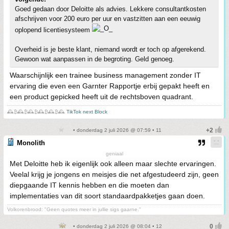
Goed gedaan door Deloitte als advies. Lekkere consultantkosten
afschrijven voor 200 euro per uur en vastzitten aan een eeuwig
oplopend licentiesysteem
Overheid is je beste klant, niemand wordt er toch op afgerekend.
Gewoon wat aanpassen in de begroting. Geld genoeg.
Waarschijnlijk een trainee business management zonder IT
ervaring die even een Garnter Rapportje erbij gepakt heeft en
een product gepicked heeft uit de rechtsboven quadrant.
🕰️₿🕰️₿🕰️₿🕰️₿🕰️₿🕰️
TikTok next Block
• donderdag 2 juli 2026 @ 07:59 • 11
Monolith
geniaal
Met Deloitte heb ik eigenlijk ook alleen maar slechte ervaringen.
Veelal krijg je jongens en meisjes die net afgestudeerd zijn, geen
diepgaande IT kennis hebben en die moeten dan
implementaties van dit soort standaardpakketjes gaan doen.
Volkorenbrood: "Geen quotes meer in jullie sigs gaarne."
• donderdag 2 juli 2026 @ 08:04 • 12