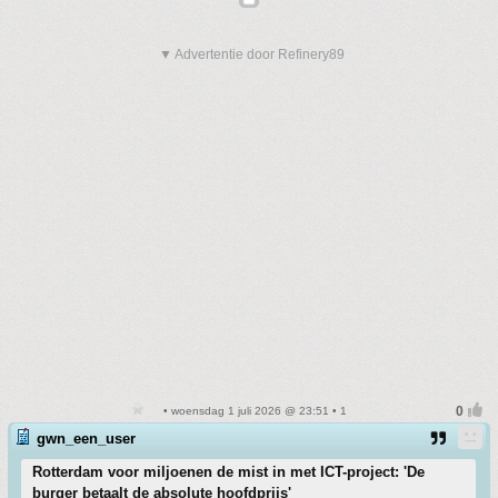
▼ Advertentie door Refinery89
• woensdag 1 juli 2026 @ 23:51 • 1
gwn_een_user
Rotterdam voor miljoenen de mist in met ICT-project: 'De
burger betaalt de absolute hoofdprijs'