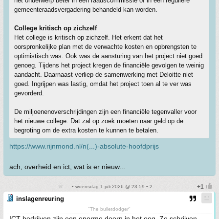
het onderwerp beter in een raadscommissie of in een reguliere
gemeenteraadsvergadering behandeld kan worden.
College kritisch op zichzelf
Het college is kritisch op zichzelf. Het erkent dat het
oorspronkelijke plan met de verwachte kosten en opbrengsten te
optimistisch was. Ook was de aansturing van het project niet goed
genoeg. Tijdens het project kregen de financiële gevolgen te weinig
aandacht. Daarnaast verliep de samenwerking met Deloitte niet
goed. Ingrijpen was lastig, omdat het project toen al te ver was
gevorderd.
De miljoenenoverschrijdingen zijn een financiële tegenvaller voor
het nieuwe college. Dat zal op zoek moeten naar geld op de
begroting om de extra kosten te kunnen te betalen.
https://www.rijnmond.nl/n(...)-absolute-hoofdprijs
ach, overheid en ict, wat is er nieuw...
• woensdag 1 juli 2026 @ 23:59 • 2
inslagenreuring
"The bulletdodger"
ICT bedrijven zijn een enorme doorn in het oog. Ze schrijven