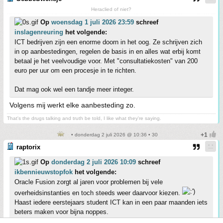
Heraclied of niet?
Op
woensdag 1 juli 2026 23:59
schreef
inslagenreuring
het volgende:
ICT bedrijven zijn een enorme doorn in het oog. Ze schrijven zich
in op aanbestedingen, regelen de basis in en alles wat erbij komt
betaal je het veelvoudige voor. Met "consultatiekosten" van 200
euro per uur om een procesje in te richten.
Dat mag ook wel een tandje meer integer.
Volgens mij werkt elke aanbesteding zo.
That's the drugs talking and truth be told, I like what they're saying.
• donderdag 2 juli 2026 @ 10:36 • 30
raptorix
Op
donderdag 2 juli 2026 10:09
schreef
ikbennieuwstopfok
het volgende:
Oracle Fusion zorgt al jaren voor problemen bij vele
overheidsinstanties en toch steeds weer daarvoor kiezen.
Haast iedere eerstejaars student ICT kan in een paar maanden iets
beters maken voor bijna noppes.