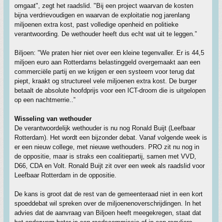
omgaat", zegt het raadslid. "Bij een project waarvan de kosten
bijna verdrievoudigen en waarvan de exploitatie nog jarenlang
miljoenen extra kost, past volledige openheid en politieke
verantwoording. De wethouder heeft dus echt wat uit te leggen.”
Biljoen: "We praten hier niet over een kleine tegenvaller. Er is 44,5
miljoen euro aan Rotterdams belastinggeld overgemaakt aan een
commerciële partij en we krijgen er een systeem voor terug dat
piept, kraakt og structureel vele miljoenen extra kost. De burger
betaalt de absolute hoofdprijs voor een ICT-droom die is uitgelopen
op een nachtmerrie..”
Wisseling van wethouder
De verantwoordelijk wethouder is nu nog Ronald Buijt (Leefbaar
Rotterdam). Het wordt een bijzonder debat. Vanaf volgende week is
er een nieuw college, met nieuwe wethouders. PRO zit nu nog in
de oppositie, maar is straks een coalitiepartij, samen met VVD,
D66, CDA en Volt. Ronald Buijt zit over een week als raadslid voor
Leefbaar Rotterdam in de oppositie.
De kans is groot dat de rest van de gemeenteraad niet in een kort
spoeddebat wil spreken over de miljoenenoverschrijdingen. In het
advies dat de aanvraag van Biljoen heeft meegekregen, staat dat