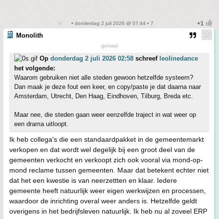
• donderdag 2 juli 2026 @ 07:44 • 7
Monolith
geniaal
Op
donderdag 2 juli 2026 02:58
schreef
leolinedance
het volgende:
Waarom gebruiken niet alle steden gewoon hetzelfde systeem?
Dan maak je deze fout een keer, en copy/paste je dat daarna naar
Amsterdam, Utrecht, Den Haag, Eindhoven, Tilburg, Breda etc.
Maar nee, die steden gaan weer eenzelfde traject in wat weer op
een drama uitloopt.
Ik heb collega's die een standaardpakket in de gemeentemarkt
verkopen en dat wordt wel degelijk bij een groot deel van de
gemeenten verkocht en verkoopt zich ook vooral via mond-op-
mond reclame tussen gemeenten. Maar dat betekent echter niet
dat het een kwestie is van neerzettten en klaar. Iedere
gemeente heeft natuurlijk weer eigen werkwijzen en processen,
waardoor de inrichting overal weer anders is. Hetzelfde geldt
overigens in het bedrijfsleven natuurlijk. Ik heb nu al zoveel ERP