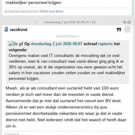
makkelijker personeel krijgen.
🕰️₿🕰️₿🕰️₿🕰️₿🕰️₿🕰️
TikTok next Block
• donderdag 2 juli 2026 @ 09:15 • 18
recidivist
zedendelinquent
Op
donderdag 2 juli 2026 09:07
schreef
raptorix
het
volgende:
Overigens maken veel IT consultants de misvatting dat ze veel
verdienen, toen ik van consultant naar vaste dienst ging ging ik er
30% op vooruit, als ik die organisaties nou eens gewoon echt het
salaris in hun vacatures zouden zetten zouden ze veel makkelijker
personeel krijgen.
Mwah, als je als consultant een uurtarief hebt van 100 euro
verdien je toch wel meer dan de meesten in vaste dienst.
Aannemende dat je met dat uurtarief het vanuit een BV doet.
Alleen zit er wel een stukje ondernemersrisico bij qua
pensioen/niet doorbetaalde vakanties etc waar je dat in vaste
dienst niet hebt. Niet iedereen vindt dat het waard of heeft daar
zin in.
enkelband