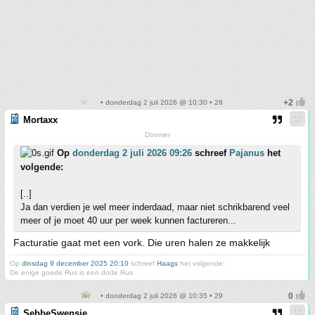
• donderdag 2 juli 2026 @ 10:30 • 28
Mortaxx
Doomer
Op
donderdag 2 juli 2026 09:26
schreef
Pajanus
het
volgende:
[..]
Ja dan verdien je wel meer inderdaad, maar niet schrikbarend veel
meer of je moet 40 uur per week kunnen factureren...
Facturatie gaat met een vork. Die uren halen ze makkelijk
Op
dinsdag 9 december 2025 20:10
schreef
Haags
het volgende:
De enige goede Rus is een dode Rus.
• donderdag 2 juli 2026 @ 10:35 • 29
SebbeSwensje