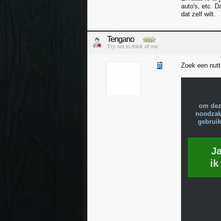
auto's, etc. D
dat zelf wilt.
Tengano
Try not to think of me
Zoek een nut
om dez
noodzake
gebruik
J
ik