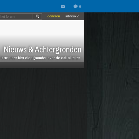
doneren
inbreuk?
Nieuws & Achtergronden
iscussieer hier diepgaander over de actualiteiten.