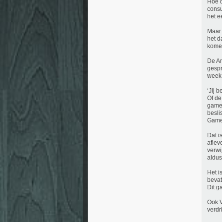
Hoe d
consu
het e
Maar 
het d
kome
De Am
gespr
week
‘Jij 
Of de
game-
besli
Gamek
Dat i
aflev
verwi
aldus
Het i
bevat
Dit g
Ook V
verdr