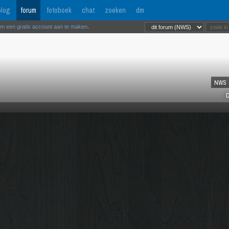
log
forum
fotoboek
chat
zoeken
dm
om een gratis account aan te maken
.
NWS
D