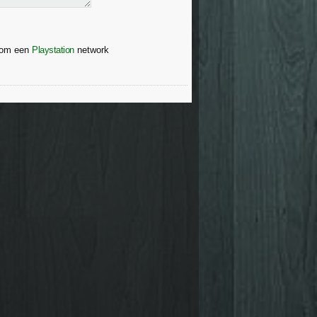
s om een
Playstation
network