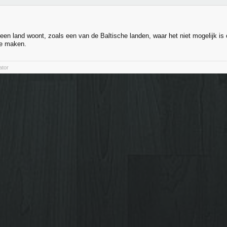
n een land woont, zoals een van de Baltische landen, waar het niet mogelijk i
te maken.
ator