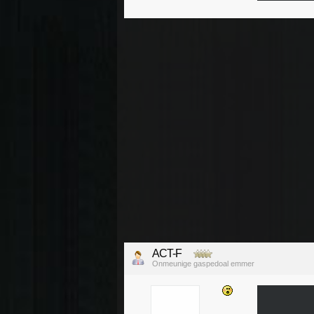
ACT-F
Onmeunige gaspedoal emmer