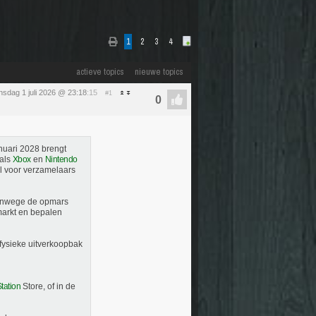
1
2
3
4
actieve topics
nieuwe topics
sdag 1 juli 2026 @ 23:18
:15
#1
nuari 2028 brengt
 als
Xbox
en
Nintendo
al voor verzamelaars
vanwege de opmars
markt en bepalen
n fysieke uitverkoopbak
tation
Store, of in de