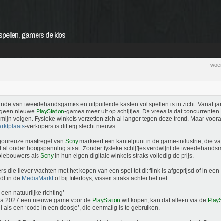
spellen, gamers de klos
woen
inde van tweedehandsgames en uitpuilende kasten vol spellen is in zicht. Vanaf ja
geen nieuwe
PlayStation
-games meer uit op schijfjes. De vrees is dat concurrenten
rmijn volgen. Fysieke winkels verzetten zich al langer tegen deze trend. Maar voor
rktplaats
-verkopers is dit erg slecht nieuws.
goureuze maatregel van
Sony
markeert een kantelpunt in de game-industrie, die 
I al onder hoogspanning staat. Zonder fysieke schijfjes verdwijnt de tweedehands
olebouwers als
Sony
in hun eigen digitale winkels straks volledig de prijs.
s die liever wachten met het kopen van een spel tot dit flink is afgeprijsd of in ee
dt in de
MediaMarkt
of bij Intertoys, vissen straks achter het net.
s een natuurlijke richting’
na 2027 een nieuwe game voor de
PlayStation
wil kopen, kan dat alleen via de
PlayS
l als een ‘code in een doosje’, die eenmalig is te gebruiken.