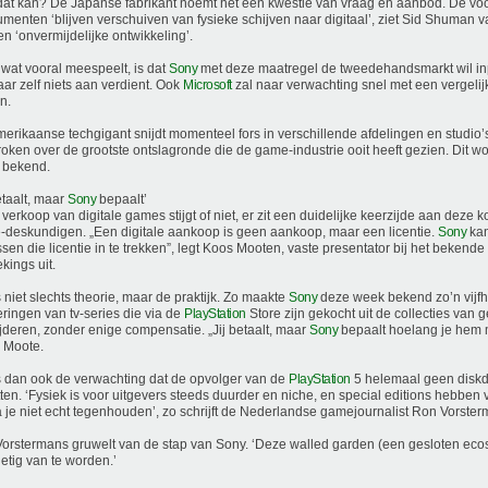
at kan? De Japanse fabrikant noemt het een kwestie van vraag en aanbod. De vo
menten ‘blijven verschuiven van fysieke schijven naar digitaal’, ziet Sid Shuman 
en ‘onvermijdelijke ontwikkeling’.
wat vooral meespeelt, is dat
Sony
met deze maatregel de tweedehandsmarkt wil i
aar zelf niets aan verdient. Ook
Microsoft
zal naar verwachting snel met een vergeli
n.
erikaanse techgigant snijdt momenteel fors in verschillende afdelingen en studio’s
oken over de grootste ontslagronde die de game-industrie ooit heeft gezien. Dit w
 bekend.
betaalt, maar
Sony
bepaalt’
 verkoop van digitale games stijgt of niet, er zit een duidelijke keerzijde aan deze 
deskundigen. „Een digitale aankoop is geen aankoop, maar een licentie.
Sony
kan
ssen die licentie in te trekken”, legt Koos Mooten, vaste presentator bij het bekend
ings uit.
s niet slechts theorie, maar de praktijk. Zo maakte
Sony
deze week bekend zo’n vijfh
eringen van tv-series die via de
PlayStation
Store zijn gekocht uit de collecties van g
jderen, zonder enige compensatie. „Jij betaalt, maar
Sony
bepaalt hoelang je hem 
 Moote.
s dan ook de verwachting dat de opvolger van de
PlayStation
5 helemaal geen diskd
ten. ‘Fysiek is voor uitgevers steeds duurder en niche, en special editions hebben
a je niet echt tegenhouden’, zo schrijft de Nederlandse gamejournalist Ron Vorste
orstermans gruwelt van de stap van Sony. ‘Deze walled garden (een gesloten ecos
ietig van te worden.’