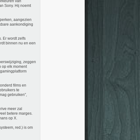
orkeuren van
van Sony. Hij noemt
nperken, aangezien
jkbare aankondiging
. Er wordt zelfs
ordt binnen nu en een
koerswijziging, zeggen
 op elk moment
e gamingplatform
onderd films en
ebruikers te
mag gebruiken”,
rive meer zal
 veel betere marges.
rmans op X.
ysteem, red.) is om