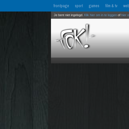
frontpage
sport
games
film & tv
web
Je bent niet ingelogd.
Klik hier om in te loggen
of
hier 