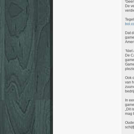
'Geen
De ve
verdi
Tegel
bol.
Dat d
game 
Ameri
‘Niet
De Ca
gamer
Games
plezie
Ook d
van h
zuurv
bedrij
In ee
gamer
„Dit 
mag b
Oud
schij