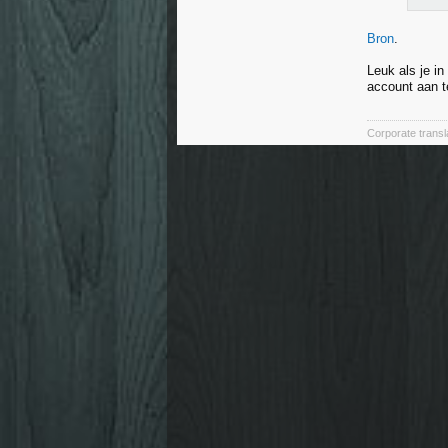
Bron
.
Leuk als je i
account aan 
Corporate transl