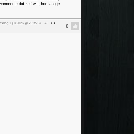
anneer je dat zelf wilt, hoe lang je
sdag 1 juli 2026 @ 23:35
:34
#4