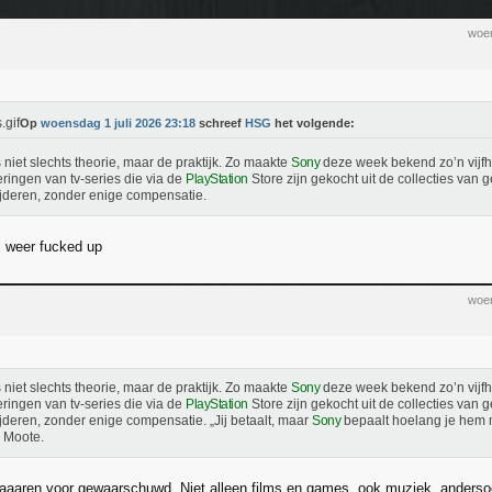
woen
Op
woensdag 1 juli 2026 23:18
schreef
HSG
het volgende:
s niet slechts theorie, maar de praktijk. Zo maakte
Sony
deze week bekend zo’n vijfh
eringen van tv-series die via de
PlayStation
Store zijn gekocht uit de collecties van g
jderen, zonder enige compensatie.
l weer fucked up
woen
s niet slechts theorie, maar de praktijk. Zo maakte
Sony
deze week bekend zo’n vijfh
eringen van tv-series die via de
PlayStation
Store zijn gekocht uit de collecties van g
jderen, zonder enige compensatie. „Jij betaalt, maar
Sony
bepaalt hoelang je hem 
 Moote.
 jaaaren voor gewaarschuwd. Niet alleen films en games, ook muziek, andersoo