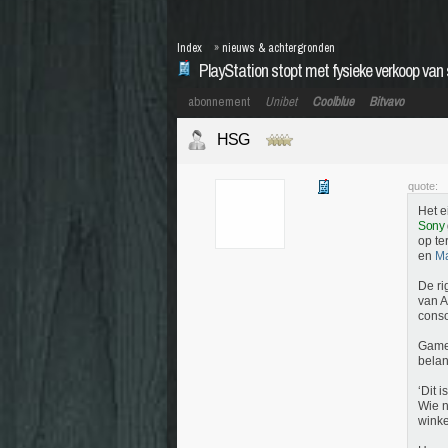
Index
»
nieuws & achtergronden
PlayStation stopt met fysieke verkoop van 
abonnement
Unibet
Coolblue
Bitvavo
HSG
quote:
Het e
Sony
op te
en
Ma
De ri
van A
cons
Gamer
belan
‘Dit i
Wie 
winke