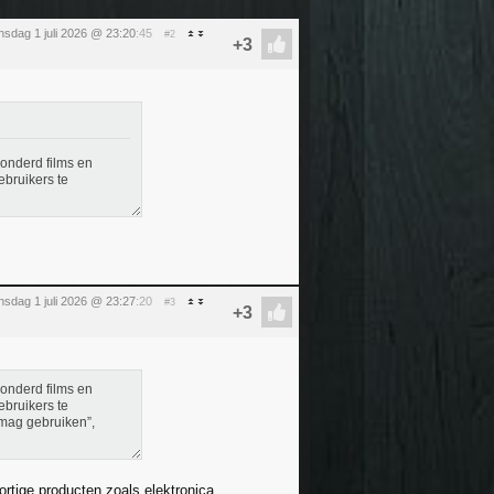
sdag 1 juli 2026 @ 23:20
:45
#2
onderd films en
ebruikers te
sdag 1 juli 2026 @ 23:27
:20
#3
onderd films en
ebruikers te
mag gebruiken”,
rtige producten zoals elektronica,