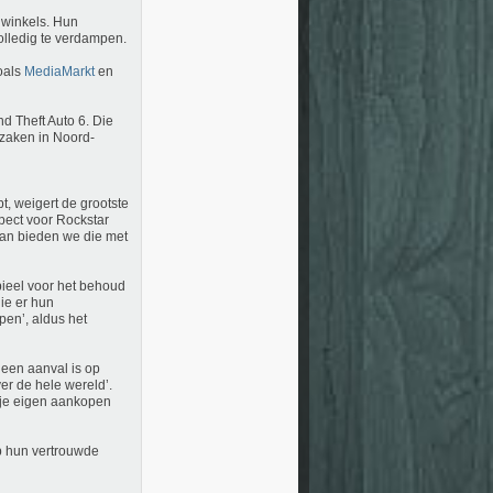
n winkels. Hun
lledig te verdampen.
zoals
MediaMarkt
en
d Theft Auto 6. Die
zaken in Noord-
t, weigert de grootste
ect voor Rockstar
dan bieden we die met
pieel voor het behoud
ie er hun
pen’, aldus het
 een aanval is op
er de hele wereld’.
e je eigen aankopen
p hun vertrouwde