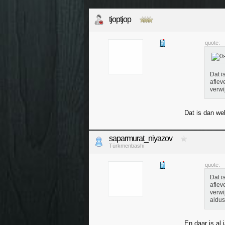
tjoptjop
quote:
Dat i
aflev
verwi
Dat is dan we
saparmurat_niyazov
Türkmenbashi
quote:
Dat i
aflev
verwi
aldus
En daar is al