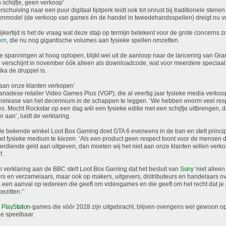
 schijfje, geen verkoop'
rschuiving naar een puur digitaal tijdperk leidt ook tot onrust bij traditionele stene
enmodel (de verkoop van games én de handel in tweedehandsspellen) dreigt nu vo
ijkertijd is het de vraag wat deze stap op termijn betekent voor de grote concerns 
com
, die nu nog gigantische volumes aan fysieke spellen omzetten.
e spanningen al hoog oplopen, blijkt wel uit de aanloop naar de lancering van Gran
verschijnt in november óók alleen als downloadcode, wat voor meerdere speciaal
ka de druppel is.
 aan onze klanten verkopen’
nadese retailer Video Games Plus (VGP), die al veertig jaar fysieke media verkoop
elease van het decennium in de schappen te leggen. ‘We hebben enorm veel resp
. Mocht Rockstar op een dag wél een fysieke editie met een schijfje uitbrengen, 
r aan’, luidt de verklaring.
e bekende winkel Loot Box Gaming doet GTA 6 eveneens in de ban en stelt princi
et fysieke medium te kiezen. ‘Als een product geen respect toont voor de mensen d
erdiende geld aan uitgeven, dan moeten wij het niet aan onze klanten willen verko
f.
n verklaring aan de BBC stelt Loot Box Gaming dat het besluit van
Sony
‘niet alleen
s en verzamelaars, maar ook op makers, uitgevers, distributeurs en handelaars ov
is een aanval op iedereen die geeft om videogames en die geeft om het recht dat j
ezitten.’’
e
PlayStation
-games die vóór 2028 zijn uitgebracht, blijven overigens wel gewoon o
fje speelbaar.