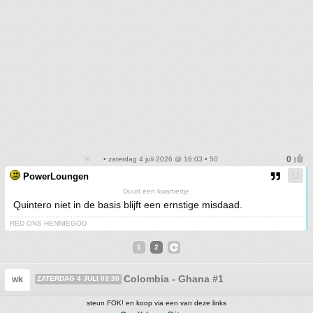
• zaterdag 4 juli 2026 @ 16:03 • 50
PowerLoungen
Duurt een kwartiertje
Quintero niet in de basis blijft een ernstige misdaad.
RED ONS HENNIEGOD
1
2
Colombia - Ghana #1
wk
ZATERDAG 4 JULI 03:30
steun FOK! en koop via een van deze links