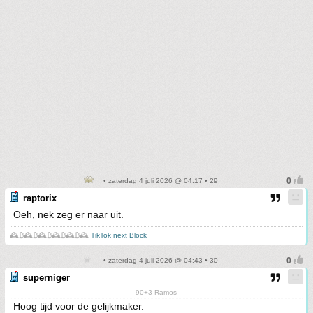
• zaterdag 4 juli 2026 @ 04:17 • 29
raptorix
Oeh, nek zeg er naar uit.
🕰️₿🕰️₿🕰️₿🕰️₿🕰️₿🕰️
TikTok next Block
• zaterdag 4 juli 2026 @ 04:43 • 30
superniger
90+3 Ramos
Hoog tijd voor de gelijkmaker.