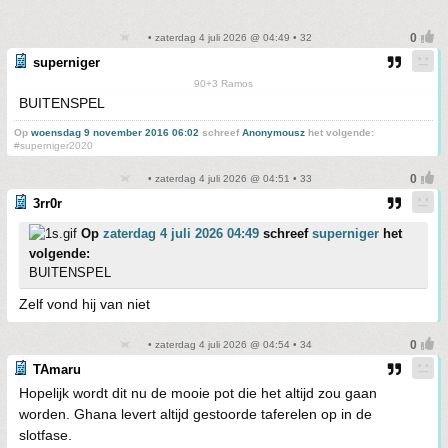
• zaterdag 4 juli 2026 @ 04:49 • 32
superniger
90+3 Ramos
BUITENSPEL
Op
woensdag 9 november 2016 06:02
schreef
Anonymousz
het volgende:
#superniger2020
• zaterdag 4 juli 2026 @ 04:51 • 33
3rr0r
Op
zaterdag 4 juli 2026 04:49
schreef
superniger
het
volgende:
BUITENSPEL
Zelf vond hij van niet
• zaterdag 4 juli 2026 @ 04:54 • 34
TAmaru
Hopelijk wordt dit nu de mooie pot die het altijd zou gaan
worden. Ghana levert altijd gestoorde taferelen op in de
slotfase.