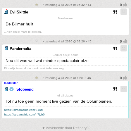
• zaterdag 4 juli 2026 @ 05:32 • 44
EvilSkittle
Marsbreker
De Bijlmer huilt.
...hier om je mars te breken.
• zaterdag 4 juli 2026 @ 09:26 • 45
Parafernalia
Leuker als je denkt
Nou dit was wel wat minder spectaculair ofzo
Eindelijk iemand die denkt wat iedereen zegt
• zaterdag 4 juli 2026 @ 11:03 • 46
Moderator
Slobeend
of all places
Tot nu toe geen moment live gezien van de Columbianen.
https://streamable.com/81ofli
https://streamable.com/n7jvb0
▼ Advertentie door Refinery89