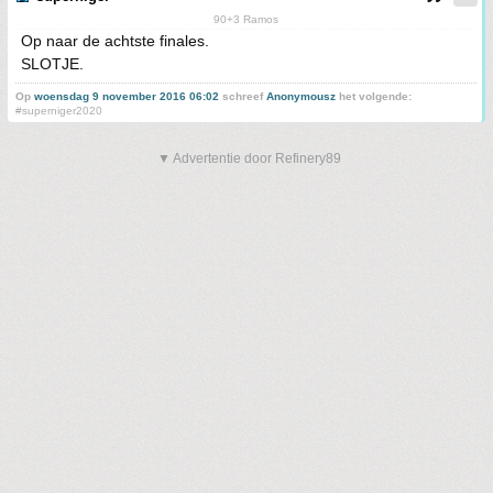
90+3 Ramos
Op naar de achtste finales.
SLOTJE.
Op
woensdag 9 november 2016 06:02
schreef
Anonymousz
het volgende:
#superniger2020
▼ Advertentie door Refinery89