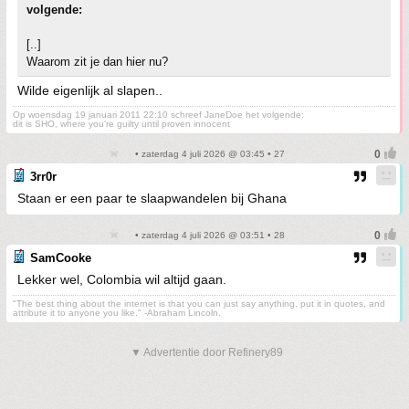
volgende:
[..]
Waarom zit je dan hier nu?
Wilde eigenlijk al slapen..
Op woensdag 19 januari 2011 22:10 schreef JaneDoe het volgende:
dit is SHO, where you're guilty until proven innocent
• zaterdag 4 juli 2026 @ 03:45 • 27
3rr0r
Staan er een paar te slaapwandelen bij Ghana
• zaterdag 4 juli 2026 @ 03:51 • 28
SamCooke
Lekker wel, Colombia wil altijd gaan.
"The best thing about the internet is that you can just say anything, put it in quotes, and
attribute it to anyone you like." -Abraham Lincoln.
▼ Advertentie door Refinery89