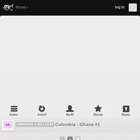
forum
log in
Index
Actief
MyAT
Nieuw
Reply
Colombia - Ghana #1
wk
ZATERDAG 4 JULI 03:30
1
2