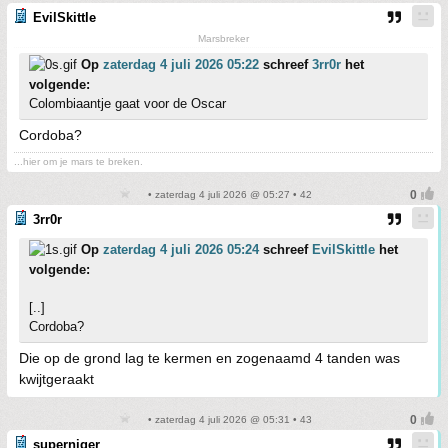
EvilSkittle
Marsbreker
Op
zaterdag 4 juli 2026 05:22
schreef
3rr0r
het
volgende:
Colombiaantje gaat voor de Oscar
Cordoba?
...hier om je mars te breken.
• zaterdag 4 juli 2026 @ 05:27 • 42
3rr0r
Op
zaterdag 4 juli 2026 05:24
schreef
EvilSkittle
het
volgende:
[..]
Cordoba?
Die op de grond lag te kermen en zogenaamd 4 tanden was
kwijtgeraakt
• zaterdag 4 juli 2026 @ 05:31 • 43
superniger