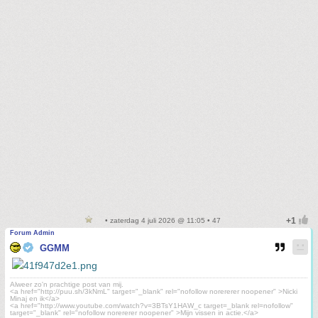
• zaterdag 4 juli 2026 @ 11:05 • 47
Forum Admin
GGMM
Alweer zo'n prachtige post van mij.
<a href="http://puu.sh/3kNmL" target="_blank" rel="nofollow norererer noopener" >Nicki
Minaj en ik</a>
<a href="http://www.youtube.com/watch?v=3BTsY1HAW_c target=_blank rel=nofollow"
target="_blank" rel="nofollow norererer noopener" >Mijn vissen in actie.</a>