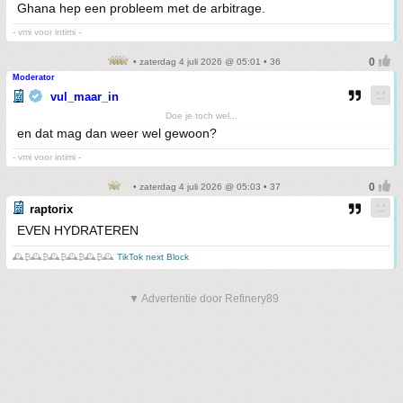
Ghana hep een probleem met de arbitrage.
- vmi voor intimi -
• zaterdag 4 juli 2026 @ 05:01 • 36
Moderator
vul_maar_in
Doe je toch wel...
en dat mag dan weer wel gewoon?
- vmi voor intimi -
• zaterdag 4 juli 2026 @ 05:03 • 37
raptorix
EVEN HYDRATEREN
🕰️₿🕰️₿🕰️₿🕰️₿🕰️₿🕰️
TikTok next Block
▼ Advertentie door Refinery89