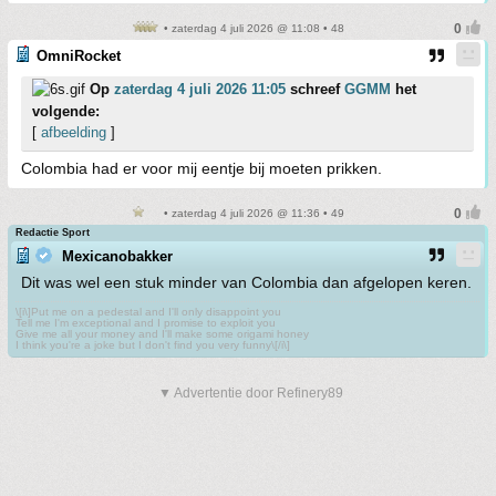
• zaterdag 4 juli 2026 @ 11:08 • 48
OmniRocket
Op
zaterdag 4 juli 2026 11:05
schreef
GGMM
het
volgende:
[
afbeelding
]
Colombia had er voor mij eentje bij moeten prikken.
• zaterdag 4 juli 2026 @ 11:36 • 49
Redactie Sport
Mexicanobakker
Dit was wel een stuk minder van Colombia dan afgelopen keren.
\[i\]Put me on a pedestal and I'll only disappoint you
Tell me I'm exceptional and I promise to exploit you
Give me all your money and I'll make some origami honey
I think you're a joke but I don't find you very funny\[/i\]
▼ Advertentie door Refinery89