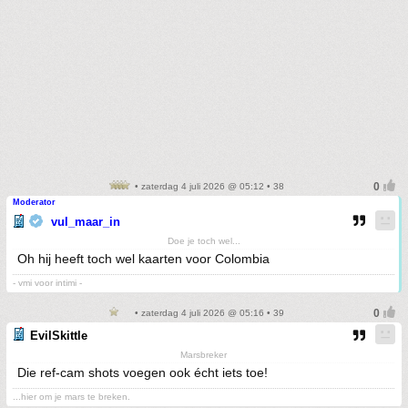
• zaterdag 4 juli 2026 @ 05:12 • 38
Moderator
vul_maar_in
Doe je toch wel...
Oh hij heeft toch wel kaarten voor Colombia
- vmi voor intimi -
• zaterdag 4 juli 2026 @ 05:16 • 39
EvilSkittle
Marsbreker
Die ref-cam shots voegen ook écht iets toe!
...hier om je mars te breken.