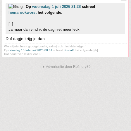
Op
woensdag 1 juli 2026 21:28
schreef
hemarookworst
het volgende:
[..]
Ja maar dan vind ik de dag niet meer leuk
Duf dagje krijg je dan
Wie mij niet heeft grootgebracht, zal mij ook niet klein krijgen!
Op
zaterdag 15 februari 2025 08:01
schreef
JustinK
het volgende:[/b]
Dot houdt van lekker vlot :P
▼ Advertentie door Refinery89