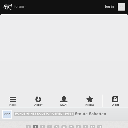
forum
log in
Index
Actief
MyAT
Nieuw
Dicht
Stoute Schatten
onz
RONDE 95 HET DODETOPICSPEL #20514
1
2
3
4
5
6
7
8
9
10
11