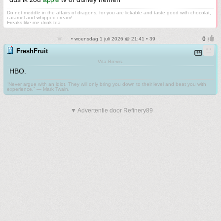
Do not meddle in the affairs of dragons, for you are lickable and taste good with chocolat,
caramel and whipped cream!
Freaks like me drink tea
• woensdag 1 juli 2026 @ 21:41 • 39
FreshFruit
Vita Brevis.
HBO.
“Never argue with an idiot. They will only bring you down to their level and beat you with
experience.” ― Mark Twain.
▼ Advertentie door Refinery89