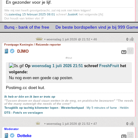
En gezonder voor je lijf.
Wie mij niet heeft grootgebracht, zal mij ook niet klein krijgen!
Op
zaterdag 15 februari 2025 08:01
schreef
JustinK
het volgende:[/b]
Dot houdt van lekker vlot :P
Bunq - bank of the free
De beste bordspellen vind je bij 999 Gam
• woensdag 1 juli 2026 @ 21:52 • 46
Frontpage Koningin / Reizende reporter
DJMO
#trut
Op
woensdag 1 juli 2026 21:51
schreef
FreshFruit
het
volgende:
Nu nog even een goede cap posten.
Postimg.cc doet kut.
Ik heb er één en ik ben er trots op
"Tussen droom en daad staan wetten in de weg, en praktische bezwaren" "The needs
of the many outweigh the needs of the crew"
Terugblik op tachtig kilometer lopen
-
Westerborkpad
-
My 5 minutes of fame
-
Heldin
DTS - Foto's en verslagen
• woensdag 1 juli 2026 @ 21:52 • 47
Moderator
Dotteke