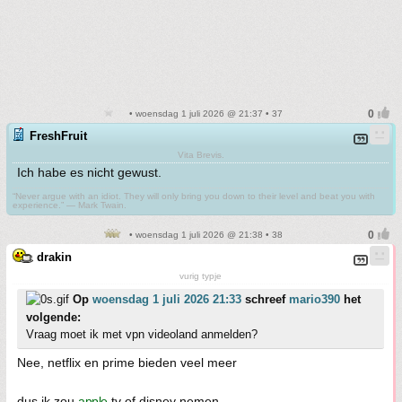
• woensdag 1 juli 2026 @ 21:37 • 37
FreshFruit
Vita Brevis.
Ich habe es nicht gewust.
“Never argue with an idiot. They will only bring you down to their level and beat you with
experience.” ― Mark Twain.
• woensdag 1 juli 2026 @ 21:38 • 38
drakin
vurig typje
Op
woensdag 1 juli 2026 21:33
schreef
mario390
het
volgende:
Vraag moet ik met vpn videoland anmelden?
Nee, netflix en prime bieden veel meer
dus ik zou
apple
tv of disney nemen