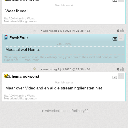
Man bijt worst
Weet ik veel
Uw ADH vitamine Worst
Met vriendelijke groenten
• woensdag 1 juli 2026 @ 21:35 • 33
FreshFruit
Vita Brevis.
Meestal wel Hema.
“Never argue with an idiot. They will only bring you down to their level and beat you with
experience.” ― Mark Twain.
• woensdag 1 juli 2026 @ 21:36 • 34
hemarookworst
Man bijt worst
Maar over Videoland en al die streamingdiensten niet
Uw ADH vitamine Worst
Met vriendelijke groenten
▼ Advertentie door Refinery89