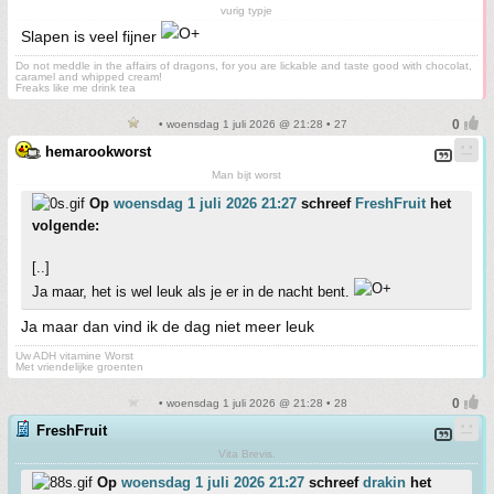
vurig typje
Slapen is veel fijner
Do not meddle in the affairs of dragons, for you are lickable and taste good with chocolat,
caramel and whipped cream!
Freaks like me drink tea
• woensdag 1 juli 2026 @ 21:28 • 27
hemarookworst
Man bijt worst
Op
woensdag 1 juli 2026 21:27
schreef
FreshFruit
het
volgende:
[..]
Ja maar, het is wel leuk als je er in de nacht bent.
Ja maar dan vind ik de dag niet meer leuk
Uw ADH vitamine Worst
Met vriendelijke groenten
• woensdag 1 juli 2026 @ 21:28 • 28
FreshFruit
Vita Brevis.
Op
woensdag 1 juli 2026 21:27
schreef
drakin
het