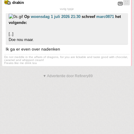
drakin
vurig typje
Op
woensdag 1 juli 2026 21:30
schreef
marc0871
het
volgende:
[..]
Doe nou maar.
Ik ga er even over nadenken
Do not meddle in the affairs of dragons, for you are lickable and taste good with chocolat,
caramel and whipped cream!
Freaks like me drink tea
▼ Advertentie door Refinery89