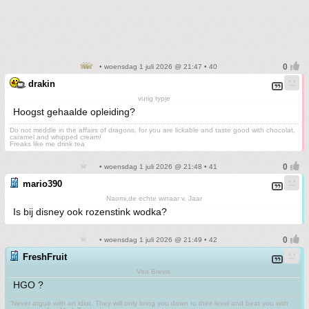
• woensdag 1 juli 2026 @ 21:47 • 40
drakin
vurig typje
Hoogst gehaalde opleiding?
Do not meddle in the affairs of dragons, for you are lickable and taste good with chocolat,
caramel and whipped cream!
Freaks like me drink tea
• woensdag 1 juli 2026 @ 21:48 • 41
mario390
Naomi,de echte winaar v. Jaar
Is bij disney ook rozenstink wodka?
• woensdag 1 juli 2026 @ 21:49 • 42
FreshFruit
Vita Brevis.
HGO ?
“Never argue with an idiot. They will only bring you down to their level and beat you with