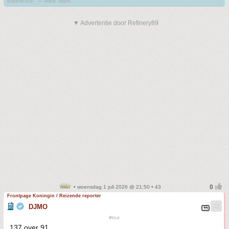
experience.” ― Mark Twain.
▼ Advertentie door Refinery89
• woensdag 1 juli 2026 @ 21:50 • 43
Frontpage Koningin / Reizende reporter
DJMO
#trut
137 over 91.