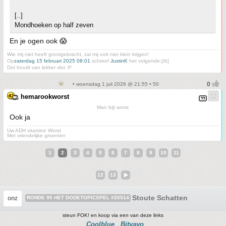
[..]
Mondhoeken op half zeven
En je ogen ook 😱
Wie mij niet heeft grootgebracht, zal mij ook niet klein krijgen!
Op
zaterdag 15 februari 2025 08:01
schreef
JustinK
het volgende:[/b]
Dot houdt van lekker vlot :P
• woensdag 1 juli 2026 @ 21:55 • 50
hemarookworst
Man bijt worst
Ook ja
Uw ADH vitamine Worst
Met vriendelijke groenten
1
2
3
4
5
6
7
8
9
10
11
12
13
Stoute Schatten
onz
RONDE 95 HET DODETOPICSPEL #20514
steun FOK! en koop via een van deze links
Coolblue
Bitvavo