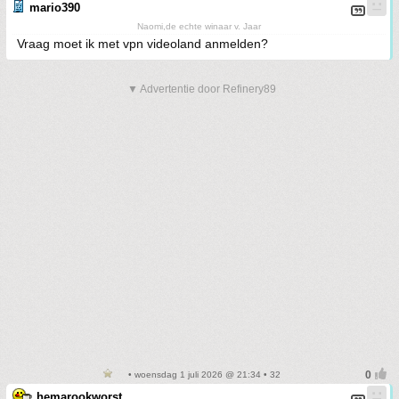
mario390
Naomi,de echte winaar v. Jaar
Vraag moet ik met vpn videoland anmelden?
▼ Advertentie door Refinery89
• woensdag 1 juli 2026 @ 21:34 • 32
hemarookworst