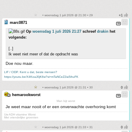
• woensdag 1 juli 2026 @ 21:30 • 29
marc0871
Op
woensdag 1 juli 2026 21:27
schreef
drakin
het
volgende:
[..]
Ik weet niet meer of dat de opdracht was
Doe nou maar.
LIF / CIDP. Kent u dat, beste mensen?
https://youtu.be/X4KoaJ0jK6w?si=mTaNCeZ2ia5ihuFK
• woensdag 1 juli 2026 @ 21:31 • 30
hemarookworst
Man bijt worst
Je weet maar nooit of er een onverwachte overhoring komt
Uw ADH vitamine Worst
Met vriendelijke groenten
• woensdag 1 juli 2026 @ 21:33 • 31