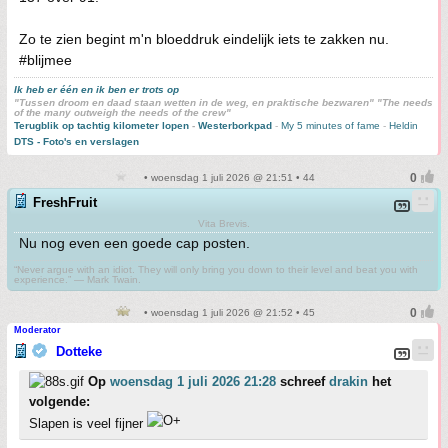
Zo te zien begint m'n bloeddruk eindelijk iets te zakken nu.
#blijmee
Ik heb er één en ik ben er trots op
"Tussen droom en daad staan wetten in de weg, en praktische bezwaren" "The needs
of the many outweigh the needs of the crew"
Terugblik op tachtig kilometer lopen
-
Westerborkpad
-
My 5 minutes of fame
-
Heldin
DTS - Foto's en verslagen
• woensdag 1 juli 2026 @ 21:51 • 44
FreshFruit
Vita Brevis.
Nu nog even een goede cap posten.
“Never argue with an idiot. They will only bring you down to their level and beat you with
experience.” ― Mark Twain.
• woensdag 1 juli 2026 @ 21:52 • 45
Moderator
Dotteke
Op
woensdag 1 juli 2026 21:28
schreef
drakin
het
volgende:
Slapen is veel fijner