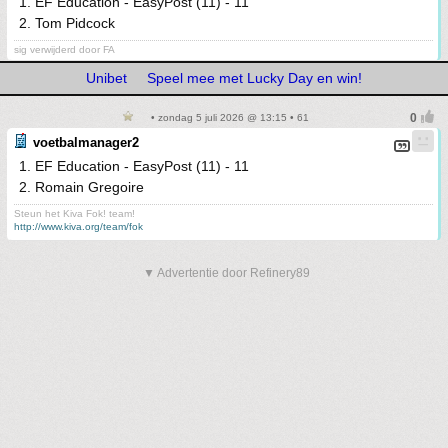
1. EF Education - EasyPost (11) - 11
2. Tom Pidcock
sig verwijderd door FA
Unibet
Speel mee met Lucky Day en win!
• zondag 5 juli 2026 @ 13:15 • 61
voetbalmanager2
1. EF Education - EasyPost (11) - 11
2. Romain Gregoire
Steun het Kiva Fok! team!
http://www.kiva.org/team/fok
▼ Advertentie door Refinery89