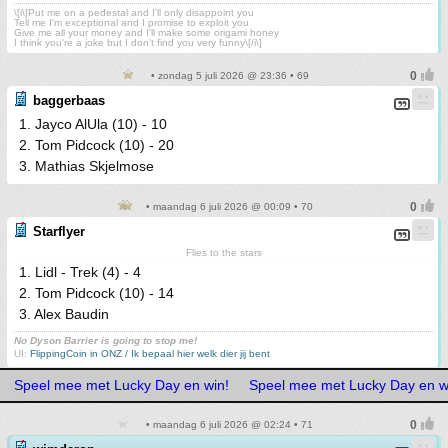
\[i\]Put me on a pedestal and I'll only disappoint you
Tell me I'm exceptional and I promise to exploit you
Give me all your money and I'll make some origami honey
I think you're a joke but I don't find you very funny\[/i\]
• zondag 5 juli 2026 @ 23:36 • 69
baggerbaas
1. Jayco AlUla (10) - 10
2. Tom Pidcock (10) - 20
3. Mathias Skjelmose
• maandag 6 juli 2026 @ 00:09 • 70
Starflyer
Flies to the stars
1. Lidl - Trek (4) - 4
2. Tom Pidcock (10) - 14
3. Alex Baudin
No Dyson Barrier is going to stop me!
UI:
FlippingCoin in ONZ / Ik bepaal hier welk dier jij bent
Speel mee met Lucky Day en win!
Speel mee met Lucky Day en w
• maandag 6 juli 2026 @ 02:24 • 71