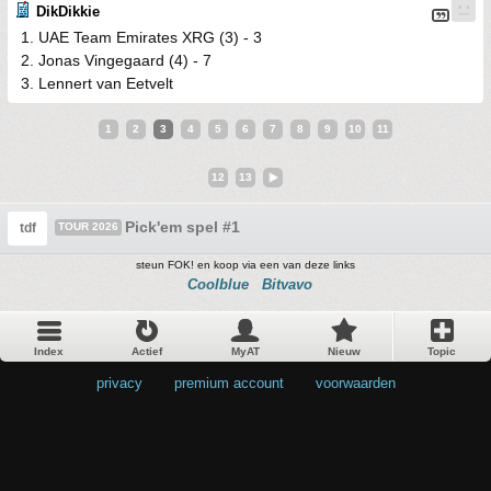
DikDikkie
1. UAE Team Emirates XRG (3) - 3
2. Jonas Vingegaard (4) - 7
3. Lennert van Eetvelt
1
2
3
4
5
6
7
8
9
10
11
12
13
Pick'em spel #1
tdf
TOUR 2026
steun FOK! en koop via een van deze links
Coolblue
Bitvavo
Index
Actief
MyAT
Nieuw
Topic
privacy
•
premium account
•
voorwaarden