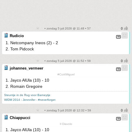
• zondag 5 juli 2026 @ 11:48 • 57
Rudicio
1. Netcompany Ineos (2) - 2
2. Tom Pidcock
• zondag 5 juli 2026 @ 11:52 • 58
johannes_vermeer
#Cut4Miguel
1. Jayco AlUla (10) - 10
2. Romain Gregoire
Steuntje in de Rug voor Barneytje
WIDM 2014 - Jennnifer - #neverforget
• zondag 5 juli 2026 @ 12:32 • 59
Chiappucci
Il Diavolo
1. Jayco AlUla (10) - 10