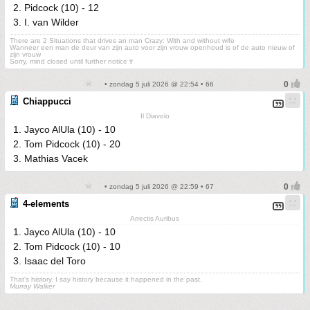
2. Pidcock (10) - 12
3. I. van Wilder
There are 2 Situations that drives an man Crazy: With and without wife
Wanneer een man de deur van zijn auto voor zijn vrouw openhoud is of de auto nieuw of
zijn vrouw
Sorry, mind closed until further notice🍷
• zondag 5 juli 2026 @ 22:54 • 66
Chiappucci
Il Diavolo
1. Jayco AlUla (10) - 10
2. Tom Pidcock (10) - 20
3. Mathias Vacek
• zondag 5 juli 2026 @ 22:59 • 67
4-elements
Arrectis Auribus
1. Jayco AlUla (10) - 10
2. Tom Pidcock (10) - 10
3. Isaac del Toro
That's history. I say history because it happened in the past.
Murray Walker