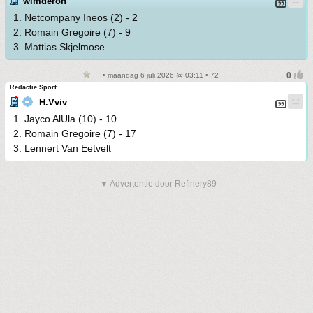
wimderon
1. Netcompany Ineos (2) - 2
2. Romain Gregoire (7) - 9
3. Mattias Skjelmose
• maandag 6 juli 2026 @ 03:11 • 72
Redactie Sport
H.Vviv
1. Jayco AlUla (10) - 10
2. Romain Gregoire (7) - 17
3. Lennert Van Eetvelt
▼ Advertentie door Refinery89