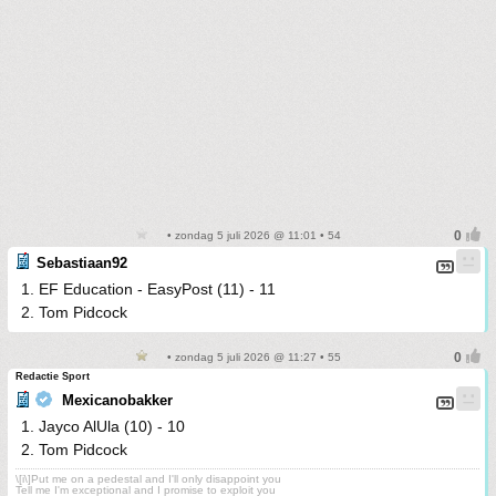
• zondag 5 juli 2026 @ 11:01 • 54
Sebastiaan92
1. EF Education - EasyPost (11) - 11
2. Tom Pidcock
• zondag 5 juli 2026 @ 11:27 • 55
Redactie Sport
Mexicanobakker
1. Jayco AlUla (10) - 10
2. Tom Pidcock
\[i\]Put me on a pedestal and I'll only disappoint you
Tell me I'm exceptional and I promise to exploit you