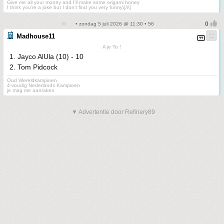
Give me all your money and I'll make some origami honey
I think you're a joke but I don't find you very funny\[/i\]
• zondag 5 juli 2026 @ 11:30 • 56
Madhouse11
A je To !
1. Jayco AlUla (10) - 10
2. Tom Pidcock
Oud Wereldkampioen
4-voudig Nederlands Kampioen
je mag me aanraken
▼ Advertentie door Refinery89