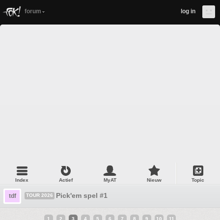
forum
log in
Index
Actief
MyAT
Nieuw
Topic
Pick'em spel #1
tdf
TOUR 2026
1
2
3
4
5
6
7
8
9
10
11