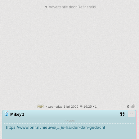
▼ Advertentie door Refinery89
• woensdag 1 juli 2026 @ 16:25 • 1
Mikeytt
Any/All
https://www.bnr.nl/nieuws(...)s-harder-dan-gedacht