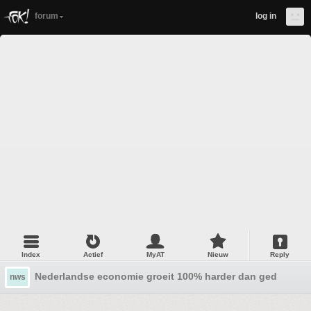
forum
log in
Index
Actief
MyAT
Nieuw
Reply
Nederlandse economie groeit 100% harder dan gedacht in 
nws