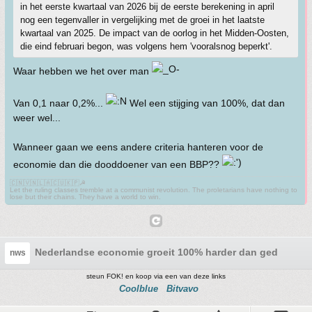
in het eerste kwartaal van 2026 bij de eerste berekening in april
nog een tegenvaller in vergelijking met de groei in het laatste
kwartaal van 2025. De impact van de oorlog in het Midden-Oosten,
die eind februari begon, was volgens hem 'vooralsnog beperkt'.
Waar hebben we het over man
Van 0,1 naar 0,2%...
Wel een stijging van 100%, dat dan
weer wel...
Wanneer gaan we eens andere criteria hanteren voor de
economie dan die dooddoener van een BBP??
🇨🇳🇻🇳🇱🇦🇨🇺🇰🇵☭
Let the ruling classes tremble at a communist revolution. The proletarians have nothing to
lose but their chains. They have a world to win.
Nederlandse economie groeit 100% harder dan gedacht in 
nws
steun FOK! en koop via een van deze links
Coolblue
Bitvavo