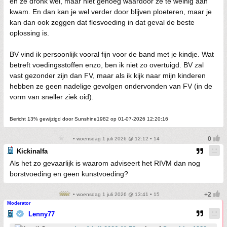
en ze dronk wel, maar niet genoeg waardoor ze te weinig aan
kwam. En dan kan je wel verder door blijven ploeteren, maar je
kan dan ook zeggen dat flesvoeding in dat geval de beste
oplossing is.
BV vind ik persoonlijk vooral fijn voor de band met je kindje. Wat
betreft voedingsstoffen enzo, ben ik niet zo overtuigd. BV zal
vast gezonder zijn dan FV, maar als ik kijk naar mijn kinderen
hebben ze geen nadelige gevolgen ondervonden van FV (in de
vorm van sneller ziek oid).
Bericht 13% gewijzigd door Sunshine1982 op 01-07-2026 12:20:16
• woensdag 1 juli 2026 @ 12:12 • 14
Kickinalfa
Als het zo gevaarlijk is waarom adviseert het RIVM dan nog
borstvoeding en geen kunstvoeding?
• woensdag 1 juli 2026 @ 13:41 • 15
Moderator
Lenny77