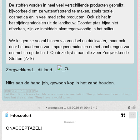
De stoffen worden in heel veel verschillende producten gebruikt,
bijvoorbeeld om ze waterafstotend te maken, zoals textiel,
cosmetica en in veel medische producten. Ook zit het in
bestrijdingsmiddelen uit de landbouw. Doordat pfas bijna niet
afbreken, zijn ze inmiddels alomtegenwoordig in het milieu.
We krijgen ze vooral binnen via voedsel en drinkwater, maar ook
door het inademen van impregneermiddelen en het aanbrengen van
cosmetica op de huid. Op deze lijst staan alle Zeer Zorgwekkende
Stoffen (ZZS).
Zorgwekkend... dit land...
Niks aan de hand joh, gewoon kop in het zand houden.
🇨🇳🇻🇳🇱🇦🇨🇺🇰🇵☭
Let the ruling classes tremble at a communist revolution. The proletarians have nothing to
lose but their chains. They have a world to win.
• woensdag 1 juli 2026 @ 09:46 • 2
Filosoofert
Kanaïet
ONACCEPTABEL!