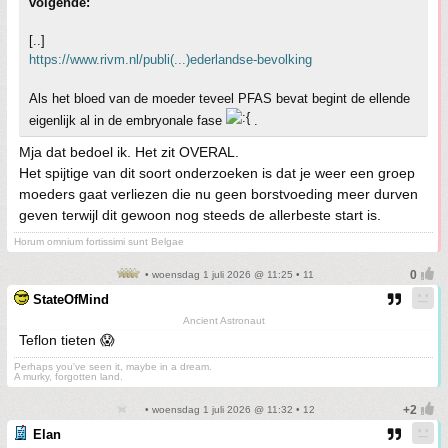
volgende:
[..]
https://www.rivm.nl/publi(...)ederlandse-bevolking
Als het bloed van de moeder teveel PFAS bevat begint de ellende
eigenlijk al in de embryonale fase
.
Mja dat bedoel ik. Het zit OVERAL.
Het spijtige van dit soort onderzoeken is dat je weer een groep
moeders gaat verliezen die nu geen borstvoeding meer durven
geven terwijl dit gewoon nog steeds de allerbeste start is.
Horum omnium fortissimi sunt Belgae
• woensdag 1 juli 2026 @ 11:25 • 11
StateOfMind
Ancient Astronaut
Teflon tieten 😱
Perhaps you've seen it, maybe in a dream.
A murky, forgotten land.
• woensdag 1 juli 2026 @ 11:32 • 12
Elan