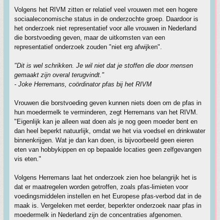
Volgens het RIVM zitten er relatief veel vrouwen met een hogere
sociaaleconomische status in de onderzochte groep. Daardoor is
het onderzoek niet representatief voor alle vrouwen in Nederland
die borstvoeding geven, maar de uitkomsten van een
representatief onderzoek zouden "niet erg afwijken".
"Dit is wel schrikken. Je wil niet dat je stoffen die door mensen
gemaakt zijn overal terugvindt."
- Joke Herremans, coördinator pfas bij het RIVM
Vrouwen die borstvoeding geven kunnen niets doen om de pfas in
hun moedermelk te verminderen, zegt Herremans van het RIVM.
"Eigenlijk kan je alleen wat doen als je nog geen moeder bent en
dan heel beperkt natuurlijk, omdat we het via voedsel en drinkwater
binnenkrijgen. Wat je dan kan doen, is bijvoorbeeld geen eieren
eten van hobbykippen en op bepaalde locaties geen zelfgevangen
vis eten."
Volgens Herremans laat het onderzoek zien hoe belangrijk het is
dat er maatregelen worden getroffen, zoals pfas-limieten voor
voedingsmiddelen instellen en het Europese pfas-verbod dat in de
maak is. Vergeleken met eerder, beperkter onderzoek naar pfas in
moedermelk in Nederland zijn de concentraties afgenomen.