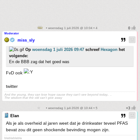
• woensdag 1 juli 2026 @ 10:04 • 4
Moderator
miss_sly
Op
woensdag 1 juli 2026 09:47
schreef
Hexagon
het
volgende:
En de BBB zag dat het goed was
FvD ook
twitter
And the young, they can lose hope cause they can't see beyond today,. ..
The wisdom that the old can't give away
• woensdag 1 juli 2026 @ 10:44 • 5
Elan
Als je als overheid al jaren weet dat je drinkwater teveel PFAS
bevat zou dit geen shockende bevinding mogen zijn.
blablablabla