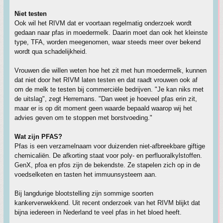
Niet testen
Ook wil het RIVM dat er voortaan regelmatig onderzoek wordt
gedaan naar pfas in moedermelk. Daarin moet dan ook het kleinste
type, TFA, worden meegenomen, waar steeds meer over bekend
wordt qua schadelijkheid.
Vrouwen die willen weten hoe het zit met hun moedermelk, kunnen
dat niet door het RIVM laten testen en dat raadt vrouwen ook af
om de melk te testen bij commerciële bedrijven. "Je kan niks met
de uitslag", zegt Herremans. "Dan weet je hoeveel pfas erin zit,
maar er is op dit moment geen waarde bepaald waarop wij het
advies geven om te stoppen met borstvoeding."
Wat zijn PFAS?
Pfas is een verzamelnaam voor duizenden niet-afbreekbare giftige
chemicaliën. De afkorting staat voor poly- en perfluoralkylstoffen.
GenX, pfoa en pfos zijn de bekendste. Ze stapelen zich op in de
voedselketen en tasten het immuunsysteem aan.
Bij langdurige blootstelling zijn sommige soorten
kankerverwekkend. Uit recent onderzoek van het RIVM blijkt dat
bijna iedereen in Nederland te veel pfas in het bloed heeft.