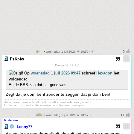
• woensdag 1 juli 2026 @ 10:52 • 7
PzKpfw
Devon 'No Limits'
Op
woensdag 1 juli 2026 09:47
schreef
Hexagon
het
volgende:
En de BBB zag dat het goed was
Zegt dat je dom bent zonder te zeggen dat je dom bent.
Als iedereen aan zichzelf denkt wordt er aan iedereen gedacht.
Op fietsen zonder bende kwam'm zie schooieren um spek
• woensdag 1 juli 2026 @ 10:57 • 8
Moderator
Lenny77
Als het in de moedermelk zit, dan zit het ook in de poedermelk..