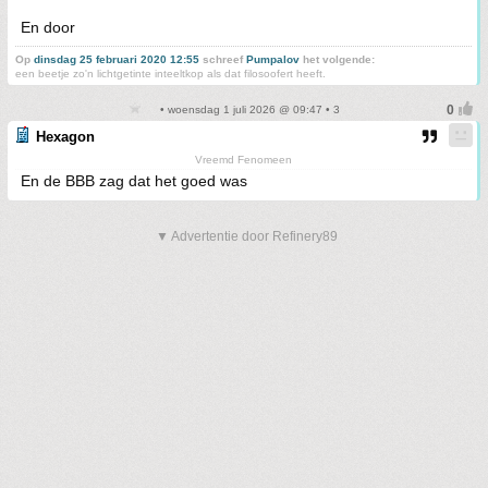
En door
Op
dinsdag 25 februari 2020 12:55
schreef
Pumpalov
het volgende:
een beetje zo'n lichtgetinte inteeltkop als dat filosoofert heeft.
• woensdag 1 juli 2026 @ 09:47 • 3
Hexagon
Vreemd Fenomeen
En de BBB zag dat het goed was
▼ Advertentie door Refinery89