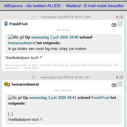
AliExpress - die hebben ALLES!
Mailbird - E-mail made beautiful
• woensdag 1 juli 2026 @ 18:41 • 246
FreshFruit
Vita Brevis.
Op
woensdag 1 juli 2026 18:40
schreef
hemarookworst
het volgende:
ik ga straks een soort big mac slopy joe maken
Voetbalwijven toch ?
“Never argue with an idiot. They will only bring you down to their level and beat you with
experience.” ― Mark Twain.
• woensdag 1 juli 2026 @ 18:42 • 247
hemarookworst
Man bijt worst
Op
woensdag 1 juli 2026 18:41
schreef
FreshFruit
het
volgende:
[..]
Voetbalwijven toch ?