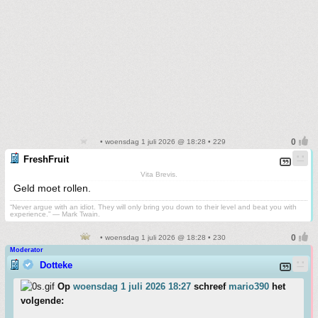
• woensdag 1 juli 2026 @ 18:28 • 229
FreshFruit
Vita Brevis.
Geld moet rollen.
“Never argue with an idiot. They will only bring you down to their level and beat you with
experience.” ― Mark Twain.
• woensdag 1 juli 2026 @ 18:28 • 230
Moderator
Dotteke
Op
woensdag 1 juli 2026 18:27
schreef
mario390
het
volgende: