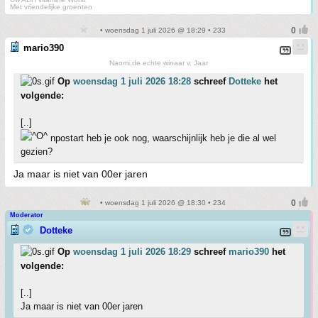
Met vriendelijke groenten
• woensdag 1 juli 2026 @ 18:29 • 233
mario390
Naomi,de echte winaar v. Jaar
Op
woensdag 1 juli 2026 18:28
schreef
Dotteke
het
volgende:
[..]
npostart heb je ook nog, waarschijnlijk heb je die al wel
gezien?
Ja maar is niet van 00er jaren
• woensdag 1 juli 2026 @ 18:30 • 234
Moderator
Dotteke
Op
woensdag 1 juli 2026 18:29
schreef
mario390
het
volgende:
[..]
Ja maar is niet van 00er jaren