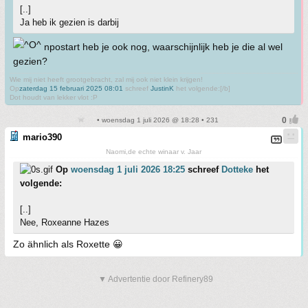
[..]
Ja heb ik gezien is darbij
npostart heb je ook nog, waarschijnlijk heb je die al wel
gezien?
Wie mij niet heeft grootgebracht, zal mij ook niet klein krijgen!
Op
zaterdag 15 februari 2025 08:01
schreef
JustinK
het volgende:[/b]
Dot houdt van lekker vlot :P
• woensdag 1 juli 2026 @ 18:28 • 231
mario390
Naomi,de echte winaar v. Jaar
Op
woensdag 1 juli 2026 18:25
schreef
Dotteke
het
volgende:
[..]
Nee, Roxeanne Hazes
Zo ähnlich als Roxette 😀
▼ Advertentie door Refinery89