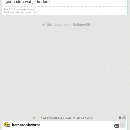
geen idee wat je bedoelt
Uw ADH vitamine Worst
Met vriendelijke groenten
▼ Advertentie door Refinery89
• woensdag 1 juli 2026 @ 18:43 • 248
hemarookworst