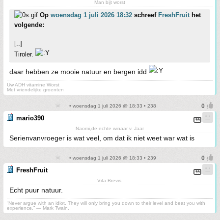
Man bijt worst
Op
woensdag 1 juli 2026 18:32
schreef
FreshFruit
het
volgende:
[..]
Tiroler.
daar hebben ze mooie natuur en bergen idd
Uw ADH vitamine Worst
Met vriendelijke groenten
• woensdag 1 juli 2026 @ 18:33 • 238
mario390
Naomi,de echte winaar v. Jaar
Serienvanvroeger is wat veel, om dat ik niet weet war wat is
• woensdag 1 juli 2026 @ 18:33 • 239
FreshFruit
Vita Brevis.
Echt puur natuur.
“Never argue with an idiot. They will only bring you down to their level and beat you with
experience.” ― Mark Twain.