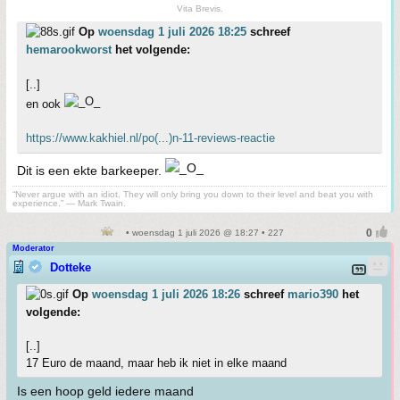
Vita Brevis.
Op
woensdag 1 juli 2026 18:25
schreef
hemarookworst
het volgende:
[..]
en ook
https://www.kakhiel.nl/po(...)n-11-reviews-reactie
Dit is een ekte barkeeper.
“Never argue with an idiot. They will only bring you down to their level and beat you with
experience.” ― Mark Twain.
• woensdag 1 juli 2026 @ 18:27 • 227
Moderator
Dotteke
Op
woensdag 1 juli 2026 18:26
schreef
mario390
het
volgende:
[..]
17 Euro de maand, maar heb ik niet in elke maand
Is een hoop geld iedere maand