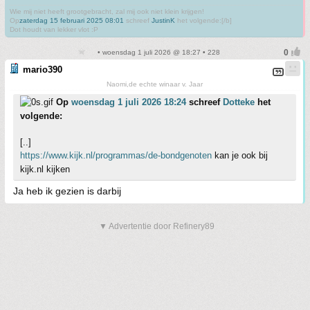
Wie mij niet heeft grootgebracht, zal mij ook niet klein krijgen!
Op
zaterdag 15 februari 2025 08:01
schreef
JustinK
het volgende:[/b]
Dot houdt van lekker vlot :P
• woensdag 1 juli 2026 @ 18:27 • 228
mario390
Naomi,de echte winaar v. Jaar
Op
woensdag 1 juli 2026 18:24
schreef
Dotteke
het
volgende:
[..]
https://www.kijk.nl/programmas/de-bondgenoten
kan je ook bij
kijk.nl kijken
Ja heb ik gezien is darbij
▼ Advertentie door Refinery89