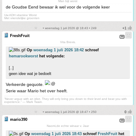
Man bijt worst
de Goudse Eend bewaar ik wel voor de volgende keer
Uw ADH vitamine Worst
Met vriendelijke groenten
• woensdag 1 juli 2026 @ 18:43 • 249
FreshFruit
Vita Brevis.
Op
woensdag 1 juli 2026 18:42
schreef
hemarookworst
het volgende:
[..]
geen idee wat je bedoelt
Verkeerde gequote.
Serie waar Mario het over heeft.
“Never argue with an idiot. They will only bring you down to their level and beat you with
experience.” ― Mark Twain.
• woensdag 1 juli 2026 @ 18:47 • 250
mario390
Naomi,de echte winaar v. Jaar
Op
woensdag 1 juli 2026 18:43
schreef
FreshFruit
het