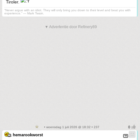
Tiroler.
“Never argue with an idiot. They will only bring you down to their level and beat you with
experience.” ― Mark Twain.
▼ Advertentie door Refinery89
• woensdag 1 juli 2026 @ 18:32 • 237
hemarookworst