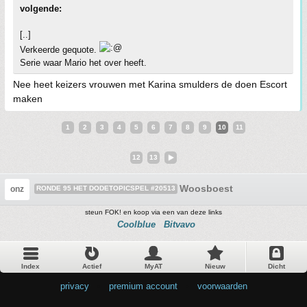
volgende:
[..]
Verkeerde gequote.
Serie waar Mario het over heeft.
Nee heet keizers vrouwen met Karina smulders de doen Escort
maken
1
2
3
4
5
6
7
8
9
10
11
12
13
Woosboest
onz
RONDE 95 HET DODETOPICSPEL #20513
steun FOK! en koop via een van deze links
Coolblue
Bitvavo
Index
Actief
MyAT
Nieuw
Dicht
privacy
•
premium account
•
voorwaarden