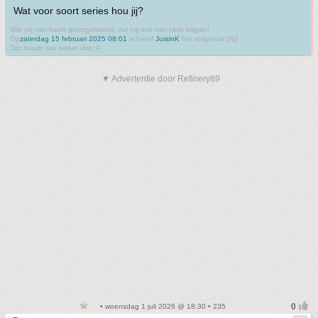
Wat voor soort series hou jij?
Wie mij niet heeft grootgebracht, zal mij ook niet klein krijgen!
Op
zaterdag 15 februari 2025 08:01
schreef
JustinK
het volgende:[/b]
Dot houdt van lekker vlot :P
▼ Advertentie door Refinery89
• woensdag 1 juli 2026 @ 18:30 • 235