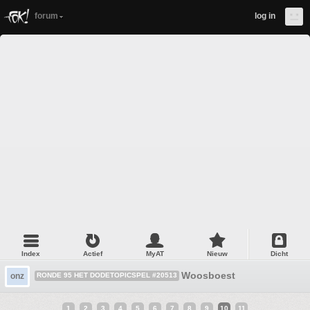
forum
log in
Index
Actief
MyAT
Nieuw
Dicht
Woosboest
onz
RONDE 95 HET DODETOPICSPEL #20513
1
2
3
4
5
6
7
8
9
10
11