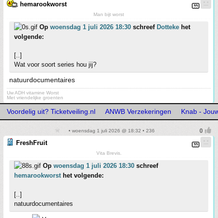
hemarookworst
Man bijt worst
Op
woensdag 1 juli 2026 18:30
schreef
Dotteke
het
volgende:
[..]
Wat voor soort series hou jij?
natuurdocumentaires
Uw ADH vitamine Worst
Met vriendelijke groenten
Voordelig uit? Ticketveiling.nl
ANWB Verzekeringen
Knab - Jouw
• woensdag 1 juli 2026 @ 18:32 • 236
FreshFruit
Vita Brevis.
Op
woensdag 1 juli 2026 18:30
schreef
hemarookworst
het volgende:
[..]
natuurdocumentaires