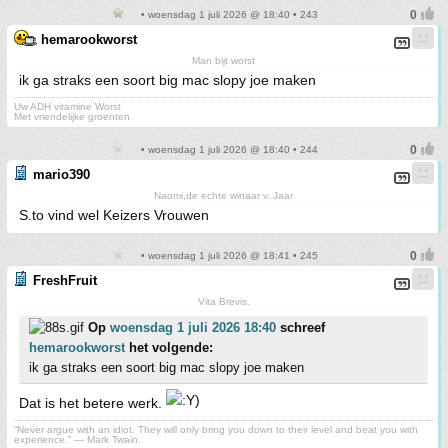
• woensdag 1 juli 2026 @ 18:40 • 243
hemarookworst
Man bijt worst
ik ga straks een soort big mac slopy joe maken
Uw ADH vitamine Worst
Met vriendelijke groenten
• woensdag 1 juli 2026 @ 18:40 • 244
mario390
Naomi,de echte winaar v. Jaar
S.to vind wel Keizers Vrouwen
• woensdag 1 juli 2026 @ 18:41 • 245
FreshFruit
Vita Brevis.
Op
woensdag 1 juli 2026 18:40
schreef
hemarookworst
het volgende:
ik ga straks een soort big mac slopy joe maken
Dat is het betere werk.
“Never argue with an idiot. They will only bring you down to their level and beat you with
experience.” ― Mark Twain.