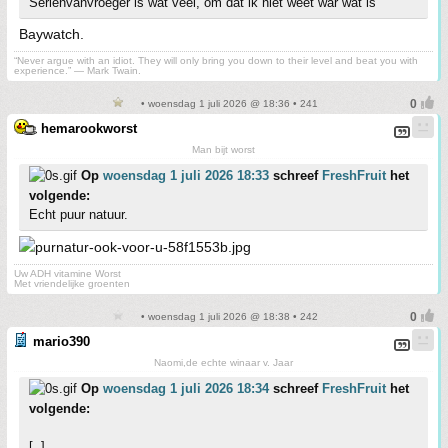
Serienvanvroeger is wat veel, om dat ik niet weet war wat is
Baywatch.
“Never argue with an idiot. They will only bring you down to their level and beat you with
experience.” ― Mark Twain.
• woensdag 1 juli 2026 @ 18:36 • 241
hemarookworst
Man bijt worst
Op
woensdag 1 juli 2026 18:33
schreef
FreshFruit
het
volgende:
Echt puur natuur.
Uw ADH vitamine Worst
Met vriendelijke groenten
• woensdag 1 juli 2026 @ 18:38 • 242
mario390
Naomi,de echte winaar v. Jaar
Op
woensdag 1 juli 2026 18:34
schreef
FreshFruit
het
volgende:
[..]