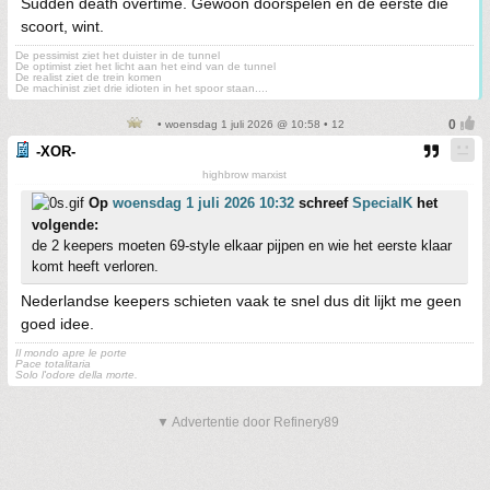
Sudden death overtime. Gewoon doorspelen en de eerste die
scoort, wint.
De pessimist ziet het duister in de tunnel
De optimist ziet het licht aan het eind van de tunnel
De realist ziet de trein komen
De machinist ziet drie idioten in het spoor staan....
• woensdag 1 juli 2026 @ 10:58 • 12
-XOR-
highbrow marxist
Op
woensdag 1 juli 2026 10:32
schreef
SpecialK
het
volgende:
de 2 keepers moeten 69-style elkaar pijpen en wie het eerste klaar
komt heeft verloren.
Nederlandse keepers schieten vaak te snel dus dit lijkt me geen
goed idee.
Il mondo apre le porte
Pace totalitaria
Solo l'odore della morte.
▼ Advertentie door Refinery89