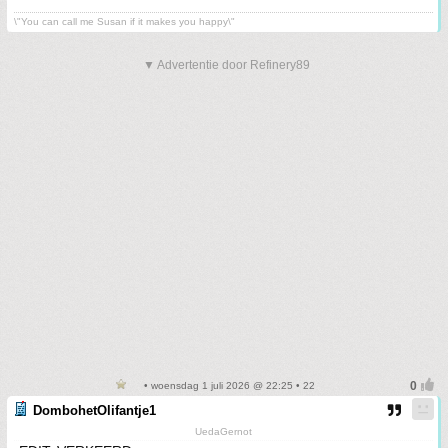
\"You can call me Susan if it makes you happy\"
▼ Advertentie door Refinery89
• woensdag 1 juli 2026 @ 22:25 • 22
DombohetOlifantje1
UedaGernot