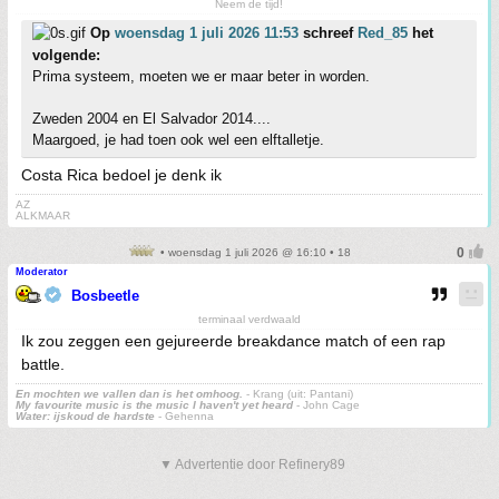
Neem de tijd!
Op
woensdag 1 juli 2026 11:53
schreef
Red_85
het
volgende:
Prima systeem, moeten we er maar beter in worden.
Zweden 2004 en El Salvador 2014....
Maargoed, je had toen ook wel een elftalletje.
Costa Rica bedoel je denk ik
AZ
ALKMAAR
• woensdag 1 juli 2026 @ 16:10 • 18
Moderator
Bosbeetle
terminaal verdwaald
Ik zou zeggen een gejureerde breakdance match of een rap
battle.
En mochten we vallen dan is het omhoog.
- Krang (uit: Pantani)
My favourite music is the music I haven't yet heard
- John Cage
Water: ijskoud de hardste
- Gehenna
▼ Advertentie door Refinery89