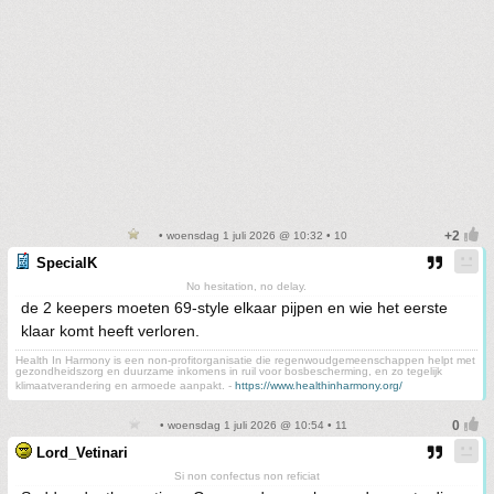
• woensdag 1 juli 2026 @ 10:32 • 10
SpecialK
No hesitation, no delay.
de 2 keepers moeten 69-style elkaar pijpen en wie het eerste
klaar komt heeft verloren.
Health In Harmony is een non-profitorganisatie die regenwoudgemeenschappen helpt met
gezondheidszorg en duurzame inkomens in ruil voor bosbescherming, en zo tegelijk
klimaatverandering en armoede aanpakt. -
https://www.healthinharmony.org/
• woensdag 1 juli 2026 @ 10:54 • 11
Lord_Vetinari
Si non confectus non reficiat