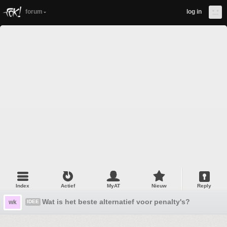
forum
log in
Index
Actief
MyAT
Nieuw
Reply
Wat is het beste alternatief voor penalty's?
wk
IDEE