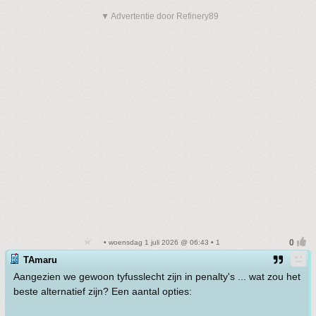
▼ Advertentie door Refinery89
• woensdag 1 juli 2026 @ 06:43 • 1
TAmaru
Aangezien we gewoon tyfusslecht zijn in penalty's ... wat zou het
beste alternatief zijn? Een aantal opties: