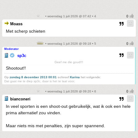
• woensdag 1 juli 2026 @ 07:42 • 4
Moass
Met scherp schieten
• woensdag 1 juli 2026 @ 09:18 • 5
Moderator
sp3c
Geef me die goud!!!
Shootout!!
Op
zondag 8 december 2013 00:01
schreef
Karina
het volgende:
Dat gaat me te diep sp3c, daar is het te laat voor.
• woensdag 1 juli 2026 @ 09:20 • 6
bianconeri
In veel sporten is een shoot-out gebruikelijk, wat ik ook een hele
prima alternatief zou vinden.
Maar niets mis met penalties, zijn super spannend.