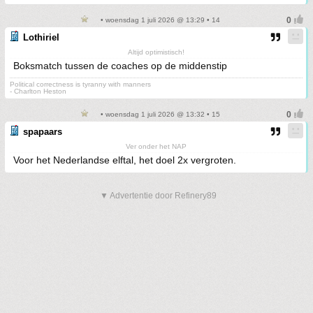
• woensdag 1 juli 2026 @ 13:29 • 14
Lothiriel
Altijd optimistisch!
Boksmatch tussen de coaches op de middenstip
Political correctness is tyranny with manners
- Charlton Heston
• woensdag 1 juli 2026 @ 13:32 • 15
spapaars
Ver onder het NAP
Voor het Nederlandse elftal, het doel 2x vergroten.
▼ Advertentie door Refinery89