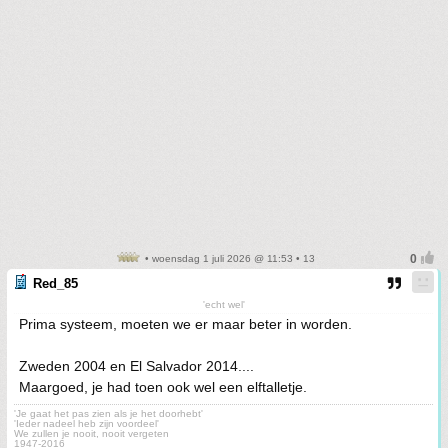
• woensdag 1 juli 2026 @ 11:53 • 13
Red_85
'echt wel'
Prima systeem, moeten we er maar beter in worden.
Zweden 2004 en El Salvador 2014....
Maargoed, je had toen ook wel een elftalletje.
'Je gaat het pas zien als je het doorhebt'
'Ieder nadeel heb zijn voordeel'
We zullen je nooit, nooit vergeten
1947-2016