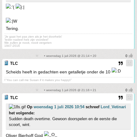
Tering.
'Je gaat het pas zien als je het doorhebt'
'Ieder nadeel heb zijn voordeel'
We zullen je nooit, nooit vergeten
1947-2016
• woensdag 1 juli 2026 @ 21:14 • 20
TLC
Scheids heeft in gedachten een getalletje onder de 10
\"You can call me Susan if it makes you happy\"
• woensdag 1 juli 2026 @ 21:16 • 21
TLC
Op
woensdag 1 juli 2026 10:54
schreef
Lord_Vetinari
het volgende:
Sudden death overtime. Gewoon doorspelen en de eerste die
scoort, wint.
Oliver Bierhoff God