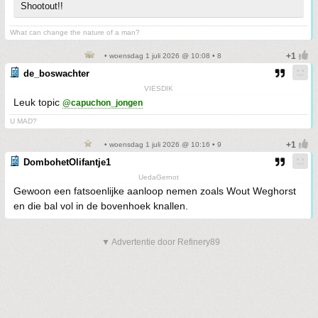
Shootout!!
What can change the nature of a man?
• woensdag 1 juli 2026 @ 10:08 • 8
de_boswachter
VIESDIK
Leuk topic
@capuchon_jongen
U MAD?
• woensdag 1 juli 2026 @ 10:16 • 9
DombohetOlifantje1
UedaGernot
Gewoon een fatsoenlijke aanloop nemen zoals Wout Weghorst
en die bal vol in de bovenhoek knallen.
▼ Advertentie door Refinery89