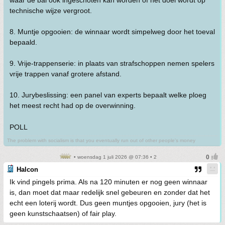
waar de bal ook ingeschoten kan worden of het doel wordt op
technische wijze vergroot.
8. Muntje opgooien: de winnaar wordt simpelweg door het toeval
bepaald.
9. Vrije-trappenserie: in plaats van strafschoppen nemen spelers
vrije trappen vanaf grotere afstand.
10. Jurybeslissing: een panel van experts bepaalt welke ploeg
het meest recht had op de overwinning.
POLL
The problem with socialism is that you eventually run out of other people's money
• woensdag 1 juli 2026 @ 07:36 • 2
Halcon
Ik vind pingels prima. Als na 120 minuten er nog geen winnaar
is, dan moet dat maar redelijk snel gebeuren en zonder dat het
echt een loterij wordt. Dus geen muntjes opgooien, jury (het is
geen kunstschaatsen) of fair play.