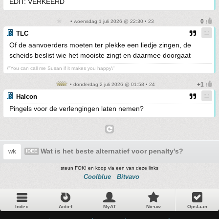
EDIT: VERKEERD
• woensdag 1 juli 2026 @ 22:30 • 23
TLC
Of de aanvoerders moeten ter plekke een liedje zingen, de
scheids beslist wie het mooiste zingt en daarmee doorgaat
\"You can call me Susan if it makes you happy\"
• donderdag 2 juli 2026 @ 01:58 • 24
Halcon
Pingels voor de verlengingen laten nemen?
Wat is het beste alternatief voor penalty's?
wk
IDEE
steun FOK! en koop via een van deze links
Coolblue
Bitvavo
Index
Actief
MyAT
Nieuw
Opslaan