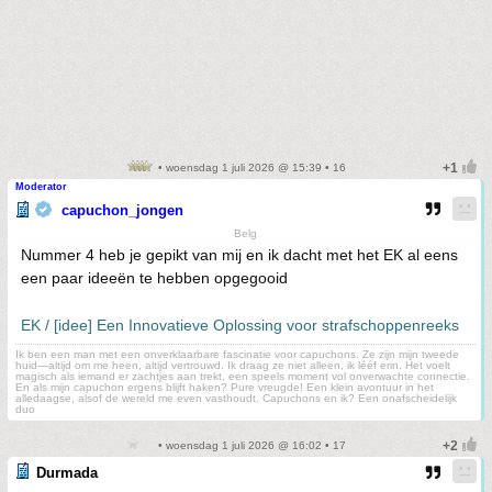
• woensdag 1 juli 2026 @ 15:39 • 16
Moderator
capuchon_jongen
Belg
Nummer 4 heb je gepikt van mij en ik dacht met het EK al eens
een paar ideeën te hebben opgegooid
EK / [idee] Een Innovatieve Oplossing voor strafschoppenreeks
Ik ben een man met een onverklaarbare fascinatie voor capuchons. Ze zijn mijn tweede
huid—altijd om me heen, altijd vertrouwd. Ik draag ze niet alleen, ik lééf erin. Het voelt
magisch als iemand er zachtjes aan trekt, een speels moment vol onverwachte connectie.
En als mijn capuchon ergens blijft haken? Pure vreugde! Een klein avontuur in het
alledaagse, alsof de wereld me even vasthoudt. Capuchons en ik? Een onafscheidelijk
duo
• woensdag 1 juli 2026 @ 16:02 • 17
Durmada