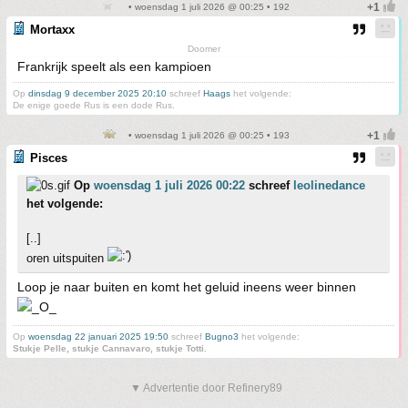
• woensdag 1 juli 2026 @ 00:25 • 192
Mortaxx
Doomer
Frankrijk speelt als een kampioen
Op
dinsdag 9 december 2025 20:10
schreef
Haags
het volgende:
De enige goede Rus is een dode Rus.
• woensdag 1 juli 2026 @ 00:25 • 193
Pisces
Op
woensdag 1 juli 2026 00:22
schreef
leolinedance
het volgende:
[..]
oren uitspuiten
Loop je naar buiten en komt het geluid ineens weer binnen
Op
woensdag 22 januari 2025 19:50
schreef
Bugno3
het volgende:
Stukje Pelle, stukje Cannavaro, stukje Totti.
▼ Advertentie door Refinery89