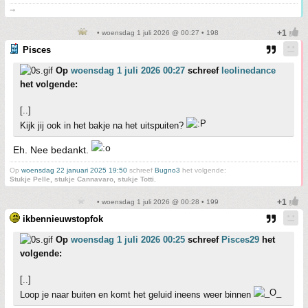
➞
• woensdag 1 juli 2026 @ 00:27 • 198
Pisces
Op
woensdag 1 juli 2026 00:27
schreef
leolinedance
het volgende:
[..]
Kijk jij ook in het bakje na het uitspuiten?
Eh. Nee bedankt.
Op
woensdag 22 januari 2025 19:50
schreef
Bugno3
het volgende:
Stukje Pelle, stukje Cannavaro, stukje Totti.
• woensdag 1 juli 2026 @ 00:28 • 199
ikbennieuwstopfok
Op
woensdag 1 juli 2026 00:25
schreef
Pisces29
het
volgende:
[..]
Loop je naar buiten en komt het geluid ineens weer binnen