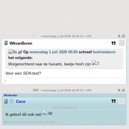
• woensdag 1 juli 2026 @ 00:21 • 182
WAvanBuren
Op
woensdag 1 juli 2026 00:20
schreef
leolinedance
het volgende:
Morgenochtend naar de huisarts, beetje fresh zijn
Voor een SOA test?
➞
• woensdag 1 juli 2026 @ 00:21 • 183
Moderator
Coco
dat vind je leuk hè
Ik geloof dit ook wel
What can change the nature of a man?