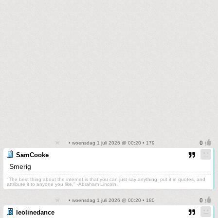
• woensdag 1 juli 2026 @ 00:20 • 179
SamCooke
Smerig
"The best thing about the internet is that you can just say anything, put it in quotes, and
attribute it to anyone you like." -Abraham Lincoln.
• woensdag 1 juli 2026 @ 00:20 • 180
leolinedance