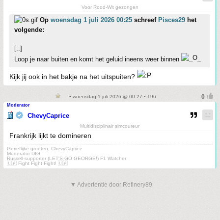
Voor Rood-Wit gezongen
Op
woensdag 1 juli 2026 00:25
schreef
Pisces29
het
volgende:
[..]
Loop je naar buiten en komt het geluid ineens weer binnen
Kijk jij ook in het bakje na het uitspuiten?
• woensdag 1 juli 2026 @ 00:27 • 196
Moderator
ChevyCaprice
Multidisciplinair simcoureur
Frankrijk lijkt te domineren
Gerieflijke groeten, ChevyCaprice
Moderator DIG
Russell-supporter (LET'S GO GEORGE!) F1 Watcher
🇺🇦 Fight Fight Fight! 🇺🇦
▼ Advertentie door Refinery89