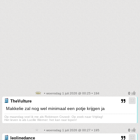
• woensdag 1 juli 2026 @ 00:25 • 194
TheVulture
Makkelie zal nog wel minimaal een potje krijgen ja
Op maandag voel ik me als Robinson Crusoë: Op zoek naar Vrijdag!
Het leven is als Lucille Werner: het kan raar lopen!
• woensdag 1 juli 2026 @ 00:27 • 195
leolinedance