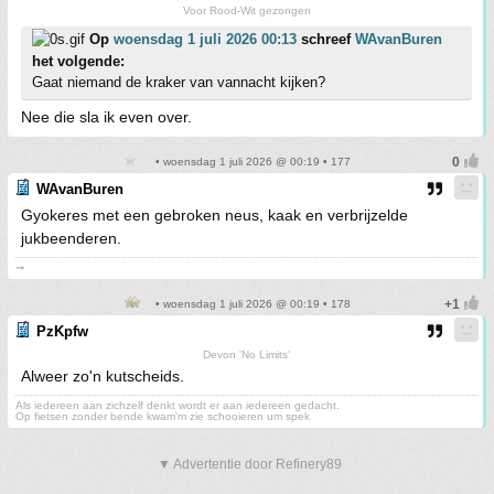
Voor Rood-Wit gezongen
Op
woensdag 1 juli 2026 00:13
schreef
WAvanBuren
het volgende:
Gaat niemand de kraker van vannacht kijken?
Nee die sla ik even over.
• woensdag 1 juli 2026 @ 00:19 • 177
WAvanBuren
Gyokeres met een gebroken neus, kaak en verbrijzelde
jukbeenderen.
➞
• woensdag 1 juli 2026 @ 00:19 • 178
PzKpfw
Devon 'No Limits'
Alweer zo'n kutscheids.
Als iedereen aan zichzelf denkt wordt er aan iedereen gedacht.
Op fietsen zonder bende kwam'm zie schooieren um spek
▼ Advertentie door Refinery89