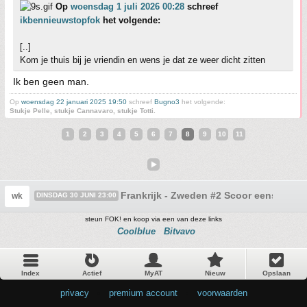
Op
woensdag 1 juli 2026 00:28
schreef
ikbennieuwstopfok
het volgende:
[..]
Kom je thuis bij je vriendin en wens je dat ze weer dicht zitten
Ik ben geen man.
Op
woensdag 22 januari 2025 19:50
schreef
Bugno3
het volgende:
Stukje Pelle, stukje Cannavaro, stukje Totti.
1
2
3
4
5
6
7
8
9
10
11
Frankrijk - Zweden #2 Scoor eens
wk
DINSDAG 30 JUNI 23:00
steun FOK! en koop via een van deze links
Coolblue
Bitvavo
Index
Actief
MyAT
Nieuw
Opslaan
privacy
•
premium account
•
voorwaarden