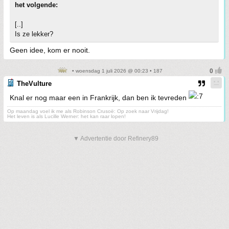
het volgende:
[..]
Is ze lekker?
Geen idee, kom er nooit.
• woensdag 1 juli 2026 @ 00:23 • 187
TheVulture
Knal er nog maar een in Frankrijk, dan ben ik tevreden
Op maandag voel ik me als Robinson Crusoë: Op zoek naar Vrijdag!
Het leven is als Lucille Werner: het kan raar lopen!
▼ Advertentie door Refinery89