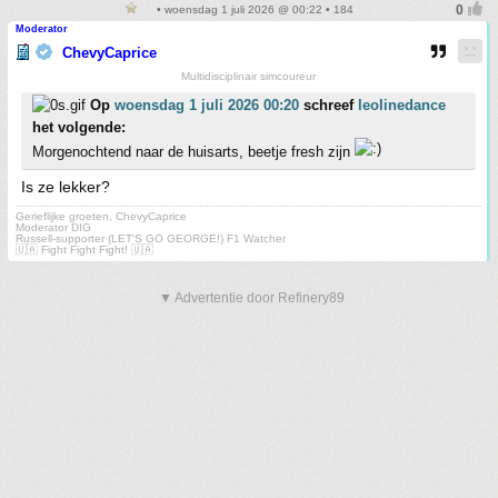
• woensdag 1 juli 2026 @ 00:22 • 184
Moderator
ChevyCaprice
Multidisciplinair simcoureur
Op
woensdag 1 juli 2026 00:20
schreef
leolinedance
het volgende:
Morgenochtend naar de huisarts, beetje fresh zijn
Is ze lekker?
Gerieflijke groeten, ChevyCaprice
Moderator DIG
Russell-supporter (LET'S GO GEORGE!) F1 Watcher
🇺🇦 Fight Fight Fight! 🇺🇦
▼ Advertentie door Refinery89