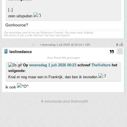
[..]
oren uitspuiten
Gonhooroe?
Op maandag voel ik me als Robinson Crusoë: Op zoek naar Vrijdag!
Het leven is als Lucille Werner: het kan raar lopen!
• woensdag 1 juli 2026 @ 00:24 • 190
leolinedance
Voor Rood-Wit gezongen
Op
woensdag 1 juli 2026 00:23
schreef
TheVulture
het
volgende:
Knal er nog maar een in Frankrijk, dan ben ik tevreden
ik ook
▼ Advertentie door Refinery89