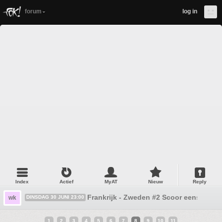
forum
log in
Index
Actief
MyAT
Nieuw
Reply
Frankrijk - Zweden #2 Scoor eens
wk
DINSDAG 30 JUNI 23:00
1
2
3
4
5
6
7
8
9
10
11