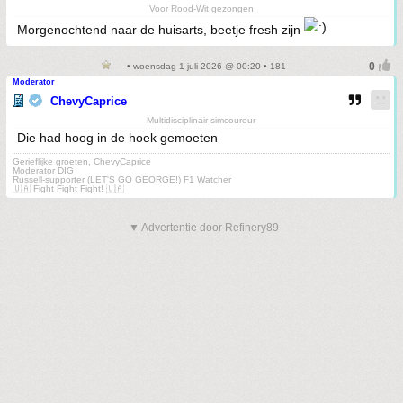
Voor Rood-Wit gezongen
Morgenochtend naar de huisarts, beetje fresh zijn
• woensdag 1 juli 2026 @ 00:20 • 181
Moderator
ChevyCaprice
Multidisciplinair simcoureur
Die had hoog in de hoek gemoeten
Gerieflijke groeten, ChevyCaprice
Moderator DIG
Russell-supporter (LET'S GO GEORGE!) F1 Watcher
🇺🇦 Fight Fight Fight! 🇺🇦
▼ Advertentie door Refinery89